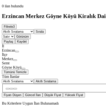
0
ilan bulundu
Erzincan Merkez Göyne Köyü Kiralık Dair
Filtrele
3
Sırala
Görünüm
Paylaş
Kaydet
İl
Erzincan
İlçe
Merkez
Semt
Göyne Köyü
Tümünü Temizle
Tüm İlanlar
Akıllı Sıralama
Fiyatı Düşen
Güncel İlan
Düşük Fiyat
Yüksek Fiyat
Bu Kriterlere Uygun İlan Bulunamadı