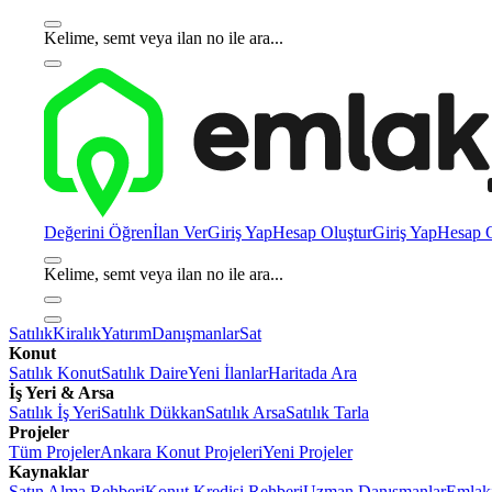
Kelime, semt veya ilan no ile ara...
Değerini Öğren
İlan Ver
Giriş Yap
Hesap Oluştur
Giriş Yap
Hesap O
Kelime, semt veya ilan no ile ara...
Satılık
Kiralık
Yatırım
Danışmanlar
Sat
Konut
Satılık Konut
Satılık Daire
Yeni İlanlar
Haritada Ara
İş Yeri & Arsa
Satılık İş Yeri
Satılık Dükkan
Satılık Arsa
Satılık Tarla
Projeler
Tüm Projeler
Ankara Konut Projeleri
Yeni Projeler
Kaynaklar
Satın Alma Rehberi
Konut Kredisi Rehberi
Uzman Danışmanlar
Emlakj