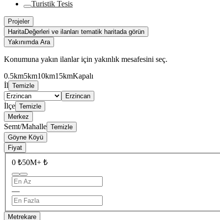
Turistik Tesis
Projeler
Harita
Değerleri ve ilanları tematik haritada görün
Yakınımda Ara
Konumuna yakın ilanlar için yakınlık mesafesini seç.
0.5km
5km
10km
15km
Kapalı
İl
Temizle
Erzincan
İlçe
Temizle
Merkez
Semt/Mahalle
Temizle
Göyne Köyü
Fiyat
0 ₺
50M+ ₺
—
Metrekare