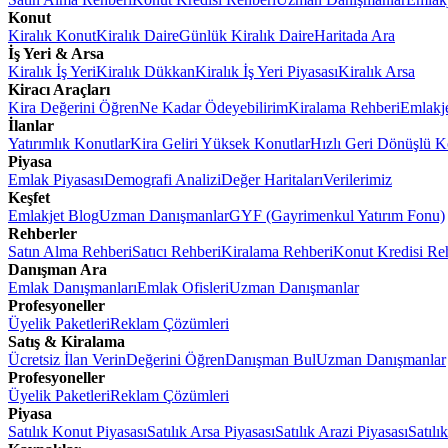
Konut
Kiralık Konut
Kiralık Daire
Günlük Kiralık Daire
Haritada Ara
İş Yeri & Arsa
Kiralık İş Yeri
Kiralık Dükkan
Kiralık İş Yeri Piyasası
Kiralık Arsa
Kiracı Araçları
Kira Değerini Öğren
Ne Kadar Ödeyebilirim
Kiralama Rehberi
Emlakj
İlanlar
Yatırımlık Konutlar
Kira Geliri Yüksek Konutlar
Hızlı Geri Dönüşlü K
Piyasa
Emlak Piyasası
Demografi Analizi
Değer Haritaları
Verilerimiz
Keşfet
Emlakjet Blog
Uzman Danışmanlar
GYF (Gayrimenkul Yatırım Fonu)
Rehberler
Satın Alma Rehberi
Satıcı Rehberi
Kiralama Rehberi
Konut Kredisi Re
Danışman Ara
Emlak Danışmanları
Emlak Ofisleri
Uzman Danışmanlar
Profesyoneller
Üyelik Paketleri
Reklam Çözümleri
Satış & Kiralama
Ücretsiz İlan Verin
Değerini Öğren
Danışman Bul
Uzman Danışmanlar
Profesyoneller
Üyelik Paketleri
Reklam Çözümleri
Piyasa
Satılık Konut Piyasası
Satılık Arsa Piyasası
Satılık Arazi Piyasası
Satılı