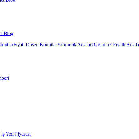
et Blog
onutlar
Fiyatı Düşen Konutlar
Yatırımlık Arsalar
Uygun m² Fiyatlı Arsala
hberi
k İş Yeri Piyasası