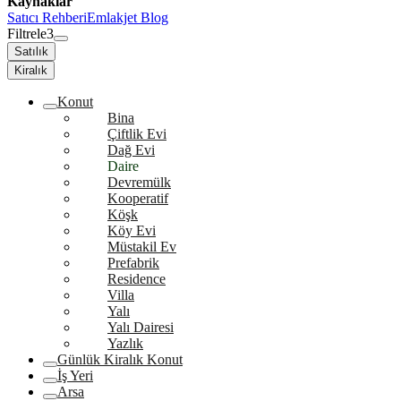
Kaynaklar
Satıcı Rehberi
Emlakjet Blog
Filtrele
3
Satılık
Kiralık
Konut
Bina
Çiftlik Evi
Dağ Evi
Daire
Devremülk
Kooperatif
Köşk
Köy Evi
Müstakil Ev
Prefabrik
Residence
Villa
Yalı
Yalı Dairesi
Yazlık
Günlük Kiralık Konut
İş Yeri
Arsa