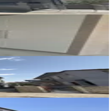
Ayşe Uçar Özkan
Ara
REMAX DEM
Burak Yıldız
Ara
REMAX DEM
Burak Yıldız