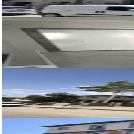
16.500 ₺
SİTE İÇİ
4,5+1 Temiz Lüks Daire
Merkez, Demirkent Mahallesi
4.5+1
·
190 m²
·
3. Kat
·
01.08.2026
32.000 ₺
SIFIR BİNA
Remax Dem'den Merkezi Konumda
Merkez, Halitpaşa Mahallesi
1+1
·
50 m²
·
2. Kat
·
31.07.2026
23.000 ₺
SIFIR BİNA
Remax Dem'den İnönü Mah.yerden