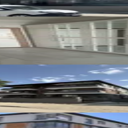
 Eşyalı Lüks Kiralık 1+1 Daire
 Isıtmalı Kiralık 2+0 Lüx Daireler