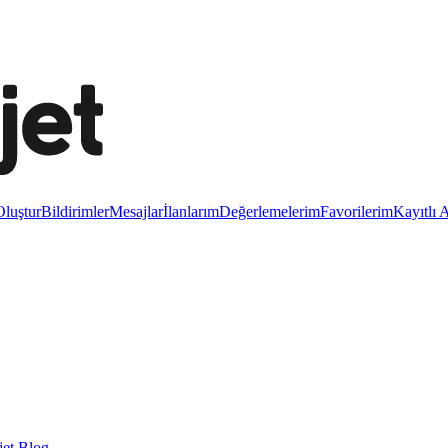
luştur
Bildirimler
Mesajlar
İlanlarım
Değerlemelerim
Favorilerim
Kayıtlı 
et Blog