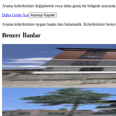
Arama kriterlerinizi değiştirerek veya daha geniş bir bölgede arayarak 
Daha Geniş Ara
Aramayı Kaydet
Arama kriterlerinize uygun başka ilan bulamadık.
Kriterlerinize benzer
Benzer İlanlar
YENİ
Remax Dem'den Cumhuriyet Mah.
Merkez, Başbağlar Mahallesi
2+1
·
90 m²
·
1. Kat
·
04.08.2026
19.500 ₺
YENİ
Remax Dem'den Halitpaşa Mah. 
Merkez, Halitpaşa Mahallesi
1+1
·
65 m²
·
2. Kat
·
04.08.2026