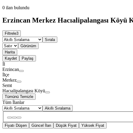
0
ilan bulundu
Erzincan Merkez Hacıalipalangası Köyü Ki
Filtrele
3
Sırala
Görünüm
Harita
Kaydet
Paylaş
İl
Erzincan
İlçe
Merkez
Semt
Hacıalipalangası Köyü
Tümünü Temizle
Tüm İlanlar
Akıllı Sıralama
Fiyatı Düşen
Güncel İlan
Düşük Fiyat
Yüksek Fiyat