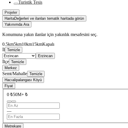
Turistik Tesis
Projeler
Harita
Değerleri ve ilanları tematik haritada görün
Yakınımda Ara
Konumuna yakın ilanlar için yakınlık mesafesini seç.
0.5km
5km
10km
15km
Kapalı
İl
Temizle
Erzincan
İlçe
Temizle
Merkez
Semt/Mahalle
Temizle
Hacıalipalangası Köyü
Fiyat
0 ₺
50M+ ₺
—
Metrekare