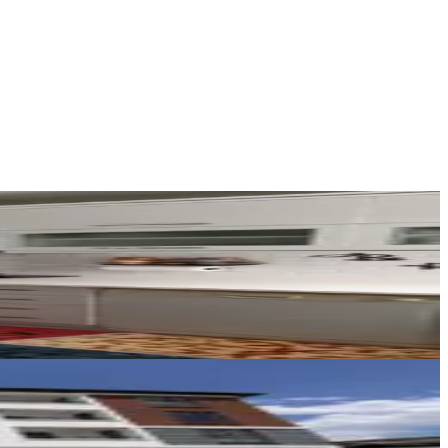
Salih Erden
Ara
REMAX DEM
Burak Yıldız
Ara