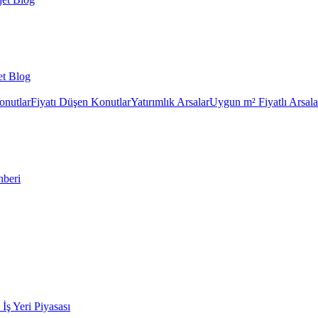
et Blog
onutlar
Fiyatı Düşen Konutlar
Yatırımlık Arsalar
Uygun m² Fiyatlı Arsala
hberi
k İş Yeri Piyasası