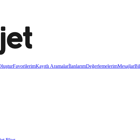
luştur
Favorilerim
Kayıtlı Aramalar
İlanlarım
Değerlemelerim
Mesajlar
Bi
et Blog