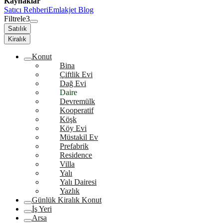
Kaynaklar
Satıcı Rehberi
Emlakjet Blog
Filtrele
3
Satılık
Kiralık
Konut
Bina
Çiftlik Evi
Dağ Evi
Daire
Devremülk
Kooperatif
Köşk
Köy Evi
Müstakil Ev
Prefabrik
Residence
Villa
Yalı
Yalı Dairesi
Yazlık
Günlük Kiralık Konut
İş Yeri
Arsa