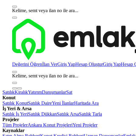
Kelime, semt veya ilan no ile ara...
Değerini Öğren
İlan Ver
Giriş Yap
Hesap Oluştur
Giriş Yap
Hesap O
Kelime, semt veya ilan no ile ara...
Satılık
Kiralık
Yatırım
Danışmanlar
Sat
Konut
Satılık Konut
Satılık Daire
Yeni İlanlar
Haritada Ara
İş Yeri & Arsa
Satılık İş Yeri
Satılık Dükkan
Satılık Arsa
Satılık Tarla
Projeler
Tüm Projeler
Ankara Konut Projeleri
Yeni Projeler
Kaynaklar
Satın Alma Rehberi
Konut Kredisi Rehberi
Uzman Danışmanlar
Emlakj