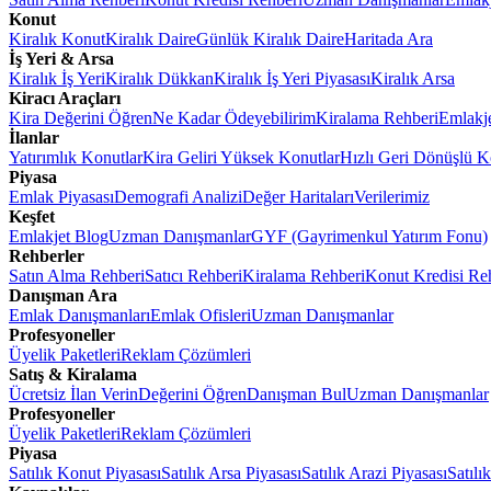
Konut
Kiralık Konut
Kiralık Daire
Günlük Kiralık Daire
Haritada Ara
İş Yeri & Arsa
Kiralık İş Yeri
Kiralık Dükkan
Kiralık İş Yeri Piyasası
Kiralık Arsa
Kiracı Araçları
Kira Değerini Öğren
Ne Kadar Ödeyebilirim
Kiralama Rehberi
Emlakj
İlanlar
Yatırımlık Konutlar
Kira Geliri Yüksek Konutlar
Hızlı Geri Dönüşlü K
Piyasa
Emlak Piyasası
Demografi Analizi
Değer Haritaları
Verilerimiz
Keşfet
Emlakjet Blog
Uzman Danışmanlar
GYF (Gayrimenkul Yatırım Fonu)
Rehberler
Satın Alma Rehberi
Satıcı Rehberi
Kiralama Rehberi
Konut Kredisi Re
Danışman Ara
Emlak Danışmanları
Emlak Ofisleri
Uzman Danışmanlar
Profesyoneller
Üyelik Paketleri
Reklam Çözümleri
Satış & Kiralama
Ücretsiz İlan Verin
Değerini Öğren
Danışman Bul
Uzman Danışmanlar
Profesyoneller
Üyelik Paketleri
Reklam Çözümleri
Piyasa
Satılık Konut Piyasası
Satılık Arsa Piyasası
Satılık Arazi Piyasası
Satılı