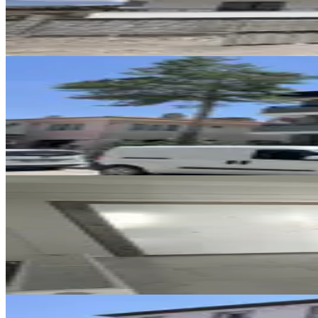
2+1
·
90 m²
·
1. Kat
·
04.08.2026
19.500 ₺
YENİ
Remax Dem'den Halitpaşa Mah. 
Merkez, Halitpaşa Mahallesi
1+1
·
65 m²
·
2. Kat
·
04.08.2026
16.500 ₺
SİTE İÇİ
4,5+1 Temiz Lüks Daire
Merkez, Demirkent Mahallesi
4.5+1
·
190 m²
·
3. Kat
·
01.08.2026
32.000 ₺
SIFIR BİNA
Remax Dem'den İnönü Mah.yerden