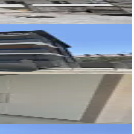
REMAX DEM
Burak Yıldız
Ara
Ayşe Uçar Özkan
Ara
REMAX DEM
Burak Yıldız