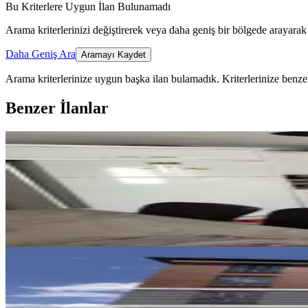
Bu Kriterlere Uygun İlan Bulunamadı
Arama kriterlerinizi değiştirerek veya daha geniş bir bölgede arayarak 
Daha Geniş Ara
Aramayı Kaydet
Arama kriterlerinize uygun başka ilan bulamadık.
Kriterlerinize benzer
Benzer İlanlar
YENİ
Temiz Bakımlı Daire
Merkez, Mimar Sinan Mahallesi
3+1
·
130 m²
·
Kot 1
·
06.08.2026
17.750 ₺
YENİ
Remax Dem'den Cumhuriyet Mah.
Merkez, Başbağlar Mahallesi