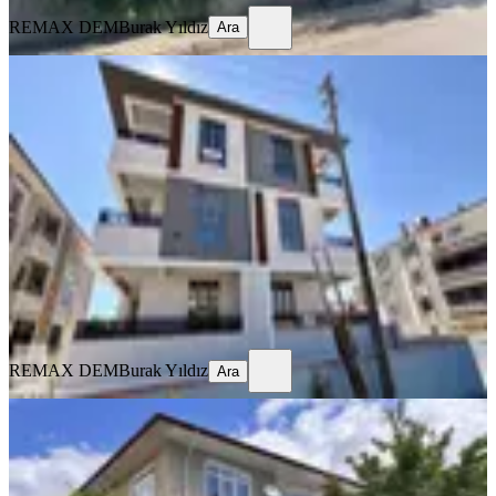
REMAX DEM
Burak Yıldız
Ara
SIFIR BİNA
Remax Dem'den Kazim Karabekir
Mah. 2+1 Ara Kat Fırsat Daire
Merkez, Kazım Karabekir Mahallesi
2+1
·
100 m²
·
2. Kat
·
23.07.2026
21.000 ₺
REMAX DEM
Burak Yıldız
Ara
REMAX DEM
Burak Yıldız
Ara
BALKONLU
Remax Dem'den İnönü Mah. Kiralık
3+1 Daire