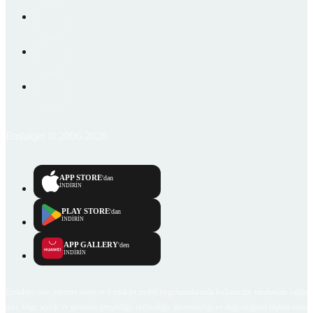
Emlakjet © 2006-2026
APP STORE
'dan
İNDİRİN
PLAY STORE
'dan
İNDİRİN
APP GALLERY
'den
İNDİRİN
Emlakjet.com internet sitesi ve Emlakjet mobil uygulamalarında kullanıcılar tarafından sağlana
ilan, bilgi, içerik ve görselin gerçekliği, orijinalliği, güvenilirliği ve doğruluğuna ilişkin soru