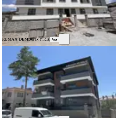
19.500 ₺
REMAX DEM
Burak Yıldız
Ara
REMAX DEM
Burak Yıldız
Ara
SIFIR BİNA
Remax Dem'den Halitpaşa Mah. 1+1
Kiralık Daire
Merkez, Halitpaşa Mahallesi
1+1
·
65 m²
·
2. Kat
·
04.08.2026
16.500 ₺
REMAX DEM
Burak Yıldız
Ara