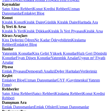
Kaynaklar
Satın Alma Rehberi
Konut Kredisi Rehberi
Uzman
Danışmanlar
Emlakjet Blog
Konut
Kiralık Konut
Kiralık Daire
Günlük Kiralık Daire
Haritada Ara
İş Yeri & Arsa
Kiralık İş Yeri
Kiralık Dükkan
Kiralık İş Yeri Piyasası
Kiralık Arsa
Kiracı Araçları
Kira Değerini Öğren
Ne Kadar Ödeyebilirim
Kiralama
Rehberi
Emlakjet Blog
İlanlar
Yatırımlık Konutlar
Kira Geliri Yüksek Konutlar
Hızlı Geri Dönüşlü
Konutlar
Fiyatı Düşen Konutlar
Yatırımlık Arsalar
Uygun m² Fiyatlı
Arsalar
Piyasa
Emlak Piyasası
Demografi Analizi
Değer Haritaları
Verilerimiz
Keşfet
Emlakjet Blog
Uzman Danışmanlar
GYF (Gayrimenkul Yatırım
Fonu)
Rehberler
Satın Alma Rehberi
Satıcı Rehberi
Kiralama Rehberi
Konut Kredisi
Rehberi
Danışman Ara
Emlak Danışmanları
Emlak Ofisleri
Uzman Danışmanlar