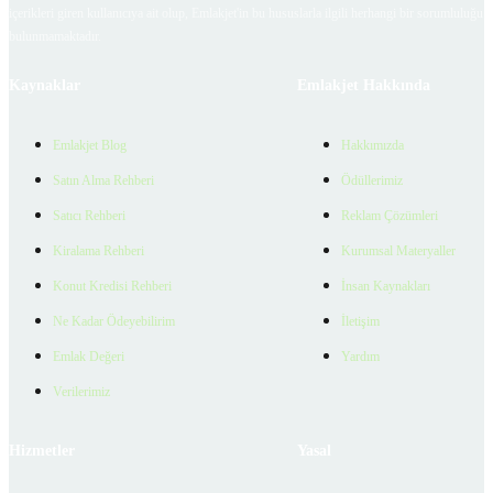
içerikleri giren kullanıcıya ait olup, Emlakjet'in bu hususlarla ilgili herhangi bir sorumluluğu
bulunmamaktadır.
Kaynaklar
Emlakjet Hakkında
Emlakjet Blog
Hakkımızda
Satın Alma Rehberi
Ödüllerimiz
Satıcı Rehberi
Reklam Çözümleri
Kiralama Rehberi
Kurumsal Materyaller
Konut Kredisi Rehberi
İnsan Kaynakları
Ne Kadar Ödeyebilirim
İletişim
Emlak Değeri
Yardım
Verilerimiz
Hizmetler
Yasal