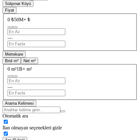
Sütpınar Köyü
Fiyat
0 ₺
50M+ ₺
—
Metrekare
Brüt m²
Net m²
0 m²
1B+ m²
—
Arama Kelimesi
Otomatik ara
İlan olmayan seçenekleri gizle