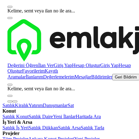
Kelime, semt veya ilan no ile ara...
Değerini Öğren
İlan Ver
Giriş Yap
Hesap Oluştur
Giriş Yap
Hesap
Oluştur
Favorilerim
Kayıtlı
Aramalar
İlanlarım
Değerlemelerim
Mesajlar
Bildirimler
Geri Bildirim
Kelime, semt veya ilan no ile ara...
Satılık
Kiralık
Yatırım
Danışmanlar
Sat
Konut
Satılık Konut
Satılık Daire
Yeni İlanlar
Haritada Ara
İş Yeri & Arsa
Satılık İş Yeri
Satılık Dükkan
Satılık Arsa
Satılık Tarla
Projeler
Tüm Projeler
Ankara Konut Projeleri
Yeni Projeler