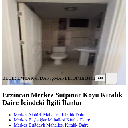
Cumhuryet Mahallesinde Kiralık
Daire
Merkez, Cumhuriyet Mahallesi
3+1
·
145 m²
·
3. Kat
·
14.07.2026
22.000 ₺
BEDİR EMLAK & DANIŞMANLIK
Orhan Bedir
Ara
BEDİR EMLAK & DANIŞMANLIK
Orhan Bedir
Ara
Erzincan Merkez Sütpınar Köyü Kiralık
Daire İçindeki İlgili İlanlar
Merkez Atatürk Mahallesi Kiralık Daire
Merkez Başbağlar Mahallesi Kiralık Daire
Merkez Buğdaylı Mahallesi Kiralık Daire