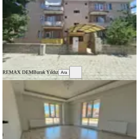
Merkez, Ergenekon Mahallesi
3+1
·
135 m²
·
3. Kat
·
17.07.2026
15.500 ₺
REMAX DEM
Burak Yıldız
Ara
REMAX DEM
Burak Yıldız
Ara
BALKONLU
🏡 Kiralık 2+1 Daire
Merkez, Kazım Karabekir Mahallesi
2+1
·
90 m²
·
Düz Giriş (Zemin)
·
16.07.2026
22.000 ₺