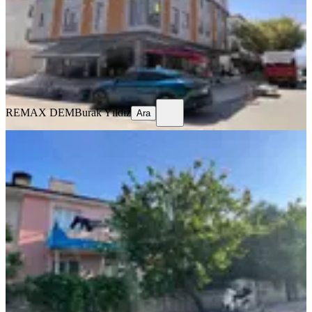
2+0
·
70 m²
·
3. Kat
·
29.07.2026
25.000 ₺
REMAX DEM
Burak Yıldız
Ara
REMAX DEM
Burak Yıldız
Ara
EŞYALI
Remax Dem'den Kazımkarabekir'de
Eşyalı Kiralık 2+1 Daire
Merkez, Kazım Karabekir Mahallesi
2+1
·
100 m²
·
1. Kat
·
25.07.2026
12.750 ₺
REMAX DEM
Burak Yıldız
Ara