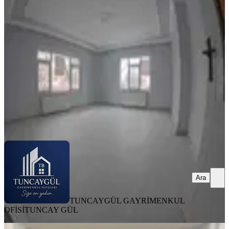
Ergenekon Mh
Merkez, Ergenekon Mahallesi
3+1
·
150 m²
·
Yüksek giriş
·
15.07.2026
18.000 ₺
20.000 ₺
TUNCAYGÜL GAYRİMENKUL OFİSİ
TUNCAY GÜL
Ara
Ara
TUNCAYGÜL GAYRİMENKUL
OFİSİ
TUNCAY GÜL
EŞYALI