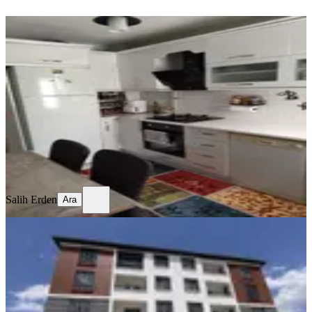
YENİ
Temiz Bakımlı Daire
Merkez, Mimar Sinan Mahallesi
3+1
·
130 m²
·
Kot 1
·
06.08.2026
17.750 ₺
Salih Erden
Ara
Salih Erden
Ara
SIFIR BİNA
Remax Dem'den Cumhuriyet Mah.
2+1 Kiralık Daire
Merkez, Başbağlar Mahallesi
2+1
·
90 m²
·
1. Kat
·
04.08.2026