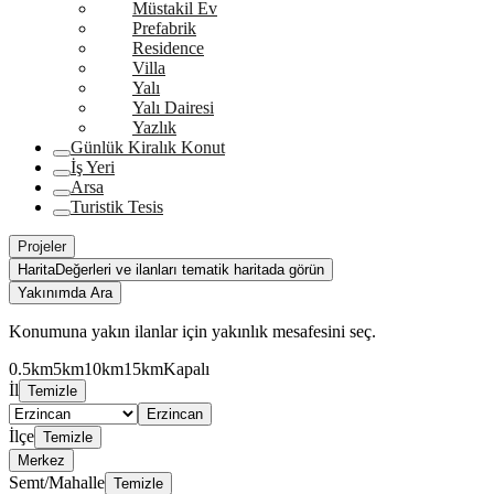
Müstakil Ev
Prefabrik
Residence
Villa
Yalı
Yalı Dairesi
Yazlık
Günlük Kiralık Konut
İş Yeri
Arsa
Turistik Tesis
Projeler
Harita
Değerleri ve ilanları tematik haritada görün
Yakınımda Ara
Konumuna yakın ilanlar için yakınlık mesafesini seç.
0.5km
5km
10km
15km
Kapalı
İl
Temizle
Erzincan
İlçe
Temizle
Merkez
Semt/Mahalle
Temizle