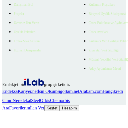
Danışman Bul
Kullanım Koşulları
Projeler
Bireysel Üyelik Sözleşmesi
Ücretsiz İlan Verin
Çerez Politikası ve Aydınlat
Üyelik Paketleri
Çerez Ayarları
EmlakZeka Asistan
Kullanıcı Veri Gizliliği Bildi
Uzman Danışmanlar
Ziyaretçi Veri Gizliliği
Müşteri Yetkilisi Veri Gizlili
Aday Aydınlatma Metni
Emlakjet bir
grup şirketidir.
Endeksa
Kariyer.net
İşin Olsun
Sigortam.net
Arabam.com
Hangikredi
Cimri
Neredekal
SteelOrbis
Chemorbis
Ara
Favorilerim
İlan Ver
Keşfet
Hesabım