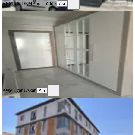
REMAX DEM
Burak Yıldız
Ara
SİTE İÇİ
4,5+1 Temiz Lüks Daire
Merkez, Demirkent Mahallesi
4.5+1
·
190 m²
·
3. Kat
·
01.08.2026
32.000 ₺
Ayşe Uçar Özkan
Ara
Ayşe Uçar Özkan
Ara
SIFIR BİNA
Remax Dem'den İnönü Mah.yerden
Isıtmalı Kiralık 2+0 Lüx Daireler
Merkez, İnönü Mahallesi