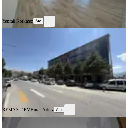
Yaprak Korkmaz
Ara
Yaprak Korkmaz
Ara
MANZARALI
Remax Dem'den Hastane Yanında
Eşyalı Kiralık 1+1 Daire
Merkez, Kızılay Mahallesi
1+1
·
70 m²
·
1. Kat
·
16.07.2026
22.000 ₺
REMAX DEM
Burak Yıldız
Ara
REMAX DEM
Burak Yıldız
Ara
MANZARALI
%
10
Tuncaygül'den Kiralık 3+1 Daire |