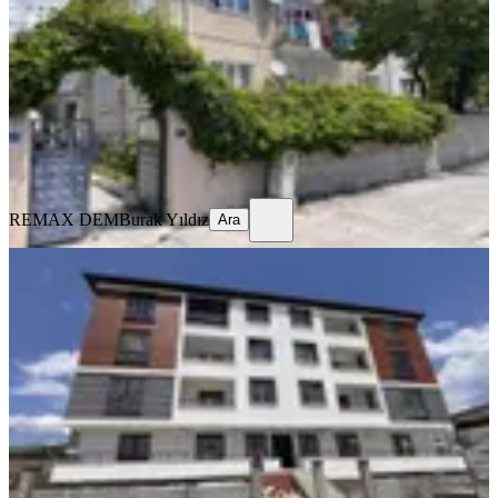
Merkez, Yavuz Selim Mahallesi
3+1
·
125 m²
·
Yüksek giriş
·
23.07.2026
13.000 ₺
REMAX DEM
Burak Yıldız
Ara
REMAX DEM
Burak Yıldız
Ara
SIFIR BİNA
Remax Dem'den Cumhuriyet Mah.
2+1 Kiralık Daire
Merkez, Başbağlar Mahallesi
2+1
·
90 m²
·
1. Kat
·
19.07.2026
20.000 ₺
REMAX DEM
Burak Yıldız