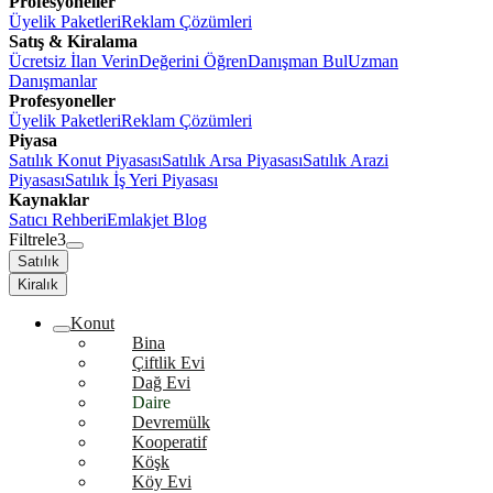
Profesyoneller
Üyelik Paketleri
Reklam Çözümleri
Satış & Kiralama
Ücretsiz İlan Verin
Değerini Öğren
Danışman Bul
Uzman
Danışmanlar
Profesyoneller
Üyelik Paketleri
Reklam Çözümleri
Piyasa
Satılık Konut Piyasası
Satılık Arsa Piyasası
Satılık Arazi
Piyasası
Satılık İş Yeri Piyasası
Kaynaklar
Satıcı Rehberi
Emlakjet Blog
Filtrele
3
Satılık
Kiralık
Konut
Bina
Çiftlik Evi
Dağ Evi
Daire
Devremülk
Kooperatif
Köşk
Köy Evi