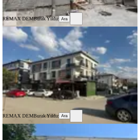
Ara
REMAX DEM
Burak Yıldız
Ara
MANZARALI
%
9
Remax Dem'den Merkezi Konumda
Eşyalı Kiralık 1+1 Daire
Merkez, İnönü Mahallesi
1+1
·
65 m²
·
1. Kat
·
17.07.2026
20.000 ₺
22.000 ₺
REMAX DEM
Burak Yıldız
Ara
REMAX DEM
Burak Yıldız
Ara
MANZARALI
Remax Dem'den Ergenekon Mah.
Geniş 3+1 Kiralık Daire