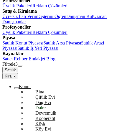
Profesyoneller
Üyelik Paketleri
Reklam Çözümleri
Satış & Kiralama
Ücretsiz İlan Verin
Değerini Öğren
Danışman Bul
Uzman
Danışmanlar
Profesyoneller
Üyelik Paketleri
Reklam Çözümleri
Piyasa
Satılık Konut Piyasası
Satılık Arsa Piyasası
Satılık Arazi
Piyasası
Satılık İş Yeri Piyasası
Kaynaklar
Satıcı Rehberi
Emlakjet Blog
Filtrele
3
Satılık
Kiralık
Konut
Bina
Çiftlik Evi
Dağ Evi
Daire
Devremülk
Kooperatif
Köşk
Köy Evi