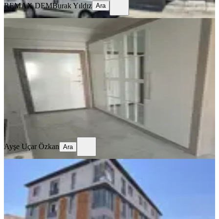
REMAX DEM
Burak Yıldız
Ara
SİTE İÇİ
4,5+1 Temiz Lüks Daire
Merkez, Demirkent Mahallesi
4.5+1
·
190 m²
·
3. Kat
·
01.08.2026
32.000 ₺
Ayşe Uçar Özkan
Ara
Ayşe Uçar Özkan
Ara
SIFIR BİNA
Remax Dem'den İnönü Mah.yerden
Isıtmalı Kiralık 2+0 Lüx Daireler
Merkez, İnönü Mahallesi