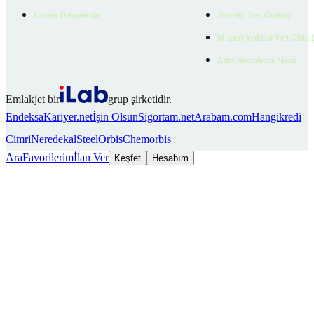
Uzman Danışmanlar
Ziyaretçi Veri Gizliliği
Müşteri Yetkilisi Veri Gizlili
Aday Aydınlatma Metni
Emlakjet bir
grup şirketidir.
Endeksa
Kariyer.net
İşin Olsun
Sigortam.net
Arabam.com
Hangikredi
Cimri
Neredekal
SteelOrbis
Chemorbis
Ara
Favorilerim
İlan Ver
Keşfet
Hesabım