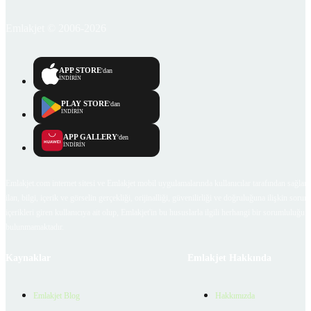
Emlakjet © 2006-2026
APP STORE
'dan
İNDİRİN
PLAY STORE
'dan
İNDİRİN
APP GALLERY
'den
İNDİRİN
Emlakjet.com internet sitesi ve Emlakjet mobil uygulamalarında kullanıcılar tarafından sağlana
ilan, bilgi, içerik ve görselin gerçekliği, orijinalliği, güvenilirliği ve doğruluğuna ilişkin soru
içerikleri giren kullanıcıya ait olup, Emlakjet'in bu hususlarla ilgili herhangi bir sorumluluğu
bulunmamaktadır.
Kaynaklar
Emlakjet Hakkında
Emlakjet Blog
Hakkımızda