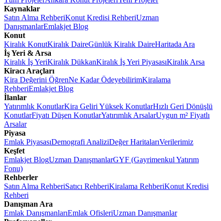
Kaynaklar
Satın Alma Rehberi
Konut Kredisi Rehberi
Uzman
Danışmanlar
Emlakjet Blog
Konut
Kiralık Konut
Kiralık Daire
Günlük Kiralık Daire
Haritada Ara
İş Yeri & Arsa
Kiralık İş Yeri
Kiralık Dükkan
Kiralık İş Yeri Piyasası
Kiralık Arsa
Kiracı Araçları
Kira Değerini Öğren
Ne Kadar Ödeyebilirim
Kiralama
Rehberi
Emlakjet Blog
İlanlar
Yatırımlık Konutlar
Kira Geliri Yüksek Konutlar
Hızlı Geri Dönüşlü
Konutlar
Fiyatı Düşen Konutlar
Yatırımlık Arsalar
Uygun m² Fiyatlı
Arsalar
Piyasa
Emlak Piyasası
Demografi Analizi
Değer Haritaları
Verilerimiz
Keşfet
Emlakjet Blog
Uzman Danışmanlar
GYF (Gayrimenkul Yatırım
Fonu)
Rehberler
Satın Alma Rehberi
Satıcı Rehberi
Kiralama Rehberi
Konut Kredisi
Rehberi
Danışman Ara
Emlak Danışmanları
Emlak Ofisleri
Uzman Danışmanlar