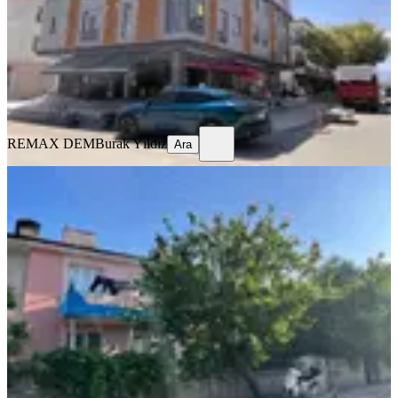
2+0
·
70 m²
·
3. Kat
·
29.07.2026
25.000 ₺
REMAX DEM
Burak Yıldız
Ara
REMAX DEM
Burak Yıldız
Ara
EŞYALI
Remax Dem'den Kazımkarabekir'de
Eşyalı Kiralık 2+1 Daire
Merkez, Kazım Karabekir Mahallesi
2+1
·
100 m²
·
1. Kat
·
25.07.2026
12.750 ₺
REMAX DEM
Burak Yıldız
Ara