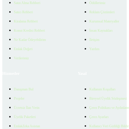
Satın Alma Rehberi
Ödüllerimiz
Satıcı Rehberi
Reklam Çözümleri
Kiralama Rehberi
Kurumsal Materyaller
Konut Kredisi Rehberi
İnsan Kaynakları
Ne Kadar Ödeyebilirim
İletişim
Emlak Değeri
Yardım
Verilerimiz
Hizmetler
Yasal
Danışman Bul
Kullanım Koşulları
Projeler
Bireysel Üyelik Sözleşmesi
Ücretsiz İlan Verin
Çerez Politikası ve Aydınlat
Üyelik Paketleri
Çerez Ayarları
EmlakZeka Asistan
Kullanıcı Veri Gizliliği Bildi