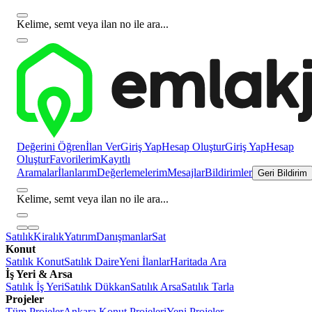
Kelime, semt veya ilan no ile ara...
Değerini Öğren
İlan Ver
Giriş Yap
Hesap Oluştur
Giriş Yap
Hesap
Oluştur
Favorilerim
Kayıtlı
Aramalar
İlanlarım
Değerlemelerim
Mesajlar
Bildirimler
Geri Bildirim
Kelime, semt veya ilan no ile ara...
Satılık
Kiralık
Yatırım
Danışmanlar
Sat
Konut
Satılık Konut
Satılık Daire
Yeni İlanlar
Haritada Ara
İş Yeri & Arsa
Satılık İş Yeri
Satılık Dükkan
Satılık Arsa
Satılık Tarla
Projeler
Tüm Projeler
Ankara Konut Projeleri
Yeni Projeler