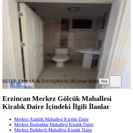
Cumhuryet Mahallesinde Kiralık
Daire
Merkez, Cumhuriyet Mahallesi
3+1
·
145 m²
·
3. Kat
·
14.07.2026
22.000 ₺
BEDİR EMLAK & DANIŞMANLIK
Orhan Bedir
Ara
BEDİR EMLAK & DANIŞMANLIK
Orhan Bedir
Ara
Erzincan Merkez Gölcük Mahallesi
Kiralık Daire İçindeki İlgili İlanlar
Merkez Atatürk Mahallesi Kiralık Daire
Merkez Başbağlar Mahallesi Kiralık Daire
Merkez Buğdaylı Mahallesi Kiralık Daire