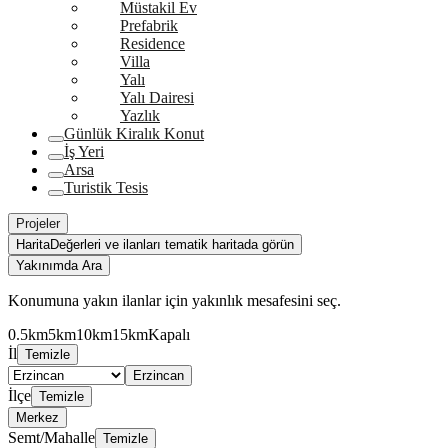
Müstakil Ev
Prefabrik
Residence
Villa
Yalı
Yalı Dairesi
Yazlık
Günlük Kiralık Konut
İş Yeri
Arsa
Turistik Tesis
Projeler
Harita
Değerleri ve ilanları tematik haritada görün
Yakınımda Ara
Konumuna yakın ilanlar için yakınlık mesafesini seç.
0.5km
5km
10km
15km
Kapalı
İl
Temizle
Erzincan
İlçe
Temizle
Merkez
Semt/Mahalle
Temizle