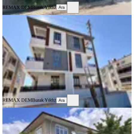
REMAX DEM
Burak Yıldız
Ara
SIFIR BİNA
Remax Dem'den Kazim Karabekir
Mah. 2+1 Ara Kat Fırsat Daire
Merkez, Kazım Karabekir Mahallesi
2+1
·
100 m²
·
2. Kat
·
23.07.2026
21.000 ₺
REMAX DEM
Burak Yıldız
Ara
REMAX DEM
Burak Yıldız
Ara
BALKONLU
Remax Dem'den İnönü Mah. Kiralık
3+1 Daire