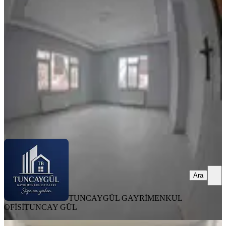
Ergenekon Mh
Merkez, Ergenekon Mahallesi
3+1
·
150 m²
·
Yüksek giriş
·
15.07.2026
18.000 ₺
20.000 ₺
TUNCAYGÜL GAYRİMENKUL OFİSİ
TUNCAY GÜL
Ara
Ara
TUNCAYGÜL GAYRİMENKUL
OFİSİ
TUNCAY GÜL
EŞYALI