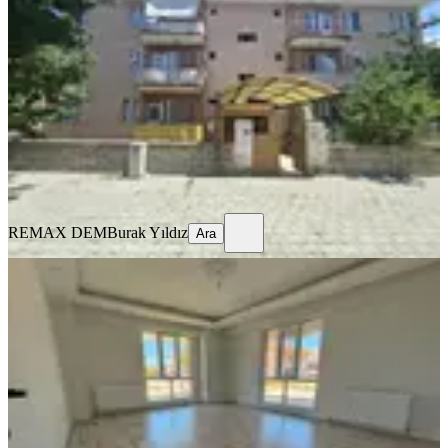
Merkez, Ergenekon Mahallesi
3+1
·
135 m²
·
3. Kat
·
17.07.2026
15.500 ₺
REMAX DEM
Burak Yıldız
Ara
REMAX DEM
Burak Yıldız
Ara
BALKONLU
🏡 Kiralık 2+1 Daire
Merkez, Kazım Karabekir Mahallesi
2+1
·
90 m²
·
Düz Giriş (Zemin)
·
16.07.2026
22.000 ₺