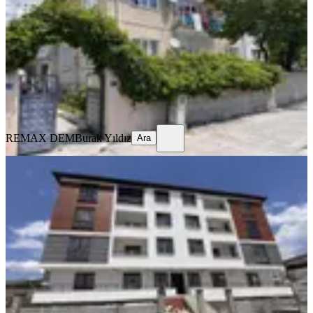
Merkez, Yavuz Selim Mahallesi
3+1
·
125 m²
·
Yüksek giriş
·
23.07.2026
13.000 ₺
REMAX DEM
Burak Yıldız
Ara
REMAX DEM
Burak Yıldız
Ara
SIFIR BİNA
Remax Dem'den Cumhuriyet Mah.
2+1 Kiralık Daire
Merkez, Başbağlar Mahallesi
2+1
·
90 m²
·
1. Kat
·
19.07.2026
20.000 ₺
REMAX DEM
Burak Yıldız