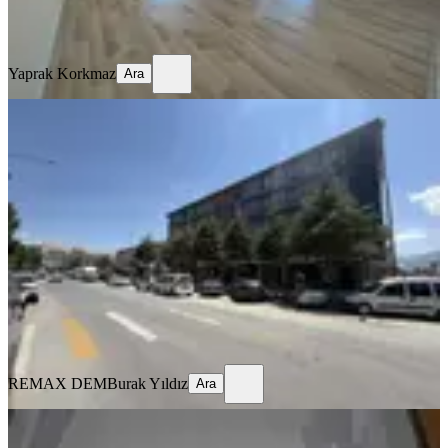
Yaprak Korkmaz
Ara
Yaprak Korkmaz
Ara
MANZARALI
Remax Dem'den Hastane Yanında
Eşyalı Kiralık 1+1 Daire
Merkez, Kızılay Mahallesi
1+1
·
70 m²
·
1. Kat
·
16.07.2026
22.000 ₺
REMAX DEM
Burak Yıldız
Ara
REMAX DEM
Burak Yıldız
Ara
MANZARALI
%
10
Tuncaygül'den Kiralık 3+1 Daire |