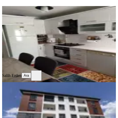
YENİ
Temiz Bakımlı Daire
Merkez, Mimar Sinan Mahallesi
3+1
·
130 m²
·
Kot 1
·
06.08.2026
17.750 ₺
Salih Erden
Ara
Salih Erden
Ara
SIFIR BİNA
Remax Dem'den Cumhuriyet Mah.
2+1 Kiralık Daire
Merkez, Başbağlar Mahallesi
2+1
·
90 m²
·
1. Kat
·
04.08.2026