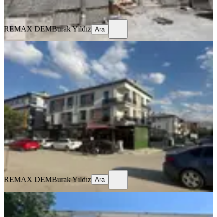
Ara
REMAX DEM
Burak Yıldız
Ara
MANZARALI
%
9
Remax Dem'den Merkezi Konumda
Eşyalı Kiralık 1+1 Daire
Merkez, İnönü Mahallesi
1+1
·
65 m²
·
1. Kat
·
17.07.2026
20.000 ₺
22.000 ₺
REMAX DEM
Burak Yıldız
Ara
REMAX DEM
Burak Yıldız
Ara
MANZARALI
Remax Dem'den Ergenekon Mah.
Geniş 3+1 Kiralık Daire