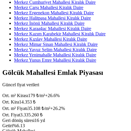
Merkez Cumhuriyet Mahallesi Kiralık Daire
Merkez Çarşı Mahallesi Kiralık Daire
Merkez Ergenekon Mahallesi Kiralık Daire
Merkez Halitpaşa Mahallesi Kiralık Daire
Merkez İnönü Mahallesi Kiralık Daire
Merkez Karaağaç Mahallesi Kiralık Daire
Merkez Kazım Karabekir Mahallesi Kiralık Daire
Merkez Kızılay Mahallesi Kiralık Daire
Merkez Mimar Sinan Mahallesi Kiralık Daire
Merkez Yavuz Selim Mahallesi Kiralık Daire
Merkez Yenimahalle Mahallesi Kiralık Daire
Merkez Yunus Emre Mahallesi Kiralık Daire
Gölcük Mahallesi Emlak Piyasası
Güncel fiyat verileri
Ort. m² Kirası
179 ₺/m²
+
26.6
%
Ort. Kira
14.353 ₺
Ort. m² Fiyatı
35.108 ₺/m²
+
26.2
%
Ort. Fiyat
3.335.260 ₺
Geri dönüş süresi
16 yıl
Getiri
%6.13
Gölcük Mahallesi