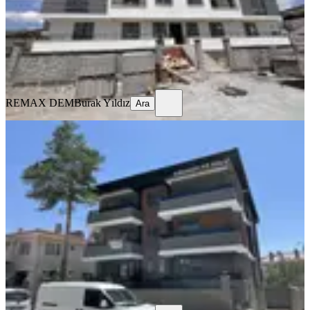
19.500 ₺
REMAX DEM
Burak Yıldız
Ara
REMAX DEM
Burak Yıldız
Ara
SIFIR BİNA
Remax Dem'den Halitpaşa Mah. 1+1
Kiralık Daire
Merkez, Halitpaşa Mahallesi
1+1
·
65 m²
·
2. Kat
·
04.08.2026
16.500 ₺
REMAX DEM
Burak Yıldız
Ara