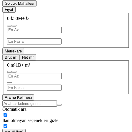
Gölcük Mahallesi
Fiyat
0 ₺
50M+ ₺
—
Metrekare
Brüt m²
Net m²
0 m²
1B+ m²
—
Arama Kelimesi
Otomatik ara
İlan olmayan seçenekleri gizle