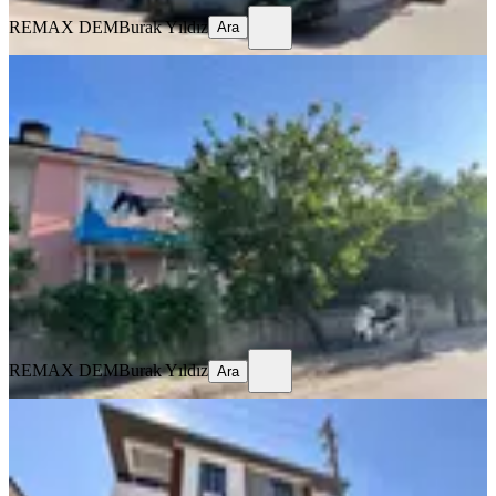
REMAX DEM
Burak Yıldız
Ara
EŞYALI
Remax Dem'den Kazımkarabekir'de
Eşyalı Kiralık 2+1 Daire
Merkez, Kazım Karabekir Mahallesi
2+1
·
100 m²
·
1. Kat
·
25.07.2026
12.750 ₺
REMAX DEM
Burak Yıldız
Ara
REMAX DEM
Burak Yıldız
Ara
SIFIR BİNA
Remax Dem'den Kazim Karabekir
Mah. 2+1 Ara Kat Fırsat Daire