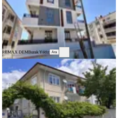
Merkez, Kazım Karabekir Mahallesi
2+1
·
100 m²
·
2. Kat
·
23.07.2026
21.000 ₺
REMAX DEM
Burak Yıldız
Ara
REMAX DEM
Burak Yıldız
Ara
BALKONLU
Remax Dem'den İnönü Mah. Kiralık
3+1 Daire
Merkez, Yavuz Selim Mahallesi
3+1
·
125 m²
·
Yüksek giriş
·
23.07.2026
13.000 ₺
REMAX DEM
Burak Yıldız