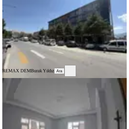
Eşyalı Kiralık 1+1 Daire
Merkez, Kızılay Mahallesi
1+1
·
70 m²
·
1. Kat
·
16.07.2026
22.000 ₺
REMAX DEM
Burak Yıldız
Ara
REMAX DEM
Burak Yıldız
Ara
MANZARALI
%
10
Tuncaygül'den Kiralık 3+1 Daire |
Ergenekon Mh
Merkez, Ergenekon Mahallesi
3+1
·
150 m²
·
Yüksek giriş
·
15.07.2026
18.000 ₺
20.000 ₺