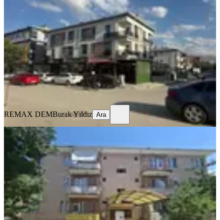
Merkez, İnönü Mahallesi
1+1
·
65 m²
·
1. Kat
·
17.07.2026
20.000 ₺
22.000 ₺
REMAX DEM
Burak Yıldız
Ara
REMAX DEM
Burak Yıldız
Ara
MANZARALI
Remax Dem'den Ergenekon Mah.
Geniş 3+1 Kiralık Daire
Merkez, Ergenekon Mahallesi
3+1
·
135 m²
·
3. Kat
·
17.07.2026
15.500 ₺