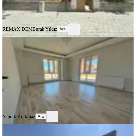
REMAX DEM
Burak Yıldız
Ara
REMAX DEM
Burak Yıldız
Ara
BALKONLU
🏡 Kiralık 2+1 Daire
Merkez, Kazım Karabekir Mahallesi
2+1
·
90 m²
·
Düz Giriş (Zemin)
·
16.07.2026
22.000 ₺
Yaprak Korkmaz
Ara
Yaprak Korkmaz
Ara
MANZARALI
Remax Dem'den Hastane Yanında