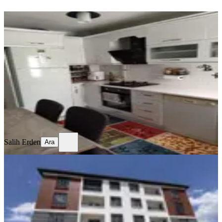
YENİ
Temiz Bakımlı Daire
Merkez, Mimar Sinan Mahallesi
3+1
·
130 m²
·
Kot 1
·
06.08.2026
17.750 ₺
Salih Erden
Ara
Salih Erden
Ara
YENİ
Remax Dem'den Cumhuriyet Mah.
2+1 Kiralık Daire
Merkez, Başbağlar Mahallesi
2+1
·
90 m²
·
1. Kat
·
04.08.2026