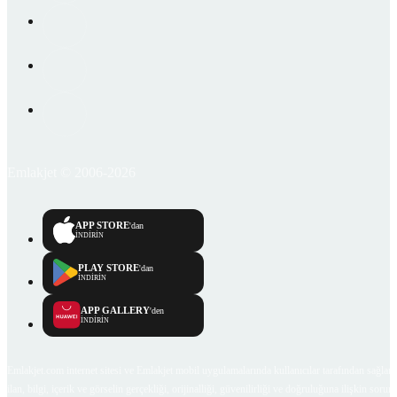
Emlakjet © 2006-2026
APP STORE
'dan
İNDİRİN
PLAY STORE
'dan
İNDİRİN
APP GALLERY
'den
İNDİRİN
Emlakjet.com internet sitesi ve Emlakjet mobil uygulamalarında kullanıcılar tarafından sağlana
ilan, bilgi, içerik ve görselin gerçekliği, orijinalliği, güvenilirliği ve doğruluğuna ilişkin soru