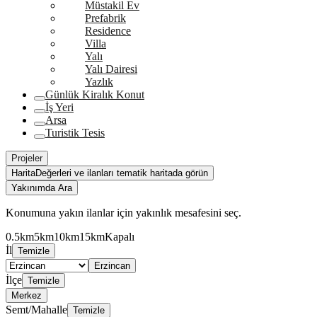
Müstakil Ev
Prefabrik
Residence
Villa
Yalı
Yalı Dairesi
Yazlık
Günlük Kiralık Konut
İş Yeri
Arsa
Turistik Tesis
Projeler
Harita
Değerleri ve ilanları tematik haritada görün
Yakınımda Ara
Konumuna yakın ilanlar için yakınlık mesafesini seç.
0.5km
5km
10km
15km
Kapalı
İl
Temizle
Erzincan
İlçe
Temizle
Merkez
Semt/Mahalle
Temizle