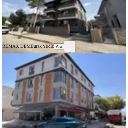
1+1
·
50 m²
·
2. Kat
·
31.07.2026
23.000 ₺
REMAX DEM
Burak Yıldız
Ara
REMAX DEM
Burak Yıldız
Ara
SIFIR BİNA
Remax Dem'den İnönü Mah.yerden
Isıtmalı Kiralık 2+0 Lüx Daireler
Merkez, İnönü Mahallesi
2+0
·
70 m²
·
3. Kat
·
29.07.2026
25.000 ₺
REMAX DEM
Burak Yıldız
Ara