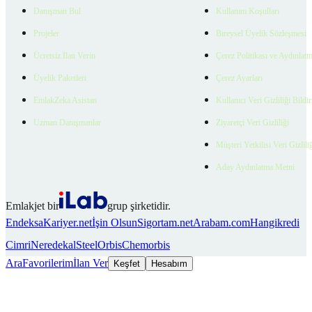
Danışman Bul
Kullanım Koşulları
Projeler
Bireysel Üyelik Sözleşmesi
Ücretsiz İlan Verin
Çerez Politikası ve Aydınlat
Üyelik Paketleri
Çerez Ayarları
EmlakZeka Asistan
Kullanıcı Veri Gizliliği Bildi
Uzman Danışmanlar
Ziyaretçi Veri Gizliliği
Müşteri Yetkilisi Veri Gizlili
Aday Aydınlatma Metni
Emlakjet bir
grup şirketidir.
Endeksa
Kariyer.net
İşin Olsun
Sigortam.net
Arabam.com
Hangikredi
Cimri
Neredekal
SteelOrbis
Chemorbis
Ara
Favorilerim
İlan Ver
Keşfet
Hesabım