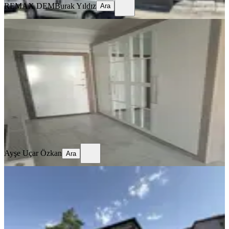
REMAX DEM
Burak Yıldız
Ara
SİTE İÇİ
4,5+1 Temiz Lüks Daire
Merkez, Demirkent Mahallesi
4.5+1
·
190 m²
·
3. Kat
·
01.08.2026
32.000 ₺
Ayşe Uçar Özkan
Ara
Ayşe Uçar Özkan
Ara
SIFIR BİNA
Remax Dem'den Merkezi Konumda
Eşyalı Lüks Kiralık 1+1 Daire
Merkez, Halitpaşa Mahallesi