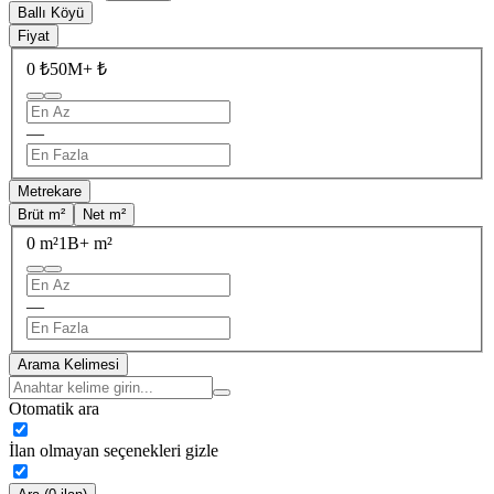
Ballı Köyü
Fiyat
0 ₺
50M+ ₺
—
Metrekare
Brüt m²
Net m²
0 m²
1B+ m²
—
Arama Kelimesi
Otomatik ara
İlan olmayan seçenekleri gizle