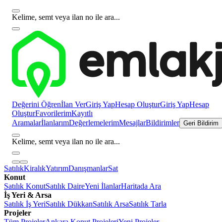
Kelime, semt veya ilan no ile ara...
Değerini Öğren
İlan Ver
Giriş Yap
Hesap Oluştur
Giriş Yap
Hesap
Oluştur
Favorilerim
Kayıtlı
Aramalar
İlanlarım
Değerlemelerim
Mesajlar
Bildirimler
Geri Bildirim
Kelime, semt veya ilan no ile ara...
Satılık
Kiralık
Yatırım
Danışmanlar
Sat
Konut
Satılık Konut
Satılık Daire
Yeni İlanlar
Haritada Ara
İş Yeri & Arsa
Satılık İş Yeri
Satılık Dükkan
Satılık Arsa
Satılık Tarla
Projeler
Tüm Projeler
Ankara Konut Projeleri
Yeni Projeler