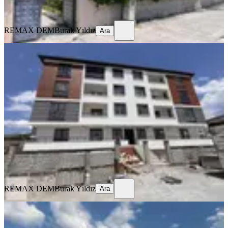
Ara
REMAX DEM
Burak Yıldız
Ara
SIFIR BİNA
Remax Dem'den Cumhuriyet Mah.
2+1 Kiralık Daire
Merkez, Başbağlar Mahallesi
2+1
·
90 m²
·
1. Kat
·
19.07.2026
20.000 ₺
REMAX DEM
Burak Yıldız
Ara
REMAX DEM
Burak Yıldız
Ara
MANZARALI
%
9
Remax Dem'den Merkezi Konumda
Eşyalı Kiralık 1+1 Daire