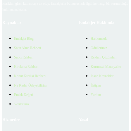
içerikleri giren kullanıcıya ait olup, Emlakjet'in bu hususlarla ilgili herhangi bir sorumluluğu
bulunmamaktadır.
Kaynaklar
Emlakjet Hakkında
Emlakjet Blog
Hakkımızda
Satın Alma Rehberi
Ödüllerimiz
Satıcı Rehberi
Reklam Çözümleri
Kiralama Rehberi
Kurumsal Materyaller
Konut Kredisi Rehberi
İnsan Kaynakları
Ne Kadar Ödeyebilirim
İletişim
Emlak Değeri
Yardım
Verilerimiz
Hizmetler
Yasal