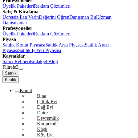
Profesyoneller
Üyelik Paketleri
Reklam Çözümleri
Satış & Kiralama
Ücretsiz İlan Verin
Değerini Öğren
Danışman Bul
Uzman
Danışmanlar
Profesyoneller
Üyelik Paketleri
Reklam Çözümleri
Piyasa
Satılık Konut Piyasası
Satılık Arsa Piyasası
Satılık Arazi
Piyasası
Satılık İş Yeri Piyasası
Kaynaklar
Satıcı Rehberi
Emlakjet Blog
Filtrele
3
Satılık
Kiralık
Konut
Bina
Çiftlik Evi
Dağ Evi
Daire
Devremülk
Kooperatif
Köşk
Köy Evi