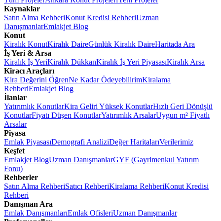
Kaynaklar
Satın Alma Rehberi
Konut Kredisi Rehberi
Uzman
Danışmanlar
Emlakjet Blog
Konut
Kiralık Konut
Kiralık Daire
Günlük Kiralık Daire
Haritada Ara
İş Yeri & Arsa
Kiralık İş Yeri
Kiralık Dükkan
Kiralık İş Yeri Piyasası
Kiralık Arsa
Kiracı Araçları
Kira Değerini Öğren
Ne Kadar Ödeyebilirim
Kiralama
Rehberi
Emlakjet Blog
İlanlar
Yatırımlık Konutlar
Kira Geliri Yüksek Konutlar
Hızlı Geri Dönüşlü
Konutlar
Fiyatı Düşen Konutlar
Yatırımlık Arsalar
Uygun m² Fiyatlı
Arsalar
Piyasa
Emlak Piyasası
Demografi Analizi
Değer Haritaları
Verilerimiz
Keşfet
Emlakjet Blog
Uzman Danışmanlar
GYF (Gayrimenkul Yatırım
Fonu)
Rehberler
Satın Alma Rehberi
Satıcı Rehberi
Kiralama Rehberi
Konut Kredisi
Rehberi
Danışman Ara
Emlak Danışmanları
Emlak Ofisleri
Uzman Danışmanlar