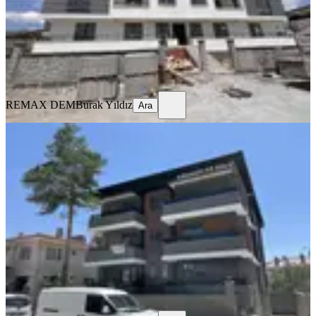
19.500 ₺
REMAX DEM
Burak Yıldız
Ara
REMAX DEM
Burak Yıldız
Ara
YENİ
Remax Dem'den Halitpaşa Mah. 1+1
Kiralık Daire
Merkez, Halitpaşa Mahallesi
1+1
·
65 m²
·
2. Kat
·
04.08.2026
16.500 ₺
REMAX DEM
Burak Yıldız
Ara