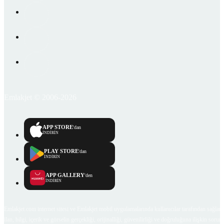
Emlakjet © 2006-2026
APP STORE
'dan
İNDİRİN
PLAY STORE
'dan
İNDİRİN
APP GALLERY
'den
İNDİRİN
Emlakjet.com internet sitesi ve Emlakjet mobil uygulamalarında kullanıcılar tarafından sağlana
ilan, bilgi, içerik ve görselin gerçekliği, orijinalliği, güvenilirliği ve doğruluğuna ilişkin soru