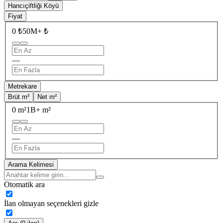
Hancıçiftliği Köyü
Fiyat
0 ₺
50M+ ₺
—
Metrekare
Brüt m²
Net m²
0 m²
1B+ m²
—
Arama Kelimesi
Otomatik ara
İlan olmayan seçenekleri gizle