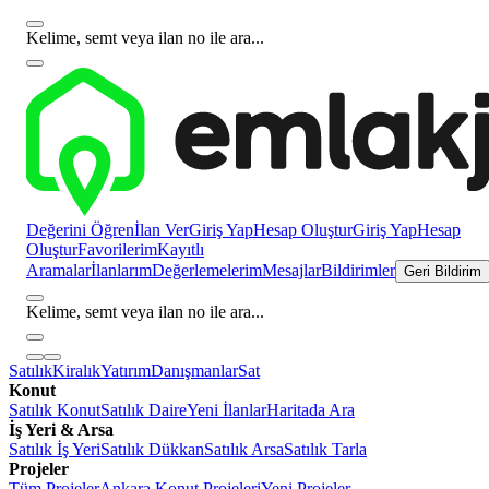
Kelime, semt veya ilan no ile ara...
Değerini Öğren
İlan Ver
Giriş Yap
Hesap Oluştur
Giriş Yap
Hesap
Oluştur
Favorilerim
Kayıtlı
Aramalar
İlanlarım
Değerlemelerim
Mesajlar
Bildirimler
Geri Bildirim
Kelime, semt veya ilan no ile ara...
Satılık
Kiralık
Yatırım
Danışmanlar
Sat
Konut
Satılık Konut
Satılık Daire
Yeni İlanlar
Haritada Ara
İş Yeri & Arsa
Satılık İş Yeri
Satılık Dükkan
Satılık Arsa
Satılık Tarla
Projeler
Tüm Projeler
Ankara Konut Projeleri
Yeni Projeler