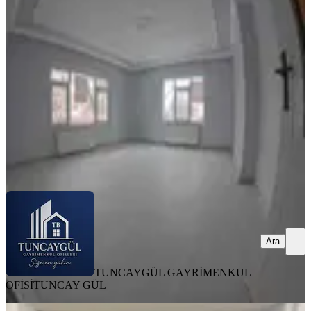
Ergenekon Mh
Merkez, Ergenekon Mahallesi
3+1
·
150 m²
·
Yüksek giriş
·
15.07.2026
18.000 ₺
20.000 ₺
TUNCAYGÜL GAYRİMENKUL OFİSİ
TUNCAY GÜL
Ara
Ara
TUNCAYGÜL GAYRİMENKUL
OFİSİ
TUNCAY GÜL
EŞYALI