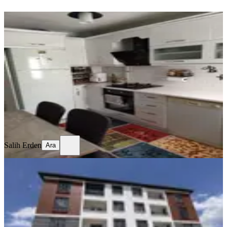
YENİ
Temiz Bakımlı Daire
Merkez, Mimar Sinan Mahallesi
3+1
·
130 m²
·
Kot 1
·
06.08.2026
17.750 ₺
Salih Erden
Ara
Salih Erden
Ara
SIFIR BİNA
Remax Dem'den Cumhuriyet Mah.
2+1 Kiralık Daire
Merkez, Başbağlar Mahallesi
2+1
·
90 m²
·
1. Kat
·
04.08.2026