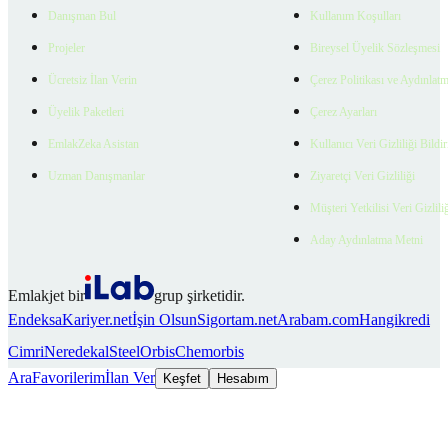
Danışman Bul
Kullanım Koşulları
Projeler
Bireysel Üyelik Sözleşmesi
Ücretsiz İlan Verin
Çerez Politikası ve Aydınlat
Üyelik Paketleri
Çerez Ayarları
EmlakZeka Asistan
Kullanıcı Veri Gizliliği Bildi
Uzman Danışmanlar
Ziyaretçi Veri Gizliliği
Müşteri Yetkilisi Veri Gizlili
Aday Aydınlatma Metni
Emlakjet bir
grup şirketidir.
Endeksa
Kariyer.net
İşin Olsun
Sigortam.net
Arabam.com
Hangikredi
Cimri
Neredekal
SteelOrbis
Chemorbis
Ara
Favorilerim
İlan Ver
Keşfet
Hesabım