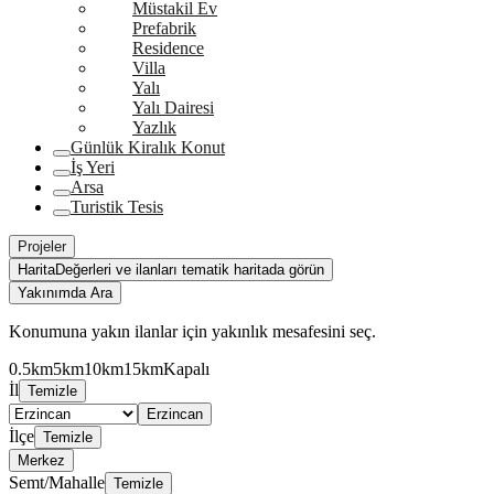
Müstakil Ev
Prefabrik
Residence
Villa
Yalı
Yalı Dairesi
Yazlık
Günlük Kiralık Konut
İş Yeri
Arsa
Turistik Tesis
Projeler
Harita
Değerleri ve ilanları tematik haritada görün
Yakınımda Ara
Konumuna yakın ilanlar için yakınlık mesafesini seç.
0.5km
5km
10km
15km
Kapalı
İl
Temizle
Erzincan
İlçe
Temizle
Merkez
Semt/Mahalle
Temizle