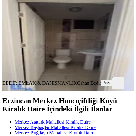
Cumhuryet Mahallesinde Kiralık
Daire
Merkez, Cumhuriyet Mahallesi
3+1
·
145 m²
·
3. Kat
·
14.07.2026
22.000 ₺
BEDİR EMLAK & DANIŞMANLIK
Orhan Bedir
Ara
BEDİR EMLAK & DANIŞMANLIK
Orhan Bedir
Ara
Erzincan Merkez Hancıçiftliği Köyü
Kiralık Daire İçindeki İlgili İlanlar
Merkez Atatürk Mahallesi Kiralık Daire
Merkez Başbağlar Mahallesi Kiralık Daire
Merkez Buğdaylı Mahallesi Kiralık Daire