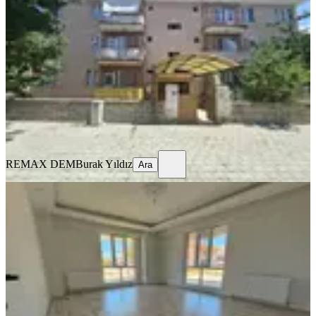
Merkez, Ergenekon Mahallesi
3+1
·
135 m²
·
3. Kat
·
17.07.2026
15.500 ₺
REMAX DEM
Burak Yıldız
Ara
REMAX DEM
Burak Yıldız
Ara
BALKONLU
🏡 Kiralık 2+1 Daire
Merkez, Kazım Karabekir Mahallesi
2+1
·
90 m²
·
Düz Giriş (Zemin)
·
16.07.2026
22.000 ₺