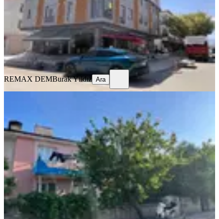
2+0
·
70 m²
·
3. Kat
·
29.07.2026
25.000 ₺
REMAX DEM
Burak Yıldız
Ara
REMAX DEM
Burak Yıldız
Ara
EŞYALI
Remax Dem'den Kazımkarabekir'de
Eşyalı Kiralık 2+1 Daire
Merkez, Kazım Karabekir Mahallesi
2+1
·
100 m²
·
1. Kat
·
25.07.2026
12.750 ₺
REMAX DEM
Burak Yıldız
Ara