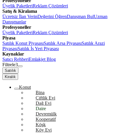
Profesyoneller
Üyelik Paketleri
Reklam Çözümleri
Satış & Kiralama
Ücretsiz İlan Verin
Değerini Öğren
Danışman Bul
Uzman
Danışmanlar
Profesyoneller
Üyelik Paketleri
Reklam Çözümleri
Piyasa
Satılık Konut Piyasası
Satılık Arsa Piyasası
Satılık Arazi
Piyasası
Satılık İş Yeri Piyasası
Kaynaklar
Satıcı Rehberi
Emlakjet Blog
Filtrele
3
Satılık
Kiralık
Konut
Bina
Çiftlik Evi
Dağ Evi
Daire
Devremülk
Kooperatif
Köşk
Köy Evi