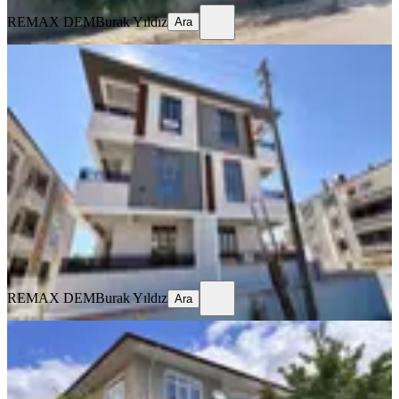
REMAX DEM
Burak Yıldız
Ara
SIFIR BİNA
Remax Dem'den Kazim Karabekir
Mah. 2+1 Ara Kat Fırsat Daire
Merkez, Kazım Karabekir Mahallesi
2+1
·
100 m²
·
2. Kat
·
23.07.2026
21.000 ₺
REMAX DEM
Burak Yıldız
Ara
REMAX DEM
Burak Yıldız
Ara
BALKONLU
Remax Dem'den İnönü Mah. Kiralık
3+1 Daire