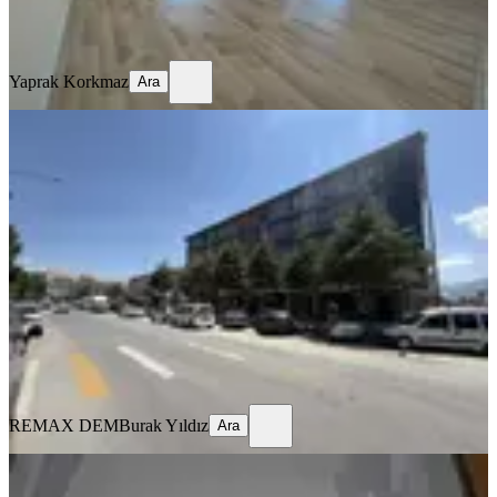
Yaprak Korkmaz
Ara
Yaprak Korkmaz
Ara
MANZARALI
Remax Dem'den Hastane Yanında
Eşyalı Kiralık 1+1 Daire
Merkez, Kızılay Mahallesi
1+1
·
70 m²
·
1. Kat
·
16.07.2026
22.000 ₺
REMAX DEM
Burak Yıldız
Ara
REMAX DEM
Burak Yıldız
Ara
MANZARALI
%
10
Tuncaygül'den Kiralık 3+1 Daire |