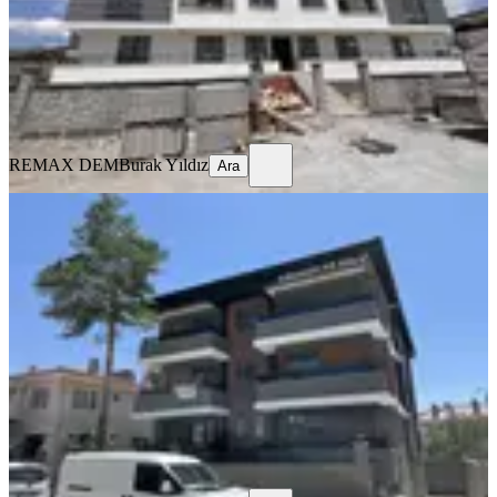
19.500 ₺
REMAX DEM
Burak Yıldız
Ara
REMAX DEM
Burak Yıldız
Ara
SIFIR BİNA
Remax Dem'den Halitpaşa Mah. 1+1
Kiralık Daire
Merkez, Halitpaşa Mahallesi
1+1
·
65 m²
·
2. Kat
·
04.08.2026
16.500 ₺
REMAX DEM
Burak Yıldız
Ara