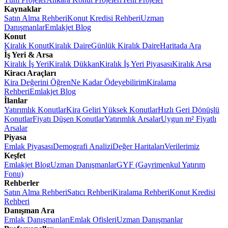
Kaynaklar
Satın Alma Rehberi
Konut Kredisi Rehberi
Uzman
Danışmanlar
Emlakjet Blog
Konut
Kiralık Konut
Kiralık Daire
Günlük Kiralık Daire
Haritada Ara
İş Yeri & Arsa
Kiralık İş Yeri
Kiralık Dükkan
Kiralık İş Yeri Piyasası
Kiralık Arsa
Kiracı Araçları
Kira Değerini Öğren
Ne Kadar Ödeyebilirim
Kiralama
Rehberi
Emlakjet Blog
İlanlar
Yatırımlık Konutlar
Kira Geliri Yüksek Konutlar
Hızlı Geri Dönüşlü
Konutlar
Fiyatı Düşen Konutlar
Yatırımlık Arsalar
Uygun m² Fiyatlı
Arsalar
Piyasa
Emlak Piyasası
Demografi Analizi
Değer Haritaları
Verilerimiz
Keşfet
Emlakjet Blog
Uzman Danışmanlar
GYF (Gayrimenkul Yatırım
Fonu)
Rehberler
Satın Alma Rehberi
Satıcı Rehberi
Kiralama Rehberi
Konut Kredisi
Rehberi
Danışman Ara
Emlak Danışmanları
Emlak Ofisleri
Uzman Danışmanlar