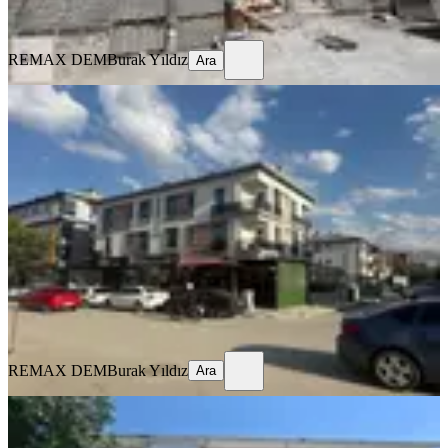
Ara
REMAX DEM
Burak Yıldız
Ara
MANZARALI
%
9
Remax Dem'den Merkezi Konumda
Eşyalı Kiralık 1+1 Daire
Merkez, İnönü Mahallesi
1+1
·
65 m²
·
1. Kat
·
17.07.2026
20.000 ₺
22.000 ₺
REMAX DEM
Burak Yıldız
Ara
REMAX DEM
Burak Yıldız
Ara
MANZARALI
Remax Dem'den Ergenekon Mah.
Geniş 3+1 Kiralık Daire