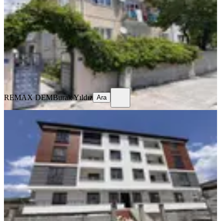
Merkez, Yavuz Selim Mahallesi
3+1
·
125 m²
·
Yüksek giriş
·
23.07.2026
13.000 ₺
REMAX DEM
Burak Yıldız
Ara
REMAX DEM
Burak Yıldız
Ara
SIFIR BİNA
Remax Dem'den Cumhuriyet Mah.
2+1 Kiralık Daire
Merkez, Başbağlar Mahallesi
2+1
·
90 m²
·
1. Kat
·
19.07.2026
20.000 ₺
REMAX DEM
Burak Yıldız