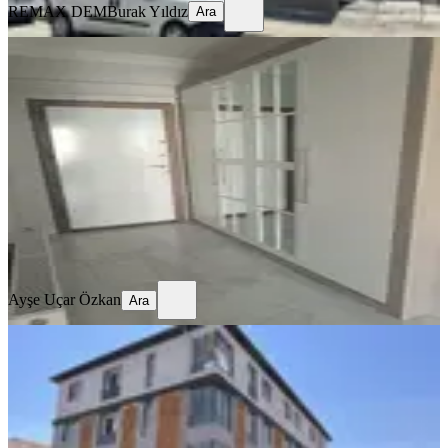
REMAX DEM
Burak Yıldız
Ara
SİTE İÇİ
4,5+1 Temiz Lüks Daire
Merkez, Demirkent Mahallesi
4.5+1
·
190 m²
·
3. Kat
·
01.08.2026
32.000 ₺
Ayşe Uçar Özkan
Ara
Ayşe Uçar Özkan
Ara
SIFIR BİNA
Remax Dem'den İnönü Mah.yerden
Isıtmalı Kiralık 2+0 Lüx Daireler
Merkez, İnönü Mahallesi