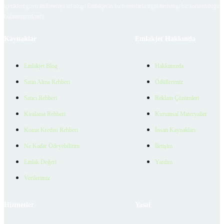
içerikleri giren kullanıcıya ait olup, Emlakjet'in bu hususlarla ilgili herhangi bir sorumluluğu
bulunmamaktadır.
Kaynaklar
Emlakjet Hakkında
Emlakjet Blog
Hakkımızda
Satın Alma Rehberi
Ödüllerimiz
Satıcı Rehberi
Reklam Çözümleri
Kiralama Rehberi
Kurumsal Materyaller
Konut Kredisi Rehberi
İnsan Kaynakları
Ne Kadar Ödeyebilirim
İletişim
Emlak Değeri
Yardım
Verilerimiz
Hizmetler
Yasal