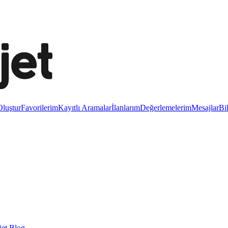
luştur
Favorilerim
Kayıtlı Aramalar
İlanlarım
Değerlemelerim
Mesajlar
Bi
et Blog