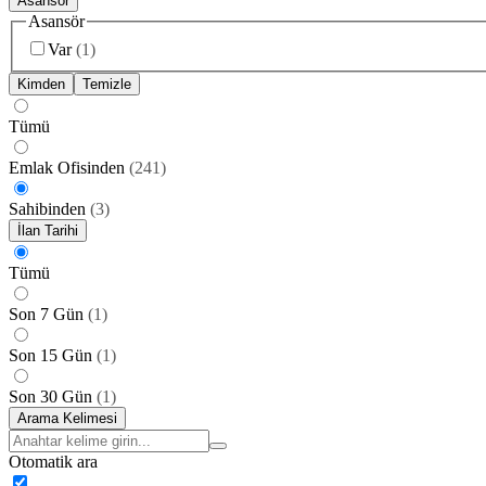
Asansör
Asansör
Var
(
1
)
Kimden
Temizle
Tümü
Emlak Ofisinden
(
241
)
Sahibinden
(
3
)
İlan Tarihi
Tümü
Son 7 Gün
(
1
)
Son 15 Gün
(
1
)
Son 30 Gün
(
1
)
Arama Kelimesi
Otomatik ara