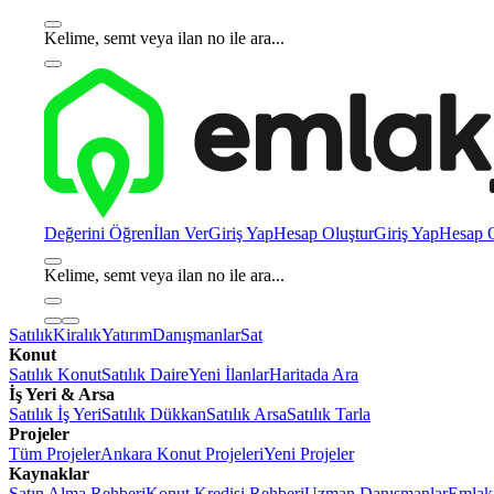
Kelime, semt veya ilan no ile ara...
Değerini Öğren
İlan Ver
Giriş Yap
Hesap Oluştur
Giriş Yap
Hesap O
Kelime, semt veya ilan no ile ara...
Satılık
Kiralık
Yatırım
Danışmanlar
Sat
Konut
Satılık Konut
Satılık Daire
Yeni İlanlar
Haritada Ara
İş Yeri & Arsa
Satılık İş Yeri
Satılık Dükkan
Satılık Arsa
Satılık Tarla
Projeler
Tüm Projeler
Ankara Konut Projeleri
Yeni Projeler
Kaynaklar
Satın Alma Rehberi
Konut Kredisi Rehberi
Uzman Danışmanlar
Emlakj