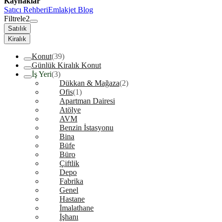
Kaynaklar
Satıcı Rehberi
Emlakjet Blog
Filtrele
2
Satılık
Kiralık
Konut
(39)
Günlük Kiralık Konut
İş Yeri
(3)
Dükkan & Mağaza
(2)
Ofis
(1)
Apartman Dairesi
Atölye
AVM
Benzin İstasyonu
Bina
Büfe
Büro
Çiftlik
Depo
Fabrika
Genel
Hastane
İmalathane
İşhanı