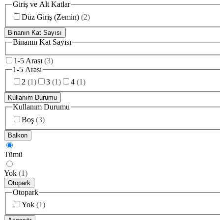
Giriş ve Alt Katlar
Düz Giriş (Zemin)
(
2
)
Binanın Kat Sayısı
Binanın Kat Sayısı
1-5 Arası
(
3
)
1-5 Arası
2
(
1
)
3
(
1
)
4
(
1
)
Kullanım Durumu
Kullanım Durumu
Boş
(
3
)
Balkon
Tümü
Yok
(
1
)
Otopark
Otopark
Yok
(
1
)