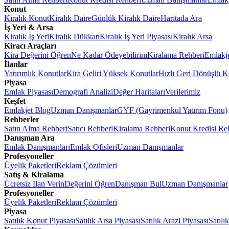
Konut
Kiralık Konut
Kiralık Daire
Günlük Kiralık Daire
Haritada Ara
İş Yeri & Arsa
Kiralık İş Yeri
Kiralık Dükkan
Kiralık İş Yeri Piyasası
Kiralık Arsa
Kiracı Araçları
Kira Değerini Öğren
Ne Kadar Ödeyebilirim
Kiralama Rehberi
Emlakj
İlanlar
Yatırımlık Konutlar
Kira Geliri Yüksek Konutlar
Hızlı Geri Dönüşlü K
Piyasa
Emlak Piyasası
Demografi Analizi
Değer Haritaları
Verilerimiz
Keşfet
Emlakjet Blog
Uzman Danışmanlar
GYF (Gayrimenkul Yatırım Fonu)
Rehberler
Satın Alma Rehberi
Satıcı Rehberi
Kiralama Rehberi
Konut Kredisi Re
Danışman Ara
Emlak Danışmanları
Emlak Ofisleri
Uzman Danışmanlar
Profesyoneller
Üyelik Paketleri
Reklam Çözümleri
Satış & Kiralama
Ücretsiz İlan Verin
Değerini Öğren
Danışman Bul
Uzman Danışmanlar
Profesyoneller
Üyelik Paketleri
Reklam Çözümleri
Piyasa
Satılık Konut Piyasası
Satılık Arsa Piyasası
Satılık Arazi Piyasası
Satılı