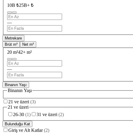
10B ₺
25B+ ₺
—
Metrekare
Brüt m²
Net m²
20 m²
42+ m²
—
Binanın Yaşı
Binanın Yaşı
21 ve üzeri
(
3
)
21 ve üzeri
26-30
(
1
)
31 ve üzeri
(
2
)
Bulunduğu Kat
Giriş ve Alt Katlar
(
2
)