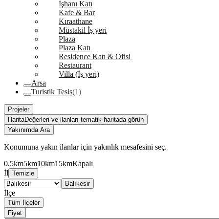
İşhanı Katı
Kafe & Bar
Kıraathane
Müstakil İş yeri
Plaza
Plaza Katı
Residence Katı & Ofisi
Restaurant
Villa (İş yeri)
Arsa
Turistik Tesis
(1)
Projeler
Harita
Değerleri ve ilanları tematik haritada görün
Yakınımda Ara
Konumuna yakın ilanlar için yakınlık mesafesini seç.
0.5km
5km
10km
15km
Kapalı
İl
Temizle
Balıkesir
İlçe
Tüm İlçeler
Fiyat