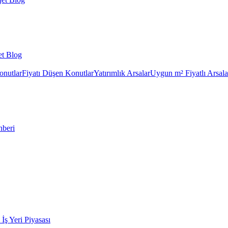
et Blog
onutlar
Fiyatı Düşen Konutlar
Yatırımlık Arsalar
Uygun m² Fiyatlı Arsala
hberi
k İş Yeri Piyasası