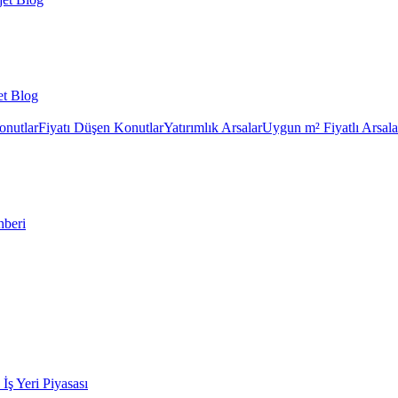
et Blog
onutlar
Fiyatı Düşen Konutlar
Yatırımlık Arsalar
Uygun m² Fiyatlı Arsala
hberi
k İş Yeri Piyasası