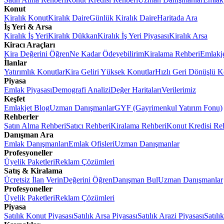
Konut
Kiralık Konut
Kiralık Daire
Günlük Kiralık Daire
Haritada Ara
İş Yeri & Arsa
Kiralık İş Yeri
Kiralık Dükkan
Kiralık İş Yeri Piyasası
Kiralık Arsa
Kiracı Araçları
Kira Değerini Öğren
Ne Kadar Ödeyebilirim
Kiralama Rehberi
Emlakj
İlanlar
Yatırımlık Konutlar
Kira Geliri Yüksek Konutlar
Hızlı Geri Dönüşlü K
Piyasa
Emlak Piyasası
Demografi Analizi
Değer Haritaları
Verilerimiz
Keşfet
Emlakjet Blog
Uzman Danışmanlar
GYF (Gayrimenkul Yatırım Fonu)
Rehberler
Satın Alma Rehberi
Satıcı Rehberi
Kiralama Rehberi
Konut Kredisi Re
Danışman Ara
Emlak Danışmanları
Emlak Ofisleri
Uzman Danışmanlar
Profesyoneller
Üyelik Paketleri
Reklam Çözümleri
Satış & Kiralama
Ücretsiz İlan Verin
Değerini Öğren
Danışman Bul
Uzman Danışmanlar
Profesyoneller
Üyelik Paketleri
Reklam Çözümleri
Piyasa
Satılık Konut Piyasası
Satılık Arsa Piyasası
Satılık Arazi Piyasası
Satılı