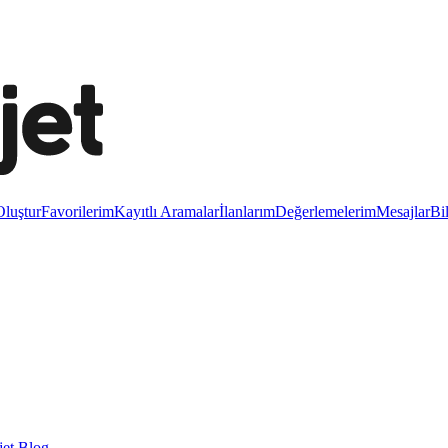
luştur
Favorilerim
Kayıtlı Aramalar
İlanlarım
Değerlemelerim
Mesajlar
Bi
et Blog