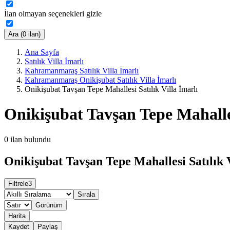
İlan olmayan seçenekleri gizle
Ara (0 ilan)
Ana Sayfa
Satılık Villa İmarlı
Kahramanmaraş Satılık Villa İmarlı
Kahramanmaraş Onikişubat Satılık Villa İmarlı
Onikişubat Tavşan Tepe Mahallesi Satılık Villa İmarlı
Onikişubat Tavşan Tepe Mahalles
0
ilan bulundu
Onikişubat Tavşan Tepe Mahallesi Satılık V
Filtrele
3
Sırala
Görünüm
Harita
Kaydet
Paylaş