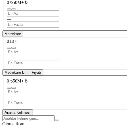
0 ₺
50M+ ₺
—
Metrekare
0
1B+
—
Metrekare Birim Fiyatı
0 ₺
50M+ ₺
—
Arama Kelimesi
Otomatik ara