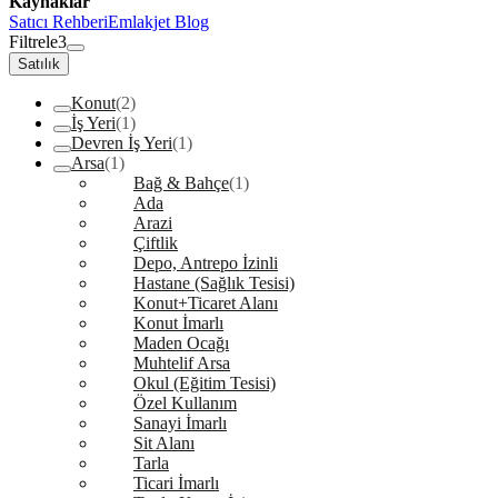
Kaynaklar
Satıcı Rehberi
Emlakjet Blog
Filtrele
3
Satılık
Konut
(2)
İş Yeri
(1)
Devren İş Yeri
(1)
Arsa
(1)
Bağ & Bahçe
(1)
Ada
Arazi
Çiftlik
Depo, Antrepo İzinli
Hastane (Sağlık Tesisi)
Konut+Ticaret Alanı
Konut İmarlı
Maden Ocağı
Muhtelif Arsa
Okul (Eğitim Tesisi)
Özel Kullanım
Sanayi İmarlı
Sit Alanı
Tarla
Ticari İmarlı