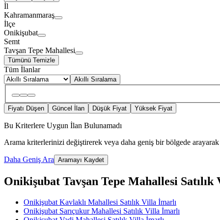
İl
Kahramanmaraş
İlçe
Onikişubat
Semt
Tavşan Tepe Mahallesi
Tümünü Temizle
Tüm İlanlar
Akıllı Sıralama
Fiyatı Düşen
Güncel İlan
Düşük Fiyat
Yüksek Fiyat
Bu Kriterlere Uygun İlan Bulunamadı
Arama kriterlerinizi değiştirerek veya daha geniş bir bölgede arayarak 
Daha Geniş Ara
Aramayı Kaydet
Onikişubat Tavşan Tepe Mahallesi Satılık Vi
Onikişubat Kavlaklı Mahallesi Satılık Villa İmarlı
Onikişubat Sarıçukur Mahallesi Satılık Villa İmarlı
Onikişubat Vadi Mahallesi Satılık Villa İmarlı