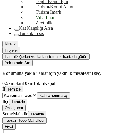
Toplu Konut İçin
Turizm/Konut Alanı
Turizm İmarlı
Villa İmarlı
Zeytinlik
Kat Karşılığı Arsa
Turistik Tesis
Kiralık
Projeler
Harita
Değerleri ve ilanları tematik haritada görün
Yakınımda Ara
Konumuna yakın ilanlar için yakınlık mesafesini seç.
0.5km
5km
10km
15km
Kapalı
İl
Temizle
Kahramanmaraş
İlçe
Temizle
Onikişubat
Semt/Mahalle
Temizle
Tavşan Tepe Mahallesi
Fiyat