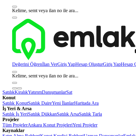
Kelime, semt veya ilan no ile ara...
Değerini Öğren
İlan Ver
Giriş Yap
Hesap Oluştur
Giriş Yap
Hesap O
Kelime, semt veya ilan no ile ara...
Satılık
Kiralık
Yatırım
Danışmanlar
Sat
Konut
Satılık Konut
Satılık Daire
Yeni İlanlar
Haritada Ara
İş Yeri & Arsa
Satılık İş Yeri
Satılık Dükkan
Satılık Arsa
Satılık Tarla
Projeler
Tüm Projeler
Ankara Konut Projeleri
Yeni Projeler
Kaynaklar
Satın Alma Rehberi
Konut Kredisi Rehberi
Uzman Danışmanlar
Emlakj