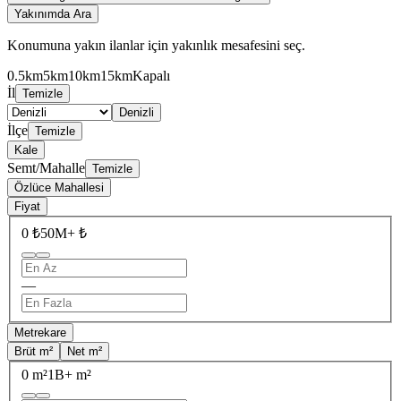
Yakınımda Ara
Konumuna yakın ilanlar için yakınlık mesafesini seç.
0.5km
5km
10km
15km
Kapalı
İl
Temizle
Denizli
İlçe
Temizle
Kale
Semt/Mahalle
Temizle
Özlüce Mahallesi
Fiyat
0 ₺
50M+ ₺
—
Metrekare
Brüt m²
Net m²
0 m²
1B+ m²