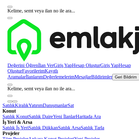
Kelime, semt veya ilan no ile ara...
Değerini Öğren
İlan Ver
Giriş Yap
Hesap Oluştur
Giriş Yap
Hesap
Oluştur
Favorilerim
Kayıtlı
Aramalar
İlanlarım
Değerlemelerim
Mesajlar
Bildirimler
Geri Bildirim
Kelime, semt veya ilan no ile ara...
Satılık
Kiralık
Yatırım
Danışmanlar
Sat
Konut
Satılık Konut
Satılık Daire
Yeni İlanlar
Haritada Ara
İş Yeri & Arsa
Satılık İş Yeri
Satılık Dükkan
Satılık Arsa
Satılık Tarla
Projeler
Tüm Projeler
Ankara Konut Projeleri
Yeni Projeler