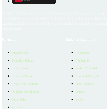
Emlakjet.com internet sitesi ve Emlakjet mobil uygulamalarında kullanıcılar tarafından sağlana
ilan, bilgi, içerik ve görselin gerçekliği, orijinalliği, güvenilirliği ve doğruluğuna ilişkin soru
içerikleri giren kullanıcıya ait olup, Emlakjet'in bu hususlarla ilgili herhangi bir sorumluluğu
bulunmamaktadır.
Kaynaklar
Emlakjet Hakkında
Emlakjet Blog
Hakkımızda
Satın Alma Rehberi
Ödüllerimiz
Satıcı Rehberi
Reklam Çözümleri
Kiralama Rehberi
Kurumsal Materyaller
Konut Kredisi Rehberi
İnsan Kaynakları
Ne Kadar Ödeyebilirim
İletişim
Emlak Değeri
Yardım
Verilerimiz