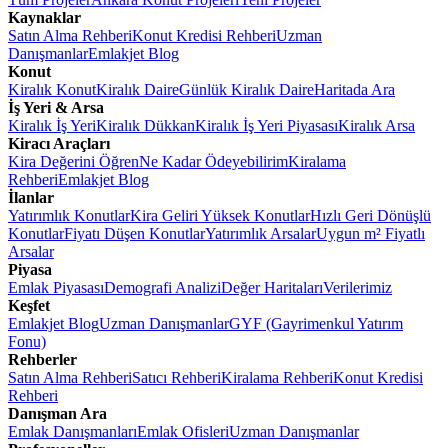
Kaynaklar
Satın Alma Rehberi
Konut Kredisi Rehberi
Uzman
Danışmanlar
Emlakjet Blog
Konut
Kiralık Konut
Kiralık Daire
Günlük Kiralık Daire
Haritada Ara
İş Yeri & Arsa
Kiralık İş Yeri
Kiralık Dükkan
Kiralık İş Yeri Piyasası
Kiralık Arsa
Kiracı Araçları
Kira Değerini Öğren
Ne Kadar Ödeyebilirim
Kiralama
Rehberi
Emlakjet Blog
İlanlar
Yatırımlık Konutlar
Kira Geliri Yüksek Konutlar
Hızlı Geri Dönüşlü
Konutlar
Fiyatı Düşen Konutlar
Yatırımlık Arsalar
Uygun m² Fiyatlı
Arsalar
Piyasa
Emlak Piyasası
Demografi Analizi
Değer Haritaları
Verilerimiz
Keşfet
Emlakjet Blog
Uzman Danışmanlar
GYF (Gayrimenkul Yatırım
Fonu)
Rehberler
Satın Alma Rehberi
Satıcı Rehberi
Kiralama Rehberi
Konut Kredisi
Rehberi
Danışman Ara
Emlak Danışmanları
Emlak Ofisleri
Uzman Danışmanlar