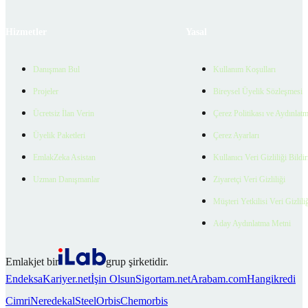
Hizmetler
Yasal
Danışman Bul
Kullanım Koşulları
Projeler
Bireysel Üyelik Sözleşmesi
Ücretsiz İlan Verin
Çerez Politikası ve Aydınlat
Üyelik Paketleri
Çerez Ayarları
EmlakZeka Asistan
Kullanıcı Veri Gizliliği Bildi
Uzman Danışmanlar
Ziyaretçi Veri Gizliliği
Müşteri Yetkilisi Veri Gizlili
Aday Aydınlatma Metni
Emlakjet bir
grup şirketidir.
Endeksa
Kariyer.net
İşin Olsun
Sigortam.net
Arabam.com
Hangikredi
Cimri
Neredekal
SteelOrbis
Chemorbis