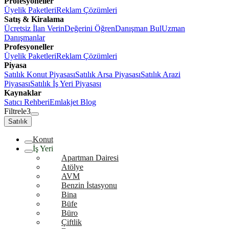
Profesyoneller
Üyelik Paketleri
Reklam Çözümleri
Satış & Kiralama
Ücretsiz İlan Verin
Değerini Öğren
Danışman Bul
Uzman
Danışmanlar
Profesyoneller
Üyelik Paketleri
Reklam Çözümleri
Piyasa
Satılık Konut Piyasası
Satılık Arsa Piyasası
Satılık Arazi
Piyasası
Satılık İş Yeri Piyasası
Kaynaklar
Satıcı Rehberi
Emlakjet Blog
Filtrele
3
Satılık
Konut
İş Yeri
Apartman Dairesi
Atölye
AVM
Benzin İstasyonu
Bina
Büfe
Büro
Çiftlik