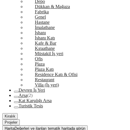
Depo
Dükkan & Mağaza
Fabrika
Genel
Hastane
İmalathane
İşhanı
İşhanı Katı
Kafe & Bar
Kıraathane
Müstakil İş yeri
Ofis
Plaza
Plaza Katı
Residence Katı & Ofisi
Restaurant
Villa (İş yeri)
Devren İş Yeri
Arsa
(2)
Kat Karşılığı Arsa
Turistik Tesis
Kiralık
Projeler
Harita
Değerleri ve ilanları tematik haritada görün