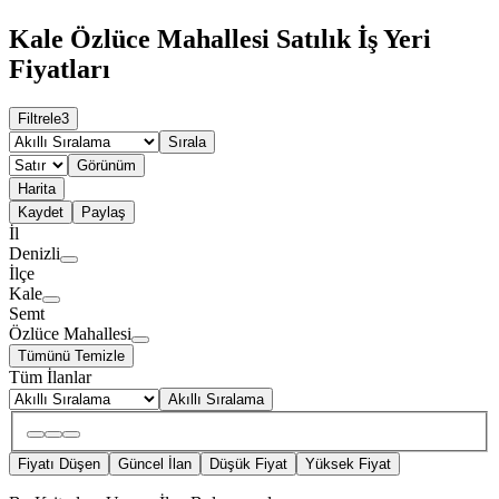
Kale Özlüce Mahallesi Satılık İş Yeri
Fiyatları
Filtrele
3
Sırala
Görünüm
Harita
Kaydet
Paylaş
İl
Denizli
İlçe
Kale
Semt
Özlüce Mahallesi
Tümünü Temizle
Tüm İlanlar
Akıllı Sıralama
Fiyatı Düşen
Güncel İlan
Düşük Fiyat
Yüksek Fiyat