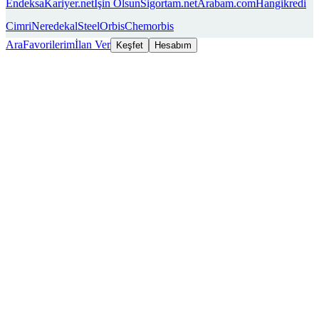
Endeksa
Kariyer.net
İşin Olsun
Sigortam.net
Arabam.com
Hangikredi
Cimri
Neredekal
SteelOrbis
Chemorbis
Ara
Favorilerim
İlan Ver
Keşfet
Hesabım