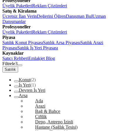
Profesyoneller
Üyelik Paketleri
Reklam Çözümleri
Satış & Kiralama
Ücretsiz İlan Verin
Değerini Öğren
Danışman Bul
Uzman
Danışmanlar
Profesyoneller
Üyelik Paketleri
Reklam Çözümleri
Piyasa
Satılık Konut Piyasası
Satılık Arsa Piyasası
Satılık Arazi
Piyasası
Satılık İş Yeri Piyasası
Kaynaklar
Satıcı Rehberi
Emlakjet Blog
Filtrele
3
Satılık
Konut
(2)
İş Yeri
(1)
Devren İş Yeri
Arsa
Ada
Arazi
Bağ & Bahçe
Çiftlik
Depo, Antrepo İzinli
Hastane (Sağlık Tesisi)