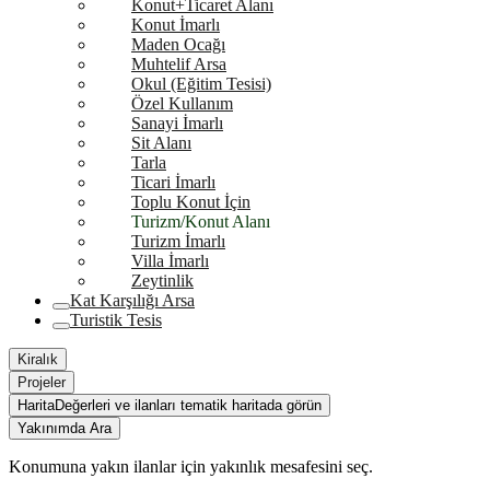
Konut+Ticaret Alanı
Konut İmarlı
Maden Ocağı
Muhtelif Arsa
Okul (Eğitim Tesisi)
Özel Kullanım
Sanayi İmarlı
Sit Alanı
Tarla
Ticari İmarlı
Toplu Konut İçin
Turizm/Konut Alanı
Turizm İmarlı
Villa İmarlı
Zeytinlik
Kat Karşılığı Arsa
Turistik Tesis
Kiralık
Projeler
Harita
Değerleri ve ilanları tematik haritada görün
Yakınımda Ara
Konumuna yakın ilanlar için yakınlık mesafesini seç.