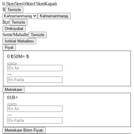
0.5km
5km
10km
15km
Kapalı
İl
Temizle
Kahramanmaraş
İlçe
Temizle
Onikişubat
Semt/Mahalle
Temizle
İstiklal Mahallesi
Fiyat
0 ₺
50M+ ₺
—
Metrekare
0
1B+
—
Metrekare Birim Fiyatı