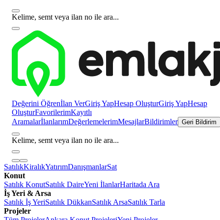
Kelime, semt veya ilan no ile ara...
Değerini Öğren
İlan Ver
Giriş Yap
Hesap Oluştur
Giriş Yap
Hesap
Oluştur
Favorilerim
Kayıtlı
Aramalar
İlanlarım
Değerlemelerim
Mesajlar
Bildirimler
Geri Bildirim
Kelime, semt veya ilan no ile ara...
Satılık
Kiralık
Yatırım
Danışmanlar
Sat
Konut
Satılık Konut
Satılık Daire
Yeni İlanlar
Haritada Ara
İş Yeri & Arsa
Satılık İş Yeri
Satılık Dükkan
Satılık Arsa
Satılık Tarla
Projeler
Tüm Projeler
Ankara Konut Projeleri
Yeni Projeler