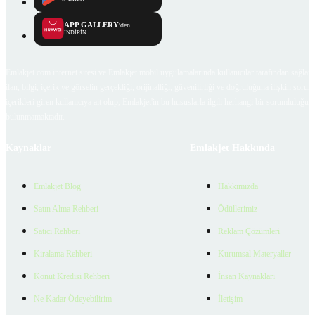
APP GALLERY
'den
İNDİRİN
Emlakjet.com internet sitesi ve Emlakjet mobil uygulamalarında kullanıcılar tarafından sağlana
ilan, bilgi, içerik ve görselin gerçekliği, orijinalliği, güvenilirliği ve doğruluğuna ilişkin soru
içerikleri giren kullanıcıya ait olup, Emlakjet'in bu hususlarla ilgili herhangi bir sorumluluğu
bulunmamaktadır.
Kaynaklar
Emlakjet Hakkında
Emlakjet Blog
Hakkımızda
Satın Alma Rehberi
Ödüllerimiz
Satıcı Rehberi
Reklam Çözümleri
Kiralama Rehberi
Kurumsal Materyaller
Konut Kredisi Rehberi
İnsan Kaynakları
Ne Kadar Ödeyebilirim
İletişim