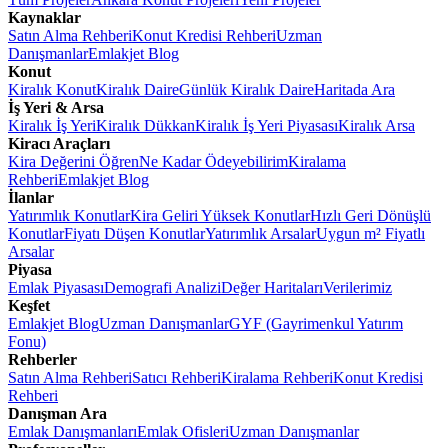
Kaynaklar
Satın Alma Rehberi
Konut Kredisi Rehberi
Uzman
Danışmanlar
Emlakjet Blog
Konut
Kiralık Konut
Kiralık Daire
Günlük Kiralık Daire
Haritada Ara
İş Yeri & Arsa
Kiralık İş Yeri
Kiralık Dükkan
Kiralık İş Yeri Piyasası
Kiralık Arsa
Kiracı Araçları
Kira Değerini Öğren
Ne Kadar Ödeyebilirim
Kiralama
Rehberi
Emlakjet Blog
İlanlar
Yatırımlık Konutlar
Kira Geliri Yüksek Konutlar
Hızlı Geri Dönüşlü
Konutlar
Fiyatı Düşen Konutlar
Yatırımlık Arsalar
Uygun m² Fiyatlı
Arsalar
Piyasa
Emlak Piyasası
Demografi Analizi
Değer Haritaları
Verilerimiz
Keşfet
Emlakjet Blog
Uzman Danışmanlar
GYF (Gayrimenkul Yatırım
Fonu)
Rehberler
Satın Alma Rehberi
Satıcı Rehberi
Kiralama Rehberi
Konut Kredisi
Rehberi
Danışman Ara
Emlak Danışmanları
Emlak Ofisleri
Uzman Danışmanlar