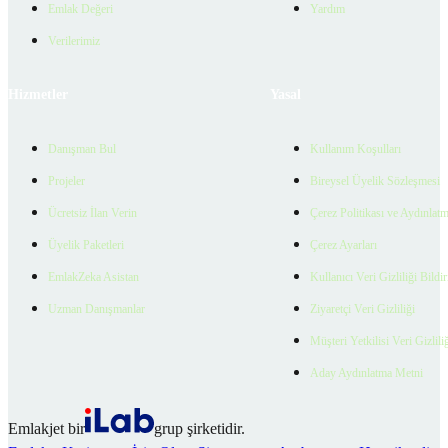
Emlak Değeri
Yardım
Verilerimiz
Hizmetler
Yasal
Danışman Bul
Kullanım Koşulları
Projeler
Bireysel Üyelik Sözleşmesi
Ücretsiz İlan Verin
Çerez Politikası ve Aydınlat
Üyelik Paketleri
Çerez Ayarları
EmlakZeka Asistan
Kullanıcı Veri Gizliliği Bildi
Uzman Danışmanlar
Ziyaretçi Veri Gizliliği
Müşteri Yetkilisi Veri Gizlili
Aday Aydınlatma Metni
Emlakjet bir
grup şirketidir.