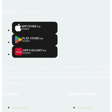
Emlakjet © 2006-2026
APP STORE
'dan
İNDİRİN
PLAY STORE
'dan
İNDİRİN
APP GALLERY
'den
İNDİRİN
Emlakjet.com internet sitesi ve Emlakjet mobil uygulamalarında kullanıcılar tarafından sağlana
ilan, bilgi, içerik ve görselin gerçekliği, orijinalliği, güvenilirliği ve doğruluğuna ilişkin soru
içerikleri giren kullanıcıya ait olup, Emlakjet'in bu hususlarla ilgili herhangi bir sorumluluğu
bulunmamaktadır.
Kaynaklar
Emlakjet Hakkında
Emlakjet Blog
Hakkımızda