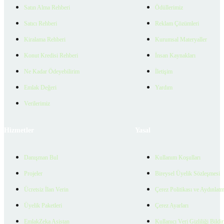
Satın Alma Rehberi
Ödüllerimiz
Satıcı Rehberi
Reklam Çözümleri
Kiralama Rehberi
Kurumsal Materyaller
Konut Kredisi Rehberi
İnsan Kaynakları
Ne Kadar Ödeyebilirim
İletişim
Emlak Değeri
Yardım
Verilerimiz
Hizmetler
Yasal
Danışman Bul
Kullanım Koşulları
Projeler
Bireysel Üyelik Sözleşmesi
Ücretsiz İlan Verin
Çerez Politikası ve Aydınlat
Üyelik Paketleri
Çerez Ayarları
EmlakZeka Asistan
Kullanıcı Veri Gizliliği Bildi