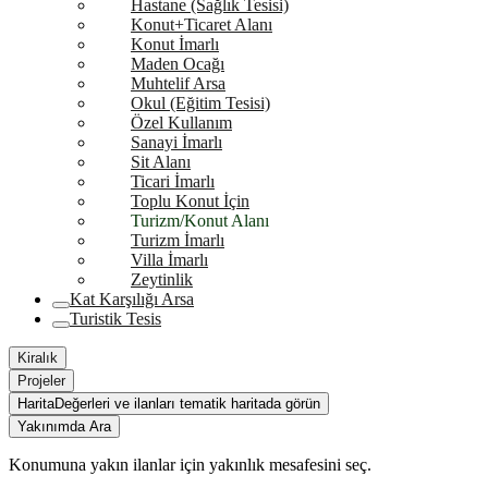
Hastane (Sağlık Tesisi)
Konut+Ticaret Alanı
Konut İmarlı
Maden Ocağı
Muhtelif Arsa
Okul (Eğitim Tesisi)
Özel Kullanım
Sanayi İmarlı
Sit Alanı
Ticari İmarlı
Toplu Konut İçin
Turizm/Konut Alanı
Turizm İmarlı
Villa İmarlı
Zeytinlik
Kat Karşılığı Arsa
Turistik Tesis
Kiralık
Projeler
Harita
Değerleri ve ilanları tematik haritada görün
Yakınımda Ara
Konumuna yakın ilanlar için yakınlık mesafesini seç.