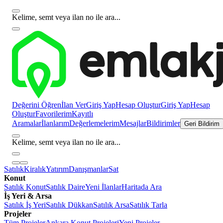
Kelime, semt veya ilan no ile ara...
Değerini Öğren
İlan Ver
Giriş Yap
Hesap Oluştur
Giriş Yap
Hesap
Oluştur
Favorilerim
Kayıtlı
Aramalar
İlanlarım
Değerlemelerim
Mesajlar
Bildirimler
Geri Bildirim
Kelime, semt veya ilan no ile ara...
Satılık
Kiralık
Yatırım
Danışmanlar
Sat
Konut
Satılık Konut
Satılık Daire
Yeni İlanlar
Haritada Ara
İş Yeri & Arsa
Satılık İş Yeri
Satılık Dükkan
Satılık Arsa
Satılık Tarla
Projeler
Tüm Projeler
Ankara Konut Projeleri
Yeni Projeler