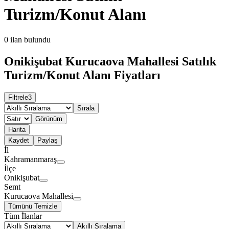
Turizm/Konut Alanı
0
ilan bulundu
Onikişubat Kurucaova Mahallesi Satılık
Turizm/Konut Alanı Fiyatları
Filtrele
3
Sırala
Görünüm
Harita
Kaydet
Paylaş
İl
Kahramanmaraş
İlçe
Onikişubat
Semt
Kurucaova Mahallesi
Tümünü Temizle
Tüm İlanlar
Akıllı Sıralama