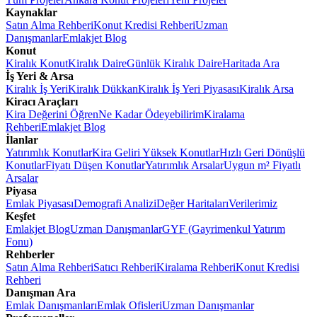
Kaynaklar
Satın Alma Rehberi
Konut Kredisi Rehberi
Uzman
Danışmanlar
Emlakjet Blog
Konut
Kiralık Konut
Kiralık Daire
Günlük Kiralık Daire
Haritada Ara
İş Yeri & Arsa
Kiralık İş Yeri
Kiralık Dükkan
Kiralık İş Yeri Piyasası
Kiralık Arsa
Kiracı Araçları
Kira Değerini Öğren
Ne Kadar Ödeyebilirim
Kiralama
Rehberi
Emlakjet Blog
İlanlar
Yatırımlık Konutlar
Kira Geliri Yüksek Konutlar
Hızlı Geri Dönüşlü
Konutlar
Fiyatı Düşen Konutlar
Yatırımlık Arsalar
Uygun m² Fiyatlı
Arsalar
Piyasa
Emlak Piyasası
Demografi Analizi
Değer Haritaları
Verilerimiz
Keşfet
Emlakjet Blog
Uzman Danışmanlar
GYF (Gayrimenkul Yatırım
Fonu)
Rehberler
Satın Alma Rehberi
Satıcı Rehberi
Kiralama Rehberi
Konut Kredisi
Rehberi
Danışman Ara
Emlak Danışmanları
Emlak Ofisleri
Uzman Danışmanlar