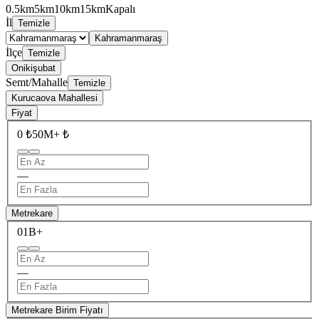
0.5km
5km
10km
15km
Kapalı
İl
Temizle
Kahramanmaraş
İlçe
Temizle
Onikişubat
Semt/Mahalle
Temizle
Kurucaova Mahallesi
Fiyat
0 ₺
50M+ ₺
—
Metrekare
0
1B+
—
Metrekare Birim Fiyatı