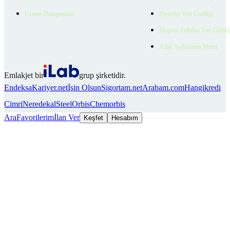
Uzman Danışmanlar
Ziyaretçi Veri Gizliliği
Müşteri Yetkilisi Veri Gizlili
Aday Aydınlatma Metni
Emlakjet bir
grup şirketidir.
Endeksa
Kariyer.net
İşin Olsun
Sigortam.net
Arabam.com
Hangikredi
Cimri
Neredekal
SteelOrbis
Chemorbis
Ara
Favorilerim
İlan Ver
Keşfet
Hesabım