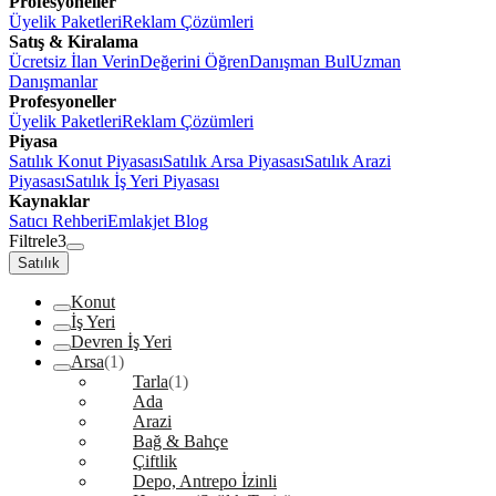
Profesyoneller
Üyelik Paketleri
Reklam Çözümleri
Satış & Kiralama
Ücretsiz İlan Verin
Değerini Öğren
Danışman Bul
Uzman
Danışmanlar
Profesyoneller
Üyelik Paketleri
Reklam Çözümleri
Piyasa
Satılık Konut Piyasası
Satılık Arsa Piyasası
Satılık Arazi
Piyasası
Satılık İş Yeri Piyasası
Kaynaklar
Satıcı Rehberi
Emlakjet Blog
Filtrele
3
Satılık
Konut
İş Yeri
Devren İş Yeri
Arsa
(1)
Tarla
(1)
Ada
Arazi
Bağ & Bahçe
Çiftlik
Depo, Antrepo İzinli