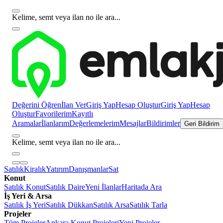
Kelime, semt veya ilan no ile ara...
Değerini Öğren
İlan Ver
Giriş Yap
Hesap Oluştur
Giriş Yap
Hesap
Oluştur
Favorilerim
Kayıtlı
Aramalar
İlanlarım
Değerlemelerim
Mesajlar
Bildirimler
Geri Bildirim
Kelime, semt veya ilan no ile ara...
Satılık
Kiralık
Yatırım
Danışmanlar
Sat
Konut
Satılık Konut
Satılık Daire
Yeni İlanlar
Haritada Ara
İş Yeri & Arsa
Satılık İş Yeri
Satılık Dükkan
Satılık Arsa
Satılık Tarla
Projeler
Tüm Projeler
Ankara Konut Projeleri
Yeni Projeler