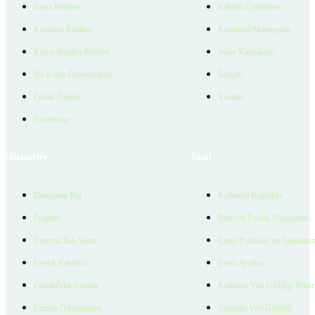
Satıcı Rehberi
Reklam Çözümleri
Kiralama Rehberi
Kurumsal Materyaller
Konut Kredisi Rehberi
İnsan Kaynakları
Ne Kadar Ödeyebilirim
İletişim
Emlak Değeri
Yardım
Verilerimiz
Hizmetler
Yasal
Danışman Bul
Kullanım Koşulları
Projeler
Bireysel Üyelik Sözleşmesi
Ücretsiz İlan Verin
Çerez Politikası ve Aydınlat
Üyelik Paketleri
Çerez Ayarları
EmlakZeka Asistan
Kullanıcı Veri Gizliliği Bildi
Uzman Danışmanlar
Ziyaretçi Veri Gizliliği