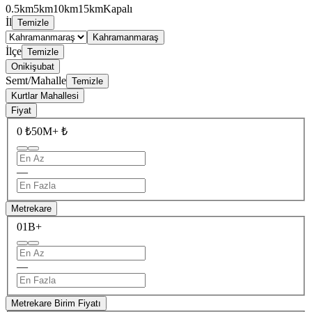
0.5km
5km
10km
15km
Kapalı
İl
Temizle
Kahramanmaraş
İlçe
Temizle
Onikişubat
Semt/Mahalle
Temizle
Kurtlar Mahallesi
Fiyat
0 ₺
50M+ ₺
—
Metrekare
0
1B+
—
Metrekare Birim Fiyatı