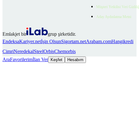
Müşteri Yetkilisi Veri Gizlili
Aday Aydınlatma Metni
Emlakjet bir
grup şirketidir.
Endeksa
Kariyer.net
İşin Olsun
Sigortam.net
Arabam.com
Hangikredi
Cimri
Neredekal
SteelOrbis
Chemorbis
Ara
Favorilerim
İlan Ver
Keşfet
Hesabım