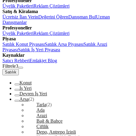
Profesyoneller
Üyelik Paketleri
Reklam Çözümleri
Satış & Kiralama
Ücretsiz İlan Verin
Değerini Öğren
Danışman Bul
Uzman
Danışmanlar
Profesyoneller
Üyelik Paketleri
Reklam Çözümleri
Piyasa
Satılık Konut Piyasası
Satılık Arsa Piyasası
Satılık Arazi
Piyasası
Satılık İş Yeri Piyasası
Kaynaklar
Satıcı Rehberi
Emlakjet Blog
Filtrele
3
Satılık
Konut
İş Yeri
Devren İş Yeri
Arsa
(2)
Tarla
(2)
Ada
Arazi
Bağ & Bahçe
Çiftlik
Depo, Antrepo İzinli