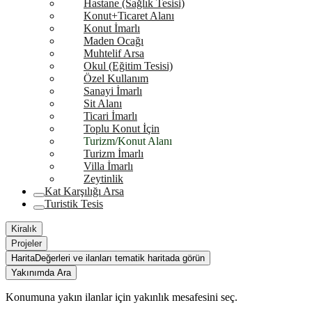
Hastane (Sağlık Tesisi)
Konut+Ticaret Alanı
Konut İmarlı
Maden Ocağı
Muhtelif Arsa
Okul (Eğitim Tesisi)
Özel Kullanım
Sanayi İmarlı
Sit Alanı
Ticari İmarlı
Toplu Konut İçin
Turizm/Konut Alanı
Turizm İmarlı
Villa İmarlı
Zeytinlik
Kat Karşılığı Arsa
Turistik Tesis
Kiralık
Projeler
Harita
Değerleri ve ilanları tematik haritada görün
Yakınımda Ara
Konumuna yakın ilanlar için yakınlık mesafesini seç.