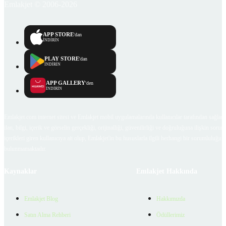
Emlakjet © 2006-2026
APP STORE
'dan
İNDİRİN
PLAY STORE
'dan
İNDİRİN
APP GALLERY
'den
İNDİRİN
Emlakjet.com internet sitesi ve Emlakjet mobil uygulamalarında kullanıcılar tarafından sağlana
ilan, bilgi, içerik ve görselin gerçekliği, orijinalliği, güvenilirliği ve doğruluğuna ilişkin soru
içerikleri giren kullanıcıya ait olup, Emlakjet'in bu hususlarla ilgili herhangi bir sorumluluğu
bulunmamaktadır.
Kaynaklar
Emlakjet Hakkında
Emlakjet Blog
Hakkımızda
Satın Alma Rehberi
Ödüllerimiz