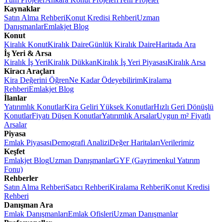
Kaynaklar
Satın Alma Rehberi
Konut Kredisi Rehberi
Uzman
Danışmanlar
Emlakjet Blog
Konut
Kiralık Konut
Kiralık Daire
Günlük Kiralık Daire
Haritada Ara
İş Yeri & Arsa
Kiralık İş Yeri
Kiralık Dükkan
Kiralık İş Yeri Piyasası
Kiralık Arsa
Kiracı Araçları
Kira Değerini Öğren
Ne Kadar Ödeyebilirim
Kiralama
Rehberi
Emlakjet Blog
İlanlar
Yatırımlık Konutlar
Kira Geliri Yüksek Konutlar
Hızlı Geri Dönüşlü
Konutlar
Fiyatı Düşen Konutlar
Yatırımlık Arsalar
Uygun m² Fiyatlı
Arsalar
Piyasa
Emlak Piyasası
Demografi Analizi
Değer Haritaları
Verilerimiz
Keşfet
Emlakjet Blog
Uzman Danışmanlar
GYF (Gayrimenkul Yatırım
Fonu)
Rehberler
Satın Alma Rehberi
Satıcı Rehberi
Kiralama Rehberi
Konut Kredisi
Rehberi
Danışman Ara
Emlak Danışmanları
Emlak Ofisleri
Uzman Danışmanlar