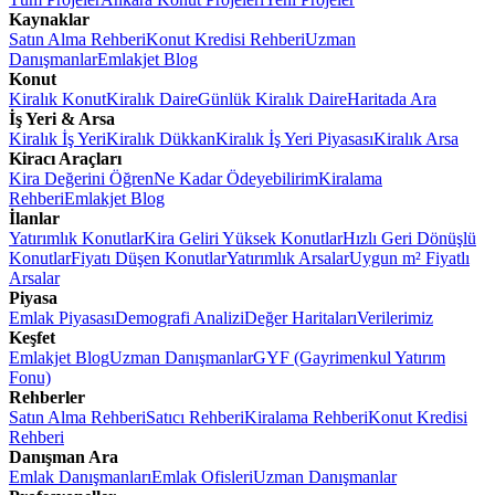
Kaynaklar
Satın Alma Rehberi
Konut Kredisi Rehberi
Uzman
Danışmanlar
Emlakjet Blog
Konut
Kiralık Konut
Kiralık Daire
Günlük Kiralık Daire
Haritada Ara
İş Yeri & Arsa
Kiralık İş Yeri
Kiralık Dükkan
Kiralık İş Yeri Piyasası
Kiralık Arsa
Kiracı Araçları
Kira Değerini Öğren
Ne Kadar Ödeyebilirim
Kiralama
Rehberi
Emlakjet Blog
İlanlar
Yatırımlık Konutlar
Kira Geliri Yüksek Konutlar
Hızlı Geri Dönüşlü
Konutlar
Fiyatı Düşen Konutlar
Yatırımlık Arsalar
Uygun m² Fiyatlı
Arsalar
Piyasa
Emlak Piyasası
Demografi Analizi
Değer Haritaları
Verilerimiz
Keşfet
Emlakjet Blog
Uzman Danışmanlar
GYF (Gayrimenkul Yatırım
Fonu)
Rehberler
Satın Alma Rehberi
Satıcı Rehberi
Kiralama Rehberi
Konut Kredisi
Rehberi
Danışman Ara
Emlak Danışmanları
Emlak Ofisleri
Uzman Danışmanlar