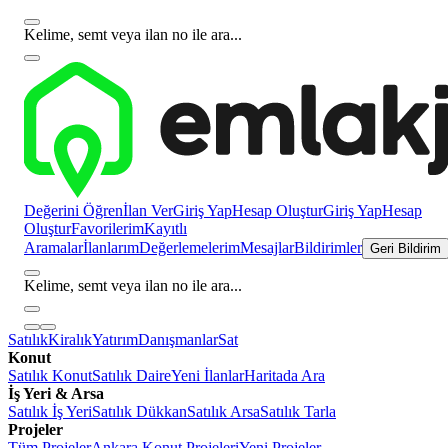
Kelime, semt veya ilan no ile ara...
Değerini Öğren
İlan Ver
Giriş Yap
Hesap Oluştur
Giriş Yap
Hesap
Oluştur
Favorilerim
Kayıtlı
Aramalar
İlanlarım
Değerlemelerim
Mesajlar
Bildirimler
Geri Bildirim
Kelime, semt veya ilan no ile ara...
Satılık
Kiralık
Yatırım
Danışmanlar
Sat
Konut
Satılık Konut
Satılık Daire
Yeni İlanlar
Haritada Ara
İş Yeri & Arsa
Satılık İş Yeri
Satılık Dükkan
Satılık Arsa
Satılık Tarla
Projeler
Tüm Projeler
Ankara Konut Projeleri
Yeni Projeler