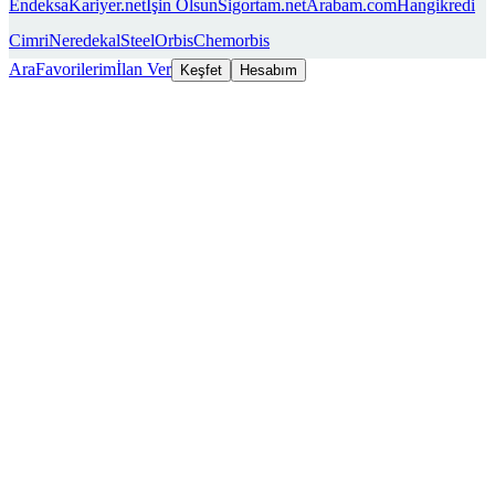
Endeksa
Kariyer.net
İşin Olsun
Sigortam.net
Arabam.com
Hangikredi
Cimri
Neredekal
SteelOrbis
Chemorbis
Ara
Favorilerim
İlan Ver
Keşfet
Hesabım