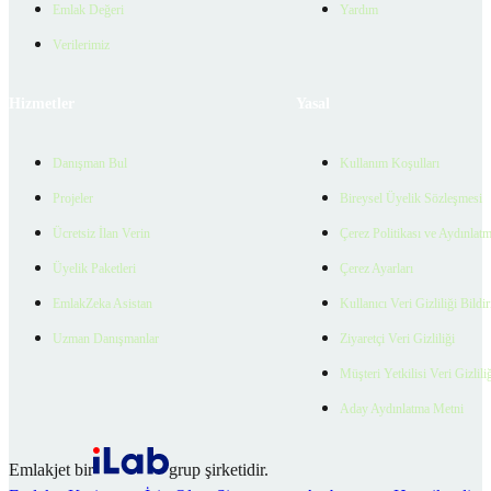
Emlak Değeri
Yardım
Verilerimiz
Hizmetler
Yasal
Danışman Bul
Kullanım Koşulları
Projeler
Bireysel Üyelik Sözleşmesi
Ücretsiz İlan Verin
Çerez Politikası ve Aydınlat
Üyelik Paketleri
Çerez Ayarları
EmlakZeka Asistan
Kullanıcı Veri Gizliliği Bildi
Uzman Danışmanlar
Ziyaretçi Veri Gizliliği
Müşteri Yetkilisi Veri Gizlili
Aday Aydınlatma Metni
Emlakjet bir
grup şirketidir.