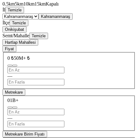
0.5km
5km
10km
15km
Kapalı
İl
Temizle
Kahramanmaraş
İlçe
Temizle
Onikişubat
Semt/Mahalle
Temizle
Hartlap Mahallesi
Fiyat
0 ₺
50M+ ₺
—
Metrekare
0
1B+
—
Metrekare Birim Fiyatı