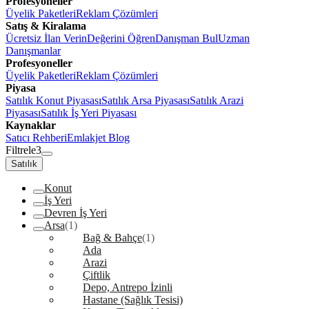
Profesyoneller
Üyelik Paketleri
Reklam Çözümleri
Satış & Kiralama
Ücretsiz İlan Verin
Değerini Öğren
Danışman Bul
Uzman
Danışmanlar
Profesyoneller
Üyelik Paketleri
Reklam Çözümleri
Piyasa
Satılık Konut Piyasası
Satılık Arsa Piyasası
Satılık Arazi
Piyasası
Satılık İş Yeri Piyasası
Kaynaklar
Satıcı Rehberi
Emlakjet Blog
Filtrele
3
Satılık
Konut
İş Yeri
Devren İş Yeri
Arsa
(1)
Bağ & Bahçe
(1)
Ada
Arazi
Çiftlik
Depo, Antrepo İzinli
Hastane (Sağlık Tesisi)