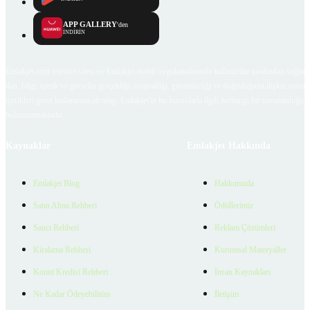
APP GALLERY
'den
İNDİRİN
Emlakjet.com internet sitesi ve Emlakjet mobil uygulamalarında kullanıcılar tarafından sağlana
ilan, bilgi, içerik ve görselin gerçekliği, orijinalliği, güvenilirliği ve doğruluğuna ilişkin soru
içerikleri giren kullanıcıya ait olup, Emlakjet'in bu hususlarla ilgili herhangi bir sorumluluğu
bulunmamaktadır.
Kaynaklar
Emlakjet Hakkında
Emlakjet Blog
Hakkımızda
Satın Alma Rehberi
Ödüllerimiz
Satıcı Rehberi
Reklam Çözümleri
Kiralama Rehberi
Kurumsal Materyaller
Konut Kredisi Rehberi
İnsan Kaynakları
Ne Kadar Ödeyebilirim
İletişim