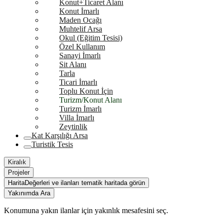
Konut+Ticaret Alanı
Konut İmarlı
Maden Ocağı
Muhtelif Arsa
Okul (Eğitim Tesisi)
Özel Kullanım
Sanayi İmarlı
Sit Alanı
Tarla
Ticari İmarlı
Toplu Konut İçin
Turizm/Konut Alanı
Turizm İmarlı
Villa İmarlı
Zeytinlik
Kat Karşılığı Arsa
Turistik Tesis
Kiralık
Projeler
Harita
Değerleri ve ilanları tematik haritada görün
Yakınımda Ara
Konumuna yakın ilanlar için yakınlık mesafesini seç.