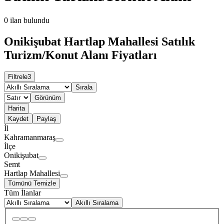
0
ilan bulundu
Onikişubat Hartlap Mahallesi Satılık
Turizm/Konut Alanı Fiyatları
Filtrele
3
Sırala
Görünüm
Harita
Kaydet
Paylaş
İl
Kahramanmaraş
İlçe
Onikişubat
Semt
Hartlap Mahallesi
Tümünü Temizle
Tüm İlanlar
Akıllı Sıralama