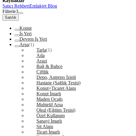
Kaynaklar
Satıcı Rehberi
Emlakjet Blog
Filtrele
3
Satılık
Konut
İş Yeri
Devren İş Yeri
Arsa
(1)
Tarla
(1)
Ada
Arazi
Bağ & Bahçe
Çiftlik
Depo, Antrepo İzinli
Hastane (Sağlık Tesisi)
Konut+Ticaret Alanı
Konut İmarlı
Maden Ocağı
Muhtelif Arsa
Okul (Eğitim Tesisi)
Özel Kullanım
Sanayi İmarlı
Sit Alanı
Ticari İmarlı