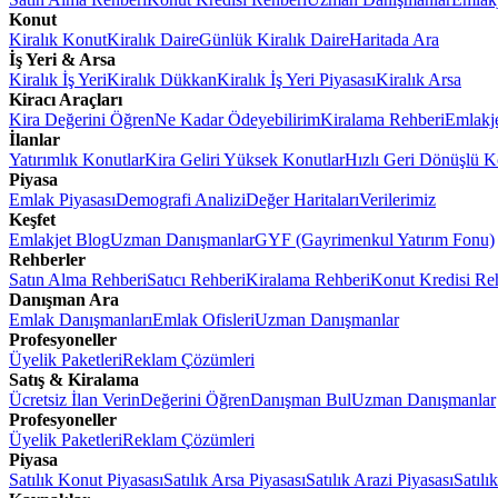
Konut
Kiralık Konut
Kiralık Daire
Günlük Kiralık Daire
Haritada Ara
İş Yeri & Arsa
Kiralık İş Yeri
Kiralık Dükkan
Kiralık İş Yeri Piyasası
Kiralık Arsa
Kiracı Araçları
Kira Değerini Öğren
Ne Kadar Ödeyebilirim
Kiralama Rehberi
Emlakj
İlanlar
Yatırımlık Konutlar
Kira Geliri Yüksek Konutlar
Hızlı Geri Dönüşlü K
Piyasa
Emlak Piyasası
Demografi Analizi
Değer Haritaları
Verilerimiz
Keşfet
Emlakjet Blog
Uzman Danışmanlar
GYF (Gayrimenkul Yatırım Fonu)
Rehberler
Satın Alma Rehberi
Satıcı Rehberi
Kiralama Rehberi
Konut Kredisi Re
Danışman Ara
Emlak Danışmanları
Emlak Ofisleri
Uzman Danışmanlar
Profesyoneller
Üyelik Paketleri
Reklam Çözümleri
Satış & Kiralama
Ücretsiz İlan Verin
Değerini Öğren
Danışman Bul
Uzman Danışmanlar
Profesyoneller
Üyelik Paketleri
Reklam Çözümleri
Piyasa
Satılık Konut Piyasası
Satılık Arsa Piyasası
Satılık Arazi Piyasası
Satılı