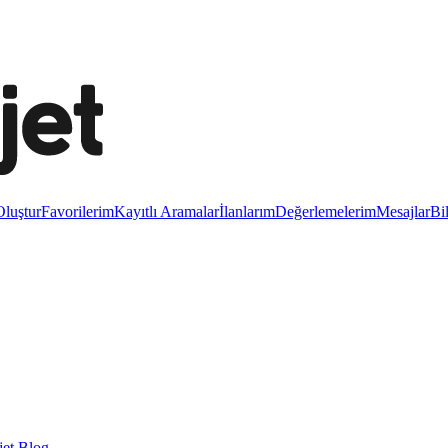
luştur
Favorilerim
Kayıtlı Aramalar
İlanlarım
Değerlemelerim
Mesajlar
Bi
et Blog