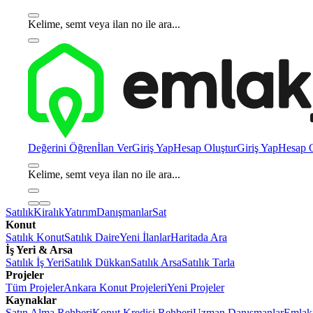
Kelime, semt veya ilan no ile ara...
Değerini Öğren
İlan Ver
Giriş Yap
Hesap Oluştur
Giriş Yap
Hesap O
Kelime, semt veya ilan no ile ara...
Satılık
Kiralık
Yatırım
Danışmanlar
Sat
Konut
Satılık Konut
Satılık Daire
Yeni İlanlar
Haritada Ara
İş Yeri & Arsa
Satılık İş Yeri
Satılık Dükkan
Satılık Arsa
Satılık Tarla
Projeler
Tüm Projeler
Ankara Konut Projeleri
Yeni Projeler
Kaynaklar
Satın Alma Rehberi
Konut Kredisi Rehberi
Uzman Danışmanlar
Emlakj