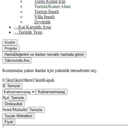
Toplu Konut İçin
Turizm/Konut Alanı
Turizm İmarlı
Villa İmarlı
Zeytinlik
Kat Karşılığı Arsa
Turistik Tesis
Kiralık
Projeler
Harita
Değerleri ve ilanları tematik haritada görün
Yakınımda Ara
Konumuna yakın ilanlar için yakınlık mesafesini seç.
0.5km
5km
10km
15km
Kapalı
İl
Temizle
Kahramanmaraş
İlçe
Temizle
Onikişubat
Semt/Mahalle
Temizle
Suçatı Mahallesi
Fiyat