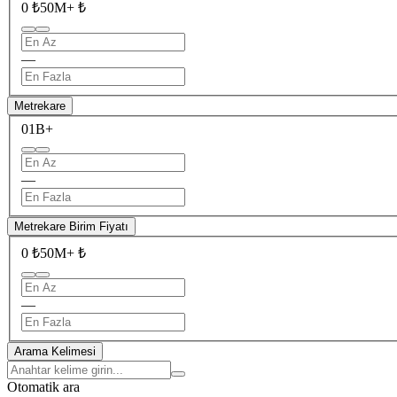
0 ₺
50M+ ₺
—
Metrekare
0
1B+
—
Metrekare Birim Fiyatı
0 ₺
50M+ ₺
—
Arama Kelimesi
Otomatik ara