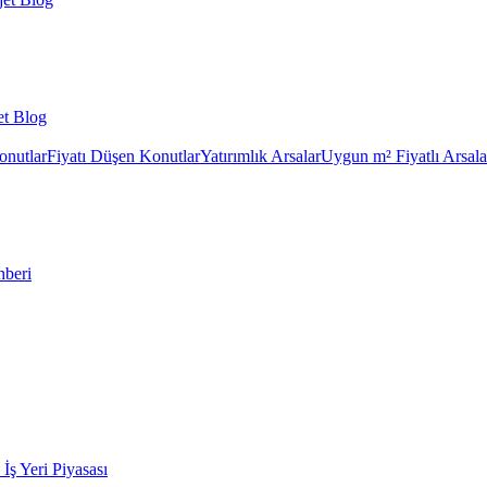
et Blog
onutlar
Fiyatı Düşen Konutlar
Yatırımlık Arsalar
Uygun m² Fiyatlı Arsala
hberi
k İş Yeri Piyasası