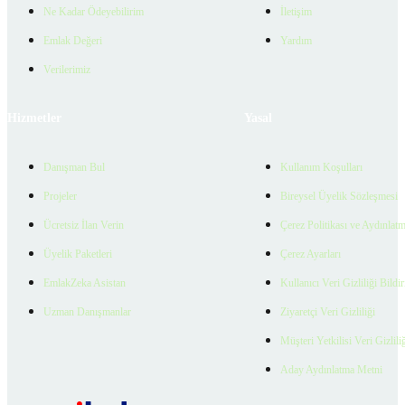
Ne Kadar Ödeyebilirim
İletişim
Emlak Değeri
Yardım
Verilerimiz
Hizmetler
Yasal
Danışman Bul
Kullanım Koşulları
Projeler
Bireysel Üyelik Sözleşmesi
Ücretsiz İlan Verin
Çerez Politikası ve Aydınlat
Üyelik Paketleri
Çerez Ayarları
EmlakZeka Asistan
Kullanıcı Veri Gizliliği Bildi
Uzman Danışmanlar
Ziyaretçi Veri Gizliliği
Müşteri Yetkilisi Veri Gizlili
Aday Aydınlatma Metni