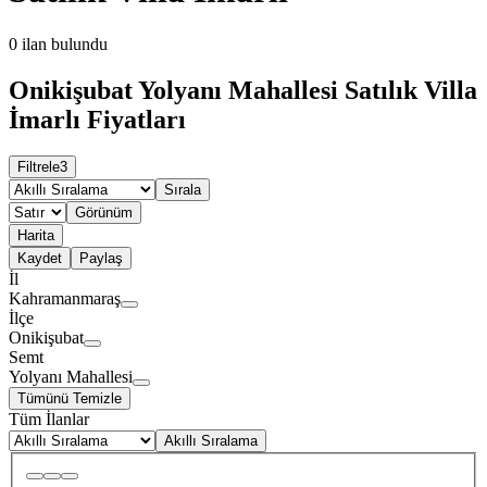
0
ilan bulundu
Onikişubat Yolyanı Mahallesi Satılık Villa
İmarlı Fiyatları
Filtrele
3
Sırala
Görünüm
Harita
Kaydet
Paylaş
İl
Kahramanmaraş
İlçe
Onikişubat
Semt
Yolyanı Mahallesi
Tümünü Temizle
Tüm İlanlar
Akıllı Sıralama