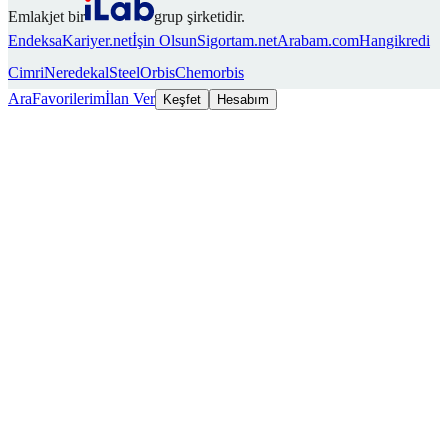
Emlakjet bir
grup şirketidir.
Endeksa
Kariyer.net
İşin Olsun
Sigortam.net
Arabam.com
Hangikredi
Cimri
Neredekal
SteelOrbis
Chemorbis
Ara
Favorilerim
İlan Ver
Keşfet
Hesabım