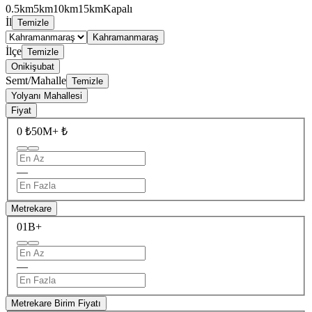
0.5km
5km
10km
15km
Kapalı
İl
Temizle
Kahramanmaraş
İlçe
Temizle
Onikişubat
Semt/Mahalle
Temizle
Yolyanı Mahallesi
Fiyat
0 ₺
50M+ ₺
—
Metrekare
0
1B+
—
Metrekare Birim Fiyatı