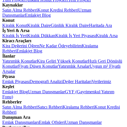
Kaynaklar
Satın Alma Rehberi
Konut Kredisi Rehberi
Uzman
Danışmanlar
Emlakjet Blog
Konut
Kiralık Konut
Kiralık Daire
Günlük Kiralık Daire
Haritada Ara
İş Yeri & Arsa
Kiralık İş Yeri
Kiralık Dükkan
Kiralık İş Yeri Piyasası
Kiralık Arsa
Kiracı Araçları
Kira Değerini Öğren
Ne Kadar Ödeyebilirim
Kiralama
Rehberi
Emlakjet Blog
İlanlar
Yatırımlık Konutlar
Kira Geliri Yüksek Konutlar
Hızlı Geri Dönüşlü
Konutlar
Fiyatı Düşen Konutlar
Yatırımlık Arsalar
Uygun m² Fiyatlı
Arsalar
Piyasa
Emlak Piyasası
Demografi Analizi
Değer Haritaları
Verilerimiz
Keşfet
Emlakjet Blog
Uzman Danışmanlar
GYF (Gayrimenkul Yatırım
Fonu)
Rehberler
Satın Alma Rehberi
Satıcı Rehberi
Kiralama Rehberi
Konut Kredisi
Rehberi
Danışman Ara
Emlak Danışmanları
Emlak Ofisleri
Uzman Danışmanlar