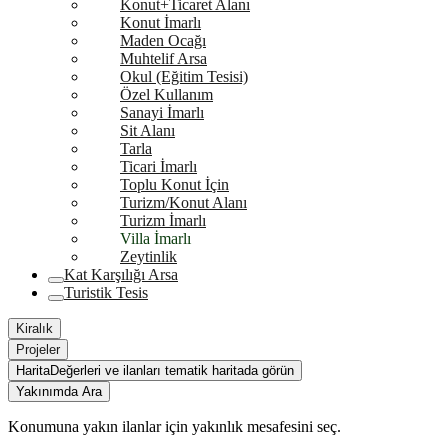
Konut+Ticaret Alanı
Konut İmarlı
Maden Ocağı
Muhtelif Arsa
Okul (Eğitim Tesisi)
Özel Kullanım
Sanayi İmarlı
Sit Alanı
Tarla
Ticari İmarlı
Toplu Konut İçin
Turizm/Konut Alanı
Turizm İmarlı
Villa İmarlı
Zeytinlik
Kat Karşılığı Arsa
Turistik Tesis
Kiralık
Projeler
Harita
Değerleri ve ilanları tematik haritada görün
Yakınımda Ara
Konumuna yakın ilanlar için yakınlık mesafesini seç.