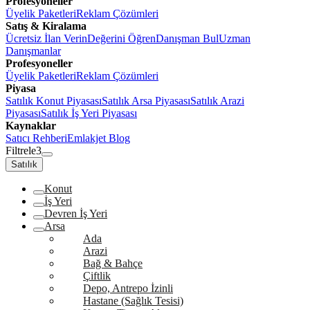
Profesyoneller
Üyelik Paketleri
Reklam Çözümleri
Satış & Kiralama
Ücretsiz İlan Verin
Değerini Öğren
Danışman Bul
Uzman
Danışmanlar
Profesyoneller
Üyelik Paketleri
Reklam Çözümleri
Piyasa
Satılık Konut Piyasası
Satılık Arsa Piyasası
Satılık Arazi
Piyasası
Satılık İş Yeri Piyasası
Kaynaklar
Satıcı Rehberi
Emlakjet Blog
Filtrele
3
Satılık
Konut
İş Yeri
Devren İş Yeri
Arsa
Ada
Arazi
Bağ & Bahçe
Çiftlik
Depo, Antrepo İzinli
Hastane (Sağlık Tesisi)