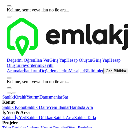
Kelime, semt veya ilan no ile ara...
Değerini Öğren
İlan Ver
Giriş Yap
Hesap Oluştur
Giriş Yap
Hesap
Oluştur
Favorilerim
Kayıtlı
Aramalar
İlanlarım
Değerlemelerim
Mesajlar
Bildirimler
Geri Bildirim
Kelime, semt veya ilan no ile ara...
Satılık
Kiralık
Yatırım
Danışmanlar
Sat
Konut
Satılık Konut
Satılık Daire
Yeni İlanlar
Haritada Ara
İş Yeri & Arsa
Satılık İş Yeri
Satılık Dükkan
Satılık Arsa
Satılık Tarla
Projeler
Tüm Projeler
Ankara Konut Projeleri
Yeni Projeler