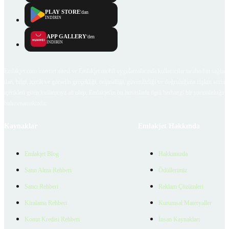
PLAY STORE
'dan
İNDİRİN
APP GALLERY
'den
İNDİRİN
Emlakjet.com internet sitesi ve Emlakjet mobil uygulamalarında kullanıcılar tarafından sağlana
ilan, bilgi, içerik ve görselin gerçekliği, orijinalliği, güvenilirliği ve doğruluğuna ilişkin soru
içerikleri giren kullanıcıya ait olup, Emlakjet'in bu hususlarla ilgili herhangi bir sorumluluğu
bulunmamaktadır.
Kaynaklar
Emlakjet Hakkında
Emlakjet Blog
Hakkımızda
Satın Alma Rehberi
Ödüllerimiz
Satıcı Rehberi
Reklam Çözümleri
Kiralama Rehberi
Kurumsal Materyaller
Konut Kredisi Rehberi
İnsan Kaynakları