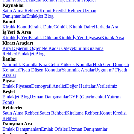
Kaynaklar
Satın Alma Rehberi
Konut Kredisi Rehberi
Uzman
Danışmanlar
Emlakjet Blog
Konut
Kiralık Konut
Kiralık Daire
Günlük Kiralık Daire
Haritada Ara
İş Yeri & Arsa
Kiralık İş Yeri
Kiralık Dükkan
Kiralık İş Yeri Piyasası
Kiralık Arsa
Kiracı Araçları
Kira Değerini Öğren
Ne Kadar Ödeyebilirim
Kiralama
Rehberi
Emlakjet Blog
İlanlar
Yatırımlık Konutlar
Kira Geliri Yüksek Konutlar
Hızlı Geri Dönüşlü
Konutlar
Fiyatı Düşen Konutlar
Yatırımlık Arsalar
Uygun m² Fiyatlı
Arsalar
Piyasa
Emlak Piyasası
Demografi Analizi
Değer Haritaları
Verilerimiz
Keşfet
Emlakjet Blog
Uzman Danışmanlar
GYF (Gayrimenkul Yatırım
Fonu)
Rehberler
Satın Alma Rehberi
Satıcı Rehberi
Kiralama Rehberi
Konut Kredisi
Rehberi
Danışman Ara
Emlak Danışmanları
Emlak Ofisleri
Uzman Danışmanlar