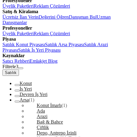
Profesyoneller
Üyelik Paketleri
Reklam Çözümleri
Satış & Kiralama
Ücretsiz İlan Verin
Değerini Öğren
Danışman Bul
Uzman
Danışmanlar
Profesyoneller
Üyelik Paketleri
Reklam Çözümleri
Piyasa
Satılık Konut Piyasası
Satılık Arsa Piyasası
Satılık Arazi
Piyasası
Satılık İş Yeri Piyasası
Kaynaklar
Satıcı Rehberi
Emlakjet Blog
Filtrele
3
Satılık
Konut
İş Yeri
Devren İş Yeri
Arsa
(1)
Konut İmarlı
(1)
Ada
Arazi
Bağ & Bahçe
Çiftlik
Depo, Antrepo İzinli