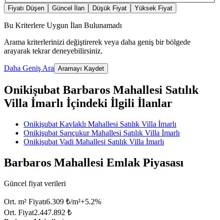
Fiyatı Düşen
Güncel İlan
Düşük Fiyat
Yüksek Fiyat
Bu Kriterlere Uygun İlan Bulunamadı
Arama kriterlerinizi değiştirerek veya daha geniş bir bölgede
arayarak tekrar deneyebilirsiniz.
Daha Geniş Ara
Aramayı Kaydet
Onikişubat Barbaros Mahallesi Satılık
Villa İmarlı İçindeki İlgili İlanlar
Onikişubat Kavlaklı Mahallesi Satılık Villa İmarlı
Onikişubat Sarıçukur Mahallesi Satılık Villa İmarlı
Onikişubat Vadi Mahallesi Satılık Villa İmarlı
Barbaros Mahallesi Emlak Piyasası
Güncel fiyat verileri
Ort. m² Fiyatı
6.309 ₺/m²
+
5.2
%
Ort. Fiyat
2.447.892 ₺