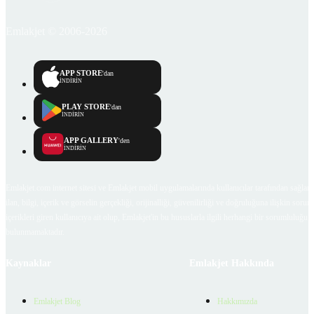
Emlakjet © 2006-2026
APP STORE
'dan
İNDİRİN
PLAY STORE
'dan
İNDİRİN
APP GALLERY
'den
İNDİRİN
Emlakjet.com internet sitesi ve Emlakjet mobil uygulamalarında kullanıcılar tarafından sağlana
ilan, bilgi, içerik ve görselin gerçekliği, orijinalliği, güvenilirliği ve doğruluğuna ilişkin soru
içerikleri giren kullanıcıya ait olup, Emlakjet'in bu hususlarla ilgili herhangi bir sorumluluğu
bulunmamaktadır.
Kaynaklar
Emlakjet Hakkında
Emlakjet Blog
Hakkımızda