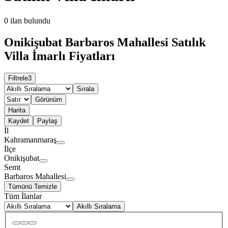
0
ilan bulundu
Onikişubat Barbaros Mahallesi Satılık
Villa İmarlı Fiyatları
Filtrele
3
Sırala
Görünüm
Harita
Kaydet
Paylaş
İl
Kahramanmaraş
İlçe
Onikişubat
Semt
Barbaros Mahallesi
Tümünü Temizle
Tüm İlanlar
Akıllı Sıralama