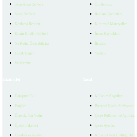
Satın Alma Rehberi
Ödüllerimiz
Satıcı Rehberi
Reklam Çözümleri
Kiralama Rehberi
Kurumsal Materyaller
Konut Kredisi Rehberi
İnsan Kaynakları
Ne Kadar Ödeyebilirim
İletişim
Emlak Değeri
Yardım
Verilerimiz
Hizmetler
Yasal
Danışman Bul
Kullanım Koşulları
Projeler
Bireysel Üyelik Sözleşmesi
Ücretsiz İlan Verin
Çerez Politikası ve Aydınlat
Üyelik Paketleri
Çerez Ayarları
EmlakZeka Asistan
Kullanıcı Veri Gizliliği Bildi