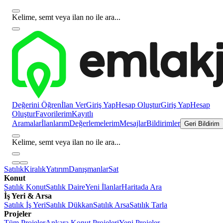
Kelime, semt veya ilan no ile ara...
Değerini Öğren
İlan Ver
Giriş Yap
Hesap Oluştur
Giriş Yap
Hesap
Oluştur
Favorilerim
Kayıtlı
Aramalar
İlanlarım
Değerlemelerim
Mesajlar
Bildirimler
Geri Bildirim
Kelime, semt veya ilan no ile ara...
Satılık
Kiralık
Yatırım
Danışmanlar
Sat
Konut
Satılık Konut
Satılık Daire
Yeni İlanlar
Haritada Ara
İş Yeri & Arsa
Satılık İş Yeri
Satılık Dükkan
Satılık Arsa
Satılık Tarla
Projeler
Tüm Projeler
Ankara Konut Projeleri
Yeni Projeler