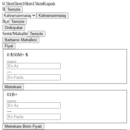
0.5km
5km
10km
15km
Kapalı
İl
Temizle
Kahramanmaraş
İlçe
Temizle
Onikişubat
Semt/Mahalle
Temizle
Barbaros Mahallesi
Fiyat
0 ₺
50M+ ₺
—
Metrekare
0
1B+
—
Metrekare Birim Fiyatı