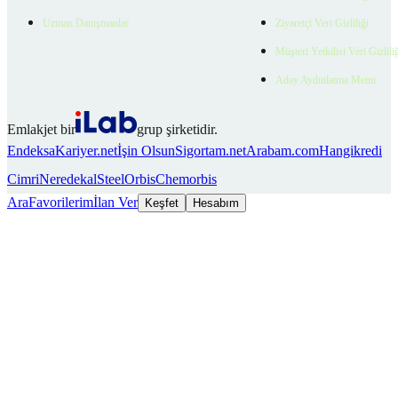
Uzman Danışmanlar
Ziyaretçi Veri Gizliliği
Müşteri Yetkilisi Veri Gizlili
Aday Aydınlatma Metni
Emlakjet bir
grup şirketidir.
Endeksa
Kariyer.net
İşin Olsun
Sigortam.net
Arabam.com
Hangikredi
Cimri
Neredekal
SteelOrbis
Chemorbis
Ara
Favorilerim
İlan Ver
Keşfet
Hesabım