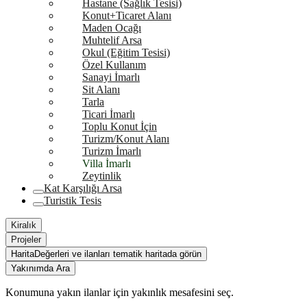
Hastane (Sağlık Tesisi)
Konut+Ticaret Alanı
Maden Ocağı
Muhtelif Arsa
Okul (Eğitim Tesisi)
Özel Kullanım
Sanayi İmarlı
Sit Alanı
Tarla
Ticari İmarlı
Toplu Konut İçin
Turizm/Konut Alanı
Turizm İmarlı
Villa İmarlı
Zeytinlik
Kat Karşılığı Arsa
Turistik Tesis
Kiralık
Projeler
Harita
Değerleri ve ilanları tematik haritada görün
Yakınımda Ara
Konumuna yakın ilanlar için yakınlık mesafesini seç.