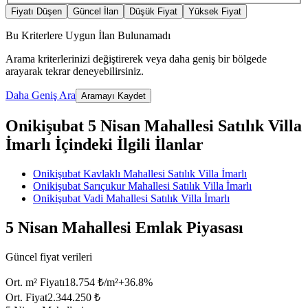
Fiyatı Düşen
Güncel İlan
Düşük Fiyat
Yüksek Fiyat
Bu Kriterlere Uygun İlan Bulunamadı
Arama kriterlerinizi değiştirerek veya daha geniş bir bölgede
arayarak tekrar deneyebilirsiniz.
Daha Geniş Ara
Aramayı Kaydet
Onikişubat 5 Nisan Mahallesi Satılık Villa
İmarlı İçindeki İlgili İlanlar
Onikişubat Kavlaklı Mahallesi Satılık Villa İmarlı
Onikişubat Sarıçukur Mahallesi Satılık Villa İmarlı
Onikişubat Vadi Mahallesi Satılık Villa İmarlı
5 Nisan Mahallesi Emlak Piyasası
Güncel fiyat verileri
Ort. m² Fiyatı
18.754 ₺/m²
+
36.8
%
Ort. Fiyat
2.344.250 ₺