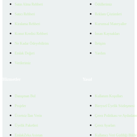
Satın Alma Rehberi
Ödüllerimiz
Satıcı Rehberi
Reklam Çözümleri
Kiralama Rehberi
Kurumsal Materyaller
Konut Kredisi Rehberi
İnsan Kaynakları
Ne Kadar Ödeyebilirim
İletişim
Emlak Değeri
Yardım
Verilerimiz
Hizmetler
Yasal
Danışman Bul
Kullanım Koşulları
Projeler
Bireysel Üyelik Sözleşmesi
Ücretsiz İlan Verin
Çerez Politikası ve Aydınlat
Üyelik Paketleri
Çerez Ayarları
EmlakZeka Asistan
Kullanıcı Veri Gizliliği Bildi