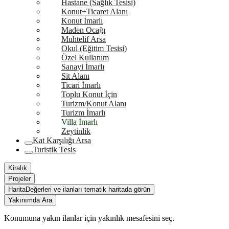
Hastane (Sağlık Tesisi)
Konut+Ticaret Alanı
Konut İmarlı
Maden Ocağı
Muhtelif Arsa
Okul (Eğitim Tesisi)
Özel Kullanım
Sanayi İmarlı
Sit Alanı
Ticari İmarlı
Toplu Konut İçin
Turizm/Konut Alanı
Turizm İmarlı
Villa İmarlı
Zeytinlik
Kat Karşılığı Arsa
Turistik Tesis
Kiralık
Projeler
Harita
Değerleri ve ilanları tematik haritada görün
Yakınımda Ara
Konumuna yakın ilanlar için yakınlık mesafesini seç.