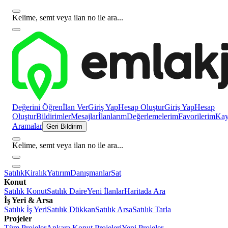
Kelime, semt veya ilan no ile ara...
Değerini Öğren
İlan Ver
Giriş Yap
Hesap Oluştur
Giriş Yap
Hesap
Oluştur
Bildirimler
Mesajlar
İlanlarım
Değerlemelerim
Favorilerim
Kayı
Aramalar
Geri Bildirim
Kelime, semt veya ilan no ile ara...
Satılık
Kiralık
Yatırım
Danışmanlar
Sat
Konut
Satılık Konut
Satılık Daire
Yeni İlanlar
Haritada Ara
İş Yeri & Arsa
Satılık İş Yeri
Satılık Dükkan
Satılık Arsa
Satılık Tarla
Projeler
Tüm Projeler
Ankara Konut Projeleri
Yeni Projeler