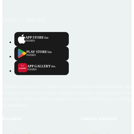
Emlakjet © 2006-2026
APP STORE
'dan
İNDİRİN
PLAY STORE
'dan
İNDİRİN
APP GALLERY
'den
İNDİRİN
Emlakjet.com internet sitesi ve Emlakjet mobil uygulamalarında kullanıcılar tarafından sağlana
ilan, bilgi, içerik ve görselin gerçekliği, orijinalliği, güvenilirliği ve doğruluğuna ilişkin soru
içerikleri giren kullanıcıya ait olup, Emlakjet'in bu hususlarla ilgili herhangi bir sorumluluğu
bulunmamaktadır.
Kaynaklar
Emlakjet Hakkında