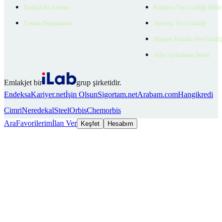
EmlakZeka Asistan
Kullanıcı Veri Gizliliği Bildi
Uzman Danışmanlar
Ziyaretçi Veri Gizliliği
Müşteri Yetkilisi Veri Gizlili
Aday Aydınlatma Metni
Emlakjet bir
grup şirketidir.
Endeksa
Kariyer.net
İşin Olsun
Sigortam.net
Arabam.com
Hangikredi
Cimri
Neredekal
SteelOrbis
Chemorbis
Ara
Favorilerim
İlan Ver
Keşfet
Hesabım