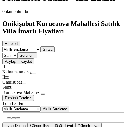
0
ilan bulundu
Onikişubat Kurucaova Mahallesi Satılık
Villa İmarlı Fiyatları
Filtrele
3
Sırala
Görünüm
Paylaş
Kaydet
İl
Kahramanmaraş
İlçe
Onikişubat
Semt
Kurucaova Mahallesi
Tümünü Temizle
Tüm İlanlar
Akıllı Sıralama
Fiyatı Düşen
Güncel İlan
Düşük Fiyat
Yüksek Fiyat