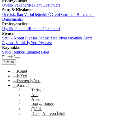
Profesyoneller
Üyelik Paketleri
Reklam Çözümleri
Satış & Kiralama
Ücretsiz İlan Verin
Değerini Öğren
Danışman Bul
Uzman
Danışmanlar
Profesyoneller
Üyelik Paketleri
Reklam Çözümleri
Piyasa
Satılık Konut Piyasası
Satılık Arsa Piyasası
Satılık Arazi
Piyasası
Satılık İş Yeri Piyasası
Kaynaklar
Satıcı Rehberi
Emlakjet Blog
Filtrele
3
Satılık
Konut
İş Yeri
Devren İş Yeri
Arsa
(1)
Tarla
(1)
Ada
Arazi
Bağ & Bahçe
Çiftlik
Depo, Antrepo İzinli