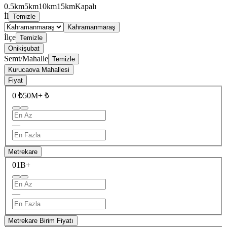
0.5km
5km
10km
15km
Kapalı
İl
Temizle
Kahramanmaraş
İlçe
Temizle
Onikişubat
Semt/Mahalle
Temizle
Kurucaova Mahallesi
Fiyat
0 ₺
50M+ ₺
—
Metrekare
0
1B+
—
Metrekare Birim Fiyatı