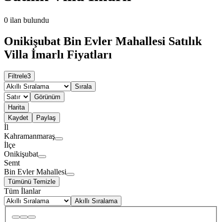
0
ilan bulundu
Onikişubat Bin Evler Mahallesi Satılık
Villa İmarlı Fiyatları
Filtrele
3
Sırala
Görünüm
Harita
Kaydet
Paylaş
İl
Kahramanmaraş
İlçe
Onikişubat
Semt
Bin Evler Mahallesi
Tümünü Temizle
Tüm İlanlar
Akıllı Sıralama