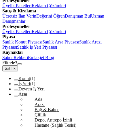
Profesyoneller
Üyelik Paketleri
Reklam Çözümleri
Satış & Kiralama
Ücretsiz İlan Verin
Değerini Öğren
Danışman Bul
Uzman
Danışmanlar
Profesyoneller
Üyelik Paketleri
Reklam Çözümleri
Piyasa
Satılık Konut Piyasası
Satılık Arsa Piyasası
Satılık Arazi
Piyasası
Satılık İş Yeri Piyasası
Kaynaklar
Satıcı Rehberi
Emlakjet Blog
Filtrele
3
Satılık
Konut
(1)
İş Yeri
(1)
Devren İş Yeri
Arsa
Ada
Arazi
Bağ & Bahçe
Çiftlik
Depo, Antrepo İzinli
Hastane (Sağlık Tesisi)