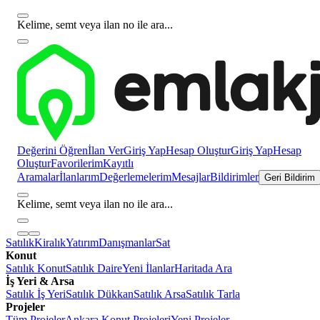
Kelime, semt veya ilan no ile ara...
Değerini Öğren
İlan Ver
Giriş Yap
Hesap Oluştur
Giriş Yap
Hesap
Oluştur
Favorilerim
Kayıtlı
Aramalar
İlanlarım
Değerlemelerim
Mesajlar
Bildirimler
Geri Bildirim
Kelime, semt veya ilan no ile ara...
Satılık
Kiralık
Yatırım
Danışmanlar
Sat
Konut
Satılık Konut
Satılık Daire
Yeni İlanlar
Haritada Ara
İş Yeri & Arsa
Satılık İş Yeri
Satılık Dükkan
Satılık Arsa
Satılık Tarla
Projeler
Tüm Projeler
Ankara Konut Projeleri
Yeni Projeler