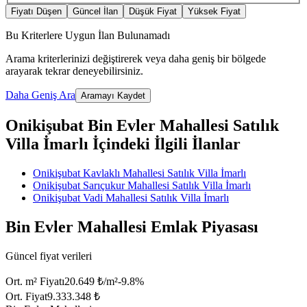
Fiyatı Düşen
Güncel İlan
Düşük Fiyat
Yüksek Fiyat
Bu Kriterlere Uygun İlan Bulunamadı
Arama kriterlerinizi değiştirerek veya daha geniş bir bölgede
arayarak tekrar deneyebilirsiniz.
Daha Geniş Ara
Aramayı Kaydet
Onikişubat Bin Evler Mahallesi Satılık
Villa İmarlı İçindeki İlgili İlanlar
Onikişubat Kavlaklı Mahallesi Satılık Villa İmarlı
Onikişubat Sarıçukur Mahallesi Satılık Villa İmarlı
Onikişubat Vadi Mahallesi Satılık Villa İmarlı
Bin Evler Mahallesi Emlak Piyasası
Güncel fiyat verileri
Ort. m² Fiyatı
20.649 ₺/m²
-9.8
%
Ort. Fiyat
9.333.348 ₺