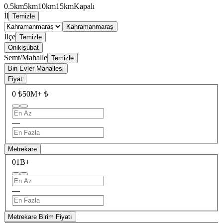
0.5km
5km
10km
15km
Kapalı
İl
Temizle
Kahramanmaraş
İlçe
Temizle
Onikişubat
Semt/Mahalle
Temizle
Bin Evler Mahallesi
Fiyat
0 ₺
50M+ ₺
—
Metrekare
0
1B+
—
Metrekare Birim Fiyatı