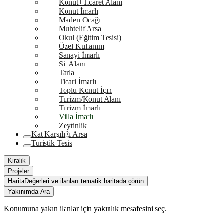
Konut+Ticaret Alanı
Konut İmarlı
Maden Ocağı
Muhtelif Arsa
Okul (Eğitim Tesisi)
Özel Kullanım
Sanayi İmarlı
Sit Alanı
Tarla
Ticari İmarlı
Toplu Konut İçin
Turizm/Konut Alanı
Turizm İmarlı
Villa İmarlı
Zeytinlik
Kat Karşılığı Arsa
Turistik Tesis
Kiralık
Projeler
Harita
Değerleri ve ilanları tematik haritada görün
Yakınımda Ara
Konumuna yakın ilanlar için yakınlık mesafesini seç.