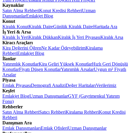
Kaynaklar
Satın Alma Rehberi
Konut Kredisi Rehberi
Uzman
Danışmanlar
Emlakjet Blog
Konut
Kiralık Konut
Kiralık Daire
Günlük Kiralık Daire
Haritada Ara
İş Yeri & Arsa
Kiralık İş Yeri
Kiralık Dükkan
Kiralık İş Yeri Piyasası
Kiralık Arsa
Kiracı Araçları
Kira Değerini Öğren
Ne Kadar Ödeyebilirim
Kiralama
Rehberi
Emlakjet Blog
İlanlar
Yatırımlık Konutlar
Kira Geliri Yüksek Konutlar
Hızlı Geri Dönüşlü
Konutlar
Fiyatı Düşen Konutlar
Yatırımlık Arsalar
Uygun m² Fiyatlı
Arsalar
Piyasa
Emlak Piyasası
Demografi Analizi
Değer Haritaları
Verilerimiz
Keşfet
Emlakjet Blog
Uzman Danışmanlar
GYF (Gayrimenkul Yatırım
Fonu)
Rehberler
Satın Alma Rehberi
Satıcı Rehberi
Kiralama Rehberi
Konut Kredisi
Rehberi
Danışman Ara
Emlak Danışmanları
Emlak Ofisleri
Uzman Danışmanlar