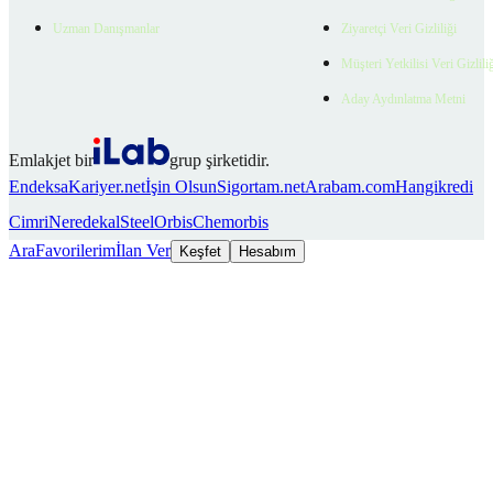
Uzman Danışmanlar
Ziyaretçi Veri Gizliliği
Müşteri Yetkilisi Veri Gizlili
Aday Aydınlatma Metni
Emlakjet bir
grup şirketidir.
Endeksa
Kariyer.net
İşin Olsun
Sigortam.net
Arabam.com
Hangikredi
Cimri
Neredekal
SteelOrbis
Chemorbis
Ara
Favorilerim
İlan Ver
Keşfet
Hesabım