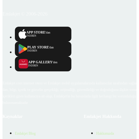
Emlakjet © 2006-2026
APP STORE
'dan
İNDİRİN
PLAY STORE
'dan
İNDİRİN
APP GALLERY
'den
İNDİRİN
Emlakjet.com internet sitesi ve Emlakjet mobil uygulamalarında kullanıcılar tarafından sağlana
ilan, bilgi, içerik ve görselin gerçekliği, orijinalliği, güvenilirliği ve doğruluğuna ilişkin soru
içerikleri giren kullanıcıya ait olup, Emlakjet'in bu hususlarla ilgili herhangi bir sorumluluğu
bulunmamaktadır.
Kaynaklar
Emlakjet Hakkında
Emlakjet Blog
Hakkımızda