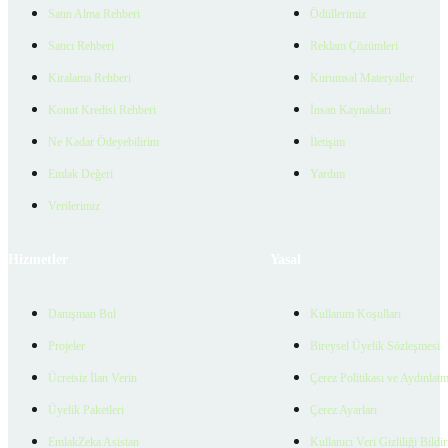
Satın Alma Rehberi
Ödüllerimiz
Satıcı Rehberi
Reklam Çözümleri
Kiralama Rehberi
Kurumsal Materyaller
Konut Kredisi Rehberi
İnsan Kaynakları
Ne Kadar Ödeyebilirim
İletişim
Emlak Değeri
Yardım
Verilerimiz
Hizmetler
Yasal
Danışman Bul
Kullanım Koşulları
Projeler
Bireysel Üyelik Sözleşmesi
Ücretsiz İlan Verin
Çerez Politikası ve Aydınlat
Üyelik Paketleri
Çerez Ayarları
EmlakZeka Asistan
Kullanıcı Veri Gizliliği Bildi