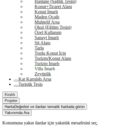
Hastane (Sağlık Tesisi)
Konut+Ticaret Alanı
Konut İmarlı
Maden Ocağı
Muhtelif Arsa
Okul (Eğitim Tesisi)
Özel Kullanım
Sanayi İmarlı
Sit Alanı
Tarla
Toplu Konut İçin
Turizm/Konut Alanı
Turizm İmarlı
Villa İmarlı
Zeytinlik
Kat Karşılığı Arsa
Turistik Tesis
Kiralık
Projeler
Harita
Değerleri ve ilanları tematik haritada görün
Yakınımda Ara
Konumuna yakın ilanlar için yakınlık mesafesini seç.