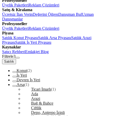
Profesyoneller
Üyelik Paketleri
Reklam Çözümleri
Satış & Kiralama
Ücretsiz İlan Verin
Değerini Öğren
Danışman Bul
Uzman
Danışmanlar
Profesyoneller
Üyelik Paketleri
Reklam Çözümleri
Piyasa
Satılık Konut Piyasası
Satılık Arsa Piyasası
Satılık Arazi
Piyasası
Satılık İş Yeri Piyasası
Kaynaklar
Satıcı Rehberi
Emlakjet Blog
Filtrele
3
Satılık
Konut
(2)
İş Yeri
Devren İş Yeri
Arsa
(1)
Ticari İmarlı
(1)
Ada
Arazi
Bağ & Bahçe
Çiftlik
Depo, Antrepo İzinli