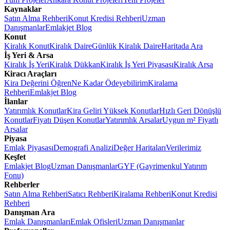
Kaynaklar
Satın Alma Rehberi
Konut Kredisi Rehberi
Uzman
Danışmanlar
Emlakjet Blog
Konut
Kiralık Konut
Kiralık Daire
Günlük Kiralık Daire
Haritada Ara
İş Yeri & Arsa
Kiralık İş Yeri
Kiralık Dükkan
Kiralık İş Yeri Piyasası
Kiralık Arsa
Kiracı Araçları
Kira Değerini Öğren
Ne Kadar Ödeyebilirim
Kiralama
Rehberi
Emlakjet Blog
İlanlar
Yatırımlık Konutlar
Kira Geliri Yüksek Konutlar
Hızlı Geri Dönüşlü
Konutlar
Fiyatı Düşen Konutlar
Yatırımlık Arsalar
Uygun m² Fiyatlı
Arsalar
Piyasa
Emlak Piyasası
Demografi Analizi
Değer Haritaları
Verilerimiz
Keşfet
Emlakjet Blog
Uzman Danışmanlar
GYF (Gayrimenkul Yatırım
Fonu)
Rehberler
Satın Alma Rehberi
Satıcı Rehberi
Kiralama Rehberi
Konut Kredisi
Rehberi
Danışman Ara
Emlak Danışmanları
Emlak Ofisleri
Uzman Danışmanlar