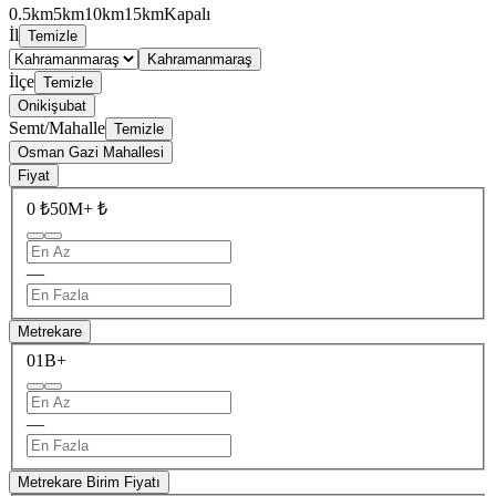
0.5km
5km
10km
15km
Kapalı
İl
Temizle
Kahramanmaraş
İlçe
Temizle
Onikişubat
Semt/Mahalle
Temizle
Osman Gazi Mahallesi
Fiyat
0 ₺
50M+ ₺
—
Metrekare
0
1B+
—
Metrekare Birim Fiyatı