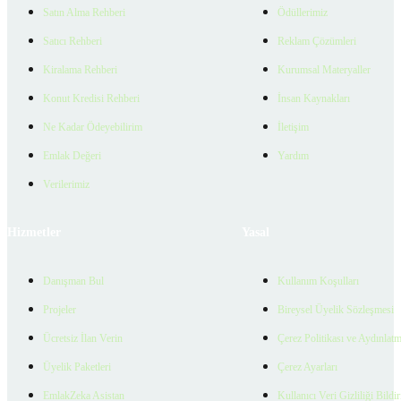
Satın Alma Rehberi
Ödüllerimiz
Satıcı Rehberi
Reklam Çözümleri
Kiralama Rehberi
Kurumsal Materyaller
Konut Kredisi Rehberi
İnsan Kaynakları
Ne Kadar Ödeyebilirim
İletişim
Emlak Değeri
Yardım
Verilerimiz
Hizmetler
Yasal
Danışman Bul
Kullanım Koşulları
Projeler
Bireysel Üyelik Sözleşmesi
Ücretsiz İlan Verin
Çerez Politikası ve Aydınlat
Üyelik Paketleri
Çerez Ayarları
EmlakZeka Asistan
Kullanıcı Veri Gizliliği Bildi