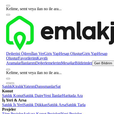
Kelime, semt veya ilan no ile ara...
Değerini Öğren
İlan Ver
Giriş Yap
Hesap Oluştur
Giriş Yap
Hesap
Oluştur
Favorilerim
Kayıtlı
Aramalar
İlanlarım
Değerlemelerim
Mesajlar
Bildirimler
Geri Bildirim
Kelime, semt veya ilan no ile ara...
Satılık
Kiralık
Yatırım
Danışmanlar
Sat
Konut
Satılık Konut
Satılık Daire
Yeni İlanlar
Haritada Ara
İş Yeri & Arsa
Satılık İş Yeri
Satılık Dükkan
Satılık Arsa
Satılık Tarla
Projeler
Tüm Projeler
Ankara Konut Projeleri
Yeni Projeler