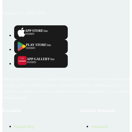
Emlakjet © 2006-2026
APP STORE
'dan
İNDİRİN
PLAY STORE
'dan
İNDİRİN
APP GALLERY
'den
İNDİRİN
Emlakjet.com internet sitesi ve Emlakjet mobil uygulamalarında kullanıcılar tarafından sağlana
ilan, bilgi, içerik ve görselin gerçekliği, orijinalliği, güvenilirliği ve doğruluğuna ilişkin soru
içerikleri giren kullanıcıya ait olup, Emlakjet'in bu hususlarla ilgili herhangi bir sorumluluğu
bulunmamaktadır.
Kaynaklar
Emlakjet Hakkında
Emlakjet Blog
Hakkımızda