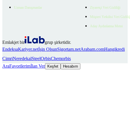
Uzman Danışmanlar
Ziyaretçi Veri Gizliliği
Müşteri Yetkilisi Veri Gizlili
Aday Aydınlatma Metni
Emlakjet bir
grup şirketidir.
Endeksa
Kariyer.net
İşin Olsun
Sigortam.net
Arabam.com
Hangikredi
Cimri
Neredekal
SteelOrbis
Chemorbis
Ara
Favorilerim
İlan Ver
Keşfet
Hesabım