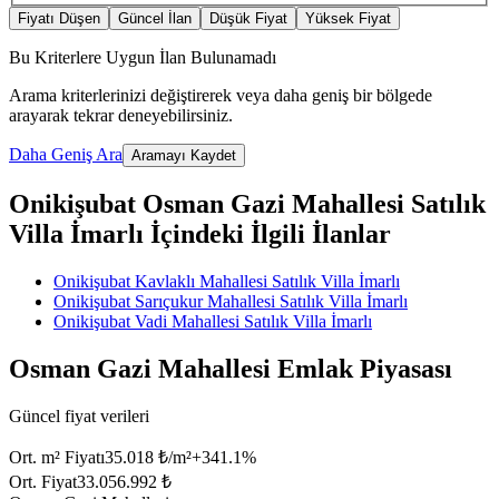
Fiyatı Düşen
Güncel İlan
Düşük Fiyat
Yüksek Fiyat
Bu Kriterlere Uygun İlan Bulunamadı
Arama kriterlerinizi değiştirerek veya daha geniş bir bölgede
arayarak tekrar deneyebilirsiniz.
Daha Geniş Ara
Aramayı Kaydet
Onikişubat Osman Gazi Mahallesi Satılık
Villa İmarlı İçindeki İlgili İlanlar
Onikişubat Kavlaklı Mahallesi Satılık Villa İmarlı
Onikişubat Sarıçukur Mahallesi Satılık Villa İmarlı
Onikişubat Vadi Mahallesi Satılık Villa İmarlı
Osman Gazi Mahallesi Emlak Piyasası
Güncel fiyat verileri
Ort. m² Fiyatı
35.018 ₺/m²
+
341.1
%
Ort. Fiyat
33.056.992 ₺