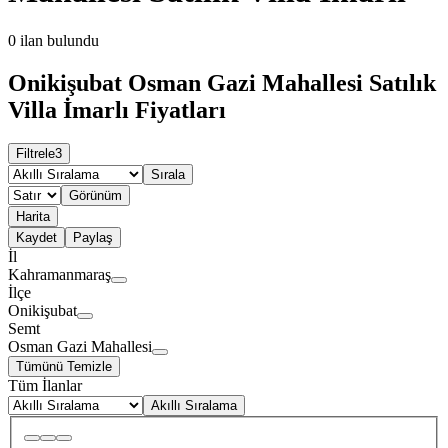
0
ilan bulundu
Onikişubat Osman Gazi Mahallesi Satılık
Villa İmarlı Fiyatları
Filtrele
3
Sırala
Görünüm
Harita
Kaydet
Paylaş
İl
Kahramanmaraş
İlçe
Onikişubat
Semt
Osman Gazi Mahallesi
Tümünü Temizle
Tüm İlanlar
Akıllı Sıralama