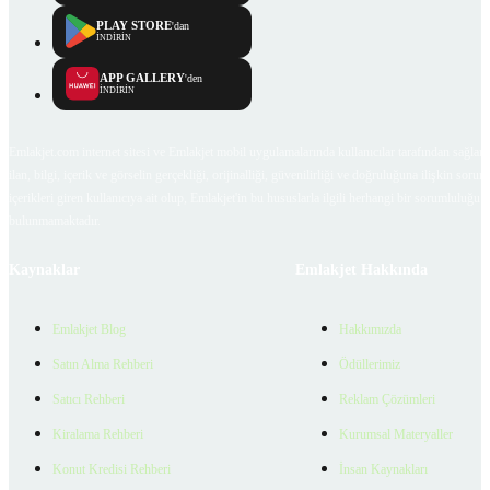
PLAY STORE
'dan
İNDİRİN
APP GALLERY
'den
İNDİRİN
Emlakjet.com internet sitesi ve Emlakjet mobil uygulamalarında kullanıcılar tarafından sağlana
ilan, bilgi, içerik ve görselin gerçekliği, orijinalliği, güvenilirliği ve doğruluğuna ilişkin soru
içerikleri giren kullanıcıya ait olup, Emlakjet'in bu hususlarla ilgili herhangi bir sorumluluğu
bulunmamaktadır.
Kaynaklar
Emlakjet Hakkında
Emlakjet Blog
Hakkımızda
Satın Alma Rehberi
Ödüllerimiz
Satıcı Rehberi
Reklam Çözümleri
Kiralama Rehberi
Kurumsal Materyaller
Konut Kredisi Rehberi
İnsan Kaynakları