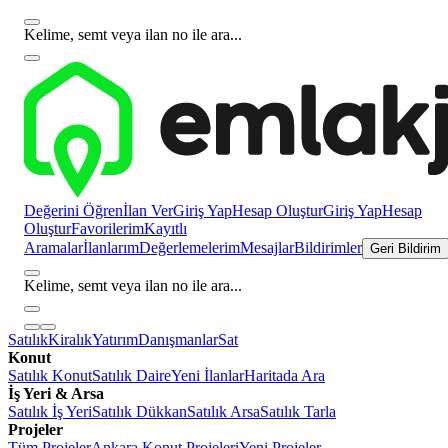
Kelime, semt veya ilan no ile ara...
Değerini Öğren
İlan Ver
Giriş Yap
Hesap Oluştur
Giriş Yap
Hesap
Oluştur
Favorilerim
Kayıtlı
Aramalar
İlanlarım
Değerlemelerim
Mesajlar
Bildirimler
Geri Bildirim
Kelime, semt veya ilan no ile ara...
Satılık
Kiralık
Yatırım
Danışmanlar
Sat
Konut
Satılık Konut
Satılık Daire
Yeni İlanlar
Haritada Ara
İş Yeri & Arsa
Satılık İş Yeri
Satılık Dükkan
Satılık Arsa
Satılık Tarla
Projeler
Tüm Projeler
Ankara Konut Projeleri
Yeni Projeler