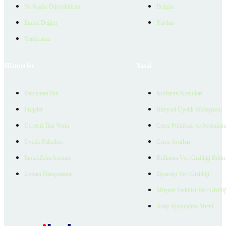
Ne Kadar Ödeyebilirim
İletişim
Emlak Değeri
Yardım
Verilerimiz
Hizmetler
Yasal
Danışman Bul
Kullanım Koşulları
Projeler
Bireysel Üyelik Sözleşmesi
Ücretsiz İlan Verin
Çerez Politikası ve Aydınlat
Üyelik Paketleri
Çerez Ayarları
EmlakZeka Asistan
Kullanıcı Veri Gizliliği Bildi
Uzman Danışmanlar
Ziyaretçi Veri Gizliliği
Müşteri Yetkilisi Veri Gizlili
Aday Aydınlatma Metni