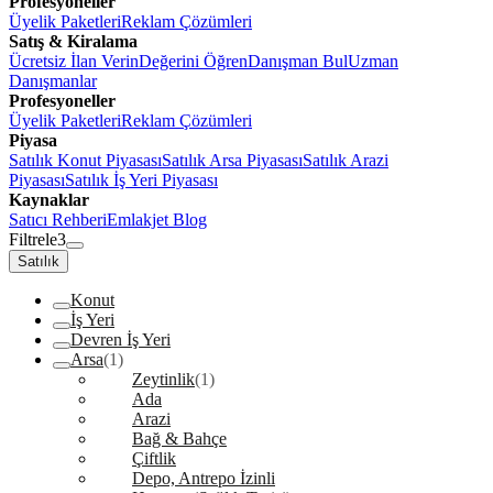
Profesyoneller
Üyelik Paketleri
Reklam Çözümleri
Satış & Kiralama
Ücretsiz İlan Verin
Değerini Öğren
Danışman Bul
Uzman
Danışmanlar
Profesyoneller
Üyelik Paketleri
Reklam Çözümleri
Piyasa
Satılık Konut Piyasası
Satılık Arsa Piyasası
Satılık Arazi
Piyasası
Satılık İş Yeri Piyasası
Kaynaklar
Satıcı Rehberi
Emlakjet Blog
Filtrele
3
Satılık
Konut
İş Yeri
Devren İş Yeri
Arsa
(1)
Zeytinlik
(1)
Ada
Arazi
Bağ & Bahçe
Çiftlik
Depo, Antrepo İzinli