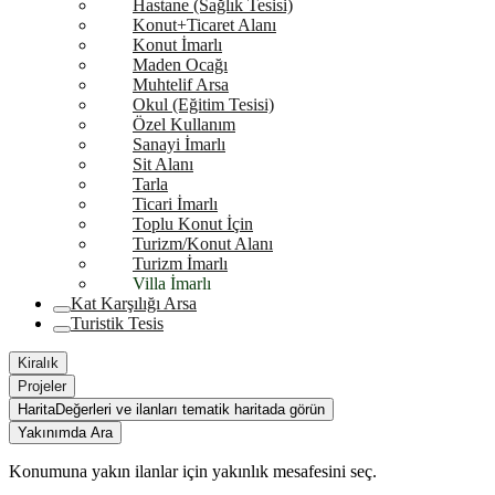
Hastane (Sağlık Tesisi)
Konut+Ticaret Alanı
Konut İmarlı
Maden Ocağı
Muhtelif Arsa
Okul (Eğitim Tesisi)
Özel Kullanım
Sanayi İmarlı
Sit Alanı
Tarla
Ticari İmarlı
Toplu Konut İçin
Turizm/Konut Alanı
Turizm İmarlı
Villa İmarlı
Kat Karşılığı Arsa
Turistik Tesis
Kiralık
Projeler
Harita
Değerleri ve ilanları tematik haritada görün
Yakınımda Ara
Konumuna yakın ilanlar için yakınlık mesafesini seç.