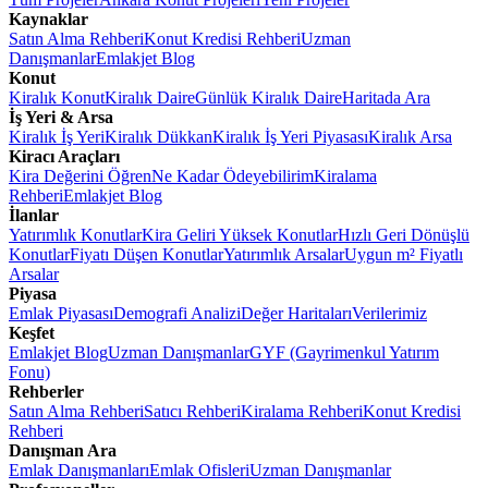
Kaynaklar
Satın Alma Rehberi
Konut Kredisi Rehberi
Uzman
Danışmanlar
Emlakjet Blog
Konut
Kiralık Konut
Kiralık Daire
Günlük Kiralık Daire
Haritada Ara
İş Yeri & Arsa
Kiralık İş Yeri
Kiralık Dükkan
Kiralık İş Yeri Piyasası
Kiralık Arsa
Kiracı Araçları
Kira Değerini Öğren
Ne Kadar Ödeyebilirim
Kiralama
Rehberi
Emlakjet Blog
İlanlar
Yatırımlık Konutlar
Kira Geliri Yüksek Konutlar
Hızlı Geri Dönüşlü
Konutlar
Fiyatı Düşen Konutlar
Yatırımlık Arsalar
Uygun m² Fiyatlı
Arsalar
Piyasa
Emlak Piyasası
Demografi Analizi
Değer Haritaları
Verilerimiz
Keşfet
Emlakjet Blog
Uzman Danışmanlar
GYF (Gayrimenkul Yatırım
Fonu)
Rehberler
Satın Alma Rehberi
Satıcı Rehberi
Kiralama Rehberi
Konut Kredisi
Rehberi
Danışman Ara
Emlak Danışmanları
Emlak Ofisleri
Uzman Danışmanlar