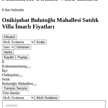
0
ilan bulundu
Onikişubat Bulutoğlu Mahallesi Satılık
Villa İmarlı Fiyatları
Filtrele
3
Sırala
Görünüm
Harita
Kaydet
Paylaş
İl
Kahramanmaraş
İlçe
Onikişubat
Semt
Bulutoğlu Mahallesi
Tümünü Temizle
Tüm İlanlar
Akıllı Sıralama