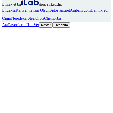
Emlakjet bir
grup şirketidir.
Endeksa
Kariyer.net
İşin Olsun
Sigortam.net
Arabam.com
Hangikredi
Cimri
Neredekal
SteelOrbis
Chemorbis
Ara
Favorilerim
İlan Ver
Keşfet
Hesabım