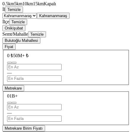
0.5km
5km
10km
15km
Kapalı
İl
Temizle
Kahramanmaraş
İlçe
Temizle
Onikişubat
Semt/Mahalle
Temizle
Bulutoğlu Mahallesi
Fiyat
0 ₺
50M+ ₺
—
Metrekare
0
1B+
—
Metrekare Birim Fiyatı