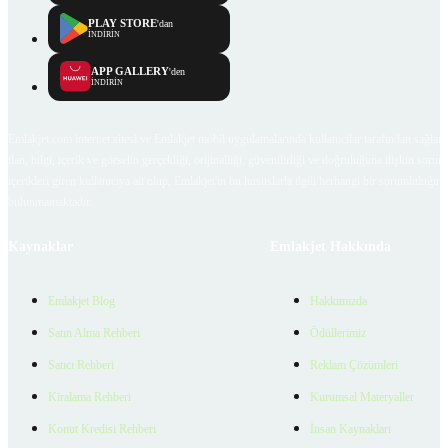
PLAY STORE
'dan
İNDİRİN
APP GALLERY
'den
İNDİRİN
Emlakjet.com internet sitesi ve Emlakjet mobil uygulamalarında kullanıcılar tarafından sağlana
ilan, bilgi, içerik ve görselin gerçekliği, orijinalliği, güvenilirliği ve doğruluğuna ilişkin soru
içerikleri giren kullanıcıya ait olup, Emlakjet'in bu hususlarla ilgili herhangi bir sorumluluğu
bulunmamaktadır.
Kaynaklar
Emlakjet Hakkında
Emlakjet Blog
Hakkımızda
Satın Alma Rehberi
Ödüllerimiz
Satıcı Rehberi
Reklam Çözümleri
Kiralama Rehberi
Kurumsal Materyaller
Konut Kredisi Rehberi
İnsan Kaynakları