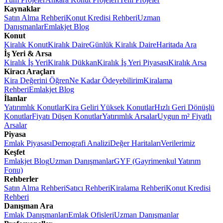
Kaynaklar
Satın Alma Rehberi
Konut Kredisi Rehberi
Uzman
Danışmanlar
Emlakjet Blog
Konut
Kiralık Konut
Kiralık Daire
Günlük Kiralık Daire
Haritada Ara
İş Yeri & Arsa
Kiralık İş Yeri
Kiralık Dükkan
Kiralık İş Yeri Piyasası
Kiralık Arsa
Kiracı Araçları
Kira Değerini Öğren
Ne Kadar Ödeyebilirim
Kiralama
Rehberi
Emlakjet Blog
İlanlar
Yatırımlık Konutlar
Kira Geliri Yüksek Konutlar
Hızlı Geri Dönüşlü
Konutlar
Fiyatı Düşen Konutlar
Yatırımlık Arsalar
Uygun m² Fiyatlı
Arsalar
Piyasa
Emlak Piyasası
Demografi Analizi
Değer Haritaları
Verilerimiz
Keşfet
Emlakjet Blog
Uzman Danışmanlar
GYF (Gayrimenkul Yatırım
Fonu)
Rehberler
Satın Alma Rehberi
Satıcı Rehberi
Kiralama Rehberi
Konut Kredisi
Rehberi
Danışman Ara
Emlak Danışmanları
Emlak Ofisleri
Uzman Danışmanlar