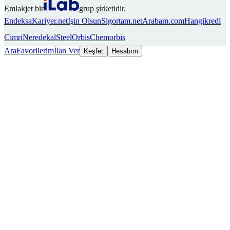
Emlakjet bir
grup şirketidir.
Endeksa
Kariyer.net
İşin Olsun
Sigortam.net
Arabam.com
Hangikredi
Cimri
Neredekal
SteelOrbis
Chemorbis
Ara
Favorilerim
İlan Ver
Keşfet
Hesabım