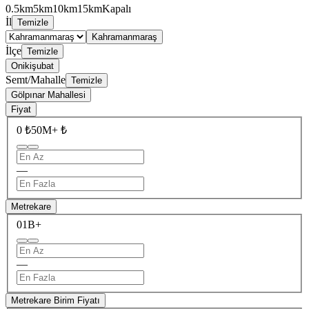
0.5km
5km
10km
15km
Kapalı
İl
Temizle
Kahramanmaraş
İlçe
Temizle
Onikişubat
Semt/Mahalle
Temizle
Gölpınar Mahallesi
Fiyat
0 ₺
50M+ ₺
—
Metrekare
0
1B+
—
Metrekare Birim Fiyatı