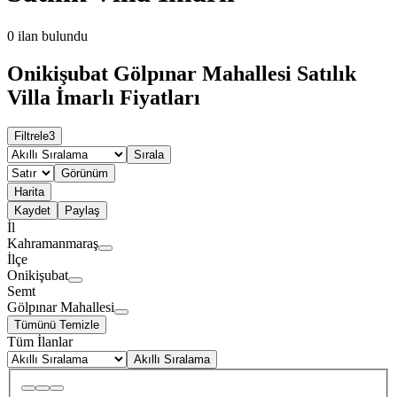
0
ilan bulundu
Onikişubat Gölpınar Mahallesi Satılık
Villa İmarlı Fiyatları
Filtrele
3
Sırala
Görünüm
Harita
Kaydet
Paylaş
İl
Kahramanmaraş
İlçe
Onikişubat
Semt
Gölpınar Mahallesi
Tümünü Temizle
Tüm İlanlar
Akıllı Sıralama