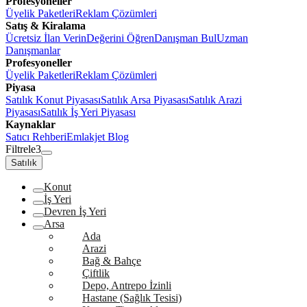
Profesyoneller
Üyelik Paketleri
Reklam Çözümleri
Satış & Kiralama
Ücretsiz İlan Verin
Değerini Öğren
Danışman Bul
Uzman
Danışmanlar
Profesyoneller
Üyelik Paketleri
Reklam Çözümleri
Piyasa
Satılık Konut Piyasası
Satılık Arsa Piyasası
Satılık Arazi
Piyasası
Satılık İş Yeri Piyasası
Kaynaklar
Satıcı Rehberi
Emlakjet Blog
Filtrele
3
Satılık
Konut
İş Yeri
Devren İş Yeri
Arsa
Ada
Arazi
Bağ & Bahçe
Çiftlik
Depo, Antrepo İzinli
Hastane (Sağlık Tesisi)