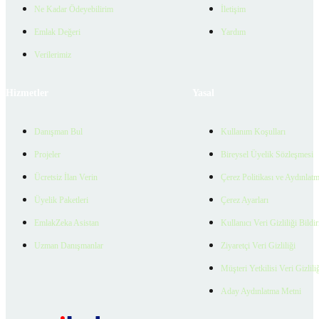
Ne Kadar Ödeyebilirim
İletişim
Emlak Değeri
Yardım
Verilerimiz
Hizmetler
Yasal
Danışman Bul
Kullanım Koşulları
Projeler
Bireysel Üyelik Sözleşmesi
Ücretsiz İlan Verin
Çerez Politikası ve Aydınlat
Üyelik Paketleri
Çerez Ayarları
EmlakZeka Asistan
Kullanıcı Veri Gizliliği Bildi
Uzman Danışmanlar
Ziyaretçi Veri Gizliliği
Müşteri Yetkilisi Veri Gizlili
Aday Aydınlatma Metni