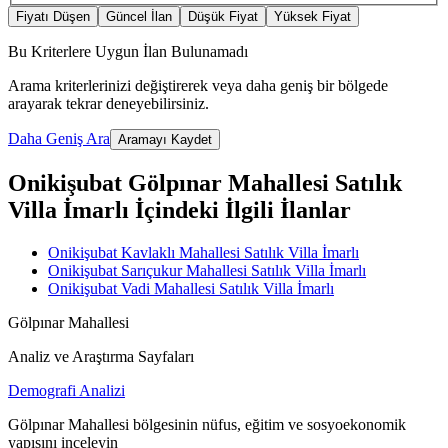
Fiyatı Düşen
Güncel İlan
Düşük Fiyat
Yüksek Fiyat
Bu Kriterlere Uygun İlan Bulunamadı
Arama kriterlerinizi değiştirerek veya daha geniş bir bölgede
arayarak tekrar deneyebilirsiniz.
Daha Geniş Ara
Aramayı Kaydet
Onikişubat Gölpınar Mahallesi Satılık
Villa İmarlı İçindeki İlgili İlanlar
Onikişubat Kavlaklı Mahallesi Satılık Villa İmarlı
Onikişubat Sarıçukur Mahallesi Satılık Villa İmarlı
Onikişubat Vadi Mahallesi Satılık Villa İmarlı
Gölpınar Mahallesi
Analiz ve Araştırma Sayfaları
Demografi Analizi
Gölpınar Mahallesi bölgesinin nüfus, eğitim ve sosyoekonomik
yapısını inceleyin