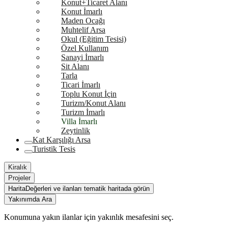
Konut+Ticaret Alanı
Konut İmarlı
Maden Ocağı
Muhtelif Arsa
Okul (Eğitim Tesisi)
Özel Kullanım
Sanayi İmarlı
Sit Alanı
Tarla
Ticari İmarlı
Toplu Konut İçin
Turizm/Konut Alanı
Turizm İmarlı
Villa İmarlı
Zeytinlik
Kat Karşılığı Arsa
Turistik Tesis
Kiralık
Projeler
Harita
Değerleri ve ilanları tematik haritada görün
Yakınımda Ara
Konumuna yakın ilanlar için yakınlık mesafesini seç.