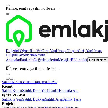
Kelime, semt veya ilan no ile ara...
Değerini Öğren
İlan Ver
Giriş Yap
Hesap Oluştur
Giriş Yap
Hesap
Oluştur
Favorilerim
Kayıtlı
Aramalar
İlanlarım
Değerlemelerim
Mesajlar
Bildirimler
Geri Bildirim
Kelime, semt veya ilan no ile ara...
Satılık
Kiralık
Yatırım
Danışmanlar
Sat
Konut
Satılık Konut
Satılık Daire
Yeni İlanlar
Haritada Ara
İş Yeri & Arsa
Satılık İş Yeri
Satılık Dükkan
Satılık Arsa
Satılık Tarla
Projeler
Tüm Projeler
Ankara Konut Projeleri
Yeni Projeler