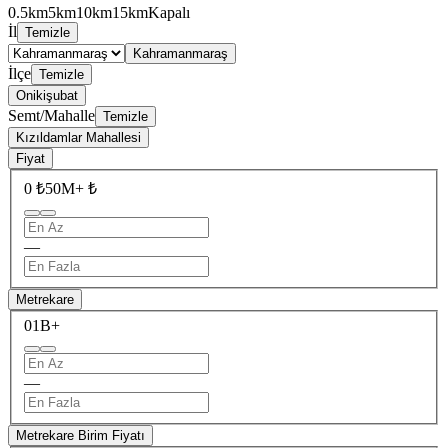
0.5km
5km
10km
15km
Kapalı
İl
Temizle
Kahramanmaraş
İlçe
Temizle
Onikişubat
Semt/Mahalle
Temizle
Kızıldamlar Mahallesi
Fiyat
0 ₺
50M+ ₺
—
Metrekare
0
1B+
—
Metrekare Birim Fiyatı