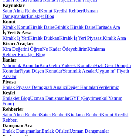
Kaynaklar
Satın Alma Rehberi
Konut Kredisi Rehberi
Uzman
Danışmanlar
Emlakjet Blog
Konut
Kiralık Konut
Kiralık Daire
Günlük Kiralık Daire
Haritada Ara
İş Yeri & Arsa
Kiralık İş Yeri
Kiralık Dükkan
Kiralık İş Yeri Piyasası
Kiralık Arsa
Kiracı Araçları
Kira Değerini Öğren
Ne Kadar Ödeyebilirim
Kiralama
Rehberi
Emlakjet Blog
İlanlar
Yatırımlık Konutlar
Kira Geliri Yüksek Konutlar
Hızlı Geri Dönüşlü
Konutlar
Fiyatı Düşen Konutlar
Yatırımlık Arsalar
Uygun m² Fiyatlı
Arsalar
Piyasa
Emlak Piyasası
Demografi Analizi
Değer Haritaları
Verilerimiz
Keşfet
Emlakjet Blog
Uzman Danışmanlar
GYF (Gayrimenkul Yatırım
Fonu)
Rehberler
Satın Alma Rehberi
Satıcı Rehberi
Kiralama Rehberi
Konut Kredisi
Rehberi
Danışman Ara
Emlak Danışmanları
Emlak Ofisleri
Uzman Danışmanlar