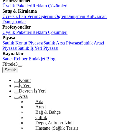
Profesyoneller
Üyelik Paketleri
Reklam Çözümleri
Satış & Kiralama
Ücretsiz İlan Verin
Değerini Öğren
Danışman Bul
Uzman
Danışmanlar
Profesyoneller
Üyelik Paketleri
Reklam Çözümleri
Piyasa
Satılık Konut Piyasası
Satılık Arsa Piyasası
Satılık Arazi
Piyasası
Satılık İş Yeri Piyasası
Kaynaklar
Satıcı Rehberi
Emlakjet Blog
Filtrele
3
Satılık
Konut
İş Yeri
Devren İş Yeri
Arsa
Ada
Arazi
Bağ & Bahçe
Çiftlik
Depo, Antrepo İzinli
Hastane (Sağlık Tesisi)