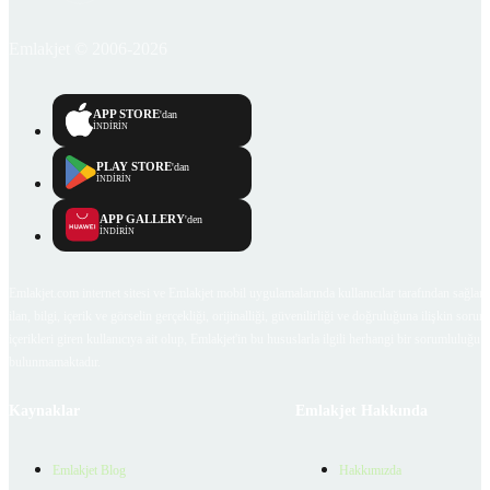
Emlakjet © 2006-2026
APP STORE
'dan
İNDİRİN
PLAY STORE
'dan
İNDİRİN
APP GALLERY
'den
İNDİRİN
Emlakjet.com internet sitesi ve Emlakjet mobil uygulamalarında kullanıcılar tarafından sağlana
ilan, bilgi, içerik ve görselin gerçekliği, orijinalliği, güvenilirliği ve doğruluğuna ilişkin soru
içerikleri giren kullanıcıya ait olup, Emlakjet'in bu hususlarla ilgili herhangi bir sorumluluğu
bulunmamaktadır.
Kaynaklar
Emlakjet Hakkında
Emlakjet Blog
Hakkımızda