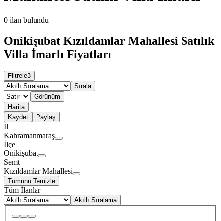
0
ilan bulundu
Onikişubat Kızıldamlar Mahallesi Satılık
Villa İmarlı Fiyatları
Filtrele
3
Sırala
Görünüm
Harita
Kaydet
Paylaş
İl
Kahramanmaraş
İlçe
Onikişubat
Semt
Kızıldamlar Mahallesi
Tümünü Temizle
Tüm İlanlar
Akıllı Sıralama