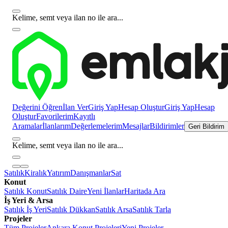
Kelime, semt veya ilan no ile ara...
Değerini Öğren
İlan Ver
Giriş Yap
Hesap Oluştur
Giriş Yap
Hesap
Oluştur
Favorilerim
Kayıtlı
Aramalar
İlanlarım
Değerlemelerim
Mesajlar
Bildirimler
Geri Bildirim
Kelime, semt veya ilan no ile ara...
Satılık
Kiralık
Yatırım
Danışmanlar
Sat
Konut
Satılık Konut
Satılık Daire
Yeni İlanlar
Haritada Ara
İş Yeri & Arsa
Satılık İş Yeri
Satılık Dükkan
Satılık Arsa
Satılık Tarla
Projeler
Tüm Projeler
Ankara Konut Projeleri
Yeni Projeler