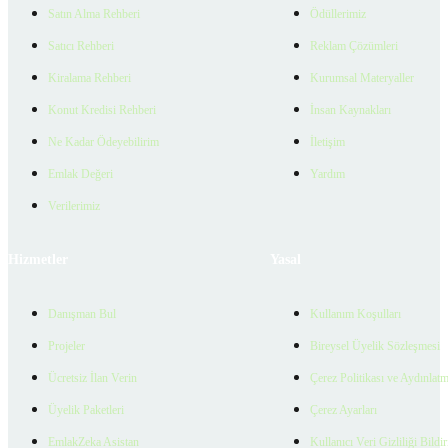
Satın Alma Rehberi
Ödüllerimiz
Satıcı Rehberi
Reklam Çözümleri
Kiralama Rehberi
Kurumsal Materyaller
Konut Kredisi Rehberi
İnsan Kaynakları
Ne Kadar Ödeyebilirim
İletişim
Emlak Değeri
Yardım
Verilerimiz
Hizmetler
Yasal
Danışman Bul
Kullanım Koşulları
Projeler
Bireysel Üyelik Sözleşmesi
Ücretsiz İlan Verin
Çerez Politikası ve Aydınlat
Üyelik Paketleri
Çerez Ayarları
EmlakZeka Asistan
Kullanıcı Veri Gizliliği Bildi