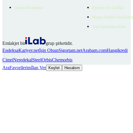
Uzman Danışmanlar
Ziyaretçi Veri Gizliliği
Müşteri Yetkilisi Veri Gizlili
Aday Aydınlatma Metni
Emlakjet bir
grup şirketidir.
Endeksa
Kariyer.net
İşin Olsun
Sigortam.net
Arabam.com
Hangikredi
Cimri
Neredekal
SteelOrbis
Chemorbis
Ara
Favorilerim
İlan Ver
Keşfet
Hesabım