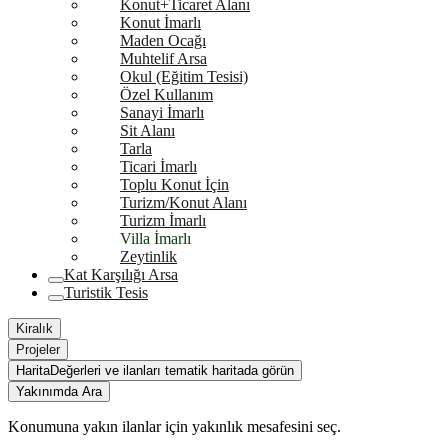
Konut+Ticaret Alanı
Konut İmarlı
Maden Ocağı
Muhtelif Arsa
Okul (Eğitim Tesisi)
Özel Kullanım
Sanayi İmarlı
Sit Alanı
Tarla
Ticari İmarlı
Toplu Konut İçin
Turizm/Konut Alanı
Turizm İmarlı
Villa İmarlı
Zeytinlik
Kat Karşılığı Arsa
Turistik Tesis
Kiralık
Projeler
Harita
Değerleri ve ilanları tematik haritada görün
Yakınımda Ara
Konumuna yakın ilanlar için yakınlık mesafesini seç.