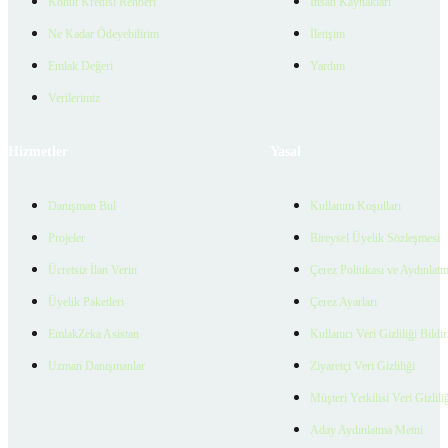
Konut Kredisi Rehberi
İnsan Kaynakları
Ne Kadar Ödeyebilirim
İletişim
Emlak Değeri
Yardım
Verilerimiz
Hizmetler
Yasal
Danışman Bul
Kullanım Koşulları
Projeler
Bireysel Üyelik Sözleşmesi
Ücretsiz İlan Verin
Çerez Politikası ve Aydınlat
Üyelik Paketleri
Çerez Ayarları
EmlakZeka Asistan
Kullanıcı Veri Gizliliği Bildi
Uzman Danışmanlar
Ziyaretçi Veri Gizliliği
Müşteri Yetkilisi Veri Gizlili
Aday Aydınlatma Metni