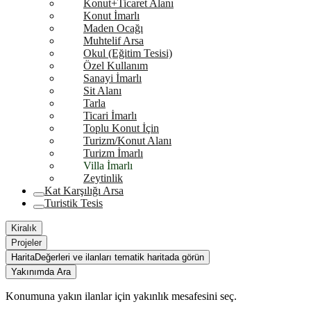
Konut+Ticaret Alanı
Konut İmarlı
Maden Ocağı
Muhtelif Arsa
Okul (Eğitim Tesisi)
Özel Kullanım
Sanayi İmarlı
Sit Alanı
Tarla
Ticari İmarlı
Toplu Konut İçin
Turizm/Konut Alanı
Turizm İmarlı
Villa İmarlı
Zeytinlik
Kat Karşılığı Arsa
Turistik Tesis
Kiralık
Projeler
Harita
Değerleri ve ilanları tematik haritada görün
Yakınımda Ara
Konumuna yakın ilanlar için yakınlık mesafesini seç.