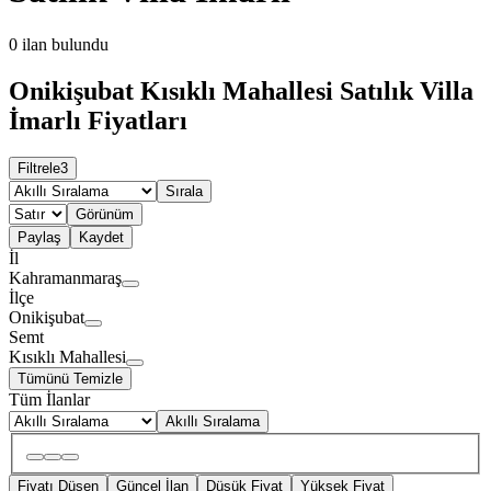
0
ilan bulundu
Onikişubat Kısıklı Mahallesi Satılık Villa
İmarlı Fiyatları
Filtrele
3
Sırala
Görünüm
Paylaş
Kaydet
İl
Kahramanmaraş
İlçe
Onikişubat
Semt
Kısıklı Mahallesi
Tümünü Temizle
Tüm İlanlar
Akıllı Sıralama
Fiyatı Düşen
Güncel İlan
Düşük Fiyat
Yüksek Fiyat