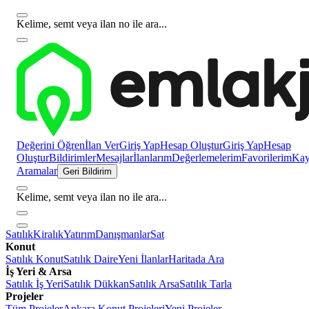
Kelime, semt veya ilan no ile ara...
Değerini Öğren
İlan Ver
Giriş Yap
Hesap Oluştur
Giriş Yap
Hesap
Oluştur
Bildirimler
Mesajlar
İlanlarım
Değerlemelerim
Favorilerim
Kayı
Aramalar
Geri Bildirim
Kelime, semt veya ilan no ile ara...
Satılık
Kiralık
Yatırım
Danışmanlar
Sat
Konut
Satılık Konut
Satılık Daire
Yeni İlanlar
Haritada Ara
İş Yeri & Arsa
Satılık İş Yeri
Satılık Dükkan
Satılık Arsa
Satılık Tarla
Projeler
Tüm Projeler
Ankara Konut Projeleri
Yeni Projeler