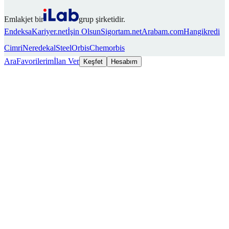
Emlakjet bir
grup şirketidir.
Endeksa
Kariyer.net
İşin Olsun
Sigortam.net
Arabam.com
Hangikredi
Cimri
Neredekal
SteelOrbis
Chemorbis
Ara
Favorilerim
İlan Ver
Keşfet
Hesabım