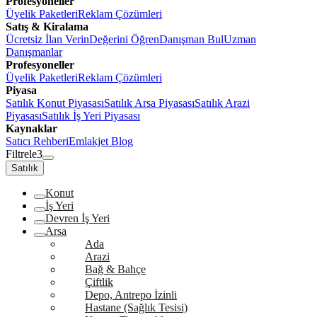
Profesyoneller
Üyelik Paketleri
Reklam Çözümleri
Satış & Kiralama
Ücretsiz İlan Verin
Değerini Öğren
Danışman Bul
Uzman
Danışmanlar
Profesyoneller
Üyelik Paketleri
Reklam Çözümleri
Piyasa
Satılık Konut Piyasası
Satılık Arsa Piyasası
Satılık Arazi
Piyasası
Satılık İş Yeri Piyasası
Kaynaklar
Satıcı Rehberi
Emlakjet Blog
Filtrele
3
Satılık
Konut
İş Yeri
Devren İş Yeri
Arsa
Ada
Arazi
Bağ & Bahçe
Çiftlik
Depo, Antrepo İzinli
Hastane (Sağlık Tesisi)