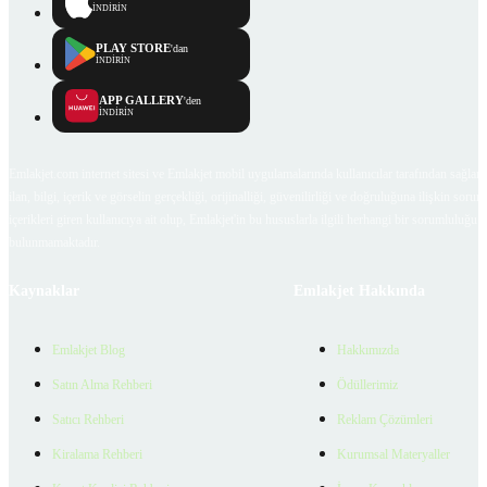
İNDİRİN
PLAY STORE
'dan
İNDİRİN
APP GALLERY
'den
İNDİRİN
Emlakjet.com internet sitesi ve Emlakjet mobil uygulamalarında kullanıcılar tarafından sağlana
ilan, bilgi, içerik ve görselin gerçekliği, orijinalliği, güvenilirliği ve doğruluğuna ilişkin soru
içerikleri giren kullanıcıya ait olup, Emlakjet'in bu hususlarla ilgili herhangi bir sorumluluğu
bulunmamaktadır.
Kaynaklar
Emlakjet Hakkında
Emlakjet Blog
Hakkımızda
Satın Alma Rehberi
Ödüllerimiz
Satıcı Rehberi
Reklam Çözümleri
Kiralama Rehberi
Kurumsal Materyaller