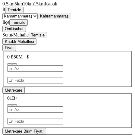
0.5km
5km
10km
15km
Kapalı
İl
Temizle
Kahramanmaraş
İlçe
Temizle
Onikişubat
Semt/Mahalle
Temizle
Kısıklı Mahallesi
Fiyat
0 ₺
50M+ ₺
—
Metrekare
0
1B+
—
Metrekare Birim Fiyatı