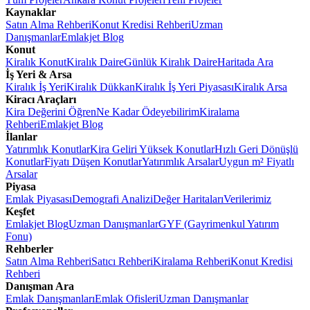
Kaynaklar
Satın Alma Rehberi
Konut Kredisi Rehberi
Uzman
Danışmanlar
Emlakjet Blog
Konut
Kiralık Konut
Kiralık Daire
Günlük Kiralık Daire
Haritada Ara
İş Yeri & Arsa
Kiralık İş Yeri
Kiralık Dükkan
Kiralık İş Yeri Piyasası
Kiralık Arsa
Kiracı Araçları
Kira Değerini Öğren
Ne Kadar Ödeyebilirim
Kiralama
Rehberi
Emlakjet Blog
İlanlar
Yatırımlık Konutlar
Kira Geliri Yüksek Konutlar
Hızlı Geri Dönüşlü
Konutlar
Fiyatı Düşen Konutlar
Yatırımlık Arsalar
Uygun m² Fiyatlı
Arsalar
Piyasa
Emlak Piyasası
Demografi Analizi
Değer Haritaları
Verilerimiz
Keşfet
Emlakjet Blog
Uzman Danışmanlar
GYF (Gayrimenkul Yatırım
Fonu)
Rehberler
Satın Alma Rehberi
Satıcı Rehberi
Kiralama Rehberi
Konut Kredisi
Rehberi
Danışman Ara
Emlak Danışmanları
Emlak Ofisleri
Uzman Danışmanlar