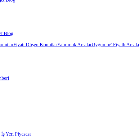
et Blog
onutlar
Fiyatı Düşen Konutlar
Yatırımlık Arsalar
Uygun m² Fiyatlı Arsala
hberi
k İş Yeri Piyasası