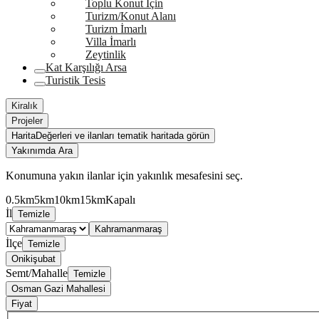
Toplu Konut İçin
Turizm/Konut Alanı
Turizm İmarlı
Villa İmarlı
Zeytinlik
Kat Karşılığı Arsa
Turistik Tesis
Kiralık
Projeler
Harita
Değerleri ve ilanları tematik haritada görün
Yakınımda Ara
Konumuna yakın ilanlar için yakınlık mesafesini seç.
0.5km
5km
10km
15km
Kapalı
İl
Temizle
Kahramanmaraş
İlçe
Temizle
Onikişubat
Semt/Mahalle
Temizle
Osman Gazi Mahallesi
Fiyat