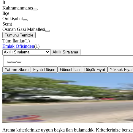
İl
Kahramanmaraş
İlçe
Onikişubat
Semt
Osman Gazi Mahallesi
Tümünü Temizle
Tüm İlanlar
(
1
)
Emlak Ofisinden
(
1
)
Akıllı Sıralama
Yatırım Skoru
Fiyatı Düşen
Güncel İlan
Düşük Fiyat
Yüksek Fiyat
Reos'dan 3 Kat İmarlı, Saçaklıza
Onikişubat, Osman Gazi Mahallesi
221 m²
·
19.864/m²
·
05.07.2026
4.390.000 ₺
Arama kriterlerinize uygun başka ilan bulamadık.
Kriterlerinize benzer