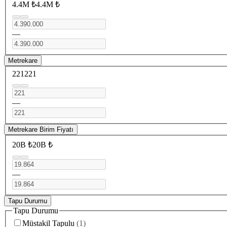
4.4M ₺
4.4M ₺
—
Metrekare
221
221
—
Metrekare Birim Fiyatı
20B ₺
20B ₺
—
Tapu Durumu
Tapu Durumu
Müstakil Tapulu
(
1
)