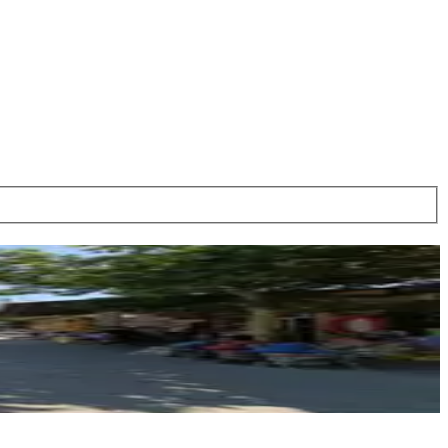
REOS GAYRİMENKUL
Gökhan Ciğerlioğlu
Ara