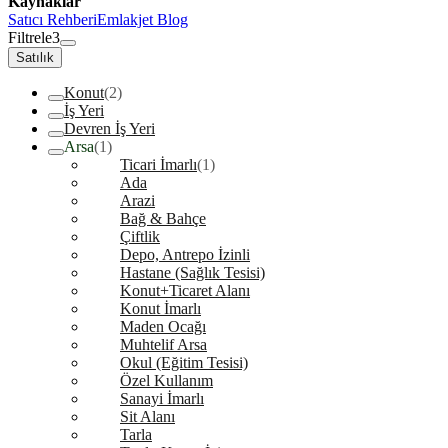
Kaynaklar
Satıcı Rehberi
Emlakjet Blog
Filtrele
3
Satılık
Konut
(2)
İş Yeri
Devren İş Yeri
Arsa
(1)
Ticari İmarlı
(1)
Ada
Arazi
Bağ & Bahçe
Çiftlik
Depo, Antrepo İzinli
Hastane (Sağlık Tesisi)
Konut+Ticaret Alanı
Konut İmarlı
Maden Ocağı
Muhtelif Arsa
Okul (Eğitim Tesisi)
Özel Kullanım
Sanayi İmarlı
Sit Alanı
Tarla