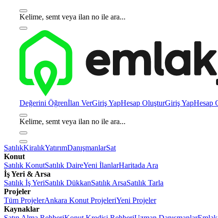
Kelime, semt veya ilan no ile ara...
Değerini Öğren
İlan Ver
Giriş Yap
Hesap Oluştur
Giriş Yap
Hesap O
Kelime, semt veya ilan no ile ara...
Satılık
Kiralık
Yatırım
Danışmanlar
Sat
Konut
Satılık Konut
Satılık Daire
Yeni İlanlar
Haritada Ara
İş Yeri & Arsa
Satılık İş Yeri
Satılık Dükkan
Satılık Arsa
Satılık Tarla
Projeler
Tüm Projeler
Ankara Konut Projeleri
Yeni Projeler
Kaynaklar
Satın Alma Rehberi
Konut Kredisi Rehberi
Uzman Danışmanlar
Emlakj