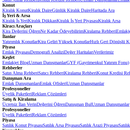
Konut
Kiralık Konut
Kiralık Daire
Günlük Kiralık Daire
Haritada Ara
İş Yeri & Arsa
Kiralık İş Yeri
Kiralık Dükkan
Kiralık İş Yeri Piyasası
Kiralık Arsa
Kiracı Araçları
Kira Değerini Öğren
Ne Kadar Ödeyebilirim
Kiralama Rehberi
Emlakj
İlanlar
Yatırımlık Konutlar
Kira Geliri Yüksek Konutlar
Hızlı Geri Dönüşlü K
Piyasa
Emlak Piyasası
Demografi Analizi
Değer Haritaları
Verilerimiz
Keşfet
Emlakjet Blog
Uzman Danışmanlar
GYF (Gayrimenkul Yatırım Fonu)
Rehberler
Satın Alma Rehberi
Satıcı Rehberi
Kiralama Rehberi
Konut Kredisi Re
Danışman Ara
Emlak Danışmanları
Emlak Ofisleri
Uzman Danışmanlar
Profesyoneller
Üyelik Paketleri
Reklam Çözümleri
Satış & Kiralama
Ücretsiz İlan Verin
Değerini Öğren
Danışman Bul
Uzman Danışmanlar
Profesyoneller
Üyelik Paketleri
Reklam Çözümleri
Piyasa
Satılık Konut Piyasası
Satılık Arsa Piyasası
Satılık Arazi Piyasası
Satılı