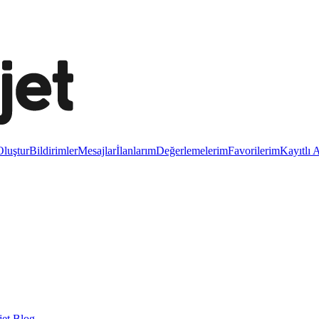
luştur
Bildirimler
Mesajlar
İlanlarım
Değerlemelerim
Favorilerim
Kayıtlı 
et Blog