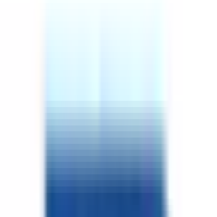
Merkez/Aksaray
Hemen Ara
Dil
:
Türkçe
Aktif İlan
:
55
Ort. Pazarlama Süresi
:
30 - 60
Ort. Satış Fiyatı
:
3.0M ₺
Son 3 Ay İşlemleri
:
24
Hemen Ara
ÖA
Özgür Ay
TAŞPINAR GAYRİMENKUL
Merkez/Aksaray
Hemen Ara
Dil
:
Türkçe
Aktif İlan
:
0
Hemen Ara
Hakan Oğuz
Hayat Gayrimenkul Yatırım Danışmanlık