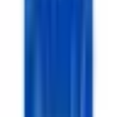
HG
Halil Güney
Güney Emlak İnşaat
Merkez/Aksaray
Hemen Ara
Dil
:
Türkçe
Aktif İlan
:
0
Hemen Ara
KŞ
Kadi̇r Şen
KADİR ŞEN GAYRİMENKUL
Merkez/Aksaray
Hemen Ara
Dil
:
Türkçe
Aktif İlan
:
11
Hemen Ara
MA
Muhammet Akgün