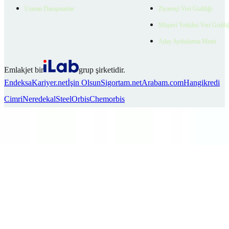
Uzman Danışmanlar
Ziyaretçi Veri Gizliliği
Müşteri Yetkilisi Veri Gizlili
Aday Aydınlatma Metni
Emlakjet bir
grup şirketidir.
Endeksa
Kariyer.net
İşin Olsun
Sigortam.net
Arabam.com
Hangikredi
Cimri
Neredekal
SteelOrbis
Chemorbis
Ara
Favorilerim
İlan Ver
Keşfet
Hesabım