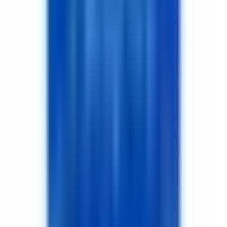
Dil
:
Türkçe
Aktif İlan
:
25
Hemen Ara
MÖ
Mahmut Özyurt
Özyurt Gayrimenkul
Merkez/Aksaray
Hemen Ara
Dil
:
Türkçe
Aktif İlan
:
6
Hemen Ara
FA
Fazlı Aslan
YATIRIM EMLAK
Merkez/Aksaray
Hemen Ara
Dil
:
Türkçe
Aktif İlan
:
0
Hemen Ara