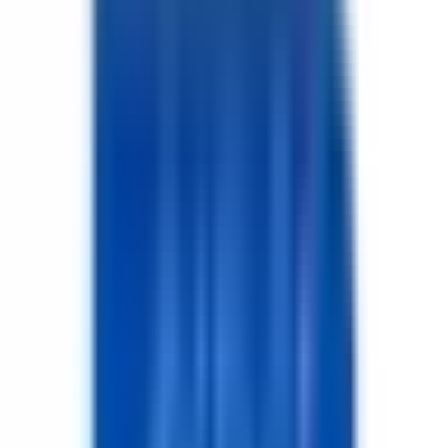
Merkez/Aksaray
Hemen Ara
Dil
:
Türkçe
Aktif İlan
:
24
Ort. Pazarlama Süresi
:
30 - 60
Ort. Satış Fiyatı
:
3.3M ₺
Son 3 Ay İşlemleri
:
8
Hemen Ara
MG
Murat Gökçe
Hayat Gayrimenkul Yatırım Danışmanlık
Merkez/Aksaray
Hemen Ara
Dil
:
Türkçe
Aktif İlan
:
1
Hemen Ara
KU
Kadi̇r Burak Uçkun
TAŞPINAR GAYRİMENKUL