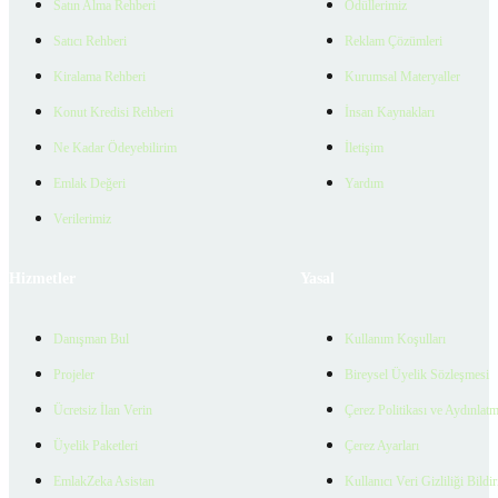
Satın Alma Rehberi
Ödüllerimiz
Satıcı Rehberi
Reklam Çözümleri
Kiralama Rehberi
Kurumsal Materyaller
Konut Kredisi Rehberi
İnsan Kaynakları
Ne Kadar Ödeyebilirim
İletişim
Emlak Değeri
Yardım
Verilerimiz
Hizmetler
Yasal
Danışman Bul
Kullanım Koşulları
Projeler
Bireysel Üyelik Sözleşmesi
Ücretsiz İlan Verin
Çerez Politikası ve Aydınlat
Üyelik Paketleri
Çerez Ayarları
EmlakZeka Asistan
Kullanıcı Veri Gizliliği Bildi