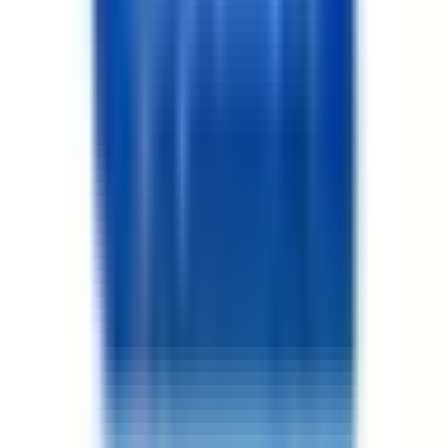
8 bölge için danışman adetleri
Merkez Emlak Danışmanları
22
Danışman
Ağaçören Emlak Danışmanları
Eskil Emlak Danışmanları
Gülağaç Emlak Danışmanları
Güzelyurt Emlak Danışmanları
Ortaköy Emlak Danışmanları
Sarıyahşi Emlak Danışmanları
Sultanhanı Emlak Danışmanları
Temmuz Ayında
En fazla işlem yapan danışmanlar
Turan Çakar
Re/max Hür
Hacı Battal Yılmaz
YILMAZ GAYRİMENKUL
Uğur Erdal
Good İnvest Gayrimenkul
4
Adem Yilmaz
YILMAZ GAYRİMENKUL
İlgili Sayfalar