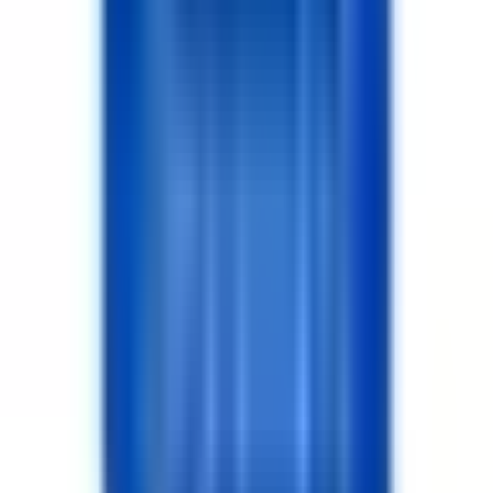
ŞEVKET ASLAN GAYRİMENKUL
Merkez/Aksaray
Hemen Ara
Dil
:
Türkçe
Aktif İlan
:
0
Hemen Ara
EA
Ertan Akıncı
Akıncı Gayrimenkul
Merkez/Aksaray
Hemen Ara
Dil
:
Türkçe
Aktif İlan
:
0
Hemen Ara
1
2
Sonraki
Aksaray Bölgeleri Danışman Adetleri