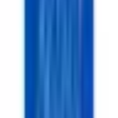
Merkez/Aksaray
Hemen Ara
Dil
:
Türkçe
Aktif İlan
:
0
Hemen Ara
YI
Yusuf Baki̇ İzgi̇
TAŞPINAR GAYRİMENKUL
Merkez/Aksaray
Hemen Ara
Dil
:
Türkçe
Aktif İlan
:
0
Hemen Ara
FU
Fatih Ulu
AKSARAY ULU GAYRİMENKUL
Merkez/Aksaray
Hemen Ara