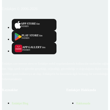
Emlakjet © 2006-2026
APP STORE
'dan
İNDİRİN
PLAY STORE
'dan
İNDİRİN
APP GALLERY
'den
İNDİRİN
Emlakjet.com internet sitesi ve Emlakjet mobil uygulamalarında kullanıcılar tarafından sağlana
ilan, bilgi, içerik ve görselin gerçekliği, orijinalliği, güvenilirliği ve doğruluğuna ilişkin soru
içerikleri giren kullanıcıya ait olup, Emlakjet'in bu hususlarla ilgili herhangi bir sorumluluğu
bulunmamaktadır.
Kaynaklar
Emlakjet Hakkında
Emlakjet Blog
Hakkımızda