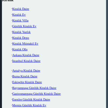
Kiralık Daire
Kiralık Ev
Kiralık Villa
Günlük Kiralık Ev
Kiralık Yazlık
Kiralık Depo
Kiralık Müstakil Ev
Kiralık Ofis
Ankara Kiralık Daire
İstanbul Kiralık Daire
Antalya Kiralık Daire
Bursa Kiralık Daire
Eskişehir Kiralık Daire
Bayrampaşa Günlük Kiralık Daire
Gaziosmanpaşa Günlük Kiralık Daire
Esenler Günlük Kiralık Daire
Mersin Günlük Kiralık Ev