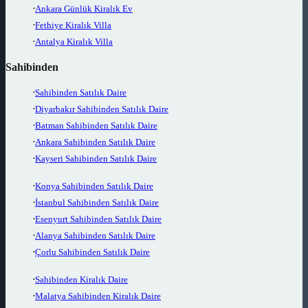
Ankara Günlük Kiralık Ev
Fethiye Kiralık Villa
Antalya Kiralık Villa
Sahibinden
Sahibinden Satılık Daire
Diyarbakır Sahibinden Satılık Daire
Batman Sahibinden Satılık Daire
Ankara Sahibinden Satılık Daire
Kayseri Sahibinden Satılık Daire
Konya Sahibinden Satılık Daire
İstanbul Sahibinden Satılık Daire
Esenyurt Sahibinden Satılık Daire
Alanya Sahibinden Satılık Daire
Çorlu Sahibinden Satılık Daire
Sahibinden Kiralık Daire
Malatya Sahibinden Kiralık Daire