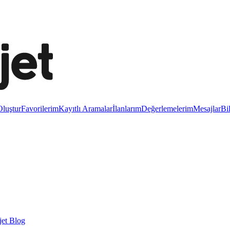
luştur
Favorilerim
Kayıtlı Aramalar
İlanlarım
Değerlemelerim
Mesajlar
Bi
et Blog