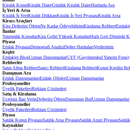
Kiralık Konut
Kiralık Daire
Günlük Kiralık Daire
Haritada Ara
İş Yeri & Arsa
Kiralık İş Yeri
Kiralık Dükkan
Kiralık İş Yeri Piyasası
Kiralık Arsa
Kiracı Araçları
Kira Değerini Öğren
Ne Kadar Ödeyebilirim
Kiralama Rehberi
Emlakj
İlanlar
Yatırımlık Konutlar
Kira Geliri Yüksek Konutlar
Hızlı Geri Dönüşlü K
Piyasa
Emlak Piyasası
Demografi Analizi
Değer Haritaları
Verilerimiz
Keşfet
Emlakjet Blog
Uzman Danışmanlar
GYF (Gayrimenkul Yatırım Fonu)
Rehberler
Satın Alma Rehberi
Satıcı Rehberi
Kiralama Rehberi
Konut Kredisi Re
Danışman Ara
Emlak Danışmanları
Emlak Ofisleri
Uzman Danışmanlar
Profesyoneller
Üyelik Paketleri
Reklam Çözümleri
Satış & Kiralama
Ücretsiz İlan Verin
Değerini Öğren
Danışman Bul
Uzman Danışmanlar
Profesyoneller
Üyelik Paketleri
Reklam Çözümleri
Piyasa
Satılık Konut Piyasası
Satılık Arsa Piyasası
Satılık Arazi Piyasası
Satılı
Kaynaklar