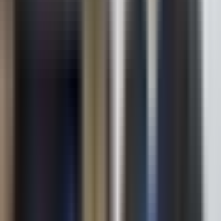
Arı Emlak
Merkez/Kırklareli
Hemen Ara
Dil
:
Türkçe
Aktif İlan
:
17
Hemen Ara
HA
Hasan Atabey
Mert Yapı İnşaat Gayrimenkul
Lüleburgaz/Kırklareli
Hemen Ara
Dil
:
Türkçe
Aktif İlan
:
0
Hemen Ara
BK
Betül Kalenderoğlu
ENTAŞ BUHARA GAYRİMENKUL