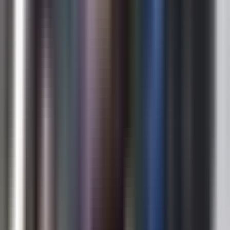
Hemen Ara
1
2
3
4
5
...
7
Sonraki
Kırklareli Bölgeleri Danışman Adetleri
8 bölge için danışman adetleri
Merkez Emlak Danışmanları
69
Danışman
Lüleburgaz Emlak Danışmanları
39
Danışman
Pınarhisar Emlak Danışmanları
8
Danışman
Babaeski Emlak Danışmanları
5
Danışman
Vize Emlak Danışmanları
5
Danışman
Demirköy Emlak Danışmanları
4
Danışman
Kofçaz Emlak Danışmanları
4
Danışman
Pehlivanköy Emlak Danışmanları
2
Danışman