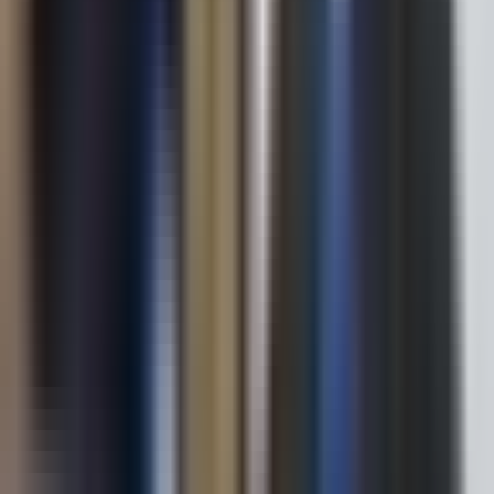
Pınarhisar/Kırklareli
Hemen Ara
Dil
:
Türkçe
Aktif İlan
:
2
Hemen Ara
SD
Savaş Değirmenci
NEWCITY EMLAK
Merkez/Kırklareli
Hemen Ara
Dil
:
Türkçe
Aktif İlan
:
70
Hemen Ara
ÇÖ
Çi̇ğdem Öztaş
PREMIUM OFİS
REMAX SELECT
Merkez/Kırklareli
PREMIUM OFİS
Hemen Ara