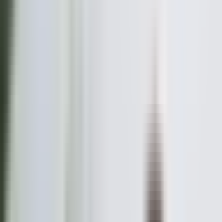
Üyelik Paketleri
Reklam Çözümleri
Satış & Kiralama
Ücretsiz İlan Verin
Değerini Öğren
Danışman Bul
Uzman
Danışmanlar
Profesyoneller
Üyelik Paketleri
Reklam Çözümleri
Piyasa
Satılık Konut Piyasası
Satılık Arsa Piyasası
Satılık Arazi
Piyasası
Satılık İş Yeri Piyasası
Kaynaklar
Satıcı Rehberi
Emlakjet Blog
Ana Sayfa
Emlak Danışmanları
Kırklareli Emlak Danışmanları
Bölge
Uzmanlık
Sırala
Kırklareli Emlak Danışmanları
136
danışman bulundu