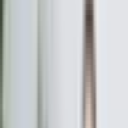
Danışmanlar
Ofisler
Bölge
:
Kırklareli
Uzmanlık
:
Tümü
Sıralama
:
Önerilen
Bölge
:
Kırklareli
Uzmanlık
:
Tümü
Sıralama
:
Önerilen
Uzman Emlak Danışmanları
Bölgenizdeki en deneyimli uzman emlak danışmanlarını keşfedin.
Profesyonel danışmanlık hizmeti alarak emlak alım satım sürecinizi
kolaylaştırın.
Daha Fazla Bilgi Al
Sadık Başçiçek
PREMIUM OFİS
Güler Gayrimenkul
Lüleburgaz/Kırklareli
PREMIUM OFİS
Hemen Ara