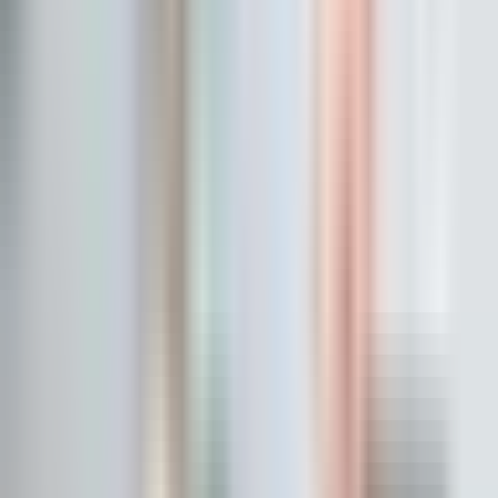
Hemen Ara
Dil
:
Türkçe
Aktif İlan
:
30
Hemen Ara
BG
Buse Yörük Gürbüz
İhsanoğlu Emlak Gayrimenkul
Merkez/Kırklareli
Hemen Ara
Dil
:
Türkçe
Aktif İlan
:
39
Hemen Ara
ES
Erhan Sapmaz
ERHAN EMLAK İNŞAAT
Vize/Kırklareli
Hemen Ara
Dil
:
Türkçe
Aktif İlan
:
27