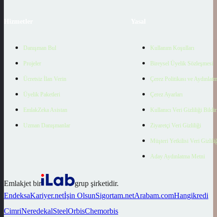
Hizmetler
Yasal
Danışman Bul
Kullanım Koşulları
Projeler
Bireysel Üyelik Sözleşmesi
Ücretsiz İlan Verin
Çerez Politikası ve Aydınlat
Üyelik Paketleri
Çerez Ayarları
EmlakZeka Asistan
Kullanıcı Veri Gizliliği Bildi
Uzman Danışmanlar
Ziyaretçi Veri Gizliliği
Müşteri Yetkilisi Veri Gizlili
Aday Aydınlatma Metni
Emlakjet bir
grup şirketidir.
Endeksa
Kariyer.net
İşin Olsun
Sigortam.net
Arabam.com
Hangikredi
Cimri
Neredekal
SteelOrbis
Chemorbis