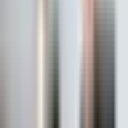
Ort. Pazarlama Süresi
:
0 - 30
Ort. Satış Fiyatı
:
4.0M ₺
Son 3 Ay İşlemleri
:
8
Hemen Ara
UÇ
Utku Berkant Çetiner
UTKU GAYRİMENKUL BABAESKİ
Babaeski/Kırklareli
Hemen Ara
Dil
:
Türkçe
Aktif İlan
:
73
Hemen Ara
OK
Orhan Kılıç
KOLAY TAPU
Lüleburgaz/Kırklareli
Hemen Ara
Dil
:
Türkçe
Aktif İlan
:
32