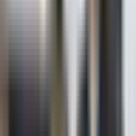
Hemen Ara
SD
Salih Durmuş
LİDER EMLAK & DEKORASYON
Pınarhisar/Kırklareli
Hemen Ara
Dil
:
Türkçe
Aktif İlan
:
11
Hemen Ara
KB
Kazım Boyraz
Poyraz Arsa Gayrimenkul
Pınarhisar/Kırklareli
Hemen Ara
Dil
:
Türkçe
Aktif İlan
:
28
Hemen Ara
HÖ
Hayati Özcan