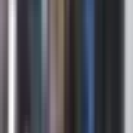
Ort. Pazarlama Süresi
:
30 - 60
Ort. Satış Fiyatı
:
5.1M ₺
Son 3 Ay İşlemleri
:
5
Hemen Ara
MB
Mehmet Reşat Bayar
Global Gayrimenkul Lüleburgaz
Lüleburgaz/Kırklareli
Hemen Ara
Dil
:
Türkçe
Aktif İlan
:
40
Hemen Ara
FY
Fuat Yaşa
YAŞA EMLAK
Vize/Kırklareli
Hemen Ara
Dil
:
Türkçe
Aktif İlan
:
19