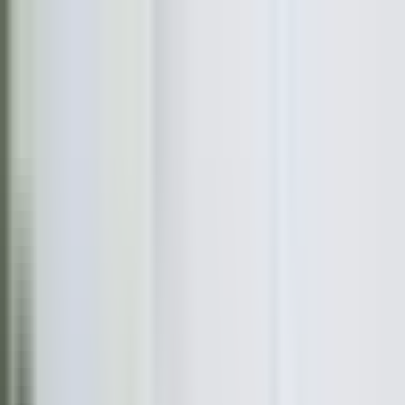
Semt, danışman, ofis ara...
Değerini Öğren
İlan Ver
Giriş Yap
Hesap Oluştur
Giriş Yap
Hesap
Oluştur
Favorilerim
Kayıtlı
Aramalar
İlanlarım
Değerlemelerim
Mesajlar
Bildirimler
Geri Bildirim
Semt, danışman, ofis ara...
Satılık
Kiralık
Yatırım
Danışmanlar
Sat
Konut
Satılık Konut
Satılık Daire
Yeni İlanlar
Haritada Ara
İş Yeri & Arsa
Satılık İş Yeri
Satılık Dükkan
Satılık Arsa
Satılık Tarla
Projeler
Tüm Projeler
Ankara Konut Projeleri
Yeni Projeler
Kaynaklar