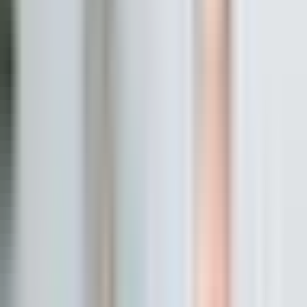
Merkez/Kırklareli
Hemen Ara
Dil
:
Türkçe
Aktif İlan
:
18
Hemen Ara
KO
Kalender Gayri̇menkul Degerleme Ofi̇si̇
Kalender Gayrimenkul
Merkez/Kırklareli
Hemen Ara
Dil
:
Türkçe
Aktif İlan
:
2
Hemen Ara
AE
Adim Emlak
ADIM EMLAK
Merkez/Kırklareli