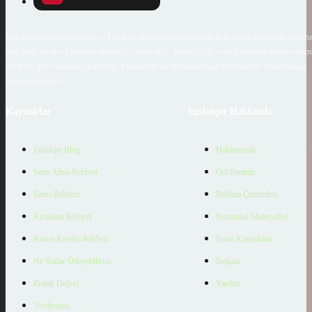
Emlakjet.com internet sitesi ve Emlakjet mobil uygulamalarında kullanıcılar tarafından sağlana
ilan, bilgi, içerik ve görselin gerçekliği, orijinalliği, güvenilirliği ve doğruluğuna ilişkin soru
içerikleri giren kullanıcıya ait olup, Emlakjet'in bu hususlarla ilgili herhangi bir sorumluluğu
bulunmamaktadır.
Kaynaklar
Emlakjet Hakkında
Emlakjet Blog
Hakkımızda
Satın Alma Rehberi
Ödüllerimiz
Satıcı Rehberi
Reklam Çözümleri
Kiralama Rehberi
Kurumsal Materyaller
Konut Kredisi Rehberi
İnsan Kaynakları
Ne Kadar Ödeyebilirim
İletişim
Emlak Değeri
Yardım
Verilerimiz