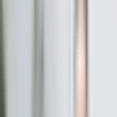
PREMIUM OFİS
Dil
:
Türkçe
Aktif İlan
:
18
Ort. Pazarlama Süresi
:
0 - 30
Ort. Satış Fiyatı
:
3.2M ₺
Son 3 Ay İşlemleri
:
14
Hemen Ara
Murat Özcan
NOKTA EMLAK KIRKLARELİ
Merkez/Kırklareli
Hemen Ara
Dil
:
Türkçe
Aktif İlan
:
9
Ort. Pazarlama Süresi
:
0 - 30
Ort. Satış Fiyatı
:
5.9M ₺
Son 3 Ay İşlemleri
:
13
Hemen Ara
YY
Yavuzlar Yapı Gayrimenkul Doğal Yaşam
SEYHAN YAVUZ GAYRİMENKUL