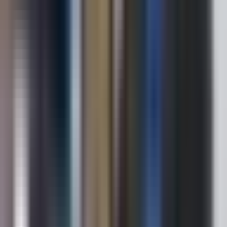
PREMIUM OFİS
Dil
:
Türkçe
Aktif İlan
:
0
Hemen Ara
SN
Suphi Nalkiran
Zengin Gayrimenkul
Kofçaz/Kırklareli
Hemen Ara
Dil
:
Türkçe
Aktif İlan
:
1
Hemen Ara
Önder Yıldırım
LİDERSAN YAPI VE GAYRİMENKUL
Lüleburgaz/Kırklareli
Hemen Ara
Dil
:
Türkçe
Aktif İlan
:
32