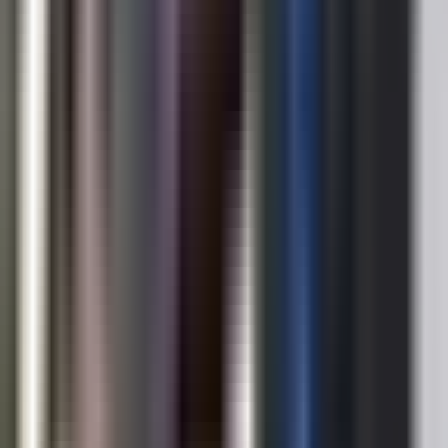
Temmuz Ayında
En fazla işlem yapan danışmanlar
Turan Çakar
Re/max Hür
Hacı Battal Yılmaz
YILMAZ GAYRİMENKUL
Uğur Erdal
Good İnvest Gayrimenkul
4
Adem Yilmaz
YILMAZ GAYRİMENKUL
İlgili Sayfalar
Kırklareli Satılık Konut
Kırklareli Satılık konut ilanları
Kırklareli Kiralık Konut
Kırklareli Kiralık konut ilanları
Kırklareli Emlak Piyasası
Kırklareli Emlak fiyat trendlerini görün