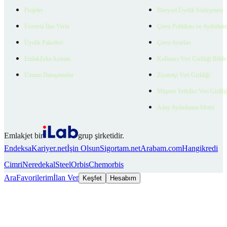
Projeler
Bireysel Üyelik Sözleşmesi
Ücretsiz İlan Verin
Çerez Politikası ve Aydınlat
Üyelik Paketleri
Çerez Ayarları
EmlakZeka Asistan
Kullanıcı Veri Gizliliği Bildi
Uzman Danışmanlar
Ziyaretçi Veri Gizliliği
Müşteri Yetkilisi Veri Gizlili
Aday Aydınlatma Metni
Emlakjet bir
grup şirketidir.
Endeksa
Kariyer.net
İşin Olsun
Sigortam.net
Arabam.com
Hangikredi
Cimri
Neredekal
SteelOrbis
Chemorbis
Ara
Favorilerim
İlan Ver
Keşfet
Hesabım