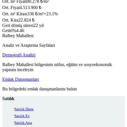
Ort. m² Fiyatı
90.278 ₺/m²
Ort. Fiyat
4.513.900 ₺
Ort. m² Kirası
336 ₺/m²
+
23.1
%
Ort. Kira
22.824 ₺
Geri dönüş süresi
22 yıl
Getiri
%4.46
Balbey Mahallesi
Analiz ve Araştırma Sayfaları
Demografi Analizi
Balbey Mahallesi bölgesinin nüfus, eğitim ve sosyoekonomik
yapısını inceleyin
Emlak Danışmanları
Bu bölgedeki emlak danışmanlarını bulun
Satılık
Satılık Daire
Satılık Ev
Satılık Arsa