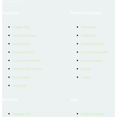
bulunmamaktadır.
Kaynaklar
Emlakjet Hakkında
Emlakjet Blog
Hakkımızda
Satın Alma Rehberi
Ödüllerimiz
Satıcı Rehberi
Reklam Çözümleri
Kiralama Rehberi
Kurumsal Materyaller
Konut Kredisi Rehberi
İnsan Kaynakları
Ne Kadar Ödeyebilirim
İletişim
Emlak Değeri
Yardım
Verilerimiz
Hizmetler
Yasal
Danışman Bul
Kullanım Koşulları