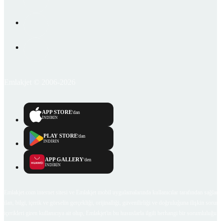
Emlakjet © 2006-2026
APP STORE
'dan
İNDİRİN
PLAY STORE
'dan
İNDİRİN
APP GALLERY
'den
İNDİRİN
Emlakjet.com internet sitesi ve Emlakjet mobil uygulamalarında kullanıcılar tarafından sağlana
ilan, bilgi, içerik ve görselin gerçekliği, orijinalliği, güvenilirliği ve doğruluğuna ilişkin soru
içerikleri giren kullanıcıya ait olup, Emlakjet'in bu hususlarla ilgili herhangi bir sorumluluğu