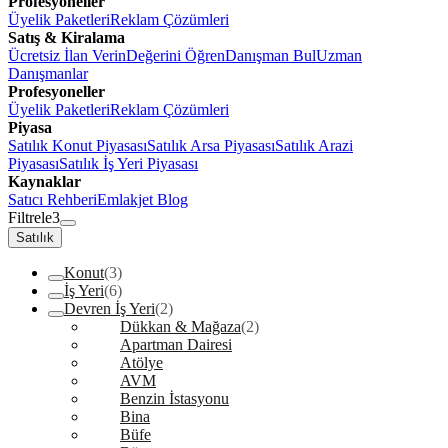
Profesyoneller
Üyelik Paketleri
Reklam Çözümleri
Satış & Kiralama
Ücretsiz İlan Verin
Değerini Öğren
Danışman Bul
Uzman
Danışmanlar
Profesyoneller
Üyelik Paketleri
Reklam Çözümleri
Piyasa
Satılık Konut Piyasası
Satılık Arsa Piyasası
Satılık Arazi
Piyasası
Satılık İş Yeri Piyasası
Kaynaklar
Satıcı Rehberi
Emlakjet Blog
Filtrele
3
Satılık
Konut
(3)
İş Yeri
(6)
Devren İş Yeri
(2)
Dükkan & Mağaza
(2)
Apartman Dairesi
Atölye
AVM
Benzin İstasyonu
Bina
Büfe