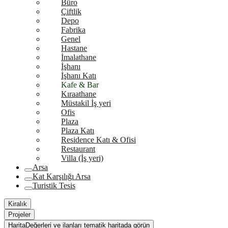
Büro
Çiftlik
Depo
Fabrika
Genel
Hastane
İmalathane
İşhanı
İşhanı Katı
Kafe & Bar
Kıraathane
Müstakil İş yeri
Ofis
Plaza
Plaza Katı
Residence Katı & Ofisi
Restaurant
Villa (İş yeri)
Arsa
Kat Karşılığı Arsa
Turistik Tesis
Kiralık
Projeler
Harita
Değerleri ve ilanları tematik haritada görün