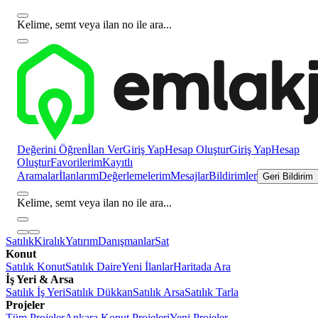
Kelime, semt veya ilan no ile ara...
Değerini Öğren
İlan Ver
Giriş Yap
Hesap Oluştur
Giriş Yap
Hesap
Oluştur
Favorilerim
Kayıtlı
Aramalar
İlanlarım
Değerlemelerim
Mesajlar
Bildirimler
Geri Bildirim
Kelime, semt veya ilan no ile ara...
Satılık
Kiralık
Yatırım
Danışmanlar
Sat
Konut
Satılık Konut
Satılık Daire
Yeni İlanlar
Haritada Ara
İş Yeri & Arsa
Satılık İş Yeri
Satılık Dükkan
Satılık Arsa
Satılık Tarla
Projeler
Tüm Projeler
Ankara Konut Projeleri
Yeni Projeler