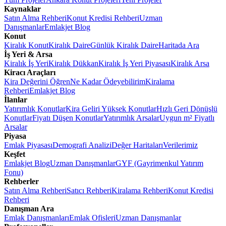
Kaynaklar
Satın Alma Rehberi
Konut Kredisi Rehberi
Uzman
Danışmanlar
Emlakjet Blog
Konut
Kiralık Konut
Kiralık Daire
Günlük Kiralık Daire
Haritada Ara
İş Yeri & Arsa
Kiralık İş Yeri
Kiralık Dükkan
Kiralık İş Yeri Piyasası
Kiralık Arsa
Kiracı Araçları
Kira Değerini Öğren
Ne Kadar Ödeyebilirim
Kiralama
Rehberi
Emlakjet Blog
İlanlar
Yatırımlık Konutlar
Kira Geliri Yüksek Konutlar
Hızlı Geri Dönüşlü
Konutlar
Fiyatı Düşen Konutlar
Yatırımlık Arsalar
Uygun m² Fiyatlı
Arsalar
Piyasa
Emlak Piyasası
Demografi Analizi
Değer Haritaları
Verilerimiz
Keşfet
Emlakjet Blog
Uzman Danışmanlar
GYF (Gayrimenkul Yatırım
Fonu)
Rehberler
Satın Alma Rehberi
Satıcı Rehberi
Kiralama Rehberi
Konut Kredisi
Rehberi
Danışman Ara
Emlak Danışmanları
Emlak Ofisleri
Uzman Danışmanlar