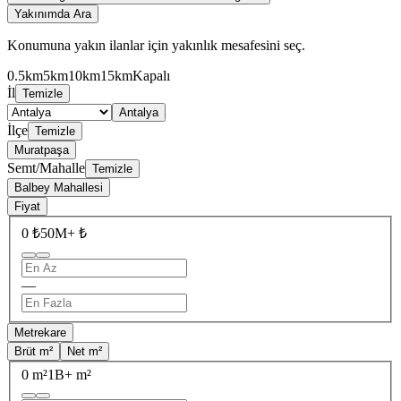
Yakınımda Ara
Konumuna yakın ilanlar için yakınlık mesafesini seç.
0.5km
5km
10km
15km
Kapalı
İl
Temizle
Antalya
İlçe
Temizle
Muratpaşa
Semt/Mahalle
Temizle
Balbey Mahallesi
Fiyat
0 ₺
50M+ ₺
—
Metrekare
Brüt m²
Net m²
0 m²
1B+ m²