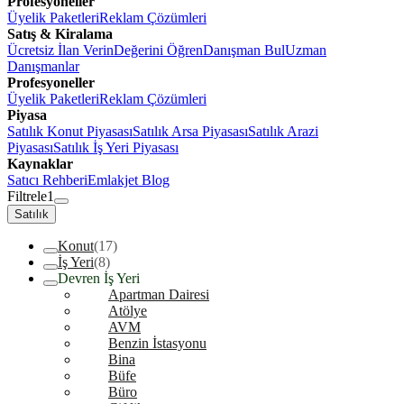
Profesyoneller
Üyelik Paketleri
Reklam Çözümleri
Satış & Kiralama
Ücretsiz İlan Verin
Değerini Öğren
Danışman Bul
Uzman
Danışmanlar
Profesyoneller
Üyelik Paketleri
Reklam Çözümleri
Piyasa
Satılık Konut Piyasası
Satılık Arsa Piyasası
Satılık Arazi
Piyasası
Satılık İş Yeri Piyasası
Kaynaklar
Satıcı Rehberi
Emlakjet Blog
Filtrele
1
Satılık
Konut
(17)
İş Yeri
(8)
Devren İş Yeri
Apartman Dairesi
Atölye
AVM
Benzin İstasyonu
Bina
Büfe
Büro