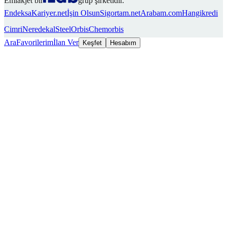
Emlakjet bir
grup şirketidir.
Endeksa
Kariyer.net
İşin Olsun
Sigortam.net
Arabam.com
Hangikredi
Cimri
Neredekal
SteelOrbis
Chemorbis
Ara
Favorilerim
İlan Ver
Keşfet
Hesabım