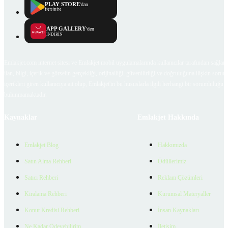
PLAY STORE
'dan
İNDİRİN
APP GALLERY
'den
İNDİRİN
Emlakjet.com internet sitesi ve Emlakjet mobil uygulamalarında kullanıcılar tarafından sağlana
ilan, bilgi, içerik ve görselin gerçekliği, orijinalliği, güvenilirliği ve doğruluğuna ilişkin soru
içerikleri giren kullanıcıya ait olup, Emlakjet'in bu hususlarla ilgili herhangi bir sorumluluğu
bulunmamaktadır.
Kaynaklar
Emlakjet Hakkında
Emlakjet Blog
Hakkımızda
Satın Alma Rehberi
Ödüllerimiz
Satıcı Rehberi
Reklam Çözümleri
Kiralama Rehberi
Kurumsal Materyaller
Konut Kredisi Rehberi
İnsan Kaynakları
Ne Kadar Ödeyebilirim
İletişim