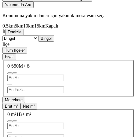
Yakınımda Ara
Konumuna yakın ilanlar için yakınlık mesafesini seç.
0.5km
5km
10km
15km
Kapalı
İl
Temizle
Bingöl
İlçe
Tüm İlçeler
Fiyat
0 ₺
50M+ ₺
—
Metrekare
Brüt m²
Net m²
0 m²
1B+ m²
—