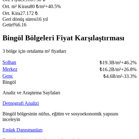
Ort. m² Kirası
80 ₺/m²
+
40.5
%
Ort. Kira
27.172 ₺
Geri dönüş süresi
16 yıl
Getiri
%6.16
Bingöl Bölgeleri Fiyat Karşılaştırması
3 bölge için ortalama m² fiyatları
Solhan
₺
19.3B/m²
+
46.2
%
Merkez
₺
16.2B/m²
+
26.8
%
Genç
₺
4.6B/m²
-33.3
%
Bingöl
Analiz ve Araştırma Sayfaları
Demografi Analizi
Bingöl bölgesinin nüfus, eğitim ve sosyoekonomik yapısını
inceleyin
Emlak Danışmanları