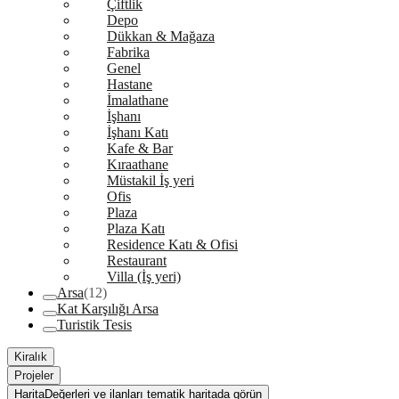
Çiftlik
Depo
Dükkan & Mağaza
Fabrika
Genel
Hastane
İmalathane
İşhanı
İşhanı Katı
Kafe & Bar
Kıraathane
Müstakil İş yeri
Ofis
Plaza
Plaza Katı
Residence Katı & Ofisi
Restaurant
Villa (İş yeri)
Arsa
(12)
Kat Karşılığı Arsa
Turistik Tesis
Kiralık
Projeler
Harita
Değerleri ve ilanları tematik haritada görün