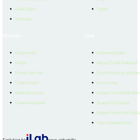
Emlak Değeri
Yardım
Verilerimiz
Hizmetler
Yasal
Danışman Bul
Kullanım Koşulları
Projeler
Bireysel Üyelik Sözleşmesi
Ücretsiz İlan Verin
Çerez Politikası ve Aydınlat
Üyelik Paketleri
Çerez Ayarları
EmlakZeka Asistan
Kullanıcı Veri Gizliliği Bildi
Uzman Danışmanlar
Ziyaretçi Veri Gizliliği
Müşteri Yetkilisi Veri Gizlili
Aday Aydınlatma Metni