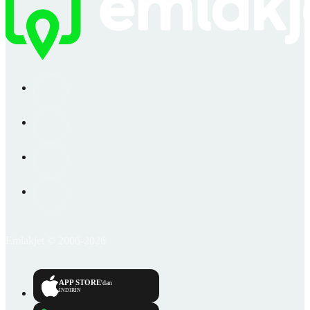
Emlakjet © 2006-2026
APP STORE
'dan
İNDİRİN