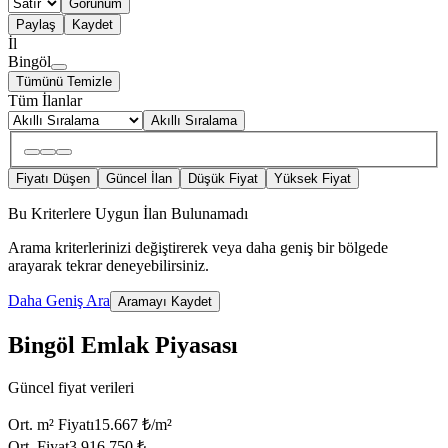
Görünüm
Paylaş
Kaydet
İl
Bingöl
Tümünü Temizle
Tüm İlanlar
Akıllı Sıralama
Fiyatı Düşen
Güncel İlan
Düşük Fiyat
Yüksek Fiyat
Bu Kriterlere Uygun İlan Bulunamadı
Arama kriterlerinizi değiştirerek veya daha geniş bir bölgede
arayarak tekrar deneyebilirsiniz.
Daha Geniş Ara
Aramayı Kaydet
Bingöl Emlak Piyasası
Güncel fiyat verileri
Ort. m² Fiyatı
15.667 ₺/m²
Ort. Fiyat
3.916.750 ₺