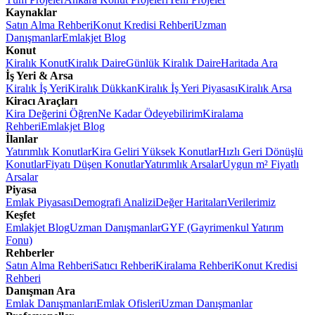
Kaynaklar
Satın Alma Rehberi
Konut Kredisi Rehberi
Uzman
Danışmanlar
Emlakjet Blog
Konut
Kiralık Konut
Kiralık Daire
Günlük Kiralık Daire
Haritada Ara
İş Yeri & Arsa
Kiralık İş Yeri
Kiralık Dükkan
Kiralık İş Yeri Piyasası
Kiralık Arsa
Kiracı Araçları
Kira Değerini Öğren
Ne Kadar Ödeyebilirim
Kiralama
Rehberi
Emlakjet Blog
İlanlar
Yatırımlık Konutlar
Kira Geliri Yüksek Konutlar
Hızlı Geri Dönüşlü
Konutlar
Fiyatı Düşen Konutlar
Yatırımlık Arsalar
Uygun m² Fiyatlı
Arsalar
Piyasa
Emlak Piyasası
Demografi Analizi
Değer Haritaları
Verilerimiz
Keşfet
Emlakjet Blog
Uzman Danışmanlar
GYF (Gayrimenkul Yatırım
Fonu)
Rehberler
Satın Alma Rehberi
Satıcı Rehberi
Kiralama Rehberi
Konut Kredisi
Rehberi
Danışman Ara
Emlak Danışmanları
Emlak Ofisleri
Uzman Danışmanlar