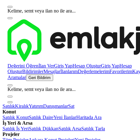
Kelime, semt veya ilan no ile ara...
Değerini Öğren
İlan Ver
Giriş Yap
Hesap Oluştur
Giriş Yap
Hesap
Oluştur
Bildirimler
Mesajlar
İlanlarım
Değerlemelerim
Favorilerim
Kayı
Aramalar
Geri Bildirim
Kelime, semt veya ilan no ile ara...
Satılık
Kiralık
Yatırım
Danışmanlar
Sat
Konut
Satılık Konut
Satılık Daire
Yeni İlanlar
Haritada Ara
İş Yeri & Arsa
Satılık İş Yeri
Satılık Dükkan
Satılık Arsa
Satılık Tarla
Projeler
Tüm Projeler
Ankara Konut Projeleri
Yeni Projeler