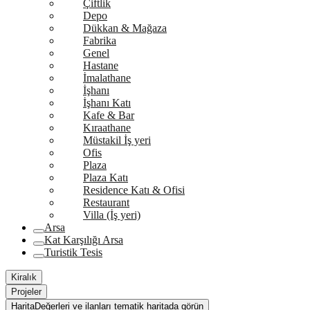
Çiftlik
Depo
Dükkan & Mağaza
Fabrika
Genel
Hastane
İmalathane
İşhanı
İşhanı Katı
Kafe & Bar
Kıraathane
Müstakil İş yeri
Ofis
Plaza
Plaza Katı
Residence Katı & Ofisi
Restaurant
Villa (İş yeri)
Arsa
Kat Karşılığı Arsa
Turistik Tesis
Kiralık
Projeler
Harita
Değerleri ve ilanları tematik haritada görün