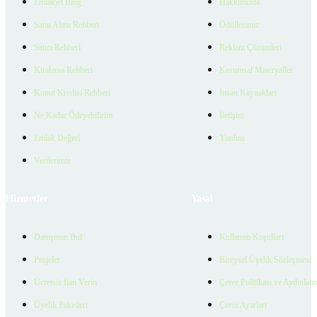
Emlakjet Blog
Hakkımızda
Satın Alma Rehberi
Ödüllerimiz
Satıcı Rehberi
Reklam Çözümleri
Kiralama Rehberi
Kurumsal Materyaller
Konut Kredisi Rehberi
İnsan Kaynakları
Ne Kadar Ödeyebilirim
İletişim
Emlak Değeri
Yardım
Verilerimiz
Hizmetler
Yasal
Danışman Bul
Kullanım Koşulları
Projeler
Bireysel Üyelik Sözleşmesi
Ücretsiz İlan Verin
Çerez Politikası ve Aydınlat
Üyelik Paketleri
Çerez Ayarları