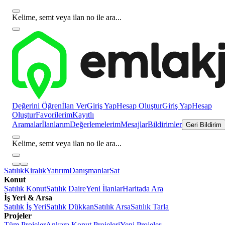
Kelime, semt veya ilan no ile ara...
Değerini Öğren
İlan Ver
Giriş Yap
Hesap Oluştur
Giriş Yap
Hesap
Oluştur
Favorilerim
Kayıtlı
Aramalar
İlanlarım
Değerlemelerim
Mesajlar
Bildirimler
Geri Bildirim
Kelime, semt veya ilan no ile ara...
Satılık
Kiralık
Yatırım
Danışmanlar
Sat
Konut
Satılık Konut
Satılık Daire
Yeni İlanlar
Haritada Ara
İş Yeri & Arsa
Satılık İş Yeri
Satılık Dükkan
Satılık Arsa
Satılık Tarla
Projeler
Tüm Projeler
Ankara Konut Projeleri
Yeni Projeler