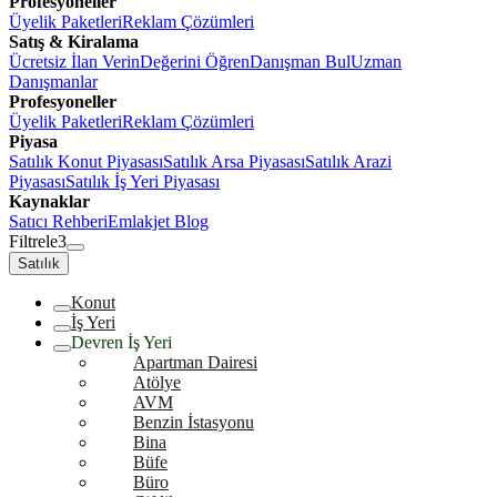
Profesyoneller
Üyelik Paketleri
Reklam Çözümleri
Satış & Kiralama
Ücretsiz İlan Verin
Değerini Öğren
Danışman Bul
Uzman
Danışmanlar
Profesyoneller
Üyelik Paketleri
Reklam Çözümleri
Piyasa
Satılık Konut Piyasası
Satılık Arsa Piyasası
Satılık Arazi
Piyasası
Satılık İş Yeri Piyasası
Kaynaklar
Satıcı Rehberi
Emlakjet Blog
Filtrele
3
Satılık
Konut
İş Yeri
Devren İş Yeri
Apartman Dairesi
Atölye
AVM
Benzin İstasyonu
Bina
Büfe
Büro