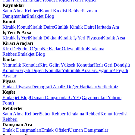
Kaynaklar
Satın Alma Rehberi
Konut Kredisi Rehberi
Uzman
Danışmanlar
Emlakjet Blog
Konut
Kiralık Konut
Kiralık Daire
Günlük Kiralık Daire
Haritada Ara
İş Yeri & Arsa
Kiralık İş Yeri
Kiralık Dükkan
Kiralık İş Yeri Piyasası
Kiralık Arsa
Kiracı Araçları
Kira Değerini Öğren
Ne Kadar Ödeyebilirim
Kiralama
Rehberi
Emlakjet Blog
İlanlar
Yatırımlık Konutlar
Kira Geliri Yüksek Konutlar
Hızlı Geri Dönüşlü
Konutlar
Fiyatı Düşen Konutlar
Yatırımlık Arsalar
Uygun m² Fiyatlı
Arsalar
Piyasa
Emlak Piyasası
Demografi Analizi
Değer Haritaları
Verilerimiz
Keşfet
Emlakjet Blog
Uzman Danışmanlar
GYF (Gayrimenkul Yatırım
Fonu)
Rehberler
Satın Alma Rehberi
Satıcı Rehberi
Kiralama Rehberi
Konut Kredisi
Rehberi
Danışman Ara
Emlak Danışmanları
Emlak Ofisleri
Uzman Danışmanlar