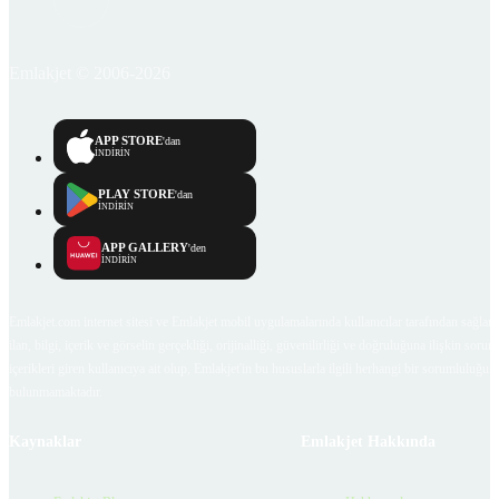
Emlakjet © 2006-2026
APP STORE
'dan
İNDİRİN
PLAY STORE
'dan
İNDİRİN
APP GALLERY
'den
İNDİRİN
Emlakjet.com internet sitesi ve Emlakjet mobil uygulamalarında kullanıcılar tarafından sağlana
ilan, bilgi, içerik ve görselin gerçekliği, orijinalliği, güvenilirliği ve doğruluğuna ilişkin soru
içerikleri giren kullanıcıya ait olup, Emlakjet'in bu hususlarla ilgili herhangi bir sorumluluğu
bulunmamaktadır.
Kaynaklar
Emlakjet Hakkında