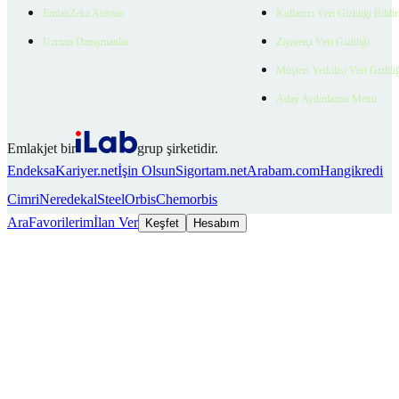
EmlakZeka Asistan
Kullanıcı Veri Gizliliği Bildi
Uzman Danışmanlar
Ziyaretçi Veri Gizliliği
Müşteri Yetkilisi Veri Gizlili
Aday Aydınlatma Metni
Emlakjet bir
grup şirketidir.
Endeksa
Kariyer.net
İşin Olsun
Sigortam.net
Arabam.com
Hangikredi
Cimri
Neredekal
SteelOrbis
Chemorbis
Ara
Favorilerim
İlan Ver
Keşfet
Hesabım