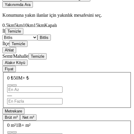
Yakınımda Ara
Konumuna yakın ilanlar için yakınlık mesafesini seç.
0.5km
5km
10km
15km
Kapalı
İl
Temizle
Bitlis
İlçe
Temizle
Ahlat
Semt/Mahalle
Temizle
Alakır Köyü
Fiyat
0 ₺
50M+ ₺
—
Metrekare
Brüt m²
Net m²
0 m²
1B+ m²