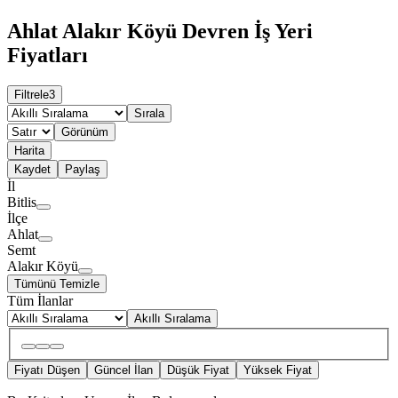
Ahlat Alakır Köyü Devren İş Yeri
Fiyatları
Filtrele
3
Sırala
Görünüm
Harita
Kaydet
Paylaş
İl
Bitlis
İlçe
Ahlat
Semt
Alakır Köyü
Tümünü Temizle
Tüm İlanlar
Akıllı Sıralama
Fiyatı Düşen
Güncel İlan
Düşük Fiyat
Yüksek Fiyat