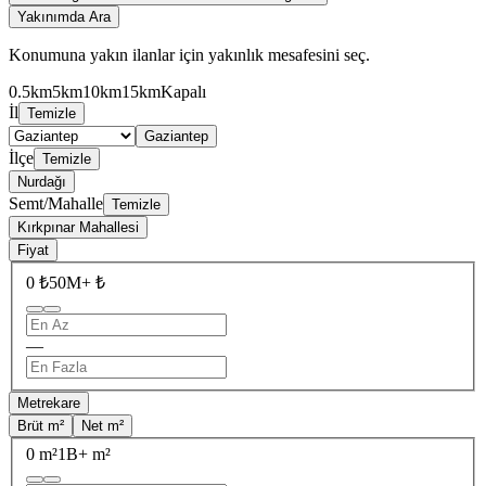
Yakınımda Ara
Konumuna yakın ilanlar için yakınlık mesafesini seç.
0.5km
5km
10km
15km
Kapalı
İl
Temizle
Gaziantep
İlçe
Temizle
Nurdağı
Semt/Mahalle
Temizle
Kırkpınar Mahallesi
Fiyat
0 ₺
50M+ ₺
—
Metrekare
Brüt m²
Net m²
0 m²
1B+ m²