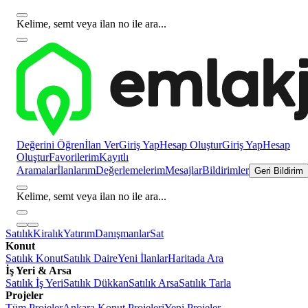
Kelime, semt veya ilan no ile ara...
Değerini Öğren
İlan Ver
Giriş Yap
Hesap Oluştur
Giriş Yap
Hesap
Oluştur
Favorilerim
Kayıtlı
Aramalar
İlanlarım
Değerlemelerim
Mesajlar
Bildirimler
Geri Bildirim
Kelime, semt veya ilan no ile ara...
Satılık
Kiralık
Yatırım
Danışmanlar
Sat
Konut
Satılık Konut
Satılık Daire
Yeni İlanlar
Haritada Ara
İş Yeri & Arsa
Satılık İş Yeri
Satılık Dükkan
Satılık Arsa
Satılık Tarla
Projeler
Tüm Projeler
Ankara Konut Projeleri
Yeni Projeler