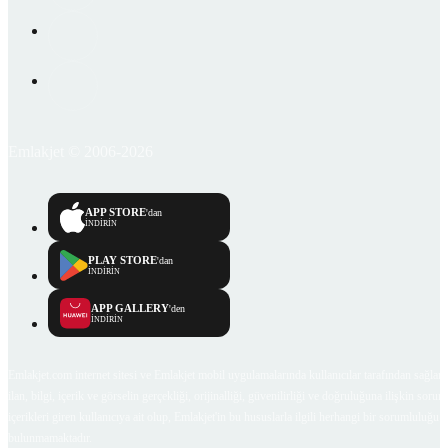
Emlakjet © 2006-2026
APP STORE
'dan
İNDİRİN
PLAY STORE
'dan
İNDİRİN
APP GALLERY
'den
İNDİRİN
Emlakjet.com internet sitesi ve Emlakjet mobil uygulamalarında kullanıcılar tarafından sağlana
ilan, bilgi, içerik ve görselin gerçekliği, orijinalliği, güvenilirliği ve doğruluğuna ilişkin soru
içerikleri giren kullanıcıya ait olup, Emlakjet'in bu hususlarla ilgili herhangi bir sorumluluğu
bulunmamaktadır.