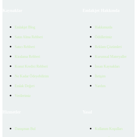
Kaynaklar
Emlakjet Hakkında
Emlakjet Blog
Hakkımızda
Satın Alma Rehberi
Ödüllerimiz
Satıcı Rehberi
Reklam Çözümleri
Kiralama Rehberi
Kurumsal Materyaller
Konut Kredisi Rehberi
İnsan Kaynakları
Ne Kadar Ödeyebilirim
İletişim
Emlak Değeri
Yardım
Verilerimiz
Hizmetler
Yasal
Danışman Bul
Kullanım Koşulları