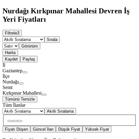
Nurdağı Kırkpınar Mahallesi Devren İş
Yeri Fiyatları
Filtrele
3
Sırala
Görünüm
Harita
Kaydet
Paylaş
İl
Gaziantep
İlçe
Nurdağı
Semt
Kırkpınar Mahallesi
Tümünü Temizle
Tüm İlanlar
Akıllı Sıralama
Fiyatı Düşen
Güncel İlan
Düşük Fiyat
Yüksek Fiyat