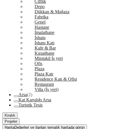
Çiftlik
Depo
Dükkan & Mağaza
Fabrika
Genel
Hastane
İmalathane
İşhanı
İşhanı Katı
Kafe & Bar
Kıraathane
Müstakil İş yeri
Ofis
Plaza
Plaza Katı
Residence Katı & Ofisi
Restaurant
Villa (İş yeri)
Arsa
(2)
Kat Karşılığı Arsa
Turistik Tesis
Kiralık
Projeler
Harita
Değerleri ve ilanları tematik haritada görün