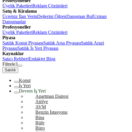
Profesyoneller
Üyelik Paketleri
Reklam Çözümleri
Satış & Kiralama
Ücretsiz İlan Verin
Değerini Öğren
Danışman Bul
Uzman
Danışmanlar
Profesyoneller
Üyelik Paketleri
Reklam Çözümleri
Piyasa
Satılık Konut Piyasası
Satılık Arsa Piyasası
Satılık Arazi
Piyasası
Satılık İş Yeri Piyasası
Kaynaklar
Satıcı Rehberi
Emlakjet Blog
Filtrele
3
Satılık
Konut
İş Yeri
Devren İş Yeri
Apartman Dairesi
Atölye
AVM
Benzin İstasyonu
Bina
Büfe
Büro