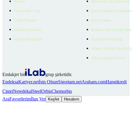
Projeler
Bireysel Üyelik Sözleşmesi
Ücretsiz İlan Verin
Çerez Politikası ve Aydınlat
Üyelik Paketleri
Çerez Ayarları
EmlakZeka Asistan
Kullanıcı Veri Gizliliği Bildi
Uzman Danışmanlar
Ziyaretçi Veri Gizliliği
Müşteri Yetkilisi Veri Gizlili
Aday Aydınlatma Metni
Emlakjet bir
grup şirketidir.
Endeksa
Kariyer.net
İşin Olsun
Sigortam.net
Arabam.com
Hangikredi
Cimri
Neredekal
SteelOrbis
Chemorbis
Ara
Favorilerim
İlan Ver
Keşfet
Hesabım