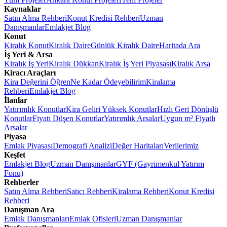
Kaynaklar
Satın Alma Rehberi
Konut Kredisi Rehberi
Uzman
Danışmanlar
Emlakjet Blog
Konut
Kiralık Konut
Kiralık Daire
Günlük Kiralık Daire
Haritada Ara
İş Yeri & Arsa
Kiralık İş Yeri
Kiralık Dükkan
Kiralık İş Yeri Piyasası
Kiralık Arsa
Kiracı Araçları
Kira Değerini Öğren
Ne Kadar Ödeyebilirim
Kiralama
Rehberi
Emlakjet Blog
İlanlar
Yatırımlık Konutlar
Kira Geliri Yüksek Konutlar
Hızlı Geri Dönüşlü
Konutlar
Fiyatı Düşen Konutlar
Yatırımlık Arsalar
Uygun m² Fiyatlı
Arsalar
Piyasa
Emlak Piyasası
Demografi Analizi
Değer Haritaları
Verilerimiz
Keşfet
Emlakjet Blog
Uzman Danışmanlar
GYF (Gayrimenkul Yatırım
Fonu)
Rehberler
Satın Alma Rehberi
Satıcı Rehberi
Kiralama Rehberi
Konut Kredisi
Rehberi
Danışman Ara
Emlak Danışmanları
Emlak Ofisleri
Uzman Danışmanlar