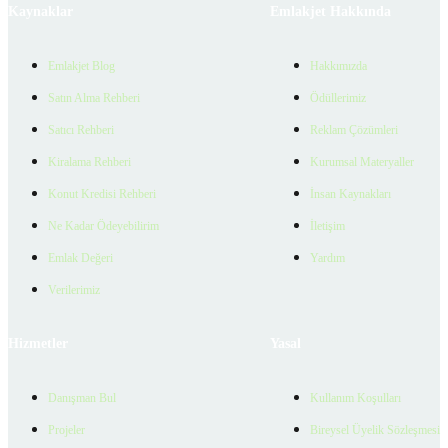
Kaynaklar
Emlakjet Hakkında
Emlakjet Blog
Hakkımızda
Satın Alma Rehberi
Ödüllerimiz
Satıcı Rehberi
Reklam Çözümleri
Kiralama Rehberi
Kurumsal Materyaller
Konut Kredisi Rehberi
İnsan Kaynakları
Ne Kadar Ödeyebilirim
İletişim
Emlak Değeri
Yardım
Verilerimiz
Hizmetler
Yasal
Danışman Bul
Kullanım Koşulları
Projeler
Bireysel Üyelik Sözleşmesi