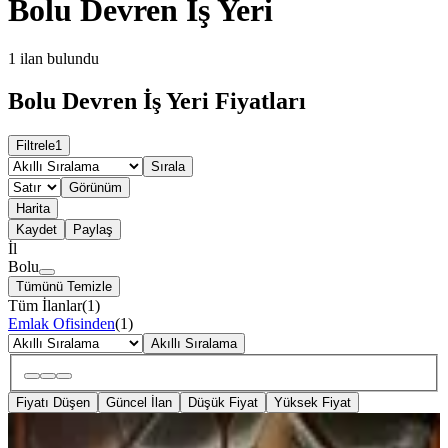
Bolu Devren İş Yeri
1
ilan bulundu
Bolu Devren İş Yeri Fiyatları
Filtrele
1
Sırala
Görünüm
Harita
Kaydet
Paylaş
İl
Bolu
Tümünü Temizle
Tüm İlanlar
(
1
)
Emlak Ofisinden
(
1
)
Akıllı Sıralama
Fiyatı Düşen
Güncel İlan
Düşük Fiyat
Yüksek Fiyat
Baibü Öğrenci Yoğun Bölge,