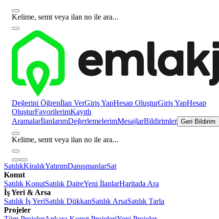
Kelime, semt veya ilan no ile ara...
Değerini Öğren
İlan Ver
Giriş Yap
Hesap Oluştur
Giriş Yap
Hesap
Oluştur
Favorilerim
Kayıtlı
Aramalar
İlanlarım
Değerlemelerim
Mesajlar
Bildirimler
Geri Bildirim
Kelime, semt veya ilan no ile ara...
Satılık
Kiralık
Yatırım
Danışmanlar
Sat
Konut
Satılık Konut
Satılık Daire
Yeni İlanlar
Haritada Ara
İş Yeri & Arsa
Satılık İş Yeri
Satılık Dükkan
Satılık Arsa
Satılık Tarla
Projeler
Tüm Projeler
Ankara Konut Projeleri
Yeni Projeler