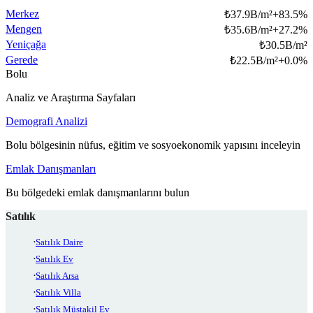
Merkez
₺
37.9B/m²
+
83.5
%
Mengen
₺
35.6B/m²
+
27.2
%
Yeniçağa
₺
30.5B/m²
Gerede
₺
22.5B/m²
+
0.0
%
Bolu
Analiz ve Araştırma Sayfaları
Demografi Analizi
Bolu bölgesinin nüfus, eğitim ve sosyoekonomik yapısını inceleyin
Emlak Danışmanları
Bu bölgedeki emlak danışmanlarını bulun
Satılık
Satılık Daire
Satılık Ev
Satılık Arsa
Satılık Villa
Satılık Müstakil Ev