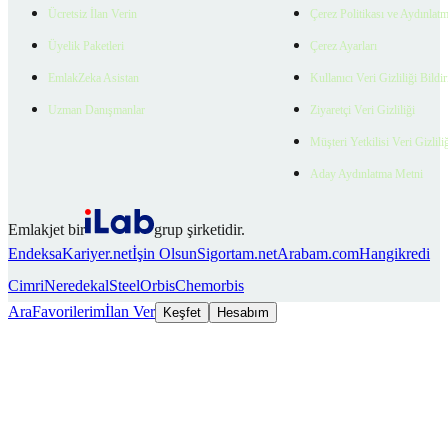
Ücretsiz İlan Verin
Çerez Politikası ve Aydınlat
Üyelik Paketleri
Çerez Ayarları
EmlakZeka Asistan
Kullanıcı Veri Gizliliği Bildi
Uzman Danışmanlar
Ziyaretçi Veri Gizliliği
Müşteri Yetkilisi Veri Gizlili
Aday Aydınlatma Metni
Emlakjet bir
grup şirketidir.
Endeksa
Kariyer.net
İşin Olsun
Sigortam.net
Arabam.com
Hangikredi
Cimri
Neredekal
SteelOrbis
Chemorbis
Ara
Favorilerim
İlan Ver
Keşfet
Hesabım