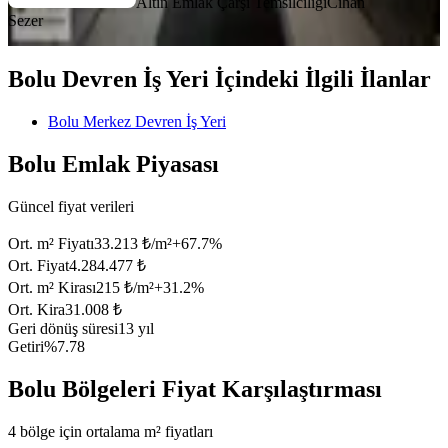
Altın Emlak Çarşı Temsilciliği
Cihan
Sezer
Bolu Devren İş Yeri İçindeki İlgili İlanlar
Bolu Merkez Devren İş Yeri
Bolu Emlak Piyasası
Güncel fiyat verileri
Ort. m² Fiyatı
33.213 ₺/m²
+
67.7
%
Ort. Fiyat
4.284.477 ₺
Ort. m² Kirası
215 ₺/m²
+
31.2
%
Ort. Kira
31.008 ₺
Geri dönüş süresi
13 yıl
Getiri
%7.78
Bolu Bölgeleri Fiyat Karşılaştırması
4 bölge için ortalama m² fiyatları