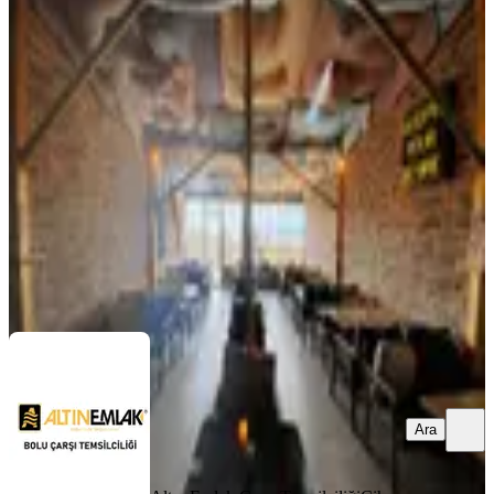
Çampark Avm'de Devren Kiralık
Cafe
Bolu, Merkez
1 Oda
·
120 m²
·
Düz Giriş (Zemin)
·
10.04.2026
3.649.000 ₺
Altın Emlak Çarşı Temsilciliği
Cihan Sezer
Ara
Ara