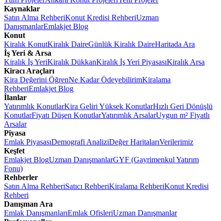
Kaynaklar
Satın Alma Rehberi
Konut Kredisi Rehberi
Uzman
Danışmanlar
Emlakjet Blog
Konut
Kiralık Konut
Kiralık Daire
Günlük Kiralık Daire
Haritada Ara
İş Yeri & Arsa
Kiralık İş Yeri
Kiralık Dükkan
Kiralık İş Yeri Piyasası
Kiralık Arsa
Kiracı Araçları
Kira Değerini Öğren
Ne Kadar Ödeyebilirim
Kiralama
Rehberi
Emlakjet Blog
İlanlar
Yatırımlık Konutlar
Kira Geliri Yüksek Konutlar
Hızlı Geri Dönüşlü
Konutlar
Fiyatı Düşen Konutlar
Yatırımlık Arsalar
Uygun m² Fiyatlı
Arsalar
Piyasa
Emlak Piyasası
Demografi Analizi
Değer Haritaları
Verilerimiz
Keşfet
Emlakjet Blog
Uzman Danışmanlar
GYF (Gayrimenkul Yatırım
Fonu)
Rehberler
Satın Alma Rehberi
Satıcı Rehberi
Kiralama Rehberi
Konut Kredisi
Rehberi
Danışman Ara
Emlak Danışmanları
Emlak Ofisleri
Uzman Danışmanlar