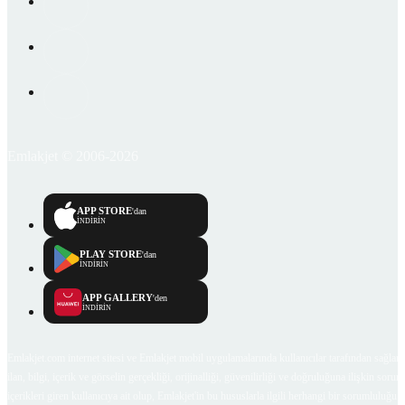
Emlakjet © 2006-2026
APP STORE
'dan
İNDİRİN
PLAY STORE
'dan
İNDİRİN
APP GALLERY
'den
İNDİRİN
Emlakjet.com internet sitesi ve Emlakjet mobil uygulamalarında kullanıcılar tarafından sağlana
ilan, bilgi, içerik ve görselin gerçekliği, orijinalliği, güvenilirliği ve doğruluğuna ilişkin soru
içerikleri giren kullanıcıya ait olup, Emlakjet'in bu hususlarla ilgili herhangi bir sorumluluğu