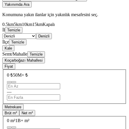
Yakınımda Ara
Konumuna yakın ilanlar için yakınlık mesafesini seç.
0.5km
5km
10km
15km
Kapalı
İl
Temizle
Denizli
İlçe
Temizle
Kale
Semt/Mahalle
Temizle
Koçarboğazı Mahallesi
Fiyat
0 ₺
50M+ ₺
—
Metrekare
Brüt m²
Net m²
0 m²
1B+ m²