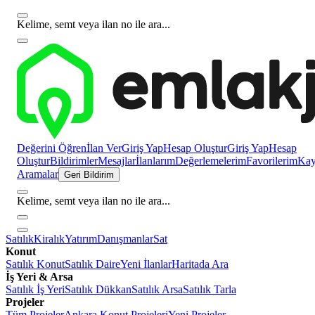
Kelime, semt veya ilan no ile ara...
Değerini Öğren
İlan Ver
Giriş Yap
Hesap Oluştur
Giriş Yap
Hesap
Oluştur
Bildirimler
Mesajlar
İlanlarım
Değerlemelerim
Favorilerim
Kayı
Aramalar
Geri Bildirim
Kelime, semt veya ilan no ile ara...
Satılık
Kiralık
Yatırım
Danışmanlar
Sat
Konut
Satılık Konut
Satılık Daire
Yeni İlanlar
Haritada Ara
İş Yeri & Arsa
Satılık İş Yeri
Satılık Dükkan
Satılık Arsa
Satılık Tarla
Projeler
Tüm Projeler
Ankara Konut Projeleri
Yeni Projeler