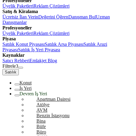
Profesyoneller
Üyelik Paketleri
Reklam Çözümleri
Satış & Kiralama
Ücretsiz İlan Verin
Değerini Öğren
Danışman Bul
Uzman
Danışmanlar
Profesyoneller
Üyelik Paketleri
Reklam Çözümleri
Piyasa
Satılık Konut Piyasası
Satılık Arsa Piyasası
Satılık Arazi
Piyasası
Satılık İş Yeri Piyasası
Kaynaklar
Satıcı Rehberi
Emlakjet Blog
Filtrele
3
Satılık
Konut
İş Yeri
Devren İş Yeri
Apartman Dairesi
Atölye
AVM
Benzin İstasyonu
Bina
Büfe
Büro