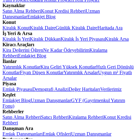
Kaynaklar
Satın Alma Rehberi
Konut Kredisi Rehberi
Uzman
Danışmanlar
Emlakjet Blog
Konut
Kiralık Konut
Kiralık Daire
Günlük Kiralık Daire
Haritada Ara
İş Yeri & Arsa
Kiralık İş Yeri
Kiralık Dükkan
Kiralık İş Yeri Piyasası
Kiralık Arsa
Kiracı Araçları
Kira Değerini Öğren
Ne Kadar Ödeyebilirim
Kiralama
Rehberi
Emlakjet Blog
İlanlar
Yatırımlık Konutlar
Kira Geliri Yüksek Konutlar
Hızlı Geri Dönüşlü
Konutlar
Fiyatı Düşen Konutlar
Yatırımlık Arsalar
Uygun m² Fiyatlı
Arsalar
Piyasa
Emlak Piyasası
Demografi Analizi
Değer Haritaları
Verilerimiz
Keşfet
Emlakjet Blog
Uzman Danışmanlar
GYF (Gayrimenkul Yatırım
Fonu)
Rehberler
Satın Alma Rehberi
Satıcı Rehberi
Kiralama Rehberi
Konut Kredisi
Rehberi
Danışman Ara
Emlak Danışmanları
Emlak Ofisleri
Uzman Danışmanlar