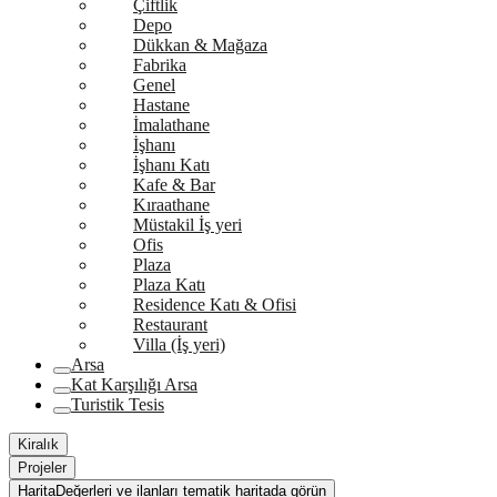
Çiftlik
Depo
Dükkan & Mağaza
Fabrika
Genel
Hastane
İmalathane
İşhanı
İşhanı Katı
Kafe & Bar
Kıraathane
Müstakil İş yeri
Ofis
Plaza
Plaza Katı
Residence Katı & Ofisi
Restaurant
Villa (İş yeri)
Arsa
Kat Karşılığı Arsa
Turistik Tesis
Kiralık
Projeler
Harita
Değerleri ve ilanları tematik haritada görün