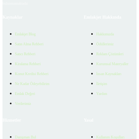
bulunmamaktadır.
Kaynaklar
Emlakjet Hakkında
Emlakjet Blog
Hakkımızda
Satın Alma Rehberi
Ödüllerimiz
Satıcı Rehberi
Reklam Çözümleri
Kiralama Rehberi
Kurumsal Materyaller
Konut Kredisi Rehberi
İnsan Kaynakları
Ne Kadar Ödeyebilirim
İletişim
Emlak Değeri
Yardım
Verilerimiz
Hizmetler
Yasal
Danışman Bul
Kullanım Koşulları