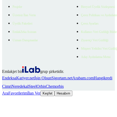
Projeler
Bireysel Üyelik Sözleşmesi
Ücretsiz İlan Verin
Çerez Politikası ve Aydınlat
Üyelik Paketleri
Çerez Ayarları
EmlakZeka Asistan
Kullanıcı Veri Gizliliği Bildi
Uzman Danışmanlar
Ziyaretçi Veri Gizliliği
Müşteri Yetkilisi Veri Gizlili
Aday Aydınlatma Metni
Emlakjet bir
grup şirketidir.
Endeksa
Kariyer.net
İşin Olsun
Sigortam.net
Arabam.com
Hangikredi
Cimri
Neredekal
SteelOrbis
Chemorbis
Ara
Favorilerim
İlan Ver
Keşfet
Hesabım