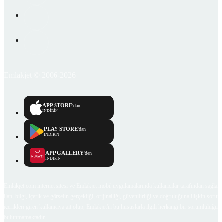
Emlakjet © 2006-2026
APP STORE
'dan
İNDİRİN
PLAY STORE
'dan
İNDİRİN
APP GALLERY
'den
İNDİRİN
Emlakjet.com internet sitesi ve Emlakjet mobil uygulamalarında kullanıcılar tarafından sağlana
ilan, bilgi, içerik ve görselin gerçekliği, orijinalliği, güvenilirliği ve doğruluğuna ilişkin soru
içerikleri giren kullanıcıya ait olup, Emlakjet'in bu hususlarla ilgili herhangi bir sorumluluğu
bulunmamaktadır.