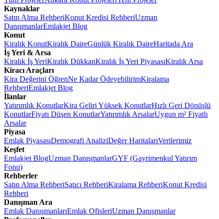
Kaynaklar
Satın Alma Rehberi
Konut Kredisi Rehberi
Uzman
Danışmanlar
Emlakjet Blog
Konut
Kiralık Konut
Kiralık Daire
Günlük Kiralık Daire
Haritada Ara
İş Yeri & Arsa
Kiralık İş Yeri
Kiralık Dükkan
Kiralık İş Yeri Piyasası
Kiralık Arsa
Kiracı Araçları
Kira Değerini Öğren
Ne Kadar Ödeyebilirim
Kiralama
Rehberi
Emlakjet Blog
İlanlar
Yatırımlık Konutlar
Kira Geliri Yüksek Konutlar
Hızlı Geri Dönüşlü
Konutlar
Fiyatı Düşen Konutlar
Yatırımlık Arsalar
Uygun m² Fiyatlı
Arsalar
Piyasa
Emlak Piyasası
Demografi Analizi
Değer Haritaları
Verilerimiz
Keşfet
Emlakjet Blog
Uzman Danışmanlar
GYF (Gayrimenkul Yatırım
Fonu)
Rehberler
Satın Alma Rehberi
Satıcı Rehberi
Kiralama Rehberi
Konut Kredisi
Rehberi
Danışman Ara
Emlak Danışmanları
Emlak Ofisleri
Uzman Danışmanlar