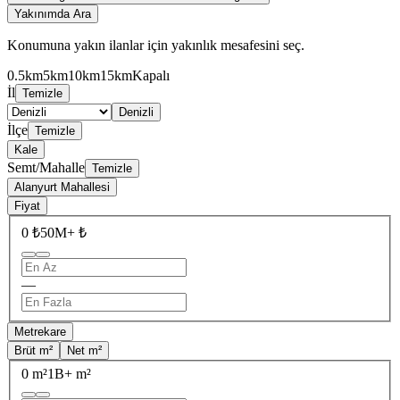
Yakınımda Ara
Konumuna yakın ilanlar için yakınlık mesafesini seç.
0.5km
5km
10km
15km
Kapalı
İl
Temizle
Denizli
İlçe
Temizle
Kale
Semt/Mahalle
Temizle
Alanyurt Mahallesi
Fiyat
0 ₺
50M+ ₺
—
Metrekare
Brüt m²
Net m²
0 m²
1B+ m²