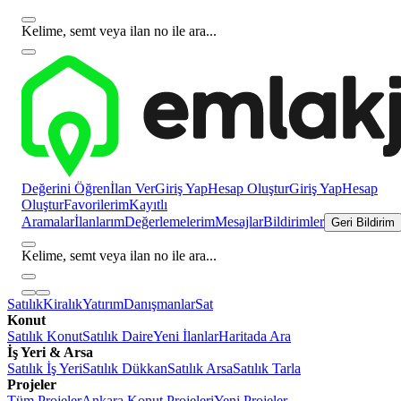
Kelime, semt veya ilan no ile ara...
Değerini Öğren
İlan Ver
Giriş Yap
Hesap Oluştur
Giriş Yap
Hesap
Oluştur
Favorilerim
Kayıtlı
Aramalar
İlanlarım
Değerlemelerim
Mesajlar
Bildirimler
Geri Bildirim
Kelime, semt veya ilan no ile ara...
Satılık
Kiralık
Yatırım
Danışmanlar
Sat
Konut
Satılık Konut
Satılık Daire
Yeni İlanlar
Haritada Ara
İş Yeri & Arsa
Satılık İş Yeri
Satılık Dükkan
Satılık Arsa
Satılık Tarla
Projeler
Tüm Projeler
Ankara Konut Projeleri
Yeni Projeler