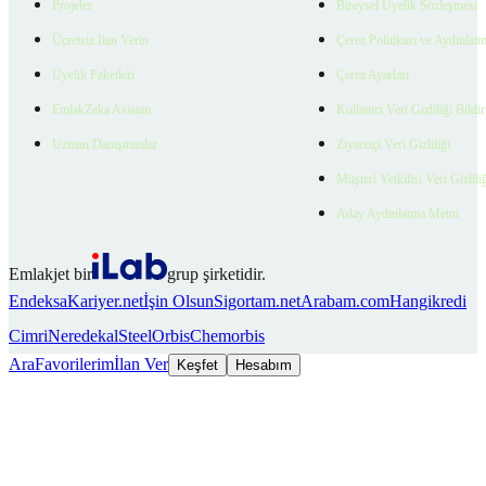
Projeler
Bireysel Üyelik Sözleşmesi
Ücretsiz İlan Verin
Çerez Politikası ve Aydınlat
Üyelik Paketleri
Çerez Ayarları
EmlakZeka Asistan
Kullanıcı Veri Gizliliği Bildi
Uzman Danışmanlar
Ziyaretçi Veri Gizliliği
Müşteri Yetkilisi Veri Gizlili
Aday Aydınlatma Metni
Emlakjet bir
grup şirketidir.
Endeksa
Kariyer.net
İşin Olsun
Sigortam.net
Arabam.com
Hangikredi
Cimri
Neredekal
SteelOrbis
Chemorbis
Ara
Favorilerim
İlan Ver
Keşfet
Hesabım