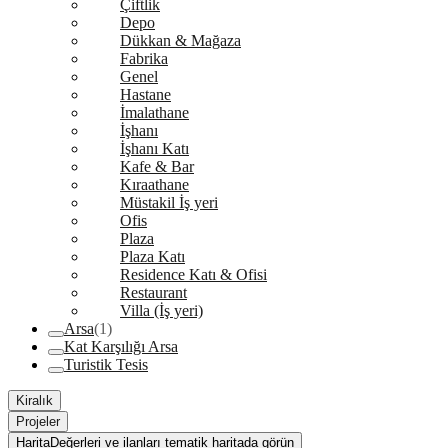
Çiftlik
Depo
Dükkan & Mağaza
Fabrika
Genel
Hastane
İmalathane
İşhanı
İşhanı Katı
Kafe & Bar
Kıraathane
Müstakil İş yeri
Ofis
Plaza
Plaza Katı
Residence Katı & Ofisi
Restaurant
Villa (İş yeri)
Arsa
(1)
Kat Karşılığı Arsa
Turistik Tesis
Kiralık
Projeler
Harita
Değerleri ve ilanları tematik haritada görün