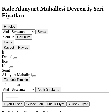
Kale Alanyurt Mahallesi Devren İş Yeri
Fiyatları
Filtrele
3
Sırala
Görünüm
Harita
Kaydet
Paylaş
İl
Denizli
İlçe
Kale
Semt
Alanyurt Mahallesi
Tümünü Temizle
Tüm İlanlar
Akıllı Sıralama
Fiyatı Düşen
Güncel İlan
Düşük Fiyat
Yüksek Fiyat