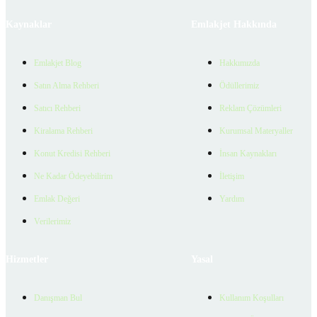
Kaynaklar
Emlakjet Hakkında
Emlakjet Blog
Hakkımızda
Satın Alma Rehberi
Ödüllerimiz
Satıcı Rehberi
Reklam Çözümleri
Kiralama Rehberi
Kurumsal Materyaller
Konut Kredisi Rehberi
İnsan Kaynakları
Ne Kadar Ödeyebilirim
İletişim
Emlak Değeri
Yardım
Verilerimiz
Hizmetler
Yasal
Danışman Bul
Kullanım Koşulları