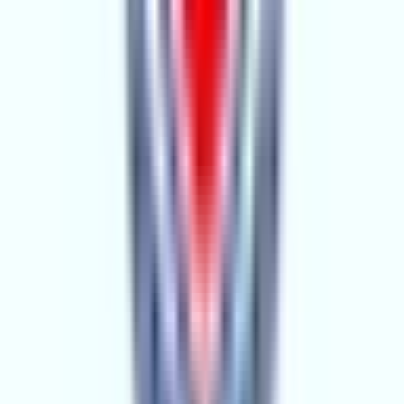
AG
1.YIL
ALICI GRUP GAYRİMENKUL
Adana, Çukurova
Hemen Ara
Dil
:
Türkçe
Aktif İlan
:
110
Ort. Pazarlama Süresi
:
30 - 60
Ort. Satış Fiyatı
:
2.4M ₺
Son 3 Ay İşlemleri
:
86
Hemen Ara
LİSANS GAYRİMENKUL
2.YIL
LİSANS GAYRİMENKUL
Adana, Çukurova
Hemen Ara
Dil
:
Türkçe
Aktif İlan
:
120
Ort. Pazarlama Süresi
:
0 - 30