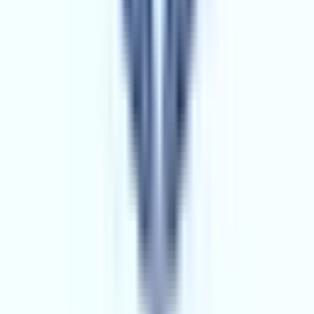
Hemen Ara
Dil
:
Türkçe
Aktif İlan
:
18
Ort. Pazarlama Süresi
:
0 - 30
Ort. Satış Fiyatı
:
3.9M ₺
Son 3 Ay İşlemleri
:
1
Hemen Ara
KOZAN DİVAN EMLAK
3.YIL
KOZAN DİVAN EMLAK
Adana, Kozan
Hemen Ara
Dil
:
Türkçe
Aktif İlan
:
119
Ort. Pazarlama Süresi
:
0 - 30
Ort. Satış Fiyatı
:
2.8M ₺
Son 3 Ay İşlemleri
:
106
Hemen Ara
ALFA GAYRİMENKUL
6.YIL
PRO OFİS