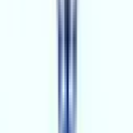
Danışmanlar
Ofisler
Bölge
:
Adana
Uzmanlık
:
Tümü
Sıralama
:
Önerilen
Bölge
:
Adana
Uzmanlık
:
Tümü
Sıralama
:
Önerilen
AKİ GAYRİMENKUL
6.YIL
AKİ GAYRİMENKUL
Adana, Seyhan
Hemen Ara
Dil
:
Türkçe
Aktif İlan
:
99
Ort. Pazarlama Süresi
:
0 - 30
Ort. Satış Fiyatı
:
21.6M ₺
Son 3 Ay İşlemleri
:
38
Hemen Ara
EMİRA GAYRİMENKUL