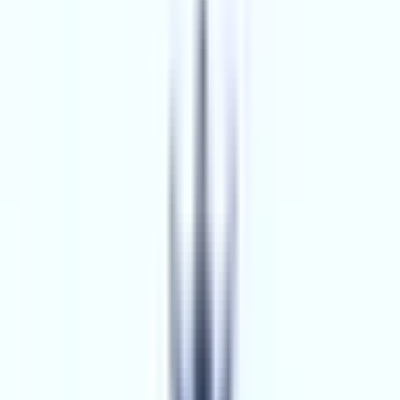
Üyelik Paketleri
Reklam Çözümleri
Satış & Kiralama
Ücretsiz İlan Verin
Değerini Öğren
Danışman Bul
Uzman
Danışmanlar
Profesyoneller
Üyelik Paketleri
Reklam Çözümleri
Piyasa
Satılık Konut Piyasası
Satılık Arsa Piyasası
Satılık Arazi
Piyasası
Satılık İş Yeri Piyasası
Kaynaklar
Satıcı Rehberi
Emlakjet Blog
Ana Sayfa
Emlak Ofisleri
Adana Emlak Ofisleri
Bölge
Uzmanlık
Sırala
Adana Emlak Ofisleri
195
ofis bulundu