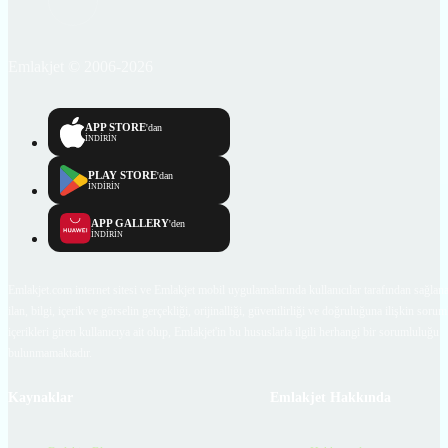
Emlakjet © 2006-2026
APP STORE
'dan
İNDİRİN
PLAY STORE
'dan
İNDİRİN
APP GALLERY
'den
İNDİRİN
Emlakjet.com internet sitesi ve Emlakjet mobil uygulamalarında kullanıcılar tarafından sağlana
ilan, bilgi, içerik ve görselin gerçekliği, orijinalliği, güvenilirliği ve doğruluğuna ilişkin soru
içerikleri giren kullanıcıya ait olup, Emlakjet'in bu hususlarla ilgili herhangi bir sorumluluğu
bulunmamaktadır.
Kaynaklar
Emlakjet Hakkında