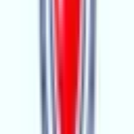
Adana, Sarıçam
Hemen Ara
Dil
:
Türkçe
Aktif İlan
:
35
Ort. Pazarlama Süresi
:
0 - 30
Ort. Satış Fiyatı
:
2.6M ₺
Son 3 Ay İşlemleri
:
4
Hemen Ara
pozantı kar emlak ve inşaaat
2.YIL
pozantı kar emlak ve inşaaat
Adana, Pozantı
Hemen Ara
Dil
:
Türkçe
Aktif İlan
:
941
Ort. Pazarlama Süresi
:
0 - 30
Ort. Satış Fiyatı
:
1.9M ₺
Son 3 Ay İşlemleri
:
150
Hemen Ara
ALICI GRUP GAYRİMENKUL