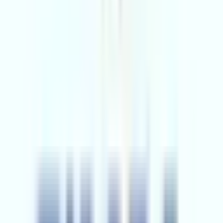
Hemen Ara
1
2
3
4
5
...
10
Sonraki
Adana Bölgeleri Emlak Ofisi Adetleri
15 bölge için emlak ofisi adetleri
Çukurova Emlak Ofisleri
56
Ofis
Seyhan Emlak Ofisleri
52
Ofis
Sarıçam Emlak Ofisleri
46
Ofis
Yüreğir Emlak Ofisleri
11
Ofis
Aladağ Emlak Ofisleri
7
Ofis
Ceyhan Emlak Ofisleri
7
Ofis
Kozan Emlak Ofisleri
6
Ofis
Karataş Emlak Ofisleri
5
Ofis