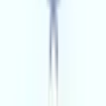
ALFA GAYRİMENKUL
Adana, Seyhan
Hemen Ara
Dil
:
Türkçe
Aktif İlan
:
22
Ort. Pazarlama Süresi
:
0 - 30
Ort. Satış Fiyatı
:
3.9M ₺
Son 3 Ay İşlemleri
:
39
Hemen Ara
FİNAL GAYRİMENKUL
5.YIL
FİNAL GAYRİMENKUL
Adana, Çukurova
Hemen Ara
Dil
:
Türkçe
Aktif İlan
:
19
Ort. Pazarlama Süresi
:
0 - 30
Ort. Satış Fiyatı
:
3.9M ₺
Son 3 Ay İşlemleri
:
34