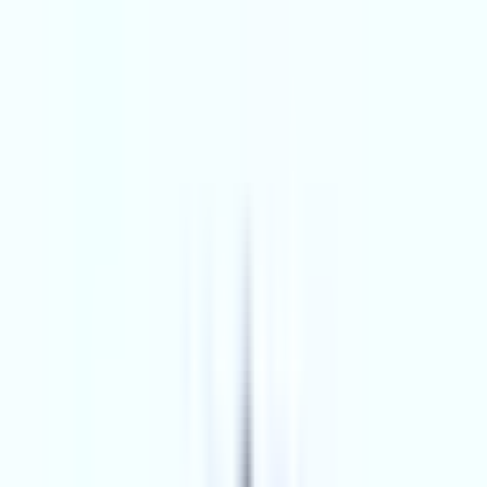
Satın Alma Rehberi
Konut Kredisi Rehberi
Uzman
Danışmanlar
Emlakjet Blog
Konut
Kiralık Konut
Kiralık Daire
Günlük Kiralık Daire
Haritada Ara
İş Yeri & Arsa
Kiralık İş Yeri
Kiralık Dükkan
Kiralık İş Yeri Piyasası
Kiralık Arsa
Kiracı Araçları
Kira Değerini Öğren
Ne Kadar Ödeyebilirim
Kiralama
Rehberi
Emlakjet Blog
İlanlar
Yatırımlık Konutlar
Kira Geliri Yüksek Konutlar
Hızlı Geri Dönüşlü
Konutlar
Fiyatı Düşen Konutlar
Yatırımlık Arsalar
Uygun m² Fiyatlı
Arsalar
Piyasa
Emlak Piyasası
Demografi Analizi
Değer Haritaları
Verilerimiz
Keşfet
Emlakjet Blog
Uzman Danışmanlar
GYF (Gayrimenkul Yatırım
Fonu)
Rehberler
Satın Alma Rehberi
Satıcı Rehberi
Kiralama Rehberi
Konut Kredisi
Rehberi
Danışman Ara
Emlak Danışmanları
Emlak Ofisleri
Uzman Danışmanlar
Profesyoneller