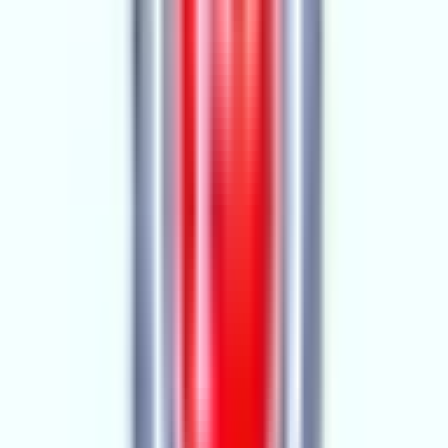
Aktif İlan
:
68
Ort. Pazarlama Süresi
:
90+
Ort. Satış Fiyatı
:
2.3M ₺
Son 3 Ay İşlemleri
:
31
Hemen Ara
MSN Gayrimenkul
MG
3.YIL
MSN Gayrimenkul
Adana, Yüreğir
Hemen Ara
Dil
:
Türkçe
Aktif İlan
:
34
Ort. Pazarlama Süresi
:
0 - 30
Ort. Satış Fiyatı
:
4.1M ₺
Son 3 Ay İşlemleri
:
10
Hemen Ara
YILMAZ GAYRİMENKUL
5.YIL
YILMAZ GAYRİMENKUL