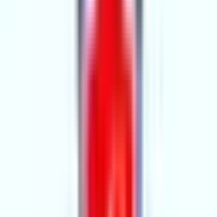
Hemen Ara
Dil
:
Türkçe
Aktif İlan
:
52
Ort. Pazarlama Süresi
:
0 - 30
Ort. Satış Fiyatı
:
5.1M ₺
Son 3 Ay İşlemleri
:
7
Hemen Ara
emlak atlası
3.YIL
emlak atlası
Adana, Seyhan
Hemen Ara
Dil
:
Türkçe
Aktif İlan
:
44
Ort. Pazarlama Süresi
:
0 - 30
Ort. Satış Fiyatı
:
3.9M ₺
Son 3 Ay İşlemleri
:
30
Hemen Ara
VESİLE GAYRIMENKUL
VG
2.YIL