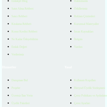
Emlakjet Blog
Hakkımızda
Satın Alma Rehberi
Ödüllerimiz
Satıcı Rehberi
Reklam Çözümleri
Kiralama Rehberi
Kurumsal Materyaller
Konut Kredisi Rehberi
İnsan Kaynakları
Ne Kadar Ödeyebilirim
İletişim
Emlak Değeri
Yardım
Verilerimiz
Hizmetler
Yasal
Danışman Bul
Kullanım Koşulları
Projeler
Bireysel Üyelik Sözleşmesi
Ücretsiz İlan Verin
Çerez Politikası ve Aydınlat
Üyelik Paketleri
Çerez Ayarları