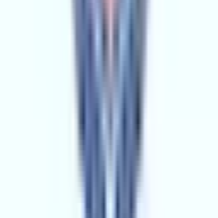
Ort. Satış Fiyatı
:
3.8M ₺
Son 3 Ay İşlemleri
:
9
Hemen Ara
AYDIN GRUP EMLAK İNŞAAT DANIŞMANLIK
7.YIL
AYDIN GRUP EMLAK İNŞAAT DANIŞMANLIK
Adana, Yüreğir
Hemen Ara
Dil
:
Türkçe
Aktif İlan
:
20
Ort. Pazarlama Süresi
:
0 - 30
Ort. Satış Fiyatı
:
3.1M ₺
Son 3 Ay İşlemleri
:
4
Hemen Ara
Hamra Gayrimenkul
HG
2.YIL
Hamra Gayrimenkul
Adana, Sarıçam