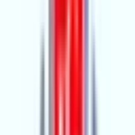
VESİLE GAYRIMENKUL
Adana, Sarıçam
Hemen Ara
Dil
:
Türkçe
Aktif İlan
:
72
Ort. Pazarlama Süresi
:
30 - 60
Ort. Satış Fiyatı
:
2.8M ₺
Son 3 Ay İşlemleri
:
28
Hemen Ara
Deniz Emlak
5.YIL
Deniz Emlak
Adana, Yüreğir
Hemen Ara
Dil
:
Türkçe
Aktif İlan
:
28
Ort. Pazarlama Süresi
:
0 - 30
Ort. Satış Fiyatı
:
3.4M ₺
Son 3 Ay İşlemleri
:
4