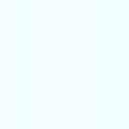
Semt, danışman, ofis ara...
Değerini Öğren
İlan Ver
Giriş Yap
Hesap Oluştur
Giriş Yap
Hesap
Oluştur
Favorilerim
Kayıtlı
Aramalar
İlanlarım
Değerlemelerim
Mesajlar
Bildirimler
Geri Bildirim
Semt, danışman, ofis ara...
Satılık
Kiralık
Yatırım
Danışmanlar
Sat
Konut
Satılık Konut
Satılık Daire
Yeni İlanlar
Haritada Ara
İş Yeri & Arsa
Satılık İş Yeri
Satılık Dükkan
Satılık Arsa
Satılık Tarla
Projeler
Tüm Projeler
Ankara Konut Projeleri
Yeni Projeler
Kaynaklar