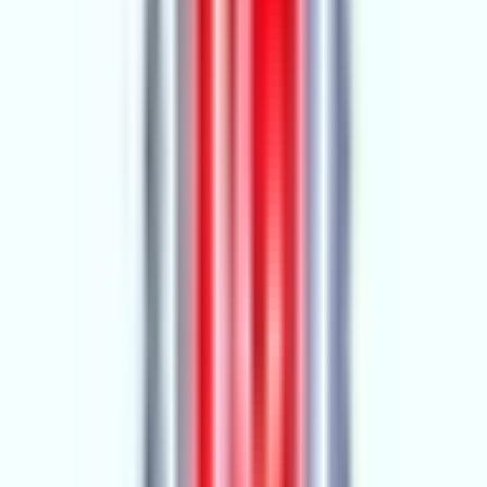
Hemen Ara
Güven al emlak
GE
2.YIL
Güven al emlak
Adana, Sarıçam
Hemen Ara
Dil
:
Türkçe
Aktif İlan
:
41
Ort. Pazarlama Süresi
:
0 - 30
Ort. Satış Fiyatı
:
2.1M ₺
Son 3 Ay İşlemleri
:
30
Hemen Ara
Gül Emlak
15.YIL
Gül Emlak
Adana, Çukurova
Hemen Ara
Dil
:
Türkçe