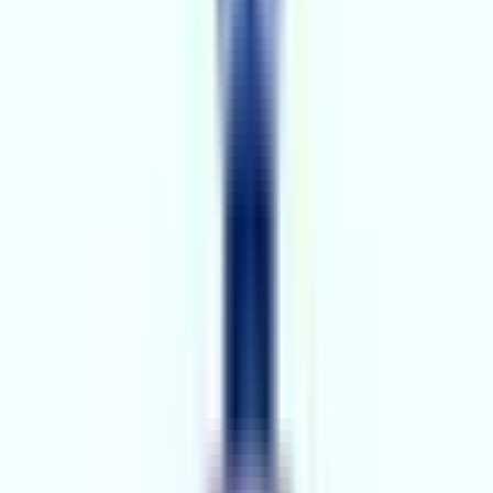
EG
2.YIL
EMİRA GAYRİMENKUL
Adana, Çukurova
Hemen Ara
Dil
:
Türkçe
Aktif İlan
:
66
Ort. Pazarlama Süresi
:
0 - 30
Ort. Satış Fiyatı
:
4.1M ₺
Son 3 Ay İşlemleri
:
5
Hemen Ara
BİÇER GAYRİMENKUL
3.YIL
BİÇER GAYRİMENKUL
Adana, Sarıçam
Hemen Ara
Dil
:
Fransızca, Türkçe
+
2
Aktif İlan
:
100
Ort. Pazarlama Süresi
:
0 - 30