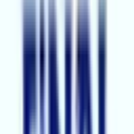
Pozantı Emlak Ofisleri
3
Ofis
Karaisalı Emlak Ofisleri
1
Ofis
Tufanbeyli Emlak Ofisleri
1
Ofis
Feke Emlak Ofisleri
İmamoğlu Emlak Ofisleri
Saimbeyli Emlak Ofisleri
Yumurtalık Emlak Ofisleri
Temmuz Ayında
En fazla işlem yapan emlak ofisleri
AKİ GAYRİMENKUL
Seyhan, Adana
EMİRA GAYRİMENKUL
Çukurova, Adana
BİÇER GAYRİMENKUL
Sarıçam, Adana
4
MEHMET COŞKUN GAYRİMENKUL
Seyhan, Adana
5
AMAÇ GAYRİMENKUL