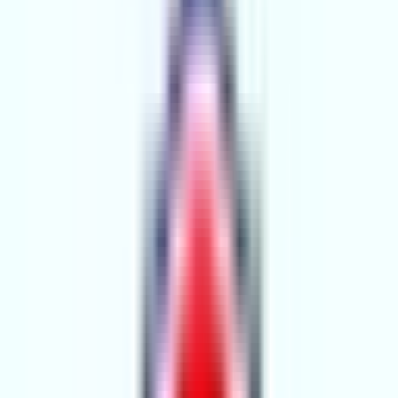
Ort. Satış Fiyatı
:
2.3M ₺
Son 3 Ay İşlemleri
:
1
Hemen Ara
MEHMET COŞKUN GAYRİMENKUL
4.YIL
MEHMET COŞKUN GAYRİMENKUL
Adana, Seyhan
Hemen Ara
Dil
:
Türkçe
Aktif İlan
:
120
Ort. Pazarlama Süresi
:
30 - 60
Ort. Satış Fiyatı
:
5.7M ₺
Son 3 Ay İşlemleri
:
1
Hemen Ara
AMAÇ GAYRİMENKUL
2.YIL
AMAÇ GAYRİMENKUL
Adana, Çukurova