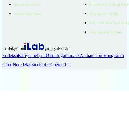
EmlakZeka Asistan
Kullanıcı Veri Gizliliği Bildi
Uzman Danışmanlar
Ziyaretçi Veri Gizliliği
Müşteri Yetkilisi Veri Gizlili
Aday Aydınlatma Metni
Emlakjet bir
grup şirketidir.
Endeksa
Kariyer.net
İşin Olsun
Sigortam.net
Arabam.com
Hangikredi
Cimri
Neredekal
SteelOrbis
Chemorbis
Ara
Favorilerim
İlan Ver
Keşfet
Hesabım