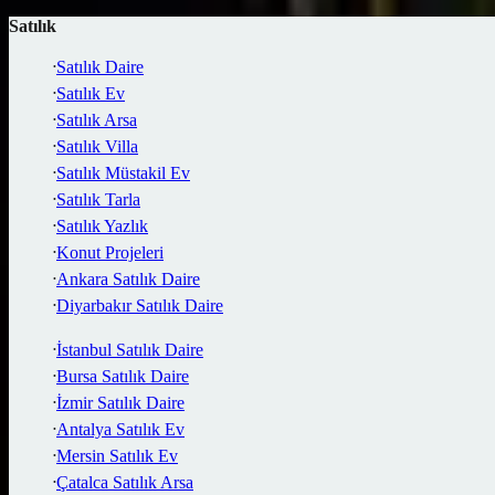
Satılık
Satılık Daire
Satılık Ev
Satılık Arsa
Satılık Villa
Satılık Müstakil Ev
Satılık Tarla
Satılık Yazlık
Konut Projeleri
Ankara Satılık Daire
Diyarbakır Satılık Daire
İstanbul Satılık Daire
Bursa Satılık Daire
İzmir Satılık Daire
Antalya Satılık Ev
Mersin Satılık Ev
Çatalca Satılık Arsa