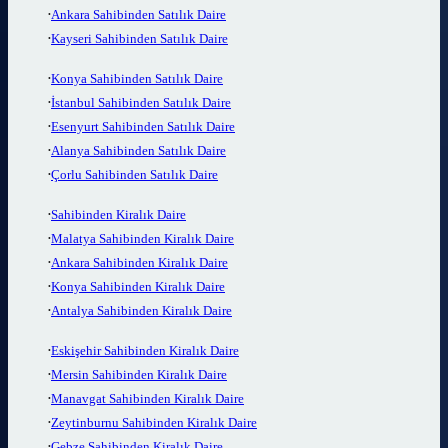
Ankara Sahibinden Satılık Daire
Kayseri Sahibinden Satılık Daire
Konya Sahibinden Satılık Daire
İstanbul Sahibinden Satılık Daire
Esenyurt Sahibinden Satılık Daire
Alanya Sahibinden Satılık Daire
Çorlu Sahibinden Satılık Daire
Sahibinden Kiralık Daire
Malatya Sahibinden Kiralık Daire
Ankara Sahibinden Kiralık Daire
Konya Sahibinden Kiralık Daire
Antalya Sahibinden Kiralık Daire
Eskişehir Sahibinden Kiralık Daire
Mersin Sahibinden Kiralık Daire
Manavgat Sahibinden Kiralık Daire
Zeytinburnu Sahibinden Kiralık Daire
Gebze Sahibinden Kiralık Daire