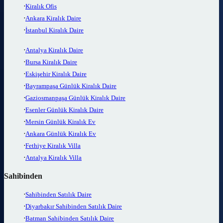
Kiralık Ofis
Ankara Kiralık Daire
İstanbul Kiralık Daire
Antalya Kiralık Daire
Bursa Kiralık Daire
Eskişehir Kiralık Daire
Bayrampaşa Günlük Kiralık Daire
Gaziosmanpaşa Günlük Kiralık Daire
Esenler Günlük Kiralık Daire
Mersin Günlük Kiralık Ev
Ankara Günlük Kiralık Ev
Fethiye Kiralık Villa
Antalya Kiralık Villa
Sahibinden
Sahibinden Satılık Daire
Diyarbakır Sahibinden Satılık Daire
Batman Sahibinden Satılık Daire