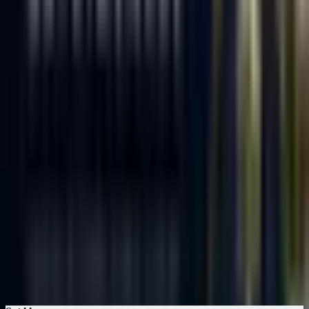
Güneri Emlak
Ereğli, Zonguldak
ZONGULDAK EMLAK G.Y.D
Merkez, Zonguldak
MADEN EMLAK ZONGULDAK
Merkez, Zonguldak
4
Rota Emlak
Alaplı, Zonguldak
5
Pelin Emlak
Ereğli, Zonguldak
İlgili Sayfalar
Zonguldak Satılık Konut
Zonguldak Satılık konut ilanları
Zonguldak Kiralık Konut
Zonguldak Kiralık konut ilanları
Zonguldak Emlak Piyasası
Zonguldak Emlak fiyat trendlerini görün