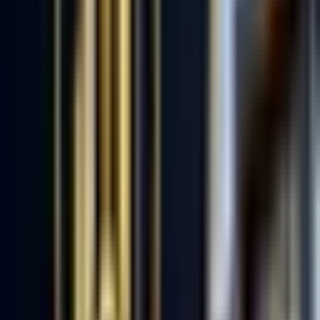
3.YIL
ZONGULDAK EMLAK G.Y.D
Zonguldak, Merkez
Hemen Ara
Dil
:
Türkçe, İngilizce
+
2
Aktif İlan
:
12
Ort. Pazarlama Süresi
:
60 - 90
Ort. Satış Fiyatı
:
3.4M ₺
Son 3 Ay İşlemleri
:
5
Hemen Ara
MADEN EMLAK ZONGULDAK
5.YIL
MADEN EMLAK ZONGULDAK
Zonguldak, Merkez
Hemen Ara
Dil
:
Türkçe
Aktif İlan
:
41
Ort. Pazarlama Süresi
:
30 - 60
Ort. Satış Fiyatı
:
4.3M ₺