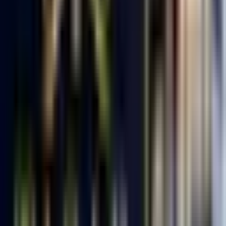
Dil
:
Türkçe
Aktif İlan
:
34
Ort. Pazarlama Süresi
:
60 - 90
Ort. Satış Fiyatı
:
5.0M ₺
Son 3 Ay İşlemleri
:
1
Hemen Ara
PARSEL EMLAK
3.YIL
PARSEL EMLAK
Zonguldak, Ereğli
Hemen Ara
Dil
:
Türkçe
Aktif İlan
:
4
Ort. Pazarlama Süresi
:
30 - 60
Ort. Satış Fiyatı
:
3.2M ₺
Son 3 Ay İşlemleri
:
5
Hemen Ara
Moda Emlak
3.YIL
Moda Emlak