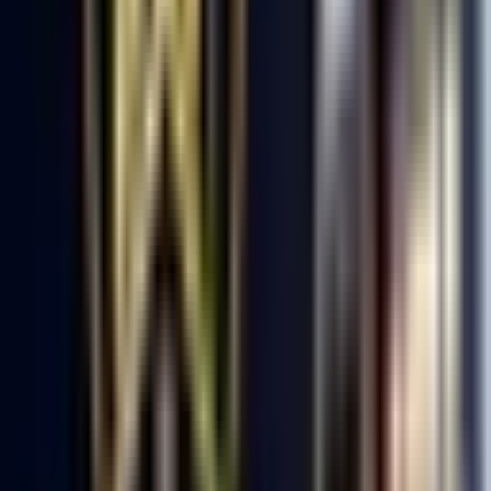
Son 3 Ay İşlemleri
:
3
Hemen Ara
Rota Emlak
2.YIL
Rota Emlak
Zonguldak, Alaplı
Hemen Ara
Dil
:
Türkçe
Aktif İlan
:
61
Ort. Pazarlama Süresi
:
30 - 60
Ort. Satış Fiyatı
:
3.4M ₺
Son 3 Ay İşlemleri
:
60
Hemen Ara
Pelin Emlak
5.YIL
Pelin Emlak
Zonguldak, Ereğli
Hemen Ara