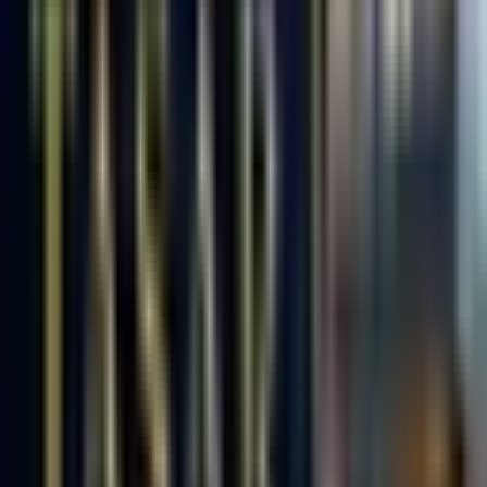
Zonguldak, Ereğli
Hemen Ara
Dil
:
Türkçe
Aktif İlan
:
23
Ort. Pazarlama Süresi
:
60 - 90
Ort. Satış Fiyatı
:
3.5M ₺
Son 3 Ay İşlemleri
:
2
Hemen Ara
Ereğli GÜNCEL EMLAK
5.YIL
Ereğli GÜNCEL EMLAK
Zonguldak, Ereğli
Hemen Ara
Dil
:
Türkçe
Aktif İlan
:
20
Ort. Pazarlama Süresi
:
90+
Ort. Satış Fiyatı
:
5.7M ₺
Son 3 Ay İşlemleri
:
5
Hemen Ara
KEPEZ EMLAK