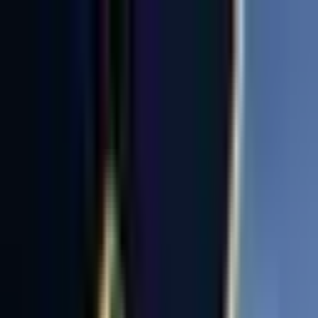
Semt, danışman, ofis ara...
Değerini Öğren
İlan Ver
Giriş Yap
Hesap Oluştur
Giriş Yap
Hesap
Oluştur
Favorilerim
Kayıtlı
Aramalar
İlanlarım
Değerlemelerim
Mesajlar
Bildirimler
Geri Bildirim
Semt, danışman, ofis ara...
Satılık
Kiralık
Yatırım
Danışmanlar
Sat
Konut
Satılık Konut
Satılık Daire
Yeni İlanlar
Haritada Ara
İş Yeri & Arsa
Satılık İş Yeri
Satılık Dükkan
Satılık Arsa
Satılık Tarla
Projeler
Tüm Projeler
Ankara Konut Projeleri
Yeni Projeler
Kaynaklar