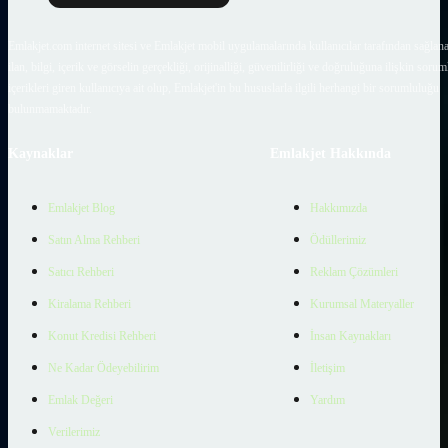
Emlakjet.com internet sitesi ve Emlakjet mobil uygulamalarında kullanıcılar tarafından sağlana
ilan, bilgi, içerik ve görselin gerçekliği, orijinalliği, güvenilirliği ve doğruluğuna ilişkin soru
içerikleri giren kullanıcıya ait olup, Emlakjet'in bu hususlarla ilgili herhangi bir sorumluluğu
bulunmamaktadır.
Kaynaklar
Emlakjet Hakkında
Emlakjet Blog
Hakkımızda
Satın Alma Rehberi
Ödüllerimiz
Satıcı Rehberi
Reklam Çözümleri
Kiralama Rehberi
Kurumsal Materyaller
Konut Kredisi Rehberi
İnsan Kaynakları
Ne Kadar Ödeyebilirim
İletişim
Emlak Değeri
Yardım
Verilerimiz