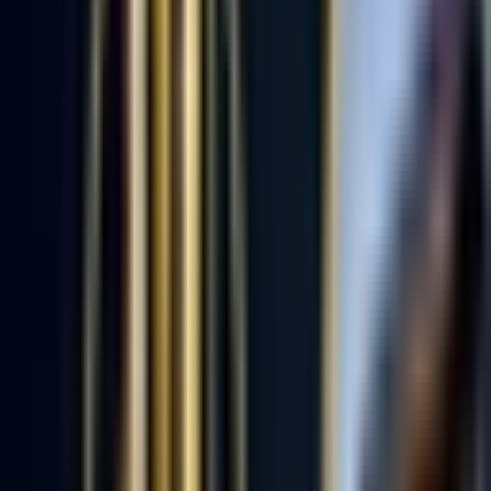
Danışmanlar
Ofisler
Bölge
:
Zonguldak
Uzmanlık
:
Tümü
Sıralama
:
Önerilen
Bölge
:
Zonguldak
Uzmanlık
:
Tümü
Sıralama
:
Önerilen
Güneri Emlak
3.YIL
Güneri Emlak
Zonguldak, Ereğli
Hemen Ara
Dil
:
Türkçe
Aktif İlan
:
75
Ort. Pazarlama Süresi
:
0 - 30
Ort. Satış Fiyatı
:
3.5M ₺
Son 3 Ay İşlemleri
:
10
Hemen Ara
ZONGULDAK EMLAK G.Y.D