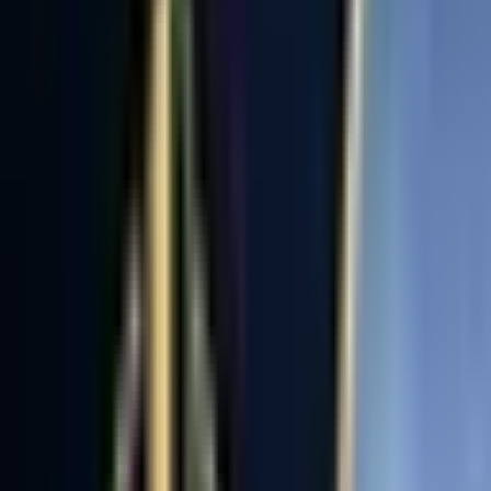
Satın Alma Rehberi
Konut Kredisi Rehberi
Uzman
Danışmanlar
Emlakjet Blog
Konut
Kiralık Konut
Kiralık Daire
Günlük Kiralık Daire
Haritada Ara
İş Yeri & Arsa
Kiralık İş Yeri
Kiralık Dükkan
Kiralık İş Yeri Piyasası
Kiralık Arsa
Kiracı Araçları
Kira Değerini Öğren
Ne Kadar Ödeyebilirim
Kiralama
Rehberi
Emlakjet Blog
İlanlar
Yatırımlık Konutlar
Kira Geliri Yüksek Konutlar
Hızlı Geri Dönüşlü
Konutlar
Fiyatı Düşen Konutlar
Yatırımlık Arsalar
Uygun m² Fiyatlı
Arsalar
Piyasa
Emlak Piyasası
Demografi Analizi
Değer Haritaları
Verilerimiz
Keşfet
Emlakjet Blog
Uzman Danışmanlar
GYF (Gayrimenkul Yatırım
Fonu)
Rehberler
Satın Alma Rehberi
Satıcı Rehberi
Kiralama Rehberi
Konut Kredisi
Rehberi
Danışman Ara
Emlak Danışmanları
Emlak Ofisleri
Uzman Danışmanlar
Profesyoneller