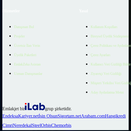
Hizmetler
Yasal
Danışman Bul
Kullanım Koşulları
Projeler
Bireysel Üyelik Sözleşmesi
Ücretsiz İlan Verin
Çerez Politikası ve Aydınlat
Üyelik Paketleri
Çerez Ayarları
EmlakZeka Asistan
Kullanıcı Veri Gizliliği Bildi
Uzman Danışmanlar
Ziyaretçi Veri Gizliliği
Müşteri Yetkilisi Veri Gizlili
Aday Aydınlatma Metni
Emlakjet bir
grup şirketidir.
Endeksa
Kariyer.net
İşin Olsun
Sigortam.net
Arabam.com
Hangikredi
Cimri
Neredekal
SteelOrbis
Chemorbis