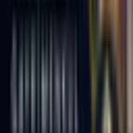
Hemen Ara
Dil
:
Türkçe
Aktif İlan
:
-
Hemen Ara
Zonguldak Bölgeleri Emlak Ofisi Adetleri
8 bölge için emlak ofisi adetleri
Ereğli Emlak Ofisleri
8
Ofis
Merkez Emlak Ofisleri
2
Ofis
Alaplı Emlak Ofisleri
1
Ofis
Kozlu Emlak Ofisleri
1
Ofis
Çaycuma Emlak Ofisleri
Devrek Emlak Ofisleri
Gökçebey Emlak Ofisleri
Kilimli Emlak Ofisleri
Temmuz Ayında
En fazla işlem yapan emlak ofisleri