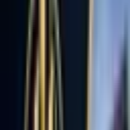
Üyelik Paketleri
Reklam Çözümleri
Satış & Kiralama
Ücretsiz İlan Verin
Değerini Öğren
Danışman Bul
Uzman
Danışmanlar
Profesyoneller
Üyelik Paketleri
Reklam Çözümleri
Piyasa
Satılık Konut Piyasası
Satılık Arsa Piyasası
Satılık Arazi
Piyasası
Satılık İş Yeri Piyasası
Kaynaklar
Satıcı Rehberi
Emlakjet Blog
Ana Sayfa
Emlak Ofisleri
Zonguldak Emlak Ofisleri
Bölge
Uzmanlık
Sırala
Zonguldak Emlak Ofisleri
12
ofis bulundu