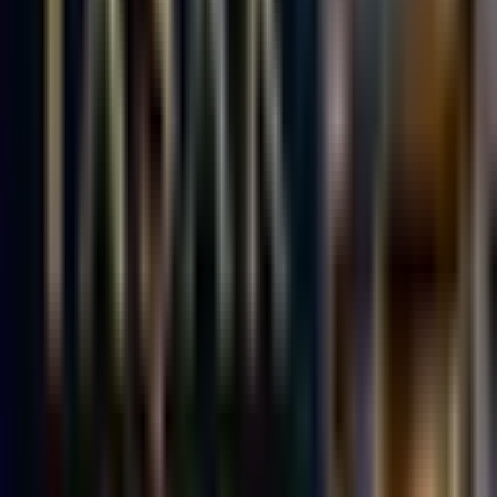
5.YIL
KEPEZ EMLAK
Zonguldak, Ereğli
Hemen Ara
Dil
:
Türkçe
Aktif İlan
:
20
Ort. Pazarlama Süresi
:
60 - 90
Ort. Satış Fiyatı
:
2.9M ₺
Son 3 Ay İşlemleri
:
19
Hemen Ara
Kdz. Ereğli Net Emlak Yapı Dekorasyon
KD
8.YIL
Kdz. Ereğli Net Emlak Yapı Dekorasyon
Zonguldak, Ereğli
Hemen Ara
Dil
:
Türkçe
Aktif İlan
:
15
Ort. Pazarlama Süresi
:
90+