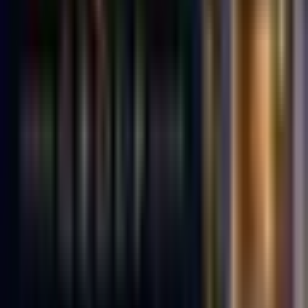
Ort. Satış Fiyatı
:
4.7M ₺
Son 3 Ay İşlemleri
:
2
Hemen Ara
TAŞAR EMLAK & GAYRİMENKUL
1.YIL
TAŞAR EMLAK & GAYRİMENKUL
Zonguldak, Kozlu
Hemen Ara
Dil
:
Türkçe
Aktif İlan
:
5
Ort. Pazarlama Süresi
:
60 - 90
Ort. Satış Fiyatı
:
3.9M ₺
Son 3 Ay İşlemleri
:
9
Hemen Ara
Latifoğlu Gayrimenkul
LG
Latifoğlu Gayrimenkul
Zonguldak, Ereğli