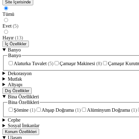
Site İçerisinde
Tümü
Evet
(
5
)
Hayır
(
13
)
İç Özellikler
Banyo
Banyo
Alaturka Tuvalet
(
5
)
Çamaşır Makinesi
(
8
)
Çamaşır Kurut
Dekorasyon
Mutfak
Altyapı
Dış Özellikler
Bina Özellikleri
Bina Özellikleri
Şömine
(
1
)
Ahşap Doğrama
(
1
)
Alüminyum Doğrama
(
1
)
Cephe
Sosyal İmkanlar
Konum Özellikleri
Ulaşım