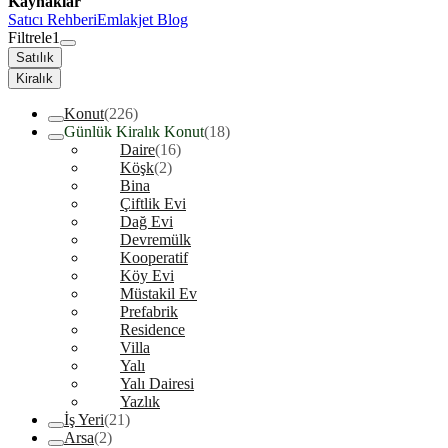
Kaynaklar
Satıcı Rehberi
Emlakjet Blog
Filtrele
1
Satılık
Kiralık
Konut
(226)
Günlük Kiralık Konut
(18)
Daire
(16)
Köşk
(2)
Bina
Çiftlik Evi
Dağ Evi
Devremülk
Kooperatif
Köy Evi
Müstakil Ev
Prefabrik
Residence
Villa
Yalı
Yalı Dairesi
Yazlık
İş Yeri
(21)
Arsa
(2)