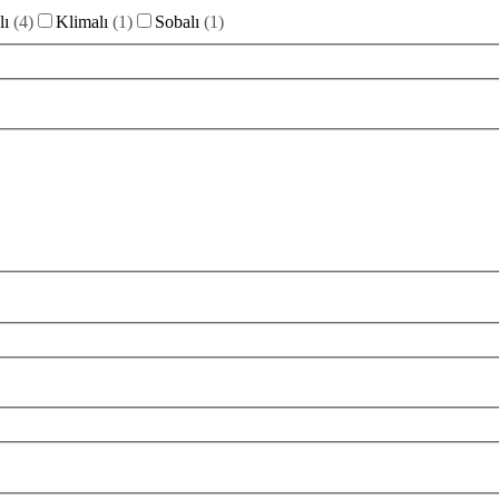
lı
(
4
)
Klimalı
(
1
)
Sobalı
(
1
)