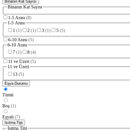
Binanın Kat Sayısı
Binanın Kat Sayısı
1-5 Arası
(
8
)
1-5 Arası
1
(
1
)
2
(
1
)
3
(
1
)
5
(
5
)
6-10 Arası
(
5
)
6-10 Arası
7
(
1
)
8
(
4
)
11 ve Üzeri
(
5
)
11 ve Üzeri
13
(
5
)
Eşya Durumu
Tümü
Boş
(
1
)
Eşyalı
(
7
)
Isıtma Tipi
Isıtma Tipi