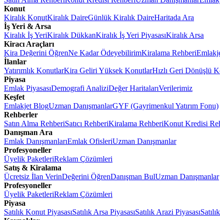
Konut
Kiralık Konut
Kiralık Daire
Günlük Kiralık Daire
Haritada Ara
İş Yeri & Arsa
Kiralık İş Yeri
Kiralık Dükkan
Kiralık İş Yeri Piyasası
Kiralık Arsa
Kiracı Araçları
Kira Değerini Öğren
Ne Kadar Ödeyebilirim
Kiralama Rehberi
Emlakj
İlanlar
Yatırımlık Konutlar
Kira Geliri Yüksek Konutlar
Hızlı Geri Dönüşlü K
Piyasa
Emlak Piyasası
Demografi Analizi
Değer Haritaları
Verilerimiz
Keşfet
Emlakjet Blog
Uzman Danışmanlar
GYF (Gayrimenkul Yatırım Fonu)
Rehberler
Satın Alma Rehberi
Satıcı Rehberi
Kiralama Rehberi
Konut Kredisi Re
Danışman Ara
Emlak Danışmanları
Emlak Ofisleri
Uzman Danışmanlar
Profesyoneller
Üyelik Paketleri
Reklam Çözümleri
Satış & Kiralama
Ücretsiz İlan Verin
Değerini Öğren
Danışman Bul
Uzman Danışmanlar
Profesyoneller
Üyelik Paketleri
Reklam Çözümleri
Piyasa
Satılık Konut Piyasası
Satılık Arsa Piyasası
Satılık Arazi Piyasası
Satılı