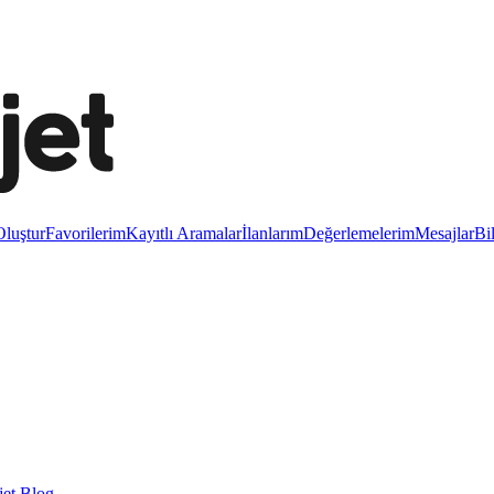
luştur
Favorilerim
Kayıtlı Aramalar
İlanlarım
Değerlemelerim
Mesajlar
Bi
et Blog