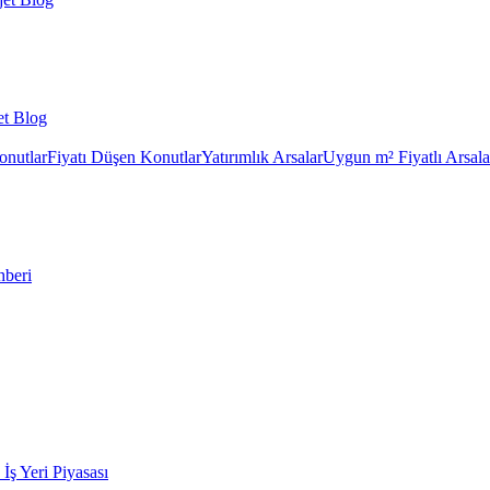
et Blog
onutlar
Fiyatı Düşen Konutlar
Yatırımlık Arsalar
Uygun m² Fiyatlı Arsala
hberi
k İş Yeri Piyasası