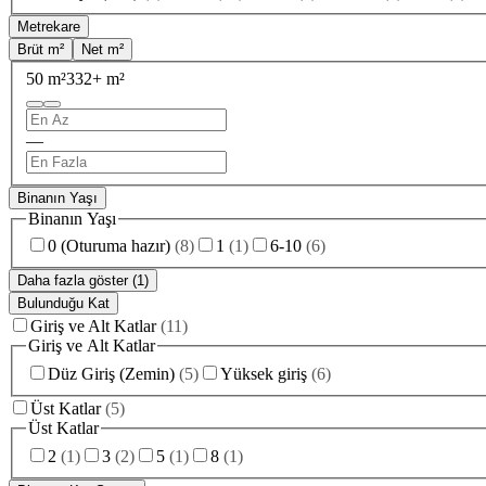
Metrekare
Brüt m²
Net m²
50 m²
332+ m²
—
Binanın Yaşı
Binanın Yaşı
0 (Oturuma hazır)
(
8
)
1
(
1
)
6-10
(
6
)
Daha fazla göster (1)
Bulunduğu Kat
Giriş ve Alt Katlar
(
11
)
Giriş ve Alt Katlar
Düz Giriş (Zemin)
(
5
)
Yüksek giriş
(
6
)
Üst Katlar
(
5
)
Üst Katlar
2
(
1
)
3
(
2
)
5
(
1
)
8
(
1
)