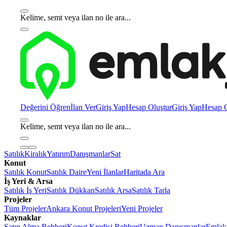
Kelime, semt veya ilan no ile ara...
Değerini Öğren
İlan Ver
Giriş Yap
Hesap Oluştur
Giriş Yap
Hesap O
Kelime, semt veya ilan no ile ara...
Satılık
Kiralık
Yatırım
Danışmanlar
Sat
Konut
Satılık Konut
Satılık Daire
Yeni İlanlar
Haritada Ara
İş Yeri & Arsa
Satılık İş Yeri
Satılık Dükkan
Satılık Arsa
Satılık Tarla
Projeler
Tüm Projeler
Ankara Konut Projeleri
Yeni Projeler
Kaynaklar
Satın Alma Rehberi
Konut Kredisi Rehberi
Uzman Danışmanlar
Emlakj