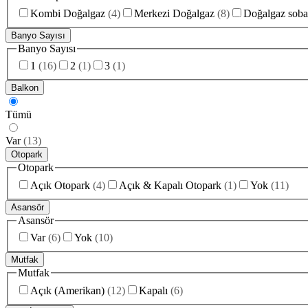
Kombi Doğalgaz
(
4
)
Merkezi Doğalgaz
(
8
)
Doğalgaz soba
Banyo Sayısı
Banyo Sayısı
1
(
16
)
2
(
1
)
3
(
1
)
Balkon
Tümü
Var
(
13
)
Otopark
Otopark
Açık Otopark
(
4
)
Açık & Kapalı Otopark
(
1
)
Yok
(
11
)
Asansör
Asansör
Var
(
6
)
Yok
(
10
)
Mutfak
Mutfak
Açık (Amerikan)
(
12
)
Kapalı
(
6
)