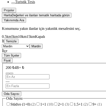
Turistik Tesis
Projeler
Harita
Değerleri ve ilanları tematik haritada görün
Yakınımda Ara
Konumuna yakın ilanlar için yakınlık mesafesini seç.
0.5km
5km
10km
15km
Kapalı
İl
Temizle
Mardin
İlçe
Tüm İlçeler
Fiyat
200 ₺
4B+ ₺
—
Oda Sayısı
Oda Sayısı
Stüdyo (1+0)
(
2
)
1+1
(
10
)
2+1
(
3
)
1.5+1
(
2
)
9+
(
1
)