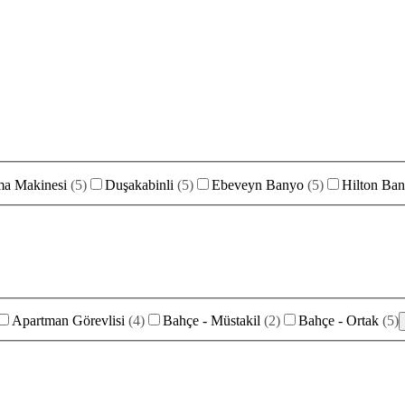
ma Makinesi
(
5
)
Duşakabinli
(
5
)
Ebeveyn Banyo
(
5
)
Hilton Ba
Apartman Görevlisi
(
4
)
Bahçe - Müstakil
(
2
)
Bahçe - Ortak
(
5
)