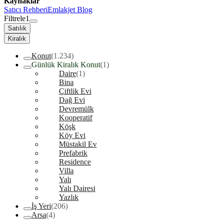
Kaynaklar
Satıcı Rehberi
Emlakjet Blog
Filtrele
1
Satılık
Kiralık
Konut
(1.234)
Günlük Kiralık Konut
(1)
Daire
(1)
Bina
Çiftlik Evi
Dağ Evi
Devremülk
Kooperatif
Köşk
Köy Evi
Müstakil Ev
Prefabrik
Residence
Villa
Yalı
Yalı Dairesi
Yazlık
İş Yeri
(206)
Arsa
(4)