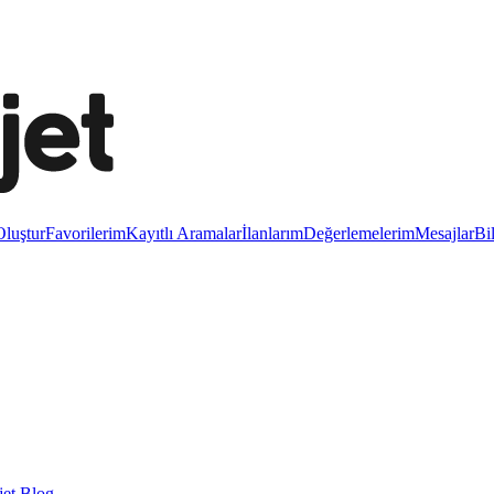
luştur
Favorilerim
Kayıtlı Aramalar
İlanlarım
Değerlemelerim
Mesajlar
Bi
et Blog