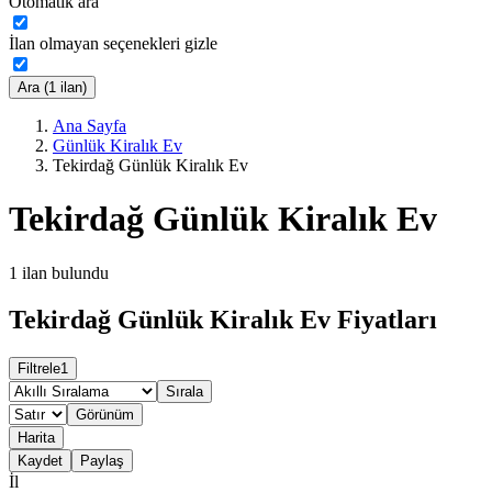
Otomatik ara
İlan olmayan seçenekleri gizle
Ara (1 ilan)
Ana Sayfa
Günlük Kiralık Ev
Tekirdağ Günlük Kiralık Ev
Tekirdağ Günlük Kiralık Ev
1
ilan bulundu
Tekirdağ Günlük Kiralık Ev Fiyatları
Filtrele
1
Sırala
Görünüm
Harita
Kaydet
Paylaş
İl