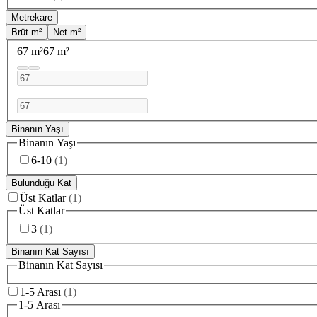
Metrekare
Brüt m²
Net m²
67 m²
67 m²
—
Binanın Yaşı
Binanın Yaşı
6-10
(
1
)
Bulunduğu Kat
Üst Katlar
(
1
)
Üst Katlar
3
(
1
)
Binanın Kat Sayısı
Binanın Kat Sayısı
1-5 Arası
(
1
)
1-5 Arası