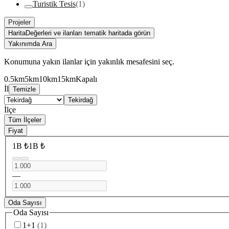
Turistik Tesis
(1)
Projeler
Harita
Değerleri ve ilanları tematik haritada görün
Yakınımda Ara
Konumuna yakın ilanlar için yakınlık mesafesini seç.
0.5km
5km
10km
15km
Kapalı
İl
Temizle
Tekirdağ
İlçe
Tüm İlçeler
Fiyat
1B ₺
1B ₺
—
Oda Sayısı
Oda Sayısı
1+1
(
1
)