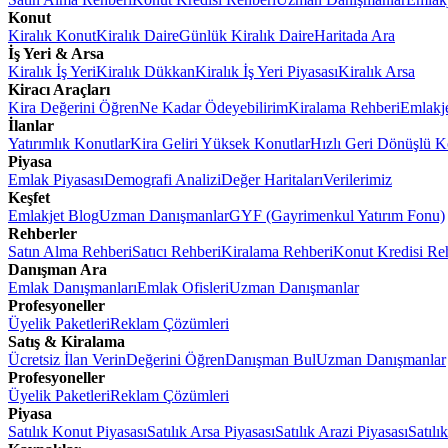
Konut
Kiralık Konut
Kiralık Daire
Günlük Kiralık Daire
Haritada Ara
İş Yeri & Arsa
Kiralık İş Yeri
Kiralık Dükkan
Kiralık İş Yeri Piyasası
Kiralık Arsa
Kiracı Araçları
Kira Değerini Öğren
Ne Kadar Ödeyebilirim
Kiralama Rehberi
Emlakj
İlanlar
Yatırımlık Konutlar
Kira Geliri Yüksek Konutlar
Hızlı Geri Dönüşlü K
Piyasa
Emlak Piyasası
Demografi Analizi
Değer Haritaları
Verilerimiz
Keşfet
Emlakjet Blog
Uzman Danışmanlar
GYF (Gayrimenkul Yatırım Fonu)
Rehberler
Satın Alma Rehberi
Satıcı Rehberi
Kiralama Rehberi
Konut Kredisi Re
Danışman Ara
Emlak Danışmanları
Emlak Ofisleri
Uzman Danışmanlar
Profesyoneller
Üyelik Paketleri
Reklam Çözümleri
Satış & Kiralama
Ücretsiz İlan Verin
Değerini Öğren
Danışman Bul
Uzman Danışmanlar
Profesyoneller
Üyelik Paketleri
Reklam Çözümleri
Piyasa
Satılık Konut Piyasası
Satılık Arsa Piyasası
Satılık Arazi Piyasası
Satılı