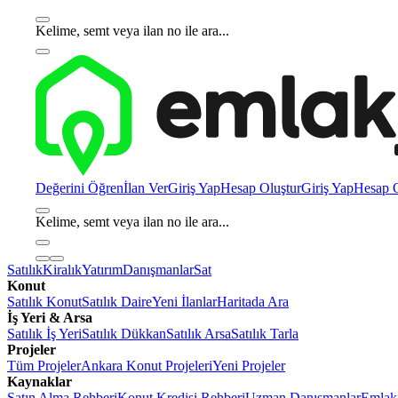
Kelime, semt veya ilan no ile ara...
Değerini Öğren
İlan Ver
Giriş Yap
Hesap Oluştur
Giriş Yap
Hesap O
Kelime, semt veya ilan no ile ara...
Satılık
Kiralık
Yatırım
Danışmanlar
Sat
Konut
Satılık Konut
Satılık Daire
Yeni İlanlar
Haritada Ara
İş Yeri & Arsa
Satılık İş Yeri
Satılık Dükkan
Satılık Arsa
Satılık Tarla
Projeler
Tüm Projeler
Ankara Konut Projeleri
Yeni Projeler
Kaynaklar
Satın Alma Rehberi
Konut Kredisi Rehberi
Uzman Danışmanlar
Emlakj