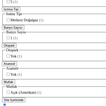
5
(
1
)
Isıtma Tipi
Isıtma Tipi
Merkezi Doğalgaz
(
1
)
Banyo Sayısı
Banyo Sayısı
1
(
1
)
Otopark
Otopark
Yok
(
1
)
Asansör
Asansör
Yok
(
1
)
Mutfak
Mutfak
Açık (Amerikan)
(
1
)
Site İçerisinde