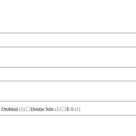
 Otobüsü
(
1
)
Denize Sıfır
(
1
)
E-5
(
1
)