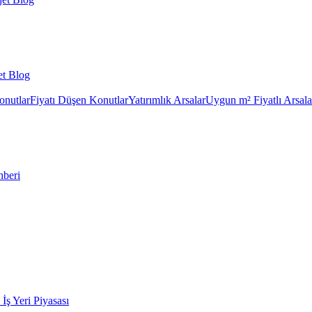
et Blog
onutlar
Fiyatı Düşen Konutlar
Yatırımlık Arsalar
Uygun m² Fiyatlı Arsala
hberi
k İş Yeri Piyasası