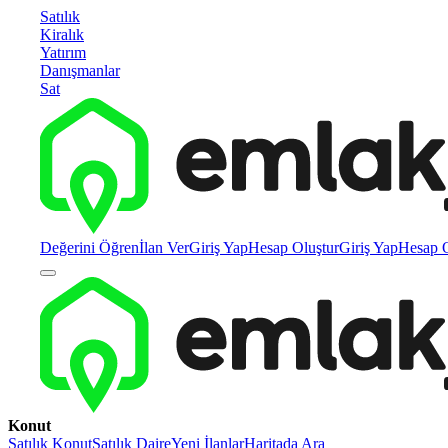
Satılık
Kiralık
Yatırım
Danışmanlar
Sat
Değerini Öğren
İlan Ver
Giriş Yap
Hesap Oluştur
Giriş Yap
Hesap O
Konut
Satılık Konut
Satılık Daire
Yeni İlanlar
Haritada Ara