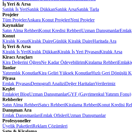
İş Yeri & Arsa
Satılık İş Yeri
Satılık Dükkan
Satılık Arsa
Satılık Tarla
Projeler
Tüm Projeler
Ankara Konut Projeleri
Yeni Projeler
Kaynaklar
Satın Alma Rehberi
Konut Kredisi Rehberi
Uzman Danışmanlar
Emlakj
Konut
Kiralık Konut
Kiralık Daire
Günlük Kiralık Daire
Haritada Ara
İş Yeri & Arsa
Kiralık İş Yeri
Kiralık Dükkan
Kiralık İş Yeri Piyasası
Kiralık Arsa
Kiracı Araçları
Kira Değerini Öğren
Ne Kadar Ödeyebilirim
Kiralama Rehberi
Emlakj
İlanlar
Yatırımlık Konutlar
Kira Geliri Yüksek Konutlar
Hızlı Geri Dönüşlü K
Piyasa
Emlak Piyasası
Demografi Analizi
Değer Haritaları
Verilerimiz
Keşfet
Emlakjet Blog
Uzman Danışmanlar
GYF (Gayrimenkul Yatırım Fonu)
Rehberler
Satın Alma Rehberi
Satıcı Rehberi
Kiralama Rehberi
Konut Kredisi Re
Danışman Ara
Emlak Danışmanları
Emlak Ofisleri
Uzman Danışmanlar
Profesyoneller
Üyelik Paketleri
Reklam Çözümleri
Satış & Kiralama