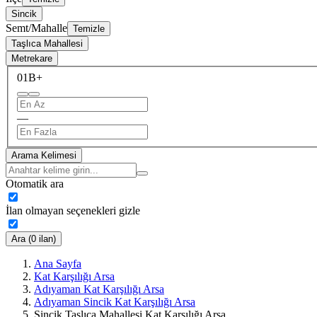
Sincik
Semt/Mahalle
Temizle
Taşlıca Mahallesi
Metrekare
0
1B+
—
Arama Kelimesi
Otomatik ara
İlan olmayan seçenekleri gizle
Ara (0 ilan)
Ana Sayfa
Kat Karşılığı Arsa
Adıyaman Kat Karşılığı Arsa
Adıyaman Sincik Kat Karşılığı Arsa
Sincik Taşlıca Mahallesi Kat Karşılığı Arsa