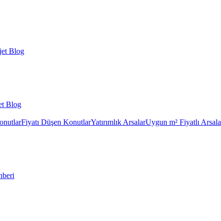
et Blog
et Blog
onutlar
Fiyatı Düşen Konutlar
Yatırımlık Arsalar
Uygun m² Fiyatlı Arsala
hberi