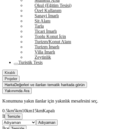
Muhtelif Arsa
Okul (Eğitim Tesisi)
Özel Kullanım
Sanayi İmarlı
Sit Alanı
Tarla
Ticari İmarlı
Toplu Konut İçin
Turizm/Konut Alanı
Turizm İmarlı
Villa İmarlı
Zeytinlik
Turistik Tesis
Kiralık
Projeler
Harita
Değerleri ve ilanları tematik haritada görün
Yakınımda Ara
Konumuna yakın ilanlar için yakınlık mesafesini seç.
0.5km
5km
10km
15km
Kapalı
İl
Temizle
Adıyaman
İlçe
Temizle