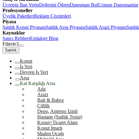
Ücretsiz İlan Verin
Değerini Öğren
Danışman Bul
Uzman Danışmanlar
Profesyoneller
Üyelik Paketleri
Reklam Çözümleri
Piyasa
Satılık Konut Piyasası
Satılık Arsa Piyasası
Satılık Arazi Piyasası
Satılı
Kaynaklar
Satıcı Rehberi
Emlakjet Blog
Filtrele
3
Satılık
Konut
İş Yeri
Devren İş Yeri
Arsa
Kat Karşılığı Arsa
Ada
Arazi
Bağ & Bahçe
Çiftlik
Depo, Antrepo İzinli
Hastane (Sağlık Tesisi)
Konut+Ticaret Alanı
Konut İmarlı
Maden Ocağı