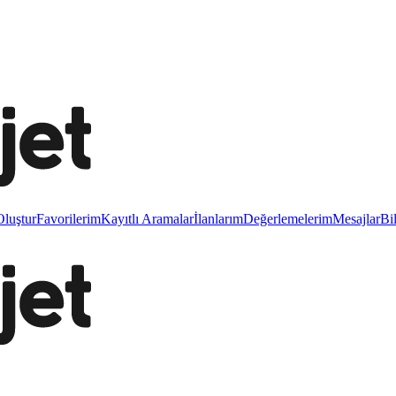
luştur
Favorilerim
Kayıtlı Aramalar
İlanlarım
Değerlemelerim
Mesajlar
Bi