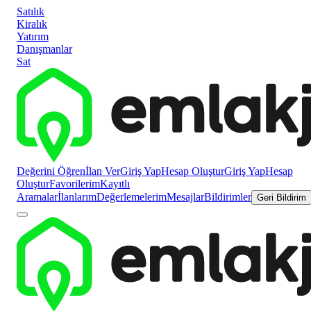
Satılık
Kiralık
Yatırım
Danışmanlar
Sat
Değerini Öğren
İlan Ver
Giriş Yap
Hesap Oluştur
Giriş Yap
Hesap
Oluştur
Favorilerim
Kayıtlı
Aramalar
İlanlarım
Değerlemelerim
Mesajlar
Bildirimler
Geri Bildirim