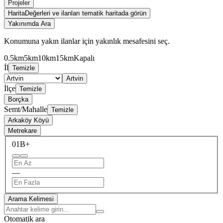
Projeler
Harita
Değerleri ve ilanları tematik haritada görün
Yakınımda Ara
Konumuna yakın ilanlar için yakınlık mesafesini seç.
0.5km
5km
10km
15km
Kapalı
İl
Temizle
Artvin
İlçe
Temizle
Borçka
Semt/Mahalle
Temizle
Arkaköy Köyü
Metrekare
0
1B+
—
Arama Kelimesi
Otomatik ara