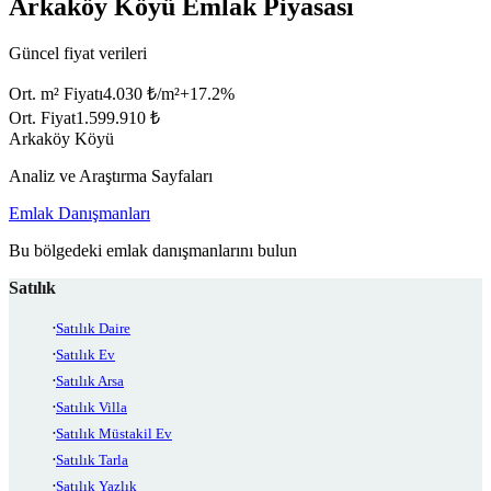
Arkaköy Köyü Emlak Piyasası
Güncel fiyat verileri
Ort. m² Fiyatı
4.030 ₺/m²
+
17.2
%
Ort. Fiyat
1.599.910 ₺
Arkaköy Köyü
Analiz ve Araştırma Sayfaları
Emlak Danışmanları
Bu bölgedeki emlak danışmanlarını bulun
Satılık
Satılık Daire
Satılık Ev
Satılık Arsa
Satılık Villa
Satılık Müstakil Ev
Satılık Tarla
Satılık Yazlık