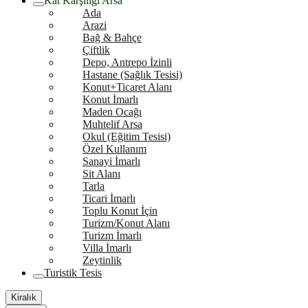
Kat Karşılığı Arsa
Ada
Arazi
Bağ & Bahçe
Çiftlik
Depo, Antrepo İzinli
Hastane (Sağlık Tesisi)
Konut+Ticaret Alanı
Konut İmarlı
Maden Ocağı
Muhtelif Arsa
Okul (Eğitim Tesisi)
Özel Kullanım
Sanayi İmarlı
Sit Alanı
Tarla
Ticari İmarlı
Toplu Konut İçin
Turizm/Konut Alanı
Turizm İmarlı
Villa İmarlı
Zeytinlik
Turistik Tesis
Kiralık