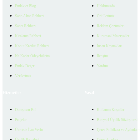
Emlakjet Blog
Hakkımızda
Satın Alma Rehberi
Ödüllerimiz
Satıcı Rehberi
Reklam Çözümleri
Kiralama Rehberi
Kurumsal Materyaller
Konut Kredisi Rehberi
İnsan Kaynakları
Ne Kadar Ödeyebilirim
İletişim
Emlak Değeri
Yardım
Verilerimiz
Hizmetler
Yasal
Danışman Bul
Kullanım Koşulları
Projeler
Bireysel Üyelik Sözleşmesi
Ücretsiz İlan Verin
Çerez Politikası ve Aydınlat
Üyelik Paketleri
Çerez Ayarları