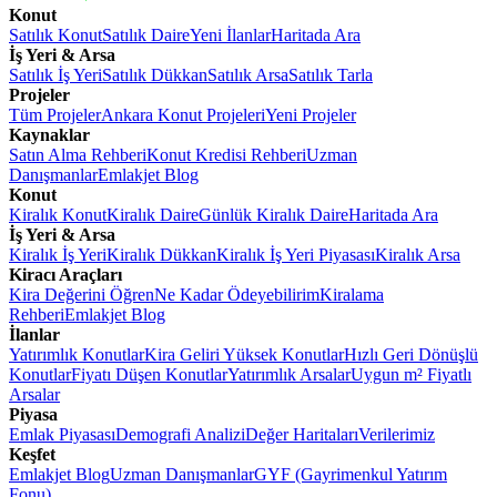
Konut
Satılık Konut
Satılık Daire
Yeni İlanlar
Haritada Ara
İş Yeri & Arsa
Satılık İş Yeri
Satılık Dükkan
Satılık Arsa
Satılık Tarla
Projeler
Tüm Projeler
Ankara Konut Projeleri
Yeni Projeler
Kaynaklar
Satın Alma Rehberi
Konut Kredisi Rehberi
Uzman
Danışmanlar
Emlakjet Blog
Konut
Kiralık Konut
Kiralık Daire
Günlük Kiralık Daire
Haritada Ara
İş Yeri & Arsa
Kiralık İş Yeri
Kiralık Dükkan
Kiralık İş Yeri Piyasası
Kiralık Arsa
Kiracı Araçları
Kira Değerini Öğren
Ne Kadar Ödeyebilirim
Kiralama
Rehberi
Emlakjet Blog
İlanlar
Yatırımlık Konutlar
Kira Geliri Yüksek Konutlar
Hızlı Geri Dönüşlü
Konutlar
Fiyatı Düşen Konutlar
Yatırımlık Arsalar
Uygun m² Fiyatlı
Arsalar
Piyasa
Emlak Piyasası
Demografi Analizi
Değer Haritaları
Verilerimiz
Keşfet
Emlakjet Blog
Uzman Danışmanlar
GYF (Gayrimenkul Yatırım
Fonu)