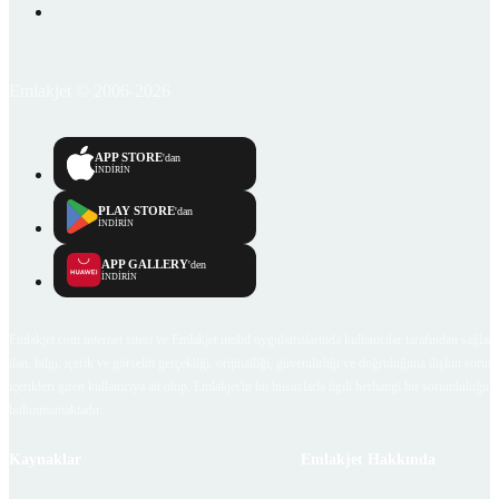
Emlakjet © 2006-2026
APP STORE
'dan
İNDİRİN
PLAY STORE
'dan
İNDİRİN
APP GALLERY
'den
İNDİRİN
Emlakjet.com internet sitesi ve Emlakjet mobil uygulamalarında kullanıcılar tarafından sağlana
ilan, bilgi, içerik ve görselin gerçekliği, orijinalliği, güvenilirliği ve doğruluğuna ilişkin soru
içerikleri giren kullanıcıya ait olup, Emlakjet'in bu hususlarla ilgili herhangi bir sorumluluğu
bulunmamaktadır.
Kaynaklar
Emlakjet Hakkında