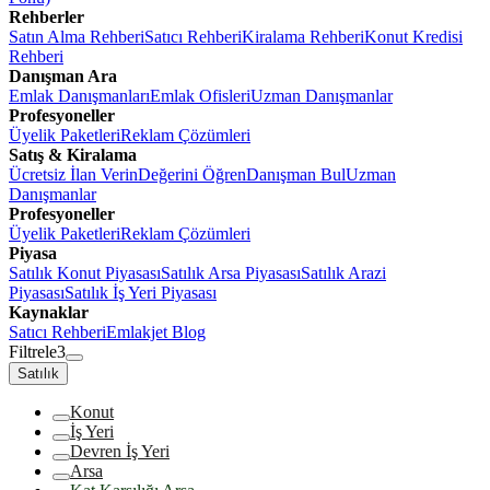
Rehberler
Satın Alma Rehberi
Satıcı Rehberi
Kiralama Rehberi
Konut Kredisi
Rehberi
Danışman Ara
Emlak Danışmanları
Emlak Ofisleri
Uzman Danışmanlar
Profesyoneller
Üyelik Paketleri
Reklam Çözümleri
Satış & Kiralama
Ücretsiz İlan Verin
Değerini Öğren
Danışman Bul
Uzman
Danışmanlar
Profesyoneller
Üyelik Paketleri
Reklam Çözümleri
Piyasa
Satılık Konut Piyasası
Satılık Arsa Piyasası
Satılık Arazi
Piyasası
Satılık İş Yeri Piyasası
Kaynaklar
Satıcı Rehberi
Emlakjet Blog
Filtrele
3
Satılık
Konut
İş Yeri
Devren İş Yeri
Arsa