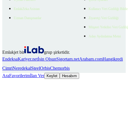
EmlakZeka Asistan
Kullanıcı Veri Gizliliği Bildi
Uzman Danışmanlar
Ziyaretçi Veri Gizliliği
Müşteri Yetkilisi Veri Gizlili
Aday Aydınlatma Metni
Emlakjet bir
grup şirketidir.
Endeksa
Kariyer.net
İşin Olsun
Sigortam.net
Arabam.com
Hangikredi
Cimri
Neredekal
SteelOrbis
Chemorbis
Ara
Favorilerim
İlan Ver
Keşfet
Hesabım