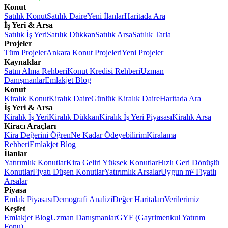
Konut
Satılık Konut
Satılık Daire
Yeni İlanlar
Haritada Ara
İş Yeri & Arsa
Satılık İş Yeri
Satılık Dükkan
Satılık Arsa
Satılık Tarla
Projeler
Tüm Projeler
Ankara Konut Projeleri
Yeni Projeler
Kaynaklar
Satın Alma Rehberi
Konut Kredisi Rehberi
Uzman
Danışmanlar
Emlakjet Blog
Konut
Kiralık Konut
Kiralık Daire
Günlük Kiralık Daire
Haritada Ara
İş Yeri & Arsa
Kiralık İş Yeri
Kiralık Dükkan
Kiralık İş Yeri Piyasası
Kiralık Arsa
Kiracı Araçları
Kira Değerini Öğren
Ne Kadar Ödeyebilirim
Kiralama
Rehberi
Emlakjet Blog
İlanlar
Yatırımlık Konutlar
Kira Geliri Yüksek Konutlar
Hızlı Geri Dönüşlü
Konutlar
Fiyatı Düşen Konutlar
Yatırımlık Arsalar
Uygun m² Fiyatlı
Arsalar
Piyasa
Emlak Piyasası
Demografi Analizi
Değer Haritaları
Verilerimiz
Keşfet
Emlakjet Blog
Uzman Danışmanlar
GYF (Gayrimenkul Yatırım
Fonu)