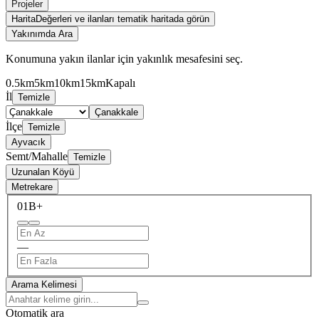
Projeler
Harita
Değerleri ve ilanları tematik haritada görün
Yakınımda Ara
Konumuna yakın ilanlar için yakınlık mesafesini seç.
0.5km
5km
10km
15km
Kapalı
İl
Temizle
Çanakkale
İlçe
Temizle
Ayvacık
Semt/Mahalle
Temizle
Uzunalan Köyü
Metrekare
0
1B+
—
Arama Kelimesi
Otomatik ara