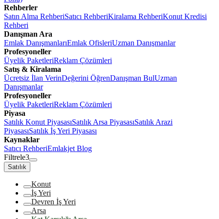
Rehberler
Satın Alma Rehberi
Satıcı Rehberi
Kiralama Rehberi
Konut Kredisi
Rehberi
Danışman Ara
Emlak Danışmanları
Emlak Ofisleri
Uzman Danışmanlar
Profesyoneller
Üyelik Paketleri
Reklam Çözümleri
Satış & Kiralama
Ücretsiz İlan Verin
Değerini Öğren
Danışman Bul
Uzman
Danışmanlar
Profesyoneller
Üyelik Paketleri
Reklam Çözümleri
Piyasa
Satılık Konut Piyasası
Satılık Arsa Piyasası
Satılık Arazi
Piyasası
Satılık İş Yeri Piyasası
Kaynaklar
Satıcı Rehberi
Emlakjet Blog
Filtrele
3
Satılık
Konut
İş Yeri
Devren İş Yeri
Arsa