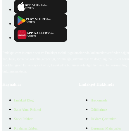
APP STORE
'dan
İNDİRİN
PLAY STORE
'dan
İNDİRİN
APP GALLERY
'den
İNDİRİN
Emlakjet.com internet sitesi ve Emlakjet mobil uygulamalarında kullanıcılar tarafından sağlana
ilan, bilgi, içerik ve görselin gerçekliği, orijinalliği, güvenilirliği ve doğruluğuna ilişkin soru
içerikleri giren kullanıcıya ait olup, Emlakjet'in bu hususlarla ilgili herhangi bir sorumluluğu
bulunmamaktadır.
Kaynaklar
Emlakjet Hakkında
Emlakjet Blog
Hakkımızda
Satın Alma Rehberi
Ödüllerimiz
Satıcı Rehberi
Reklam Çözümleri
Kiralama Rehberi
Kurumsal Materyaller