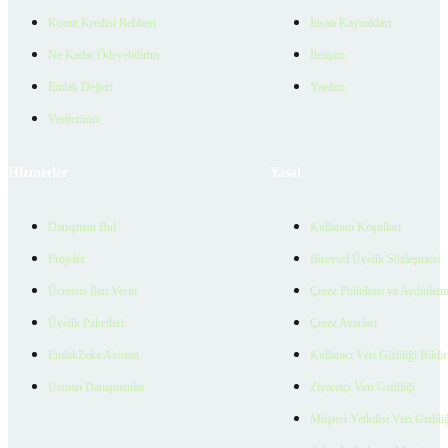
Konut Kredisi Rehberi
İnsan Kaynakları
Ne Kadar Ödeyebilirim
İletişim
Emlak Değeri
Yardım
Verilerimiz
Hizmetler
Yasal
Danışman Bul
Kullanım Koşulları
Projeler
Bireysel Üyelik Sözleşmesi
Ücretsiz İlan Verin
Çerez Politikası ve Aydınlat
Üyelik Paketleri
Çerez Ayarları
EmlakZeka Asistan
Kullanıcı Veri Gizliliği Bildi
Uzman Danışmanlar
Ziyaretçi Veri Gizliliği
Müşteri Yetkilisi Veri Gizlili