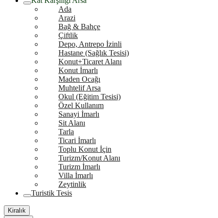
Kat Karşılığı Arsa
Ada
Arazi
Bağ & Bahçe
Çiftlik
Depo, Antrepo İzinli
Hastane (Sağlık Tesisi)
Konut+Ticaret Alanı
Konut İmarlı
Maden Ocağı
Muhtelif Arsa
Okul (Eğitim Tesisi)
Özel Kullanım
Sanayi İmarlı
Sit Alanı
Tarla
Ticari İmarlı
Toplu Konut İçin
Turizm/Konut Alanı
Turizm İmarlı
Villa İmarlı
Zeytinlik
Turistik Tesis
Kiralık