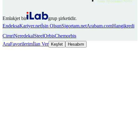
Aday Aydınlatma Metni
Emlakjet bir
grup şirketidir.
Endeksa
Kariyer.net
İşin Olsun
Sigortam.net
Arabam.com
Hangikredi
Cimri
Neredekal
SteelOrbis
Chemorbis
Ara
Favorilerim
İlan Ver
Keşfet
Hesabım