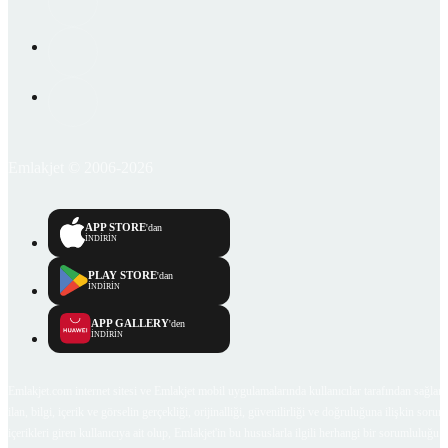
Emlakjet © 2006-2026
APP STORE
'dan
İNDİRİN
PLAY STORE
'dan
İNDİRİN
APP GALLERY
'den
İNDİRİN
Emlakjet.com internet sitesi ve Emlakjet mobil uygulamalarında kullanıcılar tarafından sağlana
ilan, bilgi, içerik ve görselin gerçekliği, orijinalliği, güvenilirliği ve doğruluğuna ilişkin soru
içerikleri giren kullanıcıya ait olup, Emlakjet'in bu hususlarla ilgili herhangi bir sorumluluğu