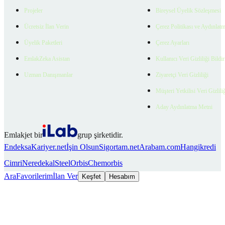
Projeler
Bireysel Üyelik Sözleşmesi
Ücretsiz İlan Verin
Çerez Politikası ve Aydınlat
Üyelik Paketleri
Çerez Ayarları
EmlakZeka Asistan
Kullanıcı Veri Gizliliği Bildi
Uzman Danışmanlar
Ziyaretçi Veri Gizliliği
Müşteri Yetkilisi Veri Gizlili
Aday Aydınlatma Metni
Emlakjet bir
grup şirketidir.
Endeksa
Kariyer.net
İşin Olsun
Sigortam.net
Arabam.com
Hangikredi
Cimri
Neredekal
SteelOrbis
Chemorbis
Ara
Favorilerim
İlan Ver
Keşfet
Hesabım