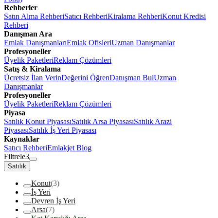
Rehberler
Satın Alma Rehberi
Satıcı Rehberi
Kiralama Rehberi
Konut Kredisi
Rehberi
Danışman Ara
Emlak Danışmanları
Emlak Ofisleri
Uzman Danışmanlar
Profesyoneller
Üyelik Paketleri
Reklam Çözümleri
Satış & Kiralama
Ücretsiz İlan Verin
Değerini Öğren
Danışman Bul
Uzman
Danışmanlar
Profesyoneller
Üyelik Paketleri
Reklam Çözümleri
Piyasa
Satılık Konut Piyasası
Satılık Arsa Piyasası
Satılık Arazi
Piyasası
Satılık İş Yeri Piyasası
Kaynaklar
Satıcı Rehberi
Emlakjet Blog
Filtrele
3
Satılık
Konut
(3)
İş Yeri
Devren İş Yeri
Arsa
(7)