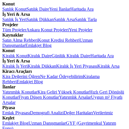
Konut
Satılık Konut
Satılık Daire
Yeni İlanlar
Haritada Ara
İş Yeri & Arsa
Satılık İş Yeri
Satılık Dükkan
Satılık Arsa
Satılık Tarla
Projeler
Tüm Projeler
Ankara Konut Projeleri
Yeni Projeler
Kaynaklar
Satın Alma Rehberi
Konut Kredisi Rehberi
Uzman
Danışmanlar
Emlakjet Blog
Konut
Kiralık Konut
Kiralık Daire
Günlük Kiralık Daire
Haritada Ara
İş Yeri & Arsa
Kiralık İş Yeri
Kiralık Dükkan
Kiralık İş Yeri Piyasası
Kiralık Arsa
Kiracı Araçları
Kira Değerini Öğren
Ne Kadar Ödeyebilirim
Kiralama
Rehberi
Emlakjet Blog
İlanlar
Yatırımlık Konutlar
Kira Geliri Yüksek Konutlar
Hızlı Geri Dönüşlü
Konutlar
Fiyatı Düşen Konutlar
Yatırımlık Arsalar
Uygun m² Fiyatlı
Arsalar
Piyasa
Emlak Piyasası
Demografi Analizi
Değer Haritaları
Verilerimiz
Keşfet
Emlakjet Blog
Uzman Danışmanlar
GYF (Gayrimenkul Yatırım
Fonu)