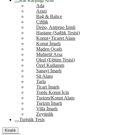
Kat Karşılığı Arsa
Ada
Arazi
Bağ & Bahçe
Çiftlik
Depo, Antrepo İzinli
Hastane (Sağlık Tesisi)
Konut+Ticaret Alanı
Konut İmarlı
Maden Ocağı
Muhtelif Arsa
Okul (Eğitim Tesisi)
Özel Kullanım
Sanayi İmarlı
Sit Alanı
Tarla
Ticari İmarlı
Toplu Konut İçin
Turizm/Konut Alanı
Turizm İmarlı
Villa İmarlı
Zeytinlik
Turistik Tesis
Kiralık