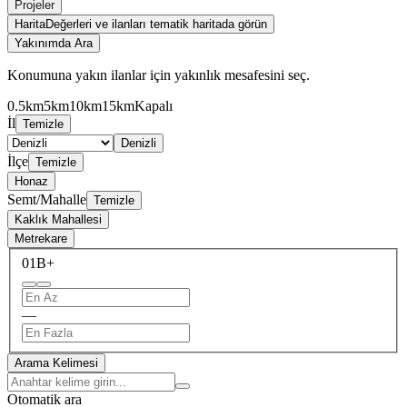
Projeler
Harita
Değerleri ve ilanları tematik haritada görün
Yakınımda Ara
Konumuna yakın ilanlar için yakınlık mesafesini seç.
0.5km
5km
10km
15km
Kapalı
İl
Temizle
Denizli
İlçe
Temizle
Honaz
Semt/Mahalle
Temizle
Kaklık Mahallesi
Metrekare
0
1B+
—
Arama Kelimesi
Otomatik ara