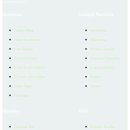
bulunmamaktadır.
Kaynaklar
Emlakjet Hakkında
Emlakjet Blog
Hakkımızda
Satın Alma Rehberi
Ödüllerimiz
Satıcı Rehberi
Reklam Çözümleri
Kiralama Rehberi
Kurumsal Materyaller
Konut Kredisi Rehberi
İnsan Kaynakları
Ne Kadar Ödeyebilirim
İletişim
Emlak Değeri
Yardım
Verilerimiz
Hizmetler
Yasal
Danışman Bul
Kullanım Koşulları