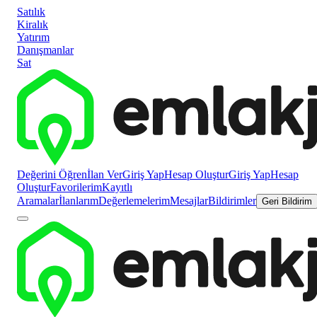
Satılık
Kiralık
Yatırım
Danışmanlar
Sat
Değerini Öğren
İlan Ver
Giriş Yap
Hesap Oluştur
Giriş Yap
Hesap
Oluştur
Favorilerim
Kayıtlı
Aramalar
İlanlarım
Değerlemelerim
Mesajlar
Bildirimler
Geri Bildirim