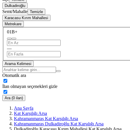
Dulkadiroğlu
Semt/Mahalle
Temizle
Karacasu Kırım Mahallesi
Metrekare
0
1B+
—
Arama Kelimesi
Otomatik ara
İlan olmayan seçenekleri gizle
Ara (0 ilan)
Ana Sayfa
Kat Karşılığı Arsa
Kahramanmaraş Kat Karşılığı Arsa
Kahramanmaraş Dulkadiroğlu Kat Karşılığı Arsa
Dulkadiroğlu Karacasu Kırım Mahallesi Kat Karşılığı Arsa