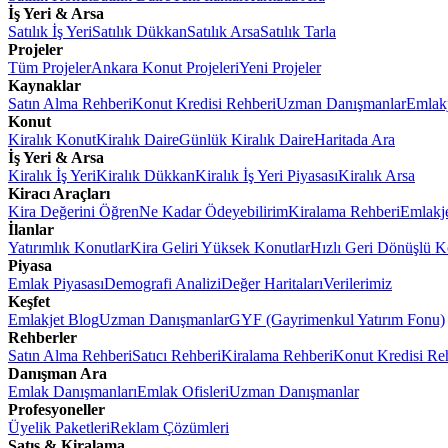
İş Yeri & Arsa
Satılık İş Yeri
Satılık Dükkan
Satılık Arsa
Satılık Tarla
Projeler
Tüm Projeler
Ankara Konut Projeleri
Yeni Projeler
Kaynaklar
Satın Alma Rehberi
Konut Kredisi Rehberi
Uzman Danışmanlar
Emlakj
Konut
Kiralık Konut
Kiralık Daire
Günlük Kiralık Daire
Haritada Ara
İş Yeri & Arsa
Kiralık İş Yeri
Kiralık Dükkan
Kiralık İş Yeri Piyasası
Kiralık Arsa
Kiracı Araçları
Kira Değerini Öğren
Ne Kadar Ödeyebilirim
Kiralama Rehberi
Emlakj
İlanlar
Yatırımlık Konutlar
Kira Geliri Yüksek Konutlar
Hızlı Geri Dönüşlü K
Piyasa
Emlak Piyasası
Demografi Analizi
Değer Haritaları
Verilerimiz
Keşfet
Emlakjet Blog
Uzman Danışmanlar
GYF (Gayrimenkul Yatırım Fonu)
Rehberler
Satın Alma Rehberi
Satıcı Rehberi
Kiralama Rehberi
Konut Kredisi Re
Danışman Ara
Emlak Danışmanları
Emlak Ofisleri
Uzman Danışmanlar
Profesyoneller
Üyelik Paketleri
Reklam Çözümleri
Satış & Kiralama