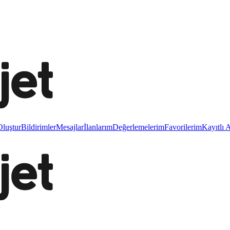
luştur
Bildirimler
Mesajlar
İlanlarım
Değerlemelerim
Favorilerim
Kayıtlı 