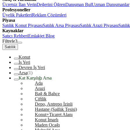
Ücretsiz İlan Verin
Değerini Öğren
Danışman Bul
Uzman Danışmanlar
Profesyoneller
Üyelik Paketleri
Reklam Çözümleri
Piyasa
Satılık Konut Piyasası
Satılık Arsa Piyasası
Satılık Arazi Piyasası
Satılı
Kaynaklar
Satıcı Rehberi
Emlakjet Blog
Filtrele
3
Satılık
Konut
İş Yeri
Devren İş Yeri
Arsa
(1)
Kat Karşılığı Arsa
Ada
Arazi
Bağ & Bahçe
Çiftlik
Depo, Antrepo İzinli
Hastane (Sağlık Tesisi)
Konut+Ticaret Alanı
Konut İmarlı
Maden Ocağı