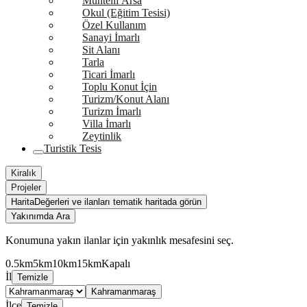
Muhtelif Arsa
Okul (Eğitim Tesisi)
Özel Kullanım
Sanayi İmarlı
Sit Alanı
Tarla
Ticari İmarlı
Toplu Konut İçin
Turizm/Konut Alanı
Turizm İmarlı
Villa İmarlı
Zeytinlik
Turistik Tesis
Kiralık
Projeler
Harita
Değerleri ve ilanları tematik haritada görün
Yakınımda Ara
Konumuna yakın ilanlar için yakınlık mesafesini seç.
0.5km
5km
10km
15km
Kapalı
İl
Temizle
Kahramanmaraş
İlçe
Temizle