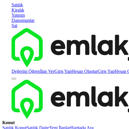
Satılık
Kiralık
Yatırım
Danışmanlar
Sat
Değerini Öğren
İlan Ver
Giriş Yap
Hesap Oluştur
Giriş Yap
Hesap O
Konut
Satılık Konut
Satılık Daire
Yeni İlanlar
Haritada Ara