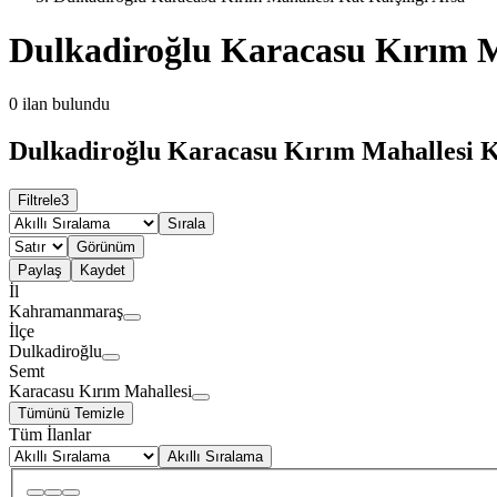
Dulkadiroğlu Karacasu Kırım Ma
0
ilan bulundu
Dulkadiroğlu Karacasu Kırım Mahallesi Ka
Filtrele
3
Sırala
Görünüm
Paylaş
Kaydet
İl
Kahramanmaraş
İlçe
Dulkadiroğlu
Semt
Karacasu Kırım Mahallesi
Tümünü Temizle
Tüm İlanlar
Akıllı Sıralama