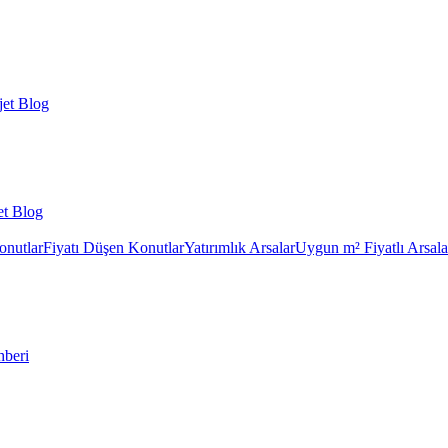
et Blog
et Blog
onutlar
Fiyatı Düşen Konutlar
Yatırımlık Arsalar
Uygun m² Fiyatlı Arsala
hberi