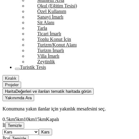
Muhtelif Arsa
Okul (Eğitim Tesisi)
Özel Kullanım
Sanayi İmarlı
Sit Alanı
Tarla
Ticari İmarlı
Toplu Konut İçin
Turizm/Konut Alanı
Turizm İmarlı
Villa İmarlı
Zeytinlik
Turistik Tesis
Kiralık
Projeler
Harita
Değerleri ve ilanları tematik haritada görün
Yakınımda Ara
Konumuna yakın ilanlar için yakınlık mesafesini seç.
0.5km
5km
10km
15km
Kapalı
İl
Temizle
Kars
İlçe
Temizle