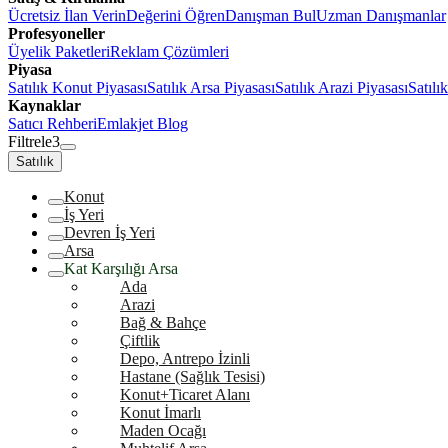
Ücretsiz İlan Verin
Değerini Öğren
Danışman Bul
Uzman Danışmanlar
Profesyoneller
Üyelik Paketleri
Reklam Çözümleri
Piyasa
Satılık Konut Piyasası
Satılık Arsa Piyasası
Satılık Arazi Piyasası
Satılı
Kaynaklar
Satıcı Rehberi
Emlakjet Blog
Filtrele
3
Satılık
Konut
İş Yeri
Devren İş Yeri
Arsa
Kat Karşılığı Arsa
Ada
Arazi
Bağ & Bahçe
Çiftlik
Depo, Antrepo İzinli
Hastane (Sağlık Tesisi)
Konut+Ticaret Alanı
Konut İmarlı
Maden Ocağı