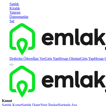
Satılık
Kiralık
Yatırım
Danışmanlar
Sat
Değerini Öğren
İlan Ver
Giriş Yap
Hesap Oluştur
Giriş Yap
Hesap O
Konut
Satılık Konut
Satılık Daire
Yeni İlanlar
Haritada Ara