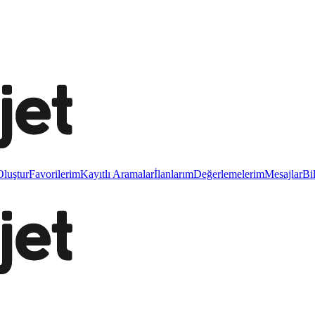
luştur
Favorilerim
Kayıtlı Aramalar
İlanlarım
Değerlemelerim
Mesajlar
Bi