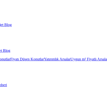
et Blog
et Blog
onutlar
Fiyatı Düşen Konutlar
Yatırımlık Arsalar
Uygun m² Fiyatlı Arsala
hberi