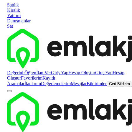
Satılık
Kiralık
Yatırım
Danışmanlar
Sat
Değerini Öğren
İlan Ver
Giriş Yap
Hesap Oluştur
Giriş Yap
Hesap
Oluştur
Favorilerim
Kayıtlı
Aramalar
İlanlarım
Değerlemelerim
Mesajlar
Bildirimler
Geri Bildirim