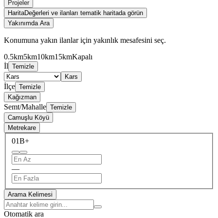
Projeler
Harita
Değerleri ve ilanları tematik haritada görün
Yakınımda Ara
Konumuna yakın ilanlar için yakınlık mesafesini seç.
0.5km
5km
10km
15km
Kapalı
İl
Temizle
Kars
İlçe
Temizle
Kağızman
Semt/Mahalle
Temizle
Camuşlu Köyü
Metrekare
0
1B+
—
Arama Kelimesi
Otomatik ara