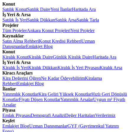
Konut
Satılık Konut
Satılık Daire
Yeni İlanlar
Haritada Ara
İş Yeri & Arsa
Satılık İş Yeri
Satılık Dükkan
Satılık Arsa
Satılık Tarla
Projeler
Tüm Projeler
Ankara Konut Projeleri
Yeni Projeler
Kaynaklar
Satın Alma Rehberi
Konut Kredisi Rehberi
Uzman
Danışmanlar
Emlakjet Blog
Konut
Kiralık Konut
Kiralık Daire
Günlük Kiralık Daire
Haritada Ara
İş Yeri & Arsa
Kiralık İş Yeri
Kiralık Dükkan
Kiralık İş Yeri Piyasası
Kiralık Arsa
Kiracı Araçları
Kira Değerini Öğren
Ne Kadar Ödeyebilirim
Kiralama
Rehberi
Emlakjet Blog
İlanlar
Yatırımlık Konutlar
Kira Geliri Yüksek Konutlar
Hızlı Geri Dönüşlü
Konutlar
Fiyatı Düşen Konutlar
Yatırımlık Arsalar
Uygun m² Fiyatlı
Arsalar
Piyasa
Emlak Piyasası
Demografi Analizi
Değer Haritaları
Verilerimiz
Keşfet
Emlakjet Blog
Uzman Danışmanlar
GYF (Gayrimenkul Yatırım
Fonu)