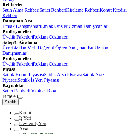
Rehberler
Satın Alma Rehberi
Satıcı Rehberi
Kiralama Rehberi
Konut Kredisi
Rehberi
Danışman Ara
Emlak Danışmanları
Emlak Ofisleri
Uzman Danışmanlar
Profesyoneller
Üyelik Paketleri
Reklam Çözümleri
Satış & Kiralama
Ücretsiz İlan Verin
Değerini Öğren
Danışman Bul
Uzman
Danışmanlar
Profesyoneller
Üyelik Paketleri
Reklam Çözümleri
Piyasa
Satılık Konut Piyasası
Satılık Arsa Piyasası
Satılık Arazi
Piyasası
Satılık İş Yeri Piyasası
Kaynaklar
Satıcı Rehberi
Emlakjet Blog
Filtrele
3
Satılık
Konut
İş Yeri
Devren İş Yeri
Arsa