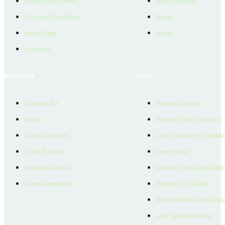
Konut Kredisi Rehberi
İnsan Kaynakları
Ne Kadar Ödeyebilirim
İletişim
Emlak Değeri
Yardım
Verilerimiz
Hizmetler
Yasal
Danışman Bul
Kullanım Koşulları
Projeler
Bireysel Üyelik Sözleşmesi
Ücretsiz İlan Verin
Çerez Politikası ve Aydınlat
Üyelik Paketleri
Çerez Ayarları
EmlakZeka Asistan
Kullanıcı Veri Gizliliği Bildi
Uzman Danışmanlar
Ziyaretçi Veri Gizliliği
Müşteri Yetkilisi Veri Gizlili
Aday Aydınlatma Metni