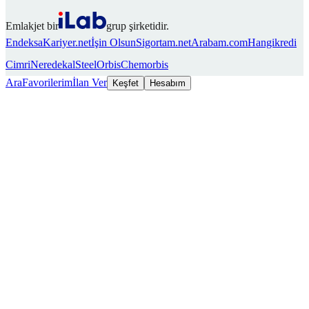
Emlakjet bir
grup şirketidir.
Endeksa
Kariyer.net
İşin Olsun
Sigortam.net
Arabam.com
Hangikredi
Cimri
Neredekal
SteelOrbis
Chemorbis
Ara
Favorilerim
İlan Ver
Keşfet
Hesabım