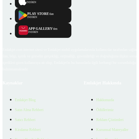
İNDİRİN
PLAY STORE
'dan
İNDİRİN
APP GALLERY
'den
İNDİRİN
Emlakjet.com internet sitesi ve Emlakjet mobil uygulamalarında kullanıcılar tarafından sağlana
ilan, bilgi, içerik ve görselin gerçekliği, orijinalliği, güvenilirliği ve doğruluğuna ilişkin soru
içerikleri giren kullanıcıya ait olup, Emlakjet'in bu hususlarla ilgili herhangi bir sorumluluğu
bulunmamaktadır.
Kaynaklar
Emlakjet Hakkında
Emlakjet Blog
Hakkımızda
Satın Alma Rehberi
Ödüllerimiz
Satıcı Rehberi
Reklam Çözümleri
Kiralama Rehberi
Kurumsal Materyaller