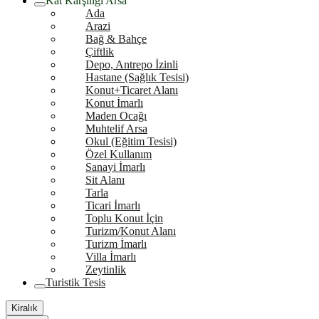
Kat Karşılığı Arsa
Ada
Arazi
Bağ & Bahçe
Çiftlik
Depo, Antrepo İzinli
Hastane (Sağlık Tesisi)
Konut+Ticaret Alanı
Konut İmarlı
Maden Ocağı
Muhtelif Arsa
Okul (Eğitim Tesisi)
Özel Kullanım
Sanayi İmarlı
Sit Alanı
Tarla
Ticari İmarlı
Toplu Konut İçin
Turizm/Konut Alanı
Turizm İmarlı
Villa İmarlı
Zeytinlik
Turistik Tesis
Kiralık