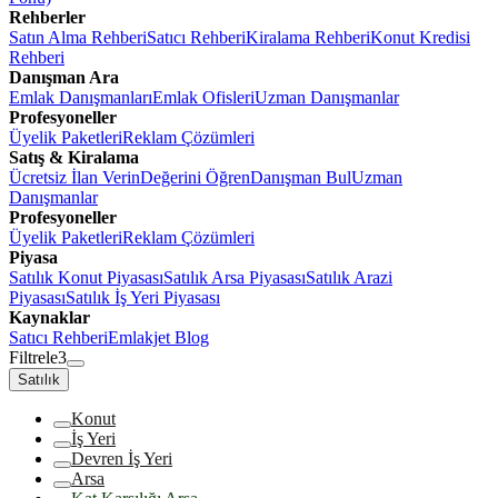
Rehberler
Satın Alma Rehberi
Satıcı Rehberi
Kiralama Rehberi
Konut Kredisi
Rehberi
Danışman Ara
Emlak Danışmanları
Emlak Ofisleri
Uzman Danışmanlar
Profesyoneller
Üyelik Paketleri
Reklam Çözümleri
Satış & Kiralama
Ücretsiz İlan Verin
Değerini Öğren
Danışman Bul
Uzman
Danışmanlar
Profesyoneller
Üyelik Paketleri
Reklam Çözümleri
Piyasa
Satılık Konut Piyasası
Satılık Arsa Piyasası
Satılık Arazi
Piyasası
Satılık İş Yeri Piyasası
Kaynaklar
Satıcı Rehberi
Emlakjet Blog
Filtrele
3
Satılık
Konut
İş Yeri
Devren İş Yeri
Arsa