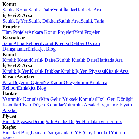
Konut
Satılık Konut
Satılık Daire
Yeni İlanlar
Haritada Ara
İş Yeri & Arsa
Satılık İş Yeri
Satılık Dükkan
Satılık Arsa
Satılık Tarla
Projeler
Tüm Projeler
Ankara Konut Projeleri
Yeni Projeler
Kaynaklar
Satın Alma Rehberi
Konut Kredisi Rehberi
Uzman
Danışmanlar
Emlakjet Blog
Konut
Kiralık Konut
Kiralık Daire
Günlük Kiralık Daire
Haritada Ara
İş Yeri & Arsa
Kiralık İş Yeri
Kiralık Dükkan
Kiralık İş Yeri Piyasası
Kiralık Arsa
Kiracı Araçları
Kira Değerini Öğren
Ne Kadar Ödeyebilirim
Kiralama
Rehberi
Emlakjet Blog
İlanlar
Yatırımlık Konutlar
Kira Geliri Yüksek Konutlar
Hızlı Geri Dönüşlü
Konutlar
Fiyatı Düşen Konutlar
Yatırımlık Arsalar
Uygun m² Fiyatlı
Arsalar
Piyasa
Emlak Piyasası
Demografi Analizi
Değer Haritaları
Verilerimiz
Keşfet
Emlakjet Blog
Uzman Danışmanlar
GYF (Gayrimenkul Yatırım
Fonu)