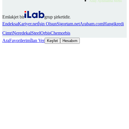
Aday Aydınlatma Metni
Emlakjet bir
grup şirketidir.
Endeksa
Kariyer.net
İşin Olsun
Sigortam.net
Arabam.com
Hangikredi
Cimri
Neredekal
SteelOrbis
Chemorbis
Ara
Favorilerim
İlan Ver
Keşfet
Hesabım