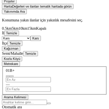
Projeler
Harita
Değerleri ve ilanları tematik haritada görün
Yakınımda Ara
Konumuna yakın ilanlar için yakınlık mesafesini seç.
0.5km
5km
10km
15km
Kapalı
İl
Temizle
Kars
İlçe
Temizle
Kağızman
Semt/Mahalle
Temizle
Kozlu Köyü
Metrekare
0
1B+
—
Arama Kelimesi
Otomatik ara