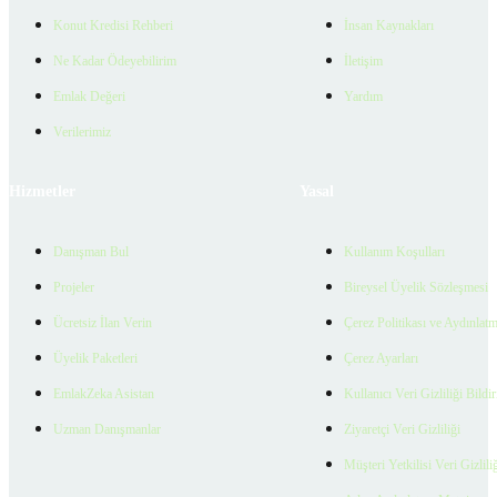
Konut Kredisi Rehberi
İnsan Kaynakları
Ne Kadar Ödeyebilirim
İletişim
Emlak Değeri
Yardım
Verilerimiz
Hizmetler
Yasal
Danışman Bul
Kullanım Koşulları
Projeler
Bireysel Üyelik Sözleşmesi
Ücretsiz İlan Verin
Çerez Politikası ve Aydınlat
Üyelik Paketleri
Çerez Ayarları
EmlakZeka Asistan
Kullanıcı Veri Gizliliği Bildi
Uzman Danışmanlar
Ziyaretçi Veri Gizliliği
Müşteri Yetkilisi Veri Gizlili