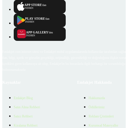
APP STORE
'dan
İNDİRİN
PLAY STORE
'dan
İNDİRİN
APP GALLERY
'den
İNDİRİN
Emlakjet.com internet sitesi ve Emlakjet mobil uygulamalarında kullanıcılar tarafından sağlana
ilan, bilgi, içerik ve görselin gerçekliği, orijinalliği, güvenilirliği ve doğruluğuna ilişkin soru
içerikleri giren kullanıcıya ait olup, Emlakjet'in bu hususlarla ilgili herhangi bir sorumluluğu
bulunmamaktadır.
Kaynaklar
Emlakjet Hakkında
Emlakjet Blog
Hakkımızda
Satın Alma Rehberi
Ödüllerimiz
Satıcı Rehberi
Reklam Çözümleri
Kiralama Rehberi
Kurumsal Materyaller