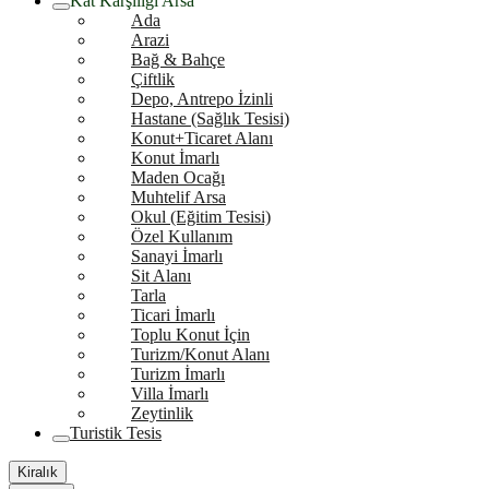
Kat Karşılığı Arsa
Ada
Arazi
Bağ & Bahçe
Çiftlik
Depo, Antrepo İzinli
Hastane (Sağlık Tesisi)
Konut+Ticaret Alanı
Konut İmarlı
Maden Ocağı
Muhtelif Arsa
Okul (Eğitim Tesisi)
Özel Kullanım
Sanayi İmarlı
Sit Alanı
Tarla
Ticari İmarlı
Toplu Konut İçin
Turizm/Konut Alanı
Turizm İmarlı
Villa İmarlı
Zeytinlik
Turistik Tesis
Kiralık